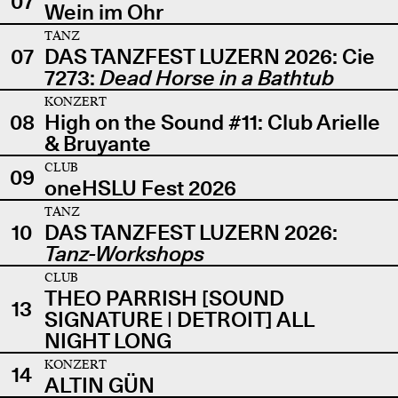
07
Wein im Ohr
TANZ
07
DAS TANZFEST LUZERN 2026: Cie
7273:
Dead Horse in a Bathtub
KONZERT
08
High on the Sound #11: Club Arielle
& Bruyante
CLUB
09
oneHSLU Fest 2026
TANZ
10
DAS TANZFEST LUZERN 2026:
Tanz-Workshops
CLUB
THEO PARRISH [SOUND
13
SIGNATURE | DETROIT] ALL
NIGHT LONG
KONZERT
14
ALTIN GÜN