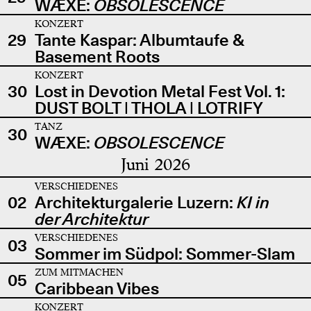
WÆXE:
OBSOLESCENCE
KONZERT
29
Tante Kaspar: Albumtaufe &
Basement Roots
KONZERT
30
Lost in Devotion Metal Fest Vol. 1:
DUST BOLT | THOLA | LOTRIFY
TANZ
30
WÆXE:
OBSOLESCENCE
Juni 2026
VERSCHIEDENES
02
Architekturgalerie Luzern:
KI in
der Architektur
VERSCHIEDENES
03
Sommer im Südpol: Sommer-Slam
ZUM MITMACHEN
05
Caribbean Vibes
KONZERT