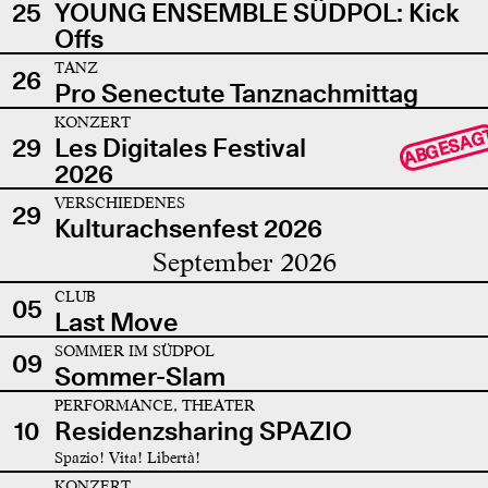
25
YOUNG ENSEMBLE SÜDPOL: Kick
Offs
TANZ
26
Pro Senectute Tanznachmittag
KONZERT
ABGESAG
29
Les Digitales Festival
2026
VERSCHIEDENES
29
Kulturachsenfest 2026
September 2026
CLUB
05
Last Move
SOMMER IM SÜDPOL
09
Sommer-Slam
PERFORMANCE, THEATER
10
Residenzsharing SPAZIO
Spazio! Vita! Libertà!
KONZERT