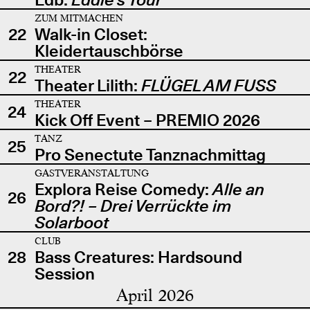
ZUM MITMACHEN
22
Walk-in Closet:
Kleidertauschbörse
THEATER
22
Theater Lilith:
FLÜGEL AM FUSS
THEATER
24
Kick Off Event – PREMIO 2026
TANZ
25
Pro Senectute Tanznachmittag
GASTVERANSTALTUNG
Explora Reise Comedy:
Alle an
26
Bord?! – Drei Verrückte im
Solarboot
CLUB
28
Bass Creatures: Hardsound
Session
April 2026