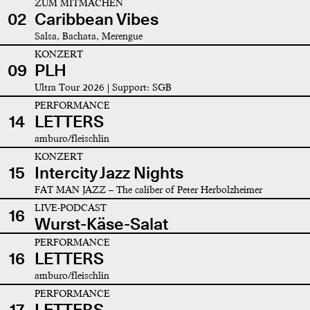
ZUM MITMACHEN
02
Caribbean Vibes
Salsa, Bachata, Merengue
KONZERT
09
PLH
Ultra Tour 2026 | Support: SGB
PERFORMANCE
14
LETTERS
amburo/fleischlin
KONZERT
15
Intercity Jazz Nights
FAT MAN JAZZ – The caliber of Peter Herbolzheimer
LIVE-PODCAST
16
Wurst-Käse-Salat
PERFORMANCE
16
LETTERS
amburo/fleischlin
PERFORMANCE
17
LETTERS