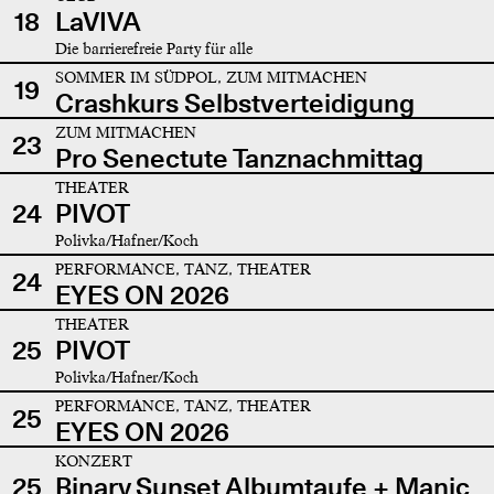
18
LaVIVA
Die barrierefreie Party für alle
SOMMER IM SÜDPOL, ZUM MITMACHEN
19
Crashkurs Selbstverteidigung
ZUM MITMACHEN
23
Pro Senectute Tanznachmittag
THEATER
24
PIVOT
Polivka/Hafner/Koch
PERFORMANCE, TANZ, THEATER
24
EYES ON 2026
THEATER
25
PIVOT
Polivka/Hafner/Koch
PERFORMANCE, TANZ, THEATER
25
EYES ON 2026
KONZERT
25
Binary Sunset Albumtaufe + Manic