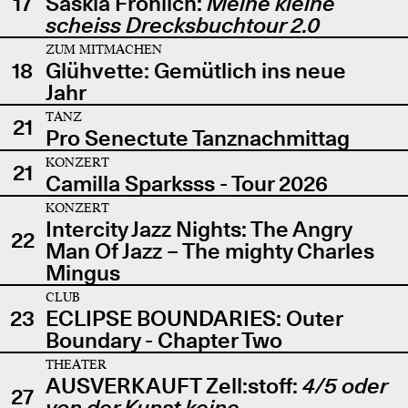
17
Saskia Fröhlich:
Meine kleine
scheiss Drecksbuchtour 2.0
ZUM MITMACHEN
18
Glühvette: Gemütlich ins neue
Jahr
TANZ
21
Pro Senectute Tanznachmittag
KONZERT
21
Camilla Sparksss - Tour 2026
KONZERT
Intercity Jazz Nights: The Angry
22
Man Of Jazz – The mighty Charles
Mingus
CLUB
23
ECLIPSE BOUNDARIES: Outer
Boundary - Chapter Two
THEATER
AUSVERKAUFT Zell:stoff:
4/5 oder
27
von der Kunst keine