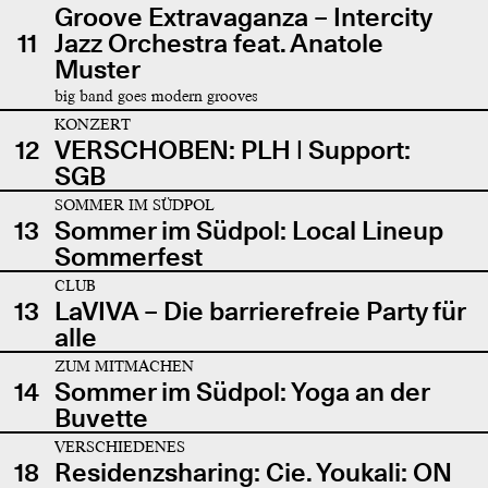
Groove Extravaganza – Intercity
11
Jazz Orchestra feat. Anatole
Muster
big band goes modern grooves
KONZERT
12
VERSCHOBEN: PLH | Support:
SGB
SOMMER IM SÜDPOL
13
Sommer im Südpol: Local Lineup
Sommerfest
CLUB
13
LaVIVA – Die barrierefreie Party für
alle
ZUM MITMACHEN
14
Sommer im Südpol: Yoga an der
Buvette
VERSCHIEDENES
18
Residenzsharing: Cie. Youkali: ON