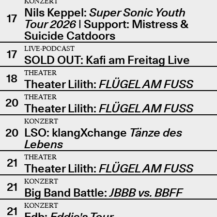
KONZERT
Nils Keppel:
Super Sonic Youth
17
Tour 2026
| Support: Mistress &
Suicide Catdoors
LIVE-PODCAST
17
SOLD OUT: Kafi am Freitag Live
THEATER
18
Theater Lilith:
FLÜGEL AM FUSS
THEATER
20
Theater Lilith:
FLÜGEL AM FUSS
KONZERT
20
LSO: klangXchange
Tänze des
Lebens
THEATER
21
Theater Lilith:
FLÜGEL AM FUSS
KONZERT
21
Big Band Battle:
JBBB vs. BBFF
KONZERT
21
Edb:
Eddie's Tour