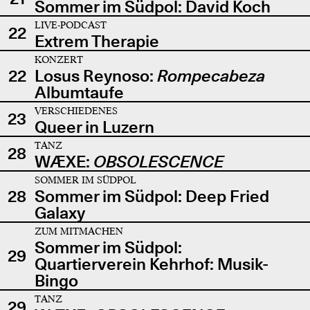
Sommer im Südpol: David Koch
LIVE-PODCAST
22
Extrem Therapie
KONZERT
22
Losus Reynoso:
Rompecabeza
Albumtaufe
VERSCHIEDENES
23
Queer in Luzern
TANZ
28
WÆXE:
OBSOLESCENCE
SOMMER IM SÜDPOL
28
Sommer im Südpol: Deep Fried
Galaxy
ZUM MITMACHEN
Sommer im Südpol:
29
Quartierverein Kehrhof: Musik-
Bingo
TANZ
29