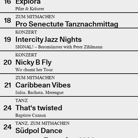
16
Explora
Pilze & Kräuter
ZUM MITMACHEN
18
Pro Senectute Tanznachmittag
KONZERT
19
Intercity Jazz Nights
SIGNAL! – Beromünster with Peter Zihlmann
KONZERT
20
Nicky B Fly
Wo chumi her Tour
ZUM MITMACHEN
21
Caribbean Vibes
Salsa, Bachata, Merengue
TANZ
24
That's twisted
Baptiste Cazaux
TANZ, ZUM MITMACHEN
24
Südpol Dance