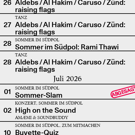
26
Aldebs / Al Hakim / Caruso / Zünd:
raising flags
TANZ
27
Aldebs / Al Hakim / Caruso / Zünd:
raising flags
SOMMER IM SÜDPOL
28
Sommer im Südpol: Rami Thawi
TANZ
28
Aldebs / Al Hakim / Caruso / Zünd:
raising flags
Juli 2026
SOMMER IM SÜDPOL
ABGESAG
01
Sommer-Slam
KONZERT, SOMMER IM SÜDPOL
02
High on the Sound
AMÆMI & SOUNDBUDDY
SOMMER IM SÜDPOL, ZUM MITMACHEN
10
Buvette-Quiz