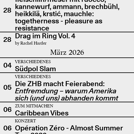
kannewurf, ammann, brechbühl,
28
heikkilä, krstić, mauchle:
togetherness - pleasure as
resistance
Drag im Ring Vol. 4
28
by Rachel Harder
März 2026
VERSCHIEDENES
04
Südpol Slam
VERSCHIEDENES
Die ZHB macht Feierabend:
05
Entfremdung – warum Amerika
sich (und uns) abhanden kommt
ZUM MITMACHEN
06
Caribbean Vibes
KONZERT
06
Opération Zéro - Almost Summer