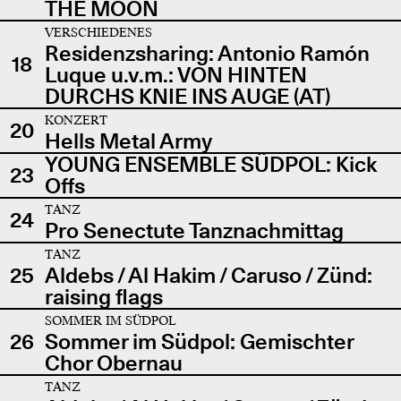
THE MOON
VERSCHIEDENES
Residenzsharing: Antonio Ramón
18
Luque u.v.m.: VON HINTEN
DURCHS KNIE INS AUGE (AT)
KONZERT
20
Hells Metal Army
YOUNG ENSEMBLE SÜDPOL: Kick
23
Offs
TANZ
24
Pro Senectute Tanznachmittag
TANZ
25
Aldebs / Al Hakim / Caruso / Zünd:
raising flags
SOMMER IM SÜDPOL
26
Sommer im Südpol: Gemischter
Chor Obernau
TANZ