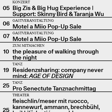
KONZERT
05
Big Zis & Big Hug Experience |
Support: Skinny Bird & Taranja Wu
GASTVERANSTALTUNG
06
Motel a Miio Pop-Up Sale
GASTVERANSTALTUNG
07
Motel a Miio Pop-Up Sale
ZUM MITMACHEN
10
the pleasure of walking through
the night
TANZ
19
Residenzsharing: company never
mind:
AGE OF DESIGN
TANZ
25
Pro Senectute Tanznachmittag
THEATER
fleischlin/meser mit ruocco,
kannewurf, ammann, brechbühl,
25