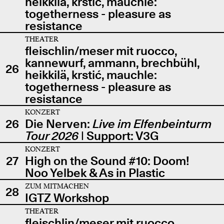
heikkilä, krstić, mauchle:
togetherness - pleasure as
resistance
THEATER
fleischlin/meser mit ruocco,
kannewurf, ammann, brechbühl,
26
heikkilä, krstić, mauchle:
togetherness - pleasure as
resistance
KONZERT
26
Die Nerven:
Live im Elfenbeinturm
Tour 2026
| Support: V3G
KONZERT
27
High on the Sound #10: Doom!
Noo Yelbek & As in Plastic
ZUM MITMACHEN
28
IGTZ Workshop
THEATER
fleischlin/meser mit ruocco,