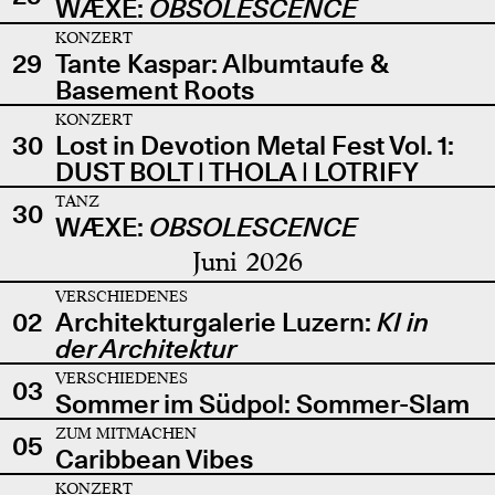
WÆXE:
OBSOLESCENCE
KONZERT
29
Tante Kaspar: Albumtaufe &
Basement Roots
KONZERT
30
Lost in Devotion Metal Fest Vol. 1:
DUST BOLT | THOLA | LOTRIFY
TANZ
30
WÆXE:
OBSOLESCENCE
Juni 2026
VERSCHIEDENES
02
Architekturgalerie Luzern:
KI in
der Architektur
VERSCHIEDENES
03
Sommer im Südpol: Sommer-Slam
ZUM MITMACHEN
05
Caribbean Vibes
KONZERT