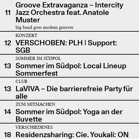
Groove Extravaganza – Intercity
11
Jazz Orchestra feat. Anatole
Muster
big band goes modern grooves
KONZERT
12
VERSCHOBEN: PLH | Support:
SGB
SOMMER IM SÜDPOL
13
Sommer im Südpol: Local Lineup
Sommerfest
CLUB
13
LaVIVA – Die barrierefreie Party für
alle
ZUM MITMACHEN
14
Sommer im Südpol: Yoga an der
Buvette
VERSCHIEDENES
18
Residenzsharing: Cie. Youkali: ON