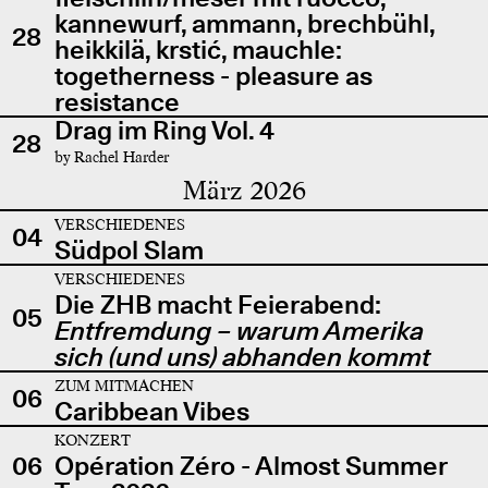
kannewurf, ammann, brechbühl,
28
heikkilä, krstić, mauchle:
togetherness - pleasure as
resistance
Drag im Ring Vol. 4
28
by Rachel Harder
März 2026
VERSCHIEDENES
04
Südpol Slam
VERSCHIEDENES
Die ZHB macht Feierabend:
05
Entfremdung – warum Amerika
sich (und uns) abhanden kommt
ZUM MITMACHEN
06
Caribbean Vibes
KONZERT
06
Opération Zéro - Almost Summer