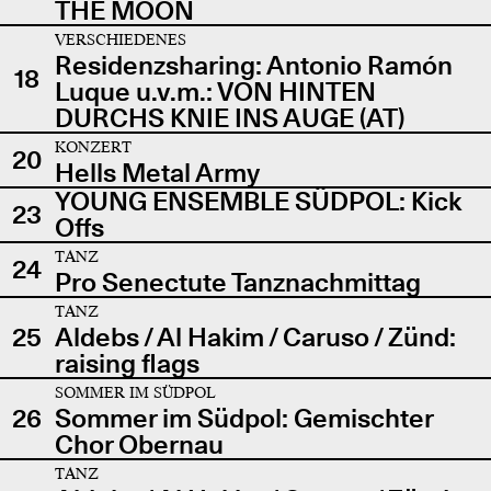
THE MOON
VERSCHIEDENES
Residenzsharing: Antonio Ramón
18
Luque u.v.m.: VON HINTEN
DURCHS KNIE INS AUGE (AT)
KONZERT
20
Hells Metal Army
YOUNG ENSEMBLE SÜDPOL: Kick
23
Offs
TANZ
24
Pro Senectute Tanznachmittag
TANZ
25
Aldebs / Al Hakim / Caruso / Zünd:
raising flags
SOMMER IM SÜDPOL
26
Sommer im Südpol: Gemischter
Chor Obernau
TANZ