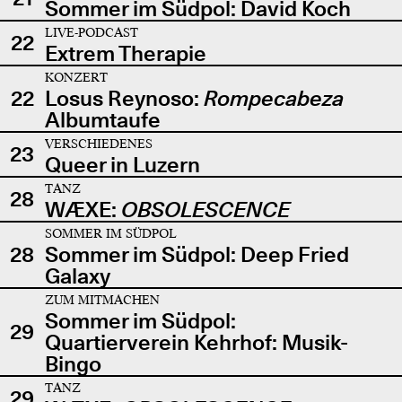
Sommer im Südpol: David Koch
LIVE-PODCAST
22
Extrem Therapie
KONZERT
22
Losus Reynoso:
Rompecabeza
Albumtaufe
VERSCHIEDENES
23
Queer in Luzern
TANZ
28
WÆXE:
OBSOLESCENCE
SOMMER IM SÜDPOL
28
Sommer im Südpol: Deep Fried
Galaxy
ZUM MITMACHEN
Sommer im Südpol:
29
Quartierverein Kehrhof: Musik-
Bingo
TANZ
29