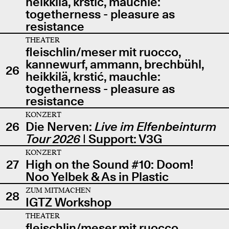
heikkilä, krstić, mauchle:
togetherness - pleasure as
resistance
THEATER
fleischlin/meser mit ruocco,
kannewurf, ammann, brechbühl,
26
heikkilä, krstić, mauchle:
togetherness - pleasure as
resistance
KONZERT
26
Die Nerven:
Live im Elfenbeinturm
Tour 2026
| Support: V3G
KONZERT
27
High on the Sound #10: Doom!
Noo Yelbek & As in Plastic
ZUM MITMACHEN
28
IGTZ Workshop
THEATER
fleischlin/meser mit ruocco,