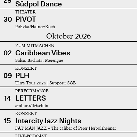
29
Südpol Dance
THEATER
30
PIVOT
Polivka/Hafner/Koch
Oktober 2026
ZUM MITMACHEN
02
Caribbean Vibes
Salsa, Bachata, Merengue
KONZERT
09
PLH
Ultra Tour 2026 | Support: SGB
PERFORMANCE
14
LETTERS
amburo/fleischlin
KONZERT
15
Intercity Jazz Nights
FAT MAN JAZZ – The caliber of Peter Herbolzheimer
LIVE-PODCAST