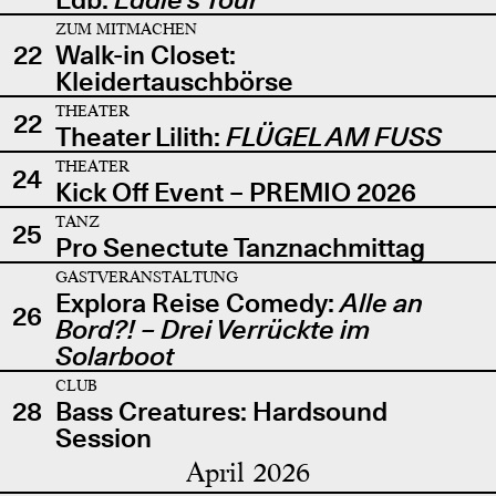
ZUM MITMACHEN
22
Walk-in Closet:
Kleidertauschbörse
THEATER
22
Theater Lilith:
FLÜGEL AM FUSS
THEATER
24
Kick Off Event – PREMIO 2026
TANZ
25
Pro Senectute Tanznachmittag
GASTVERANSTALTUNG
Explora Reise Comedy:
Alle an
26
Bord?! – Drei Verrückte im
Solarboot
CLUB
28
Bass Creatures: Hardsound
Session
April 2026