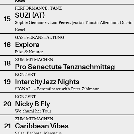
Kenel
PERFORMANCE, TANZ
SUZI (AT)
15
Sophie Germanier, Lan Perces, Jessica Tamsin Allemann, Dustin
Kenel
GASTVERANSTALTUNG
16
Explora
Pilze & Kräuter
ZUM MITMACHEN
18
Pro Senectute Tanznachmittag
KONZERT
19
Intercity Jazz Nights
SIGNAL! – Beromünster with Peter Zihlmann
KONZERT
20
Nicky B Fly
Wo chumi her Tour
ZUM MITMACHEN
21
Caribbean Vibes
Salsa, Bachata, Merengue