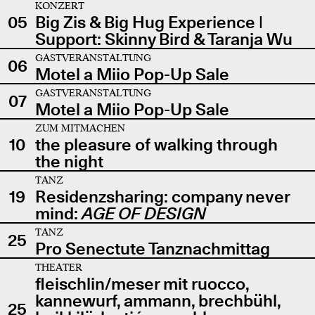
KONZERT
05
Big Zis & Big Hug Experience |
Support: Skinny Bird & Taranja Wu
GASTVERANSTALTUNG
06
Motel a Miio Pop-Up Sale
GASTVERANSTALTUNG
07
Motel a Miio Pop-Up Sale
ZUM MITMACHEN
10
the pleasure of walking through
the night
TANZ
19
Residenzsharing: company never
mind:
AGE OF DESIGN
TANZ
25
Pro Senectute Tanznachmittag
THEATER
fleischlin/meser mit ruocco,
kannewurf, ammann, brechbühl,
25