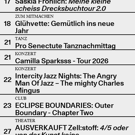
17
Saskia Fröhlich:
Meine kleine
scheiss Drecksbuchtour 2.0
ZUM MITMACHEN
18
Glühvette: Gemütlich ins neue
Jahr
TANZ
21
Pro Senectute Tanznachmittag
KONZERT
21
Camilla Sparksss - Tour 2026
KONZERT
Intercity Jazz Nights: The Angry
22
Man Of Jazz – The mighty Charles
Mingus
CLUB
23
ECLIPSE BOUNDARIES: Outer
Boundary - Chapter Two
THEATER
AUSVERKAUFT Zell:stoff:
4/5 oder
27
von der Kunst keine