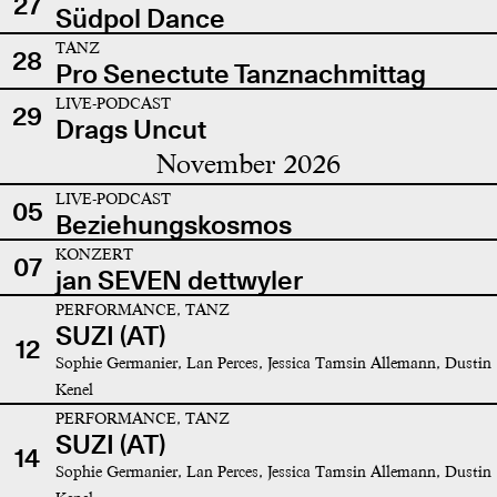
27
Südpol Dance
TANZ
28
Pro Senectute Tanznachmittag
LIVE-PODCAST
29
Drags Uncut
November 2026
LIVE-PODCAST
05
Beziehungskosmos
KONZERT
07
jan SEVEN dettwyler
PERFORMANCE, TANZ
SUZI (AT)
12
Sophie Germanier, Lan Perces, Jessica Tamsin Allemann, Dustin
Kenel
PERFORMANCE, TANZ
SUZI (AT)
14
Sophie Germanier, Lan Perces, Jessica Tamsin Allemann, Dustin