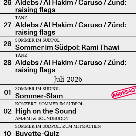
26
Aldebs / Al Hakim / Caruso / Zünd:
raising flags
TANZ
27
Aldebs / Al Hakim / Caruso / Zünd:
raising flags
SOMMER IM SÜDPOL
28
Sommer im Südpol: Rami Thawi
TANZ
28
Aldebs / Al Hakim / Caruso / Zünd:
raising flags
Juli 2026
SOMMER IM SÜDPOL
ABGESAG
01
Sommer-Slam
KONZERT, SOMMER IM SÜDPOL
02
High on the Sound
AMÆMI & SOUNDBUDDY
SOMMER IM SÜDPOL, ZUM MITMACHEN
10
Buvette-Quiz