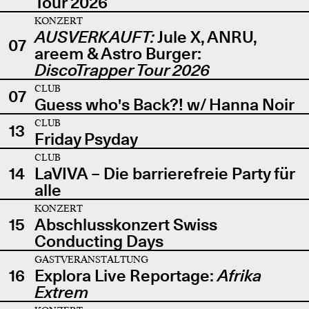
Tour 2026
KONZERT
AUSVERKAUFT:
Jule X, ANRU,
07
areem & Astro Burger:
DiscoTrapper Tour 2026
CLUB
07
Guess who's Back?! w/ Hanna Noir
CLUB
13
Friday Psyday
CLUB
14
LaVIVA – Die barrierefreie Party für
alle
KONZERT
15
Abschlusskonzert Swiss
Conducting Days
GASTVERANSTALTUNG
16
Explora Live Reportage:
Afrika
Extrem