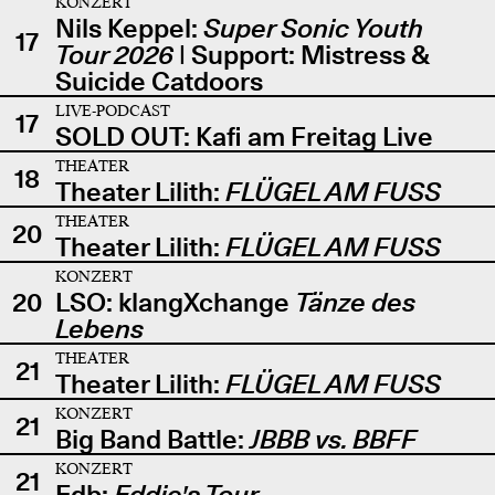
KONZERT
Nils Keppel:
Super Sonic Youth
17
Tour 2026
| Support: Mistress &
Suicide Catdoors
LIVE-PODCAST
17
SOLD OUT: Kafi am Freitag Live
THEATER
18
Theater Lilith:
FLÜGEL AM FUSS
THEATER
20
Theater Lilith:
FLÜGEL AM FUSS
KONZERT
20
LSO: klangXchange
Tänze des
Lebens
THEATER
21
Theater Lilith:
FLÜGEL AM FUSS
KONZERT
21
Big Band Battle:
JBBB vs. BBFF
KONZERT
21
Edb:
Eddie's Tour