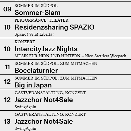
SOMMER IM SÜDPOL
09
Sommer-Slam
PERFORMANCE, THEATER
10
Residenzsharing SPAZIO
Spazio! Vita! Libertà!
KONZERT
10
Intercity Jazz Nights
MUSIK FÜR HIRN UND HINTERN – Nico Stettlers Weepack
SOMMER IM SÜDPOL, ZUM MITMACHEN
11
Bocciaturnier
SOMMER IM SÜDPOL, ZUM MITMACHEN
12
Big in Japan
GASTVERANSTALTUNG, KONZERT
12
Jazzchor Not4Sale
SwingAgain
GASTVERANSTALTUNG, KONZERT
13
Jazzchor Not4Sale
SwingAgain