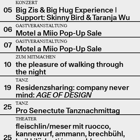
KONZERT
05
Big Zis & Big Hug Experience |
Support: Skinny Bird & Taranja Wu
GASTVERANSTALTUNG
06
Motel a Miio Pop-Up Sale
GASTVERANSTALTUNG
07
Motel a Miio Pop-Up Sale
ZUM MITMACHEN
10
the pleasure of walking through
the night
TANZ
19
Residenzsharing: company never
mind:
AGE OF DESIGN
TANZ
25
Pro Senectute Tanznachmittag
THEATER
fleischlin/meser mit ruocco,
kannewurf, ammann, brechbühl,
25