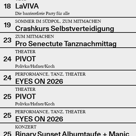
18
LaVIVA
Die barrierefreie Party für alle
SOMMER IM SÜDPOL, ZUM MITMACHEN
19
Crashkurs Selbstverteidigung
ZUM MITMACHEN
23
Pro Senectute Tanznachmittag
THEATER
24
PIVOT
Polivka/Hafner/Koch
PERFORMANCE, TANZ, THEATER
24
EYES ON 2026
THEATER
25
PIVOT
Polivka/Hafner/Koch
PERFORMANCE, TANZ, THEATER
25
EYES ON 2026
KONZERT
25
Binary Sunset Albumtaufe + Manic