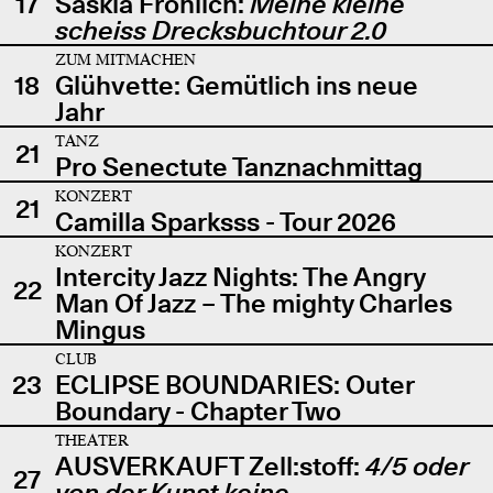
17
Saskia Fröhlich:
Meine kleine
scheiss Drecksbuchtour 2.0
ZUM MITMACHEN
18
Glühvette: Gemütlich ins neue
Jahr
TANZ
21
Pro Senectute Tanznachmittag
KONZERT
21
Camilla Sparksss - Tour 2026
KONZERT
Intercity Jazz Nights: The Angry
22
Man Of Jazz – The mighty Charles
Mingus
CLUB
23
ECLIPSE BOUNDARIES: Outer
Boundary - Chapter Two
THEATER
AUSVERKAUFT Zell:stoff:
4/5 oder
27
von der Kunst keine