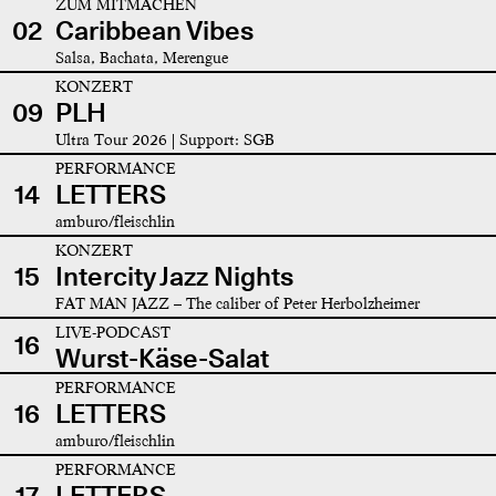
ZUM MITMACHEN
02
Caribbean Vibes
Salsa, Bachata, Merengue
KONZERT
09
PLH
Ultra Tour 2026 | Support: SGB
PERFORMANCE
14
LETTERS
amburo/fleischlin
KONZERT
15
Intercity Jazz Nights
FAT MAN JAZZ – The caliber of Peter Herbolzheimer
LIVE-PODCAST
16
Wurst-Käse-Salat
PERFORMANCE
16
LETTERS
amburo/fleischlin
PERFORMANCE
17
LETTERS