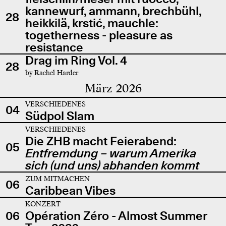
kannewurf, ammann, brechbühl,
28
heikkilä, krstić, mauchle:
togetherness - pleasure as
resistance
Drag im Ring Vol. 4
28
by Rachel Harder
März 2026
VERSCHIEDENES
04
Südpol Slam
VERSCHIEDENES
Die ZHB macht Feierabend:
05
Entfremdung – warum Amerika
sich (und uns) abhanden kommt
ZUM MITMACHEN
06
Caribbean Vibes
KONZERT
06
Opération Zéro - Almost Summer