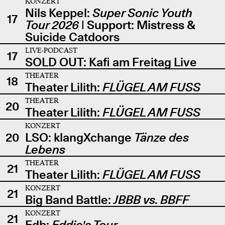
KONZERT
Nils Keppel:
Super Sonic Youth
17
Tour 2026
| Support: Mistress &
Suicide Catdoors
LIVE-PODCAST
17
SOLD OUT: Kafi am Freitag Live
THEATER
18
Theater Lilith:
FLÜGEL AM FUSS
THEATER
20
Theater Lilith:
FLÜGEL AM FUSS
KONZERT
20
LSO: klangXchange
Tänze des
Lebens
THEATER
21
Theater Lilith:
FLÜGEL AM FUSS
KONZERT
21
Big Band Battle:
JBBB vs. BBFF
KONZERT
21
Edb:
Eddie's Tour