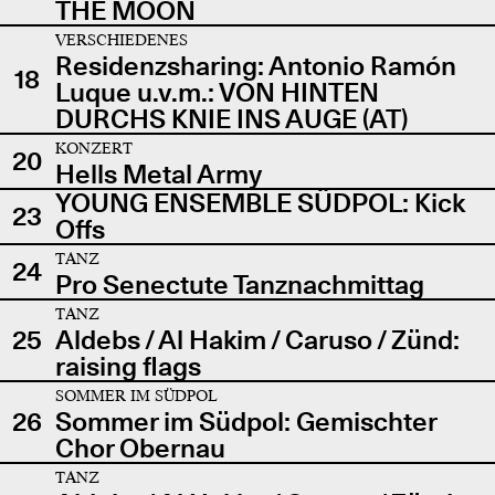
THE MOON
VERSCHIEDENES
Residenzsharing: Antonio Ramón
18
Luque u.v.m.: VON HINTEN
DURCHS KNIE INS AUGE (AT)
KONZERT
20
Hells Metal Army
YOUNG ENSEMBLE SÜDPOL: Kick
23
Offs
TANZ
24
Pro Senectute Tanznachmittag
TANZ
25
Aldebs / Al Hakim / Caruso / Zünd:
raising flags
SOMMER IM SÜDPOL
26
Sommer im Südpol: Gemischter
Chor Obernau
TANZ