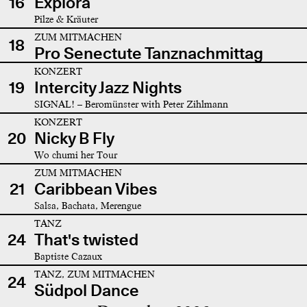
16
Explora
Pilze & Kräuter
ZUM MITMACHEN
18
Pro Senectute Tanznachmittag
KONZERT
19
Intercity Jazz Nights
SIGNAL! – Beromünster with Peter Zihlmann
KONZERT
20
Nicky B Fly
Wo chumi her Tour
ZUM MITMACHEN
21
Caribbean Vibes
Salsa, Bachata, Merengue
TANZ
24
That's twisted
Baptiste Cazaux
TANZ, ZUM MITMACHEN
24
Südpol Dance