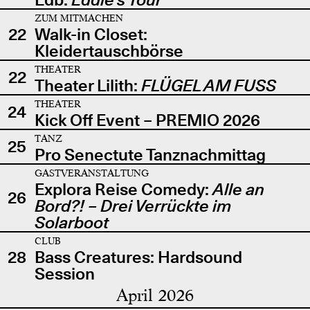
ZUM MITMACHEN
22
Walk-in Closet:
Kleidertauschbörse
THEATER
22
Theater Lilith:
FLÜGEL AM FUSS
THEATER
24
Kick Off Event – PREMIO 2026
TANZ
25
Pro Senectute Tanznachmittag
GASTVERANSTALTUNG
Explora Reise Comedy:
Alle an
26
Bord?! – Drei Verrückte im
Solarboot
CLUB
28
Bass Creatures: Hardsound
Session
April 2026