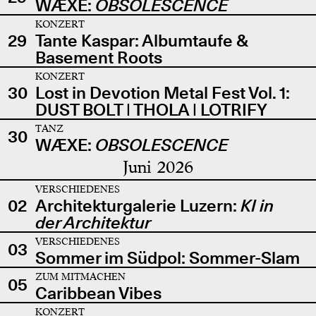
WÆXE:
OBSOLESCENCE
KONZERT
29
Tante Kaspar: Albumtaufe &
Basement Roots
KONZERT
30
Lost in Devotion Metal Fest Vol. 1:
DUST BOLT | THOLA | LOTRIFY
TANZ
30
WÆXE:
OBSOLESCENCE
Juni 2026
VERSCHIEDENES
02
Architekturgalerie Luzern:
KI in
der Architektur
VERSCHIEDENES
03
Sommer im Südpol: Sommer-Slam
ZUM MITMACHEN
05
Caribbean Vibes
KONZERT