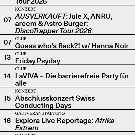
Tour 2026
KONZERT
AUSVERKAUFT:
Jule X, ANRU,
07
areem & Astro Burger:
DiscoTrapper Tour 2026
CLUB
07
Guess who's Back?! w/ Hanna Noir
CLUB
13
Friday Psyday
CLUB
14
LaVIVA – Die barrierefreie Party für
alle
KONZERT
15
Abschlusskonzert Swiss
Conducting Days
GASTVERANSTALTUNG
16
Explora Live Reportage:
Afrika
Extrem