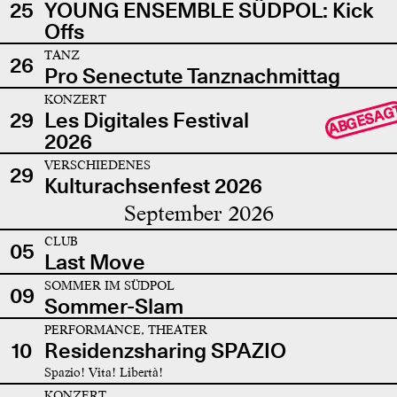
25
YOUNG ENSEMBLE SÜDPOL: Kick
Offs
TANZ
26
Pro Senectute Tanznachmittag
KONZERT
ABGESAG
29
Les Digitales Festival
2026
VERSCHIEDENES
29
Kulturachsenfest 2026
September 2026
CLUB
05
Last Move
SOMMER IM SÜDPOL
09
Sommer-Slam
PERFORMANCE, THEATER
10
Residenzsharing SPAZIO
Spazio! Vita! Libertà!
KONZERT