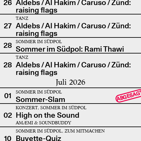
26
Aldebs / Al Hakim / Caruso / Zünd:
raising flags
TANZ
27
Aldebs / Al Hakim / Caruso / Zünd:
raising flags
SOMMER IM SÜDPOL
28
Sommer im Südpol: Rami Thawi
TANZ
28
Aldebs / Al Hakim / Caruso / Zünd:
raising flags
Juli 2026
SOMMER IM SÜDPOL
ABGESAG
01
Sommer-Slam
KONZERT, SOMMER IM SÜDPOL
02
High on the Sound
AMÆMI & SOUNDBUDDY
SOMMER IM SÜDPOL, ZUM MITMACHEN
10
Buvette-Quiz