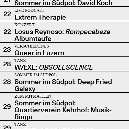
Sommer im Südpol: David Koch
LIVE-PODCAST
22
Extrem Therapie
KONZERT
22
Losus Reynoso:
Rompecabeza
Albumtaufe
VERSCHIEDENES
23
Queer in Luzern
TANZ
28
WÆXE:
OBSOLESCENCE
SOMMER IM SÜDPOL
28
Sommer im Südpol: Deep Fried
Galaxy
ZUM MITMACHEN
Sommer im Südpol:
29
Quartierverein Kehrhof: Musik-
Bingo
TANZ
29