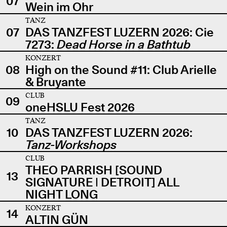
07
Wein im Ohr
TANZ
07
DAS TANZFEST LUZERN 2026: Cie
7273:
Dead Horse in a Bathtub
KONZERT
08
High on the Sound #11: Club Arielle
& Bruyante
CLUB
09
oneHSLU Fest 2026
TANZ
10
DAS TANZFEST LUZERN 2026:
Tanz-Workshops
CLUB
THEO PARRISH [SOUND
13
SIGNATURE | DETROIT] ALL
NIGHT LONG
KONZERT
14
ALTIN GÜN