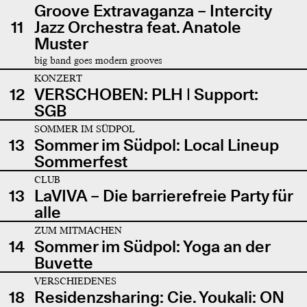
Groove Extravaganza – Intercity
11
Jazz Orchestra feat. Anatole
Muster
big band goes modern grooves
KONZERT
12
VERSCHOBEN: PLH | Support:
SGB
SOMMER IM SÜDPOL
13
Sommer im Südpol: Local Lineup
Sommerfest
CLUB
13
LaVIVA – Die barrierefreie Party für
alle
ZUM MITMACHEN
14
Sommer im Südpol: Yoga an der
Buvette
VERSCHIEDENES
18
Residenzsharing: Cie. Youkali: ON