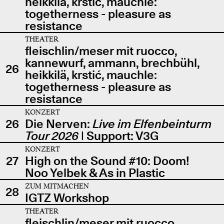
heikkilä, krstić, mauchle:
togetherness - pleasure as
resistance
THEATER
fleischlin/meser mit ruocco,
kannewurf, ammann, brechbühl,
26
heikkilä, krstić, mauchle:
togetherness - pleasure as
resistance
KONZERT
26
Die Nerven:
Live im Elfenbeinturm
Tour 2026
| Support: V3G
KONZERT
27
High on the Sound #10: Doom!
Noo Yelbek & As in Plastic
ZUM MITMACHEN
28
IGTZ Workshop
THEATER
fleischlin/meser mit ruocco,