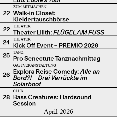
ZUM MITMACHEN
22
Walk-in Closet:
Kleidertauschbörse
THEATER
22
Theater Lilith:
FLÜGEL AM FUSS
THEATER
24
Kick Off Event – PREMIO 2026
TANZ
25
Pro Senectute Tanznachmittag
GASTVERANSTALTUNG
Explora Reise Comedy:
Alle an
26
Bord?! – Drei Verrückte im
Solarboot
CLUB
28
Bass Creatures: Hardsound
Session
April 2026