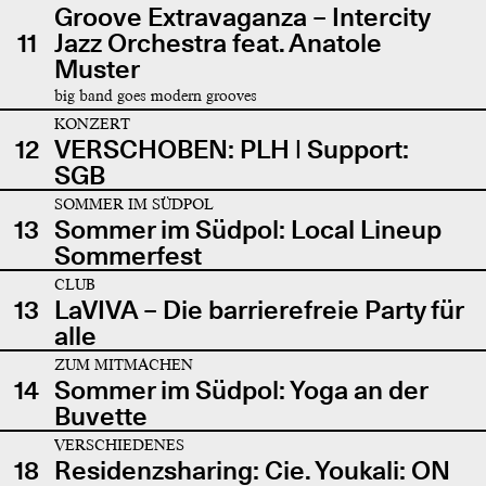
Groove Extravaganza – Intercity
11
Jazz Orchestra feat. Anatole
Muster
big band goes modern grooves
KONZERT
12
VERSCHOBEN: PLH | Support:
SGB
SOMMER IM SÜDPOL
13
Sommer im Südpol: Local Lineup
Sommerfest
CLUB
13
LaVIVA – Die barrierefreie Party für
alle
ZUM MITMACHEN
14
Sommer im Südpol: Yoga an der
Buvette
VERSCHIEDENES
18
Residenzsharing: Cie. Youkali: ON