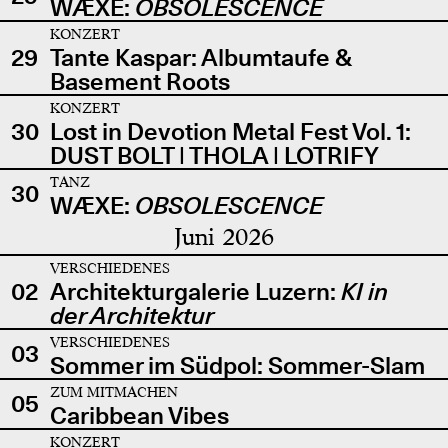
WÆXE:
OBSOLESCENCE
KONZERT
29
Tante Kaspar: Albumtaufe &
Basement Roots
KONZERT
30
Lost in Devotion Metal Fest Vol. 1:
DUST BOLT | THOLA | LOTRIFY
TANZ
30
WÆXE:
OBSOLESCENCE
Juni 2026
VERSCHIEDENES
02
Architekturgalerie Luzern:
KI in
der Architektur
VERSCHIEDENES
03
Sommer im Südpol: Sommer-Slam
ZUM MITMACHEN
05
Caribbean Vibes
KONZERT