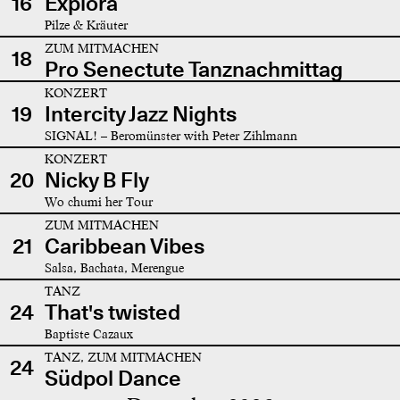
16
Explora
Pilze & Kräuter
ZUM MITMACHEN
18
Pro Senectute Tanznachmittag
KONZERT
19
Intercity Jazz Nights
SIGNAL! – Beromünster with Peter Zihlmann
KONZERT
20
Nicky B Fly
Wo chumi her Tour
ZUM MITMACHEN
21
Caribbean Vibes
Salsa, Bachata, Merengue
TANZ
24
That's twisted
Baptiste Cazaux
TANZ, ZUM MITMACHEN
24
Südpol Dance