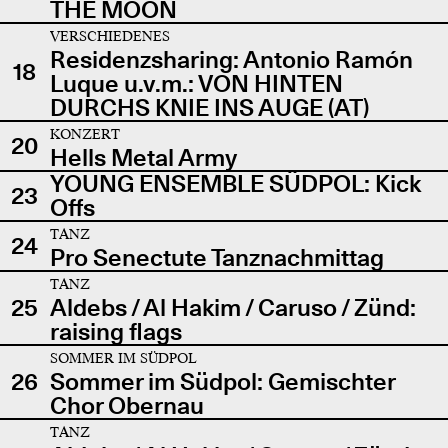
THE MOON
VERSCHIEDENES
Residenzsharing: Antonio Ramón
18
Luque u.v.m.: VON HINTEN
DURCHS KNIE INS AUGE (AT)
KONZERT
20
Hells Metal Army
YOUNG ENSEMBLE SÜDPOL: Kick
23
Offs
TANZ
24
Pro Senectute Tanznachmittag
TANZ
25
Aldebs / Al Hakim / Caruso / Zünd:
raising flags
SOMMER IM SÜDPOL
26
Sommer im Südpol: Gemischter
Chor Obernau
TANZ