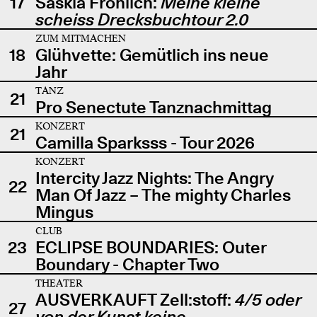
17
Saskia Fröhlich:
Meine kleine
scheiss Drecksbuchtour 2.0
ZUM MITMACHEN
18
Glühvette: Gemütlich ins neue
Jahr
TANZ
21
Pro Senectute Tanznachmittag
KONZERT
21
Camilla Sparksss - Tour 2026
KONZERT
Intercity Jazz Nights: The Angry
22
Man Of Jazz – The mighty Charles
Mingus
CLUB
23
ECLIPSE BOUNDARIES: Outer
Boundary - Chapter Two
THEATER
AUSVERKAUFT Zell:stoff:
4/5 oder
27
von der Kunst keine