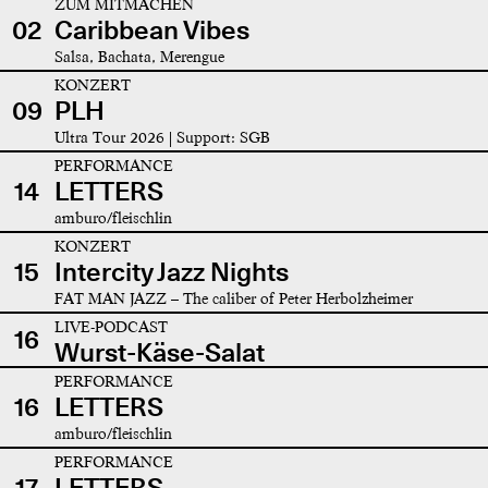
ZUM MITMACHEN
02
Caribbean Vibes
Salsa, Bachata, Merengue
KONZERT
09
PLH
Ultra Tour 2026 | Support: SGB
PERFORMANCE
14
LETTERS
amburo/fleischlin
KONZERT
15
Intercity Jazz Nights
FAT MAN JAZZ – The caliber of Peter Herbolzheimer
LIVE-PODCAST
16
Wurst-Käse-Salat
PERFORMANCE
16
LETTERS
amburo/fleischlin
PERFORMANCE
17
LETTERS