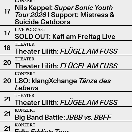
KONZERT
Nils Keppel:
Super Sonic Youth
17
Tour 2026
| Support: Mistress &
Suicide Catdoors
LIVE-PODCAST
17
SOLD OUT: Kafi am Freitag Live
THEATER
18
Theater Lilith:
FLÜGEL AM FUSS
THEATER
20
Theater Lilith:
FLÜGEL AM FUSS
KONZERT
20
LSO: klangXchange
Tänze des
Lebens
THEATER
21
Theater Lilith:
FLÜGEL AM FUSS
KONZERT
21
Big Band Battle:
JBBB vs. BBFF
KONZERT
21
Edb:
Eddie's Tour