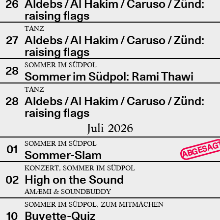
26
Aldebs / Al Hakim / Caruso / Zünd:
raising flags
TANZ
27
Aldebs / Al Hakim / Caruso / Zünd:
raising flags
SOMMER IM SÜDPOL
28
Sommer im Südpol: Rami Thawi
TANZ
28
Aldebs / Al Hakim / Caruso / Zünd:
raising flags
Juli 2026
SOMMER IM SÜDPOL
ABGESAG
01
Sommer-Slam
KONZERT, SOMMER IM SÜDPOL
02
High on the Sound
AMÆMI & SOUNDBUDDY
SOMMER IM SÜDPOL, ZUM MITMACHEN
10
Buvette-Quiz