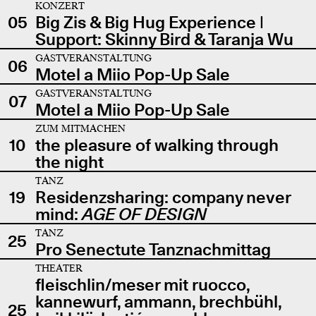
KONZERT
05
Big Zis & Big Hug Experience |
Support: Skinny Bird & Taranja Wu
GASTVERANSTALTUNG
06
Motel a Miio Pop-Up Sale
GASTVERANSTALTUNG
07
Motel a Miio Pop-Up Sale
ZUM MITMACHEN
10
the pleasure of walking through
the night
TANZ
19
Residenzsharing: company never
mind:
AGE OF DESIGN
TANZ
25
Pro Senectute Tanznachmittag
THEATER
fleischlin/meser mit ruocco,
kannewurf, ammann, brechbühl,
25