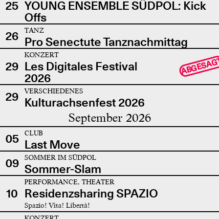
25
YOUNG ENSEMBLE SÜDPOL: Kick
Offs
TANZ
26
Pro Senectute Tanznachmittag
KONZERT
ABGESAG
29
Les Digitales Festival
2026
VERSCHIEDENES
29
Kulturachsenfest 2026
September 2026
CLUB
05
Last Move
SOMMER IM SÜDPOL
09
Sommer-Slam
PERFORMANCE, THEATER
10
Residenzsharing SPAZIO
Spazio! Vita! Libertà!
KONZERT