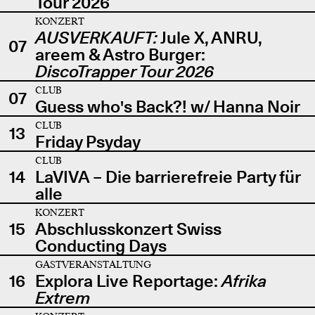
Tour 2026
KONZERT
AUSVERKAUFT:
Jule X, ANRU,
07
areem & Astro Burger:
DiscoTrapper Tour 2026
CLUB
07
Guess who's Back?! w/ Hanna Noir
CLUB
13
Friday Psyday
CLUB
14
LaVIVA – Die barrierefreie Party für
alle
KONZERT
15
Abschlusskonzert Swiss
Conducting Days
GASTVERANSTALTUNG
16
Explora Live Reportage:
Afrika
Extrem