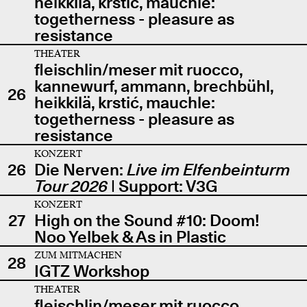
heikkilä, krstić, mauchle:
togetherness - pleasure as
resistance
THEATER
fleischlin/meser mit ruocco,
kannewurf, ammann, brechbühl,
26
heikkilä, krstić, mauchle:
togetherness - pleasure as
resistance
KONZERT
26
Die Nerven:
Live im Elfenbeinturm
Tour 2026
| Support: V3G
KONZERT
27
High on the Sound #10: Doom!
Noo Yelbek & As in Plastic
ZUM MITMACHEN
28
IGTZ Workshop
THEATER
fleischlin/meser mit ruocco,