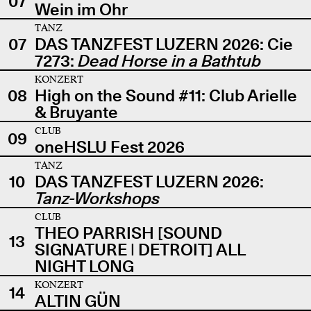
07
Wein im Ohr
TANZ
07
DAS TANZFEST LUZERN 2026: Cie
7273:
Dead Horse in a Bathtub
KONZERT
08
High on the Sound #11: Club Arielle
& Bruyante
CLUB
09
oneHSLU Fest 2026
TANZ
10
DAS TANZFEST LUZERN 2026:
Tanz-Workshops
CLUB
THEO PARRISH [SOUND
13
SIGNATURE | DETROIT] ALL
NIGHT LONG
KONZERT
14
ALTIN GÜN