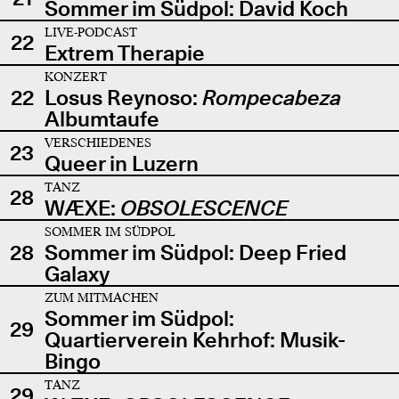
Sommer im Südpol: David Koch
LIVE-PODCAST
22
Extrem Therapie
KONZERT
22
Losus Reynoso:
Rompecabeza
Albumtaufe
VERSCHIEDENES
23
Queer in Luzern
TANZ
28
WÆXE:
OBSOLESCENCE
SOMMER IM SÜDPOL
28
Sommer im Südpol: Deep Fried
Galaxy
ZUM MITMACHEN
Sommer im Südpol:
29
Quartierverein Kehrhof: Musik-
Bingo
TANZ
29