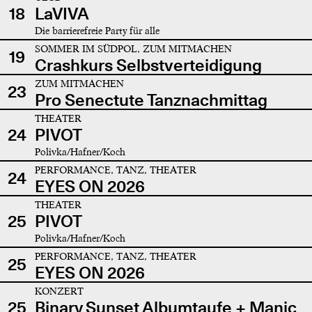
18
LaVIVA
Die barrierefreie Party für alle
SOMMER IM SÜDPOL, ZUM MITMACHEN
19
Crashkurs Selbstverteidigung
ZUM MITMACHEN
23
Pro Senectute Tanznachmittag
THEATER
24
PIVOT
Polivka/Hafner/Koch
PERFORMANCE, TANZ, THEATER
24
EYES ON 2026
THEATER
25
PIVOT
Polivka/Hafner/Koch
PERFORMANCE, TANZ, THEATER
25
EYES ON 2026
KONZERT
25
Binary Sunset Albumtaufe + Manic