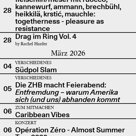
kannewurf, ammann, brechbühl,
28
heikkilä, krstić, mauchle:
togetherness - pleasure as
resistance
Drag im Ring Vol. 4
28
by Rachel Harder
März 2026
VERSCHIEDENES
04
Südpol Slam
VERSCHIEDENES
Die ZHB macht Feierabend:
05
Entfremdung – warum Amerika
sich (und uns) abhanden kommt
ZUM MITMACHEN
06
Caribbean Vibes
KONZERT
06
Opération Zéro - Almost Summer