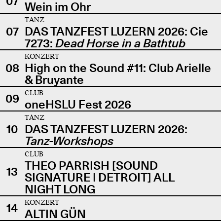
07
Wein im Ohr
TANZ
07
DAS TANZFEST LUZERN 2026: Cie
7273:
Dead Horse in a Bathtub
KONZERT
08
High on the Sound #11: Club Arielle
& Bruyante
CLUB
09
oneHSLU Fest 2026
TANZ
10
DAS TANZFEST LUZERN 2026:
Tanz-Workshops
CLUB
THEO PARRISH [SOUND
13
SIGNATURE | DETROIT] ALL
NIGHT LONG
KONZERT
14
ALTIN GÜN