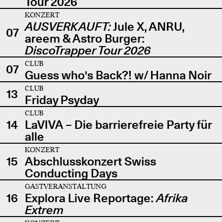
Tour 2026
KONZERT
AUSVERKAUFT:
Jule X, ANRU,
07
areem & Astro Burger:
DiscoTrapper Tour 2026
CLUB
07
Guess who's Back?! w/ Hanna Noir
CLUB
13
Friday Psyday
CLUB
14
LaVIVA – Die barrierefreie Party für
alle
KONZERT
15
Abschlusskonzert Swiss
Conducting Days
GASTVERANSTALTUNG
16
Explora Live Reportage:
Afrika
Extrem