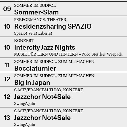
SOMMER IM SÜDPOL
09
Sommer-Slam
PERFORMANCE, THEATER
10
Residenzsharing SPAZIO
Spazio! Vita! Libertà!
KONZERT
10
Intercity Jazz Nights
MUSIK FÜR HIRN UND HINTERN – Nico Stettlers Weepack
SOMMER IM SÜDPOL, ZUM MITMACHEN
11
Bocciaturnier
SOMMER IM SÜDPOL, ZUM MITMACHEN
12
Big in Japan
GASTVERANSTALTUNG, KONZERT
12
Jazzchor Not4Sale
SwingAgain
GASTVERANSTALTUNG, KONZERT
13
Jazzchor Not4Sale
SwingAgain