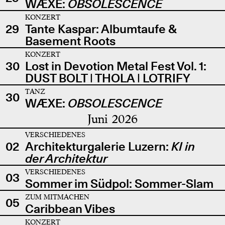
WÆXE:
OBSOLESCENCE
KONZERT
29
Tante Kaspar: Albumtaufe &
Basement Roots
KONZERT
30
Lost in Devotion Metal Fest Vol. 1:
DUST BOLT | THOLA | LOTRIFY
TANZ
30
WÆXE:
OBSOLESCENCE
Juni 2026
VERSCHIEDENES
02
Architekturgalerie Luzern:
KI in
der Architektur
VERSCHIEDENES
03
Sommer im Südpol: Sommer-Slam
ZUM MITMACHEN
05
Caribbean Vibes
KONZERT