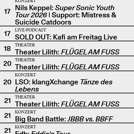
KONZERT
Nils Keppel:
Super Sonic Youth
17
Tour 2026
| Support: Mistress &
Suicide Catdoors
LIVE-PODCAST
17
SOLD OUT: Kafi am Freitag Live
THEATER
18
Theater Lilith:
FLÜGEL AM FUSS
THEATER
20
Theater Lilith:
FLÜGEL AM FUSS
KONZERT
20
LSO: klangXchange
Tänze des
Lebens
THEATER
21
Theater Lilith:
FLÜGEL AM FUSS
KONZERT
21
Big Band Battle:
JBBB vs. BBFF
KONZERT
21
Edb:
Eddie's Tour