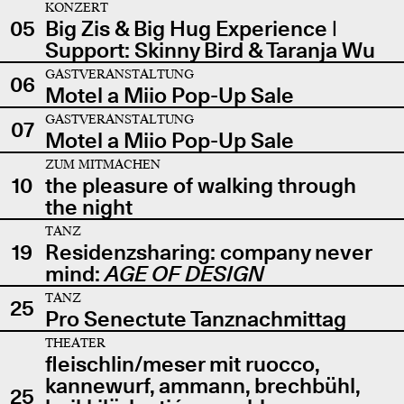
KONZERT
05
Big Zis & Big Hug Experience |
Support: Skinny Bird & Taranja Wu
GASTVERANSTALTUNG
06
Motel a Miio Pop-Up Sale
GASTVERANSTALTUNG
07
Motel a Miio Pop-Up Sale
ZUM MITMACHEN
10
the pleasure of walking through
the night
TANZ
19
Residenzsharing: company never
mind:
AGE OF DESIGN
TANZ
25
Pro Senectute Tanznachmittag
THEATER
fleischlin/meser mit ruocco,
kannewurf, ammann, brechbühl,
25