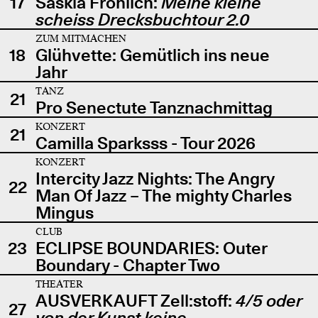
17
Saskia Fröhlich:
Meine kleine
scheiss Drecksbuchtour 2.0
ZUM MITMACHEN
18
Glühvette: Gemütlich ins neue
Jahr
TANZ
21
Pro Senectute Tanznachmittag
KONZERT
21
Camilla Sparksss - Tour 2026
KONZERT
Intercity Jazz Nights: The Angry
22
Man Of Jazz – The mighty Charles
Mingus
CLUB
23
ECLIPSE BOUNDARIES: Outer
Boundary - Chapter Two
THEATER
AUSVERKAUFT Zell:stoff:
4/5 oder
27
von der Kunst keine