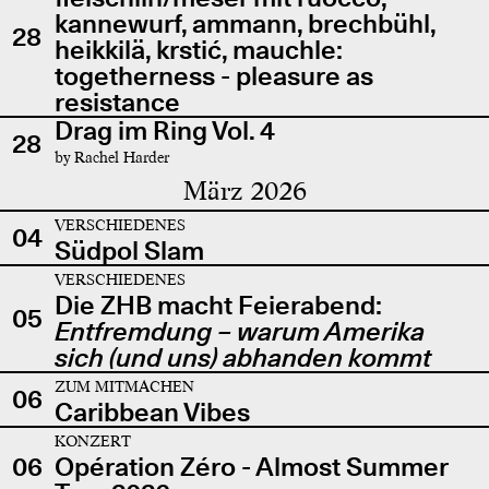
kannewurf, ammann, brechbühl,
28
heikkilä, krstić, mauchle:
togetherness - pleasure as
resistance
Drag im Ring Vol. 4
28
by Rachel Harder
März 2026
VERSCHIEDENES
04
Südpol Slam
VERSCHIEDENES
Die ZHB macht Feierabend:
05
Entfremdung – warum Amerika
sich (und uns) abhanden kommt
ZUM MITMACHEN
06
Caribbean Vibes
KONZERT
06
Opération Zéro - Almost Summer