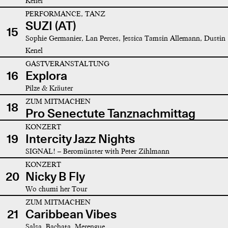
Kenel
PERFORMANCE, TANZ
SUZI (AT)
15
Sophie Germanier, Lan Perces, Jessica Tamsin Allemann, Dustin
Kenel
GASTVERANSTALTUNG
16
Explora
Pilze & Kräuter
ZUM MITMACHEN
18
Pro Senectute Tanznachmittag
KONZERT
19
Intercity Jazz Nights
SIGNAL! – Beromünster with Peter Zihlmann
KONZERT
20
Nicky B Fly
Wo chumi her Tour
ZUM MITMACHEN
21
Caribbean Vibes
Salsa, Bachata, Merengue