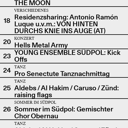
THE MOON
VERSCHIEDENES
Residenzsharing: Antonio Ramón
18
Luque u.v.m.: VON HINTEN
DURCHS KNIE INS AUGE (AT)
KONZERT
20
Hells Metal Army
YOUNG ENSEMBLE SÜDPOL: Kick
23
Offs
TANZ
24
Pro Senectute Tanznachmittag
TANZ
25
Aldebs / Al Hakim / Caruso / Zünd:
raising flags
SOMMER IM SÜDPOL
26
Sommer im Südpol: Gemischter
Chor Obernau
TANZ