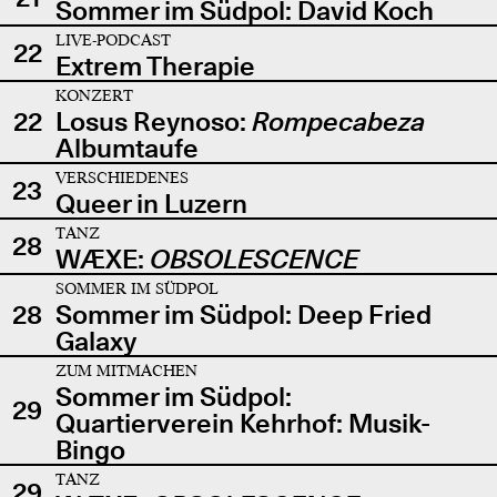
Sommer im Südpol: David Koch
LIVE-PODCAST
22
Extrem Therapie
KONZERT
22
Losus Reynoso:
Rompecabeza
Albumtaufe
VERSCHIEDENES
23
Queer in Luzern
TANZ
28
WÆXE:
OBSOLESCENCE
SOMMER IM SÜDPOL
28
Sommer im Südpol: Deep Fried
Galaxy
ZUM MITMACHEN
Sommer im Südpol:
29
Quartierverein Kehrhof: Musik-
Bingo
TANZ
29