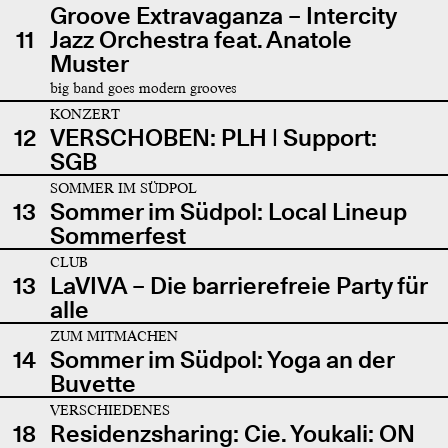
Groove Extravaganza – Intercity
11
Jazz Orchestra feat. Anatole
Muster
big band goes modern grooves
KONZERT
12
VERSCHOBEN: PLH | Support:
SGB
SOMMER IM SÜDPOL
13
Sommer im Südpol: Local Lineup
Sommerfest
CLUB
13
LaVIVA – Die barrierefreie Party für
alle
ZUM MITMACHEN
14
Sommer im Südpol: Yoga an der
Buvette
VERSCHIEDENES
18
Residenzsharing: Cie. Youkali: ON