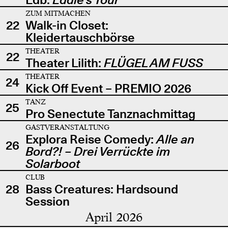
ZUM MITMACHEN
22
Walk-in Closet:
Kleidertauschbörse
THEATER
22
Theater Lilith:
FLÜGEL AM FUSS
THEATER
24
Kick Off Event – PREMIO 2026
TANZ
25
Pro Senectute Tanznachmittag
GASTVERANSTALTUNG
Explora Reise Comedy:
Alle an
26
Bord?! – Drei Verrückte im
Solarboot
CLUB
28
Bass Creatures: Hardsound
Session
April 2026