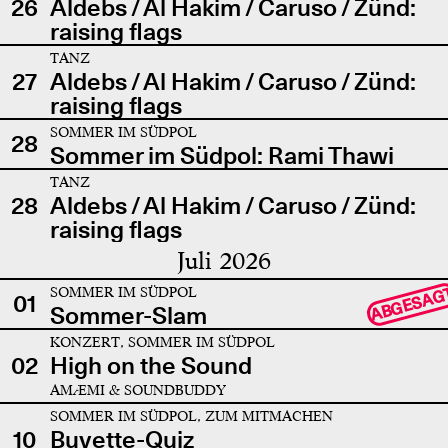
26
Aldebs / Al Hakim / Caruso / Zünd:
raising flags
TANZ
27
Aldebs / Al Hakim / Caruso / Zünd:
raising flags
SOMMER IM SÜDPOL
28
Sommer im Südpol: Rami Thawi
TANZ
28
Aldebs / Al Hakim / Caruso / Zünd:
raising flags
Juli 2026
SOMMER IM SÜDPOL
ABGESAG
01
Sommer-Slam
KONZERT, SOMMER IM SÜDPOL
02
High on the Sound
AMÆMI & SOUNDBUDDY
SOMMER IM SÜDPOL, ZUM MITMACHEN
10
Buvette-Quiz