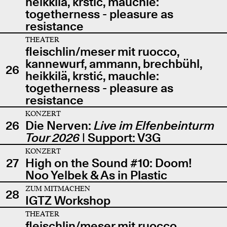
heikkilä, krstić, mauchle:
togetherness - pleasure as
resistance
THEATER
fleischlin/meser mit ruocco,
kannewurf, ammann, brechbühl,
26
heikkilä, krstić, mauchle:
togetherness - pleasure as
resistance
KONZERT
26
Die Nerven:
Live im Elfenbeinturm
Tour 2026
| Support: V3G
KONZERT
27
High on the Sound #10: Doom!
Noo Yelbek & As in Plastic
ZUM MITMACHEN
28
IGTZ Workshop
THEATER
fleischlin/meser mit ruocco,