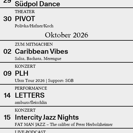
29
Südpol Dance
THEATER
30
PIVOT
Polivka/Hafner/Koch
Oktober 2026
ZUM MITMACHEN
02
Caribbean Vibes
Salsa, Bachata, Merengue
KONZERT
09
PLH
Ultra Tour 2026 | Support: SGB
PERFORMANCE
14
LETTERS
amburo/fleischlin
KONZERT
15
Intercity Jazz Nights
FAT MAN JAZZ – The caliber of Peter Herbolzheimer
LIVE-PODCAST