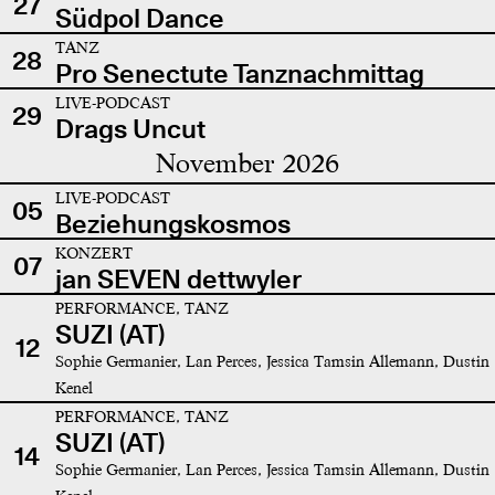
27
Südpol Dance
TANZ
28
Pro Senectute Tanznachmittag
LIVE-PODCAST
29
Drags Uncut
November 2026
LIVE-PODCAST
05
Beziehungskosmos
KONZERT
07
jan SEVEN dettwyler
PERFORMANCE, TANZ
SUZI (AT)
12
Sophie Germanier, Lan Perces, Jessica Tamsin Allemann, Dustin
Kenel
PERFORMANCE, TANZ
SUZI (AT)
14
Sophie Germanier, Lan Perces, Jessica Tamsin Allemann, Dustin