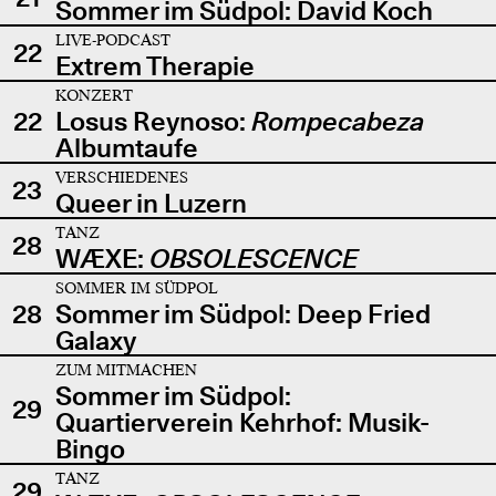
Sommer im Südpol: David Koch
LIVE-PODCAST
22
Extrem Therapie
KONZERT
22
Losus Reynoso:
Rompecabeza
Albumtaufe
VERSCHIEDENES
23
Queer in Luzern
TANZ
28
WÆXE:
OBSOLESCENCE
SOMMER IM SÜDPOL
28
Sommer im Südpol: Deep Fried
Galaxy
ZUM MITMACHEN
Sommer im Südpol:
29
Quartierverein Kehrhof: Musik-
Bingo
TANZ
29