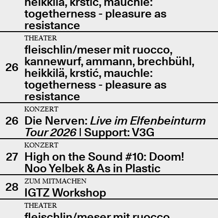
heikkilä, krstić, mauchle:
togetherness - pleasure as
resistance
THEATER
fleischlin/meser mit ruocco,
kannewurf, ammann, brechbühl,
26
heikkilä, krstić, mauchle:
togetherness - pleasure as
resistance
KONZERT
26
Die Nerven:
Live im Elfenbeinturm
Tour 2026
| Support: V3G
KONZERT
27
High on the Sound #10: Doom!
Noo Yelbek & As in Plastic
ZUM MITMACHEN
28
IGTZ Workshop
THEATER
fleischlin/meser mit ruocco,