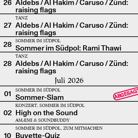
26
Aldebs / Al Hakim / Caruso / Zünd:
raising flags
TANZ
27
Aldebs / Al Hakim / Caruso / Zünd:
raising flags
SOMMER IM SÜDPOL
28
Sommer im Südpol: Rami Thawi
TANZ
28
Aldebs / Al Hakim / Caruso / Zünd:
raising flags
Juli 2026
SOMMER IM SÜDPOL
ABGESAG
01
Sommer-Slam
KONZERT, SOMMER IM SÜDPOL
02
High on the Sound
AMÆMI & SOUNDBUDDY
SOMMER IM SÜDPOL, ZUM MITMACHEN
10
Buvette-Quiz