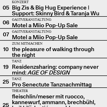
KONZERT
05
Big Zis & Big Hug Experience |
Support: Skinny Bird & Taranja Wu
GASTVERANSTALTUNG
06
Motel a Miio Pop-Up Sale
GASTVERANSTALTUNG
07
Motel a Miio Pop-Up Sale
ZUM MITMACHEN
10
the pleasure of walking through
the night
TANZ
19
Residenzsharing: company never
mind:
AGE OF DESIGN
TANZ
25
Pro Senectute Tanznachmittag
THEATER
fleischlin/meser mit ruocco,
kannewurf, ammann, brechbühl,
25