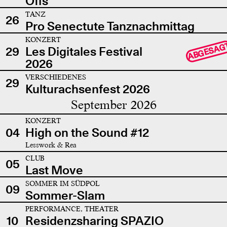
Offs
TANZ
26
Pro Senectute Tanznachmittag
KONZERT
ABGESAG
29
Les Digitales Festival
2026
VERSCHIEDENES
29
Kulturachsenfest 2026
September 2026
KONZERT
04
High on the Sound #12
Lesswork & Rea
CLUB
05
Last Move
SOMMER IM SÜDPOL
09
Sommer-Slam
PERFORMANCE, THEATER
10
Residenzsharing SPAZIO