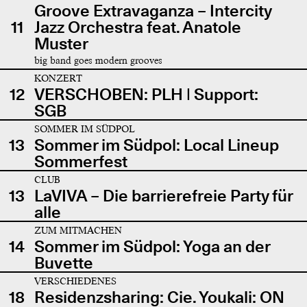
Groove Extravaganza – Intercity
11
Jazz Orchestra feat. Anatole
Muster
big band goes modern grooves
KONZERT
12
VERSCHOBEN: PLH | Support:
SGB
SOMMER IM SÜDPOL
13
Sommer im Südpol: Local Lineup
Sommerfest
CLUB
13
LaVIVA – Die barrierefreie Party für
alle
ZUM MITMACHEN
14
Sommer im Südpol: Yoga an der
Buvette
VERSCHIEDENES
18
Residenzsharing: Cie. Youkali: ON