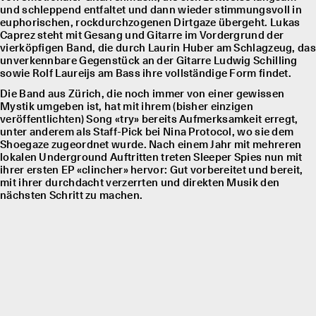
und schleppend entfaltet und dann wieder stimmungsvoll in
euphorischen, rockdurchzogenen Dirtgaze übergeht. Lukas
Caprez steht mit Gesang und Gitarre im Vordergrund der
vierköpfigen Band, die durch Laurin Huber am Schlagzeug, das
unverkennbare Gegenstück an der Gitarre Ludwig Schilling
sowie Rolf Laureĳs am Bass ihre vollständige Form findet.
Die Band aus Zürich, die noch immer von einer gewissen
Mystik umgeben ist, hat mit ihrem (bisher einzigen
veröffentlichten) Song «try» bereits Aufmerksamkeit erregt,
unter anderem als Staff-Pick bei Nina Protocol, wo sie dem
Shoegaze zugeordnet wurde. Nach einem Jahr mit mehreren
lokalen Underground Auftritten treten Sleeper Spies nun mit
ihrer ersten EP «clincher» hervor: Gut vorbereitet und bereit,
mit ihrer durchdacht verzerrten und direkten Musik den
nächsten Schritt zu machen.