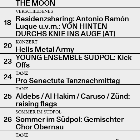
THE MOON
VERSCHIEDENES
Residenzsharing: Antonio Ramón
18
Luque u.v.m.: VON HINTEN
DURCHS KNIE INS AUGE (AT)
KONZERT
20
Hells Metal Army
YOUNG ENSEMBLE SÜDPOL: Kick
23
Offs
TANZ
24
Pro Senectute Tanznachmittag
TANZ
25
Aldebs / Al Hakim / Caruso / Zünd:
raising flags
SOMMER IM SÜDPOL
26
Sommer im Südpol: Gemischter
Chor Obernau
TANZ