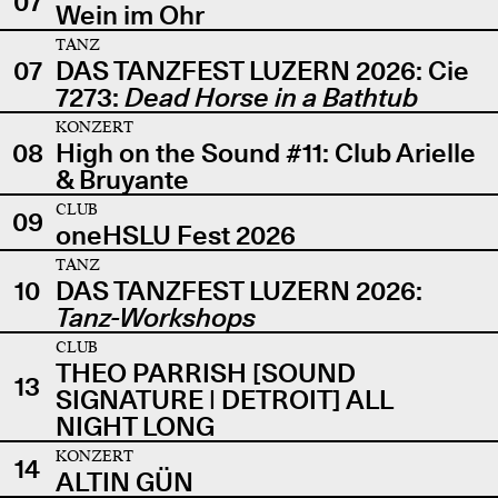
07
Wein im Ohr
TANZ
07
DAS TANZFEST LUZERN 2026: Cie
7273:
Dead Horse in a Bathtub
KONZERT
08
High on the Sound #11: Club Arielle
& Bruyante
CLUB
09
oneHSLU Fest 2026
TANZ
10
DAS TANZFEST LUZERN 2026:
Tanz-Workshops
CLUB
THEO PARRISH [SOUND
13
SIGNATURE | DETROIT] ALL
NIGHT LONG
KONZERT
14
ALTIN GÜN