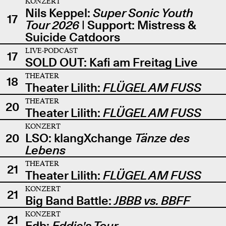
KONZERT
Nils Keppel:
Super Sonic Youth
17
Tour 2026
| Support: Mistress &
Suicide Catdoors
LIVE-PODCAST
17
SOLD OUT: Kafi am Freitag Live
THEATER
18
Theater Lilith:
FLÜGEL AM FUSS
THEATER
20
Theater Lilith:
FLÜGEL AM FUSS
KONZERT
20
LSO: klangXchange
Tänze des
Lebens
THEATER
21
Theater Lilith:
FLÜGEL AM FUSS
KONZERT
21
Big Band Battle:
JBBB vs. BBFF
KONZERT
21
Edb:
Eddie's Tour