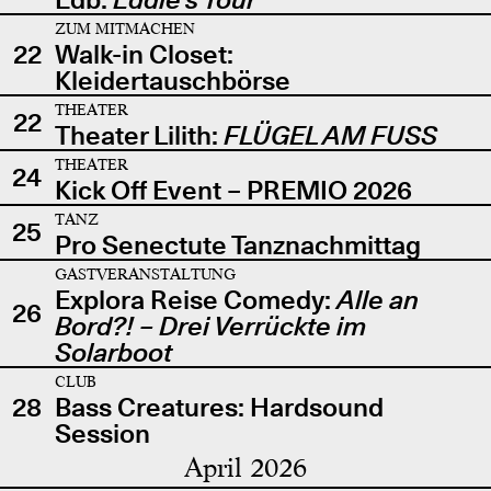
ZUM MITMACHEN
22
Walk-in Closet:
Kleidertauschbörse
THEATER
22
Theater Lilith:
FLÜGEL AM FUSS
THEATER
24
Kick Off Event – PREMIO 2026
TANZ
25
Pro Senectute Tanznachmittag
GASTVERANSTALTUNG
Explora Reise Comedy:
Alle an
26
Bord?! – Drei Verrückte im
Solarboot
CLUB
28
Bass Creatures: Hardsound
Session
April 2026