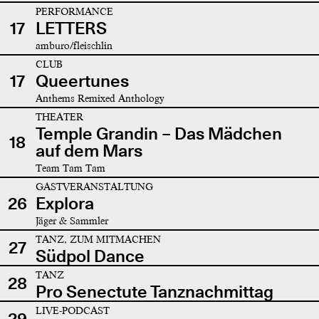
PERFORMANCE
17
LETTERS
amburo/fleischlin
CLUB
17
Queertunes
Anthems Remixed Anthology
THEATER
Temple Grandin – Das Mädchen
18
auf dem Mars
Team Tam Tam
GASTVERANSTALTUNG
26
Explora
Jäger & Sammler
TANZ, ZUM MITMACHEN
27
Südpol Dance
TANZ
28
Pro Senectute Tanznachmittag
LIVE-PODCAST
29