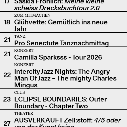
17
Saskia Fröhlich:
Meine kleine
scheiss Drecksbuchtour 2.0
ZUM MITMACHEN
18
Glühvette: Gemütlich ins neue
Jahr
TANZ
21
Pro Senectute Tanznachmittag
KONZERT
21
Camilla Sparksss - Tour 2026
KONZERT
Intercity Jazz Nights: The Angry
22
Man Of Jazz – The mighty Charles
Mingus
CLUB
23
ECLIPSE BOUNDARIES: Outer
Boundary - Chapter Two
THEATER
AUSVERKAUFT Zell:stoff:
4/5 oder
27
von der Kunst keine