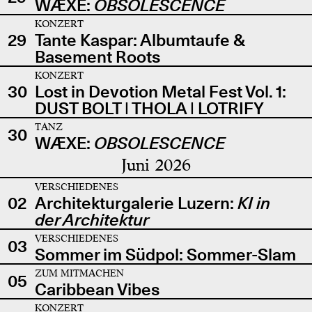
WÆXE:
OBSOLESCENCE
KONZERT
29
Tante Kaspar: Albumtaufe &
Basement Roots
KONZERT
30
Lost in Devotion Metal Fest Vol. 1:
DUST BOLT | THOLA | LOTRIFY
TANZ
30
WÆXE:
OBSOLESCENCE
Juni 2026
VERSCHIEDENES
02
Architekturgalerie Luzern:
KI in
der Architektur
VERSCHIEDENES
03
Sommer im Südpol: Sommer-Slam
ZUM MITMACHEN
05
Caribbean Vibes
KONZERT