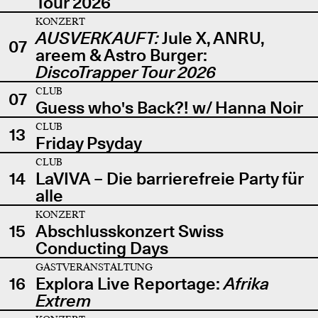
Tour 2026
KONZERT
AUSVERKAUFT:
Jule X, ANRU,
07
areem & Astro Burger:
DiscoTrapper Tour 2026
CLUB
07
Guess who's Back?! w/ Hanna Noir
CLUB
13
Friday Psyday
CLUB
14
LaVIVA – Die barrierefreie Party für
alle
KONZERT
15
Abschlusskonzert Swiss
Conducting Days
GASTVERANSTALTUNG
16
Explora Live Reportage:
Afrika
Extrem