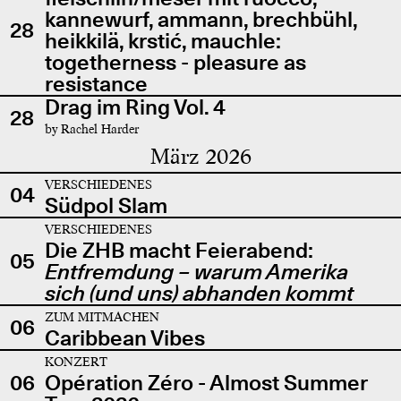
kannewurf, ammann, brechbühl,
28
heikkilä, krstić, mauchle:
togetherness - pleasure as
resistance
Drag im Ring Vol. 4
28
by Rachel Harder
März 2026
VERSCHIEDENES
04
Südpol Slam
VERSCHIEDENES
Die ZHB macht Feierabend:
05
Entfremdung – warum Amerika
sich (und uns) abhanden kommt
ZUM MITMACHEN
06
Caribbean Vibes
KONZERT
06
Opération Zéro - Almost Summer