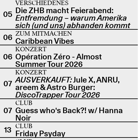
VERSCHIEDENES
Die ZHB macht Feierabend:
05
Entfremdung – warum Amerika
sich (und uns) abhanden kommt
ZUM MITMACHEN
06
Caribbean Vibes
KONZERT
06
Opération Zéro - Almost
Summer Tour 2026
KONZERT
AUSVERKAUFT:
Jule X, ANRU,
07
areem & Astro Burger:
DiscoTrapper Tour 2026
CLUB
07
Guess who's Back?! w/ Hanna
Noir
CLUB
13
Friday Psyday