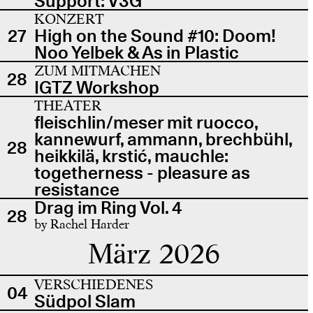
Support: V3G
KONZERT
27
High on the Sound #10: Doom!
Noo Yelbek & As in Plastic
ZUM MITMACHEN
28
IGTZ Workshop
THEATER
fleischlin/meser mit ruocco,
kannewurf, ammann, brechbühl,
28
heikkilä, krstić, mauchle:
togetherness - pleasure as
resistance
Drag im Ring Vol. 4
28
by Rachel Harder
März 2026
VERSCHIEDENES
04
Südpol Slam