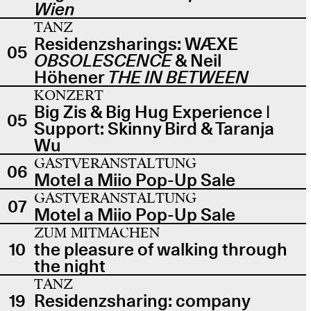
Wien
TANZ
Residenzsharings: WÆXE
05
OBSOLESCENCE
& Neil
Höhener
THE IN BETWEEN
KONZERT
Big Zis & Big Hug Experience |
05
Support: Skinny Bird & Taranja
Wu
GASTVERANSTALTUNG
06
Motel a Miio Pop-Up Sale
GASTVERANSTALTUNG
07
Motel a Miio Pop-Up Sale
ZUM MITMACHEN
10
the pleasure of walking through
the night
TANZ
19
Residenzsharing: company