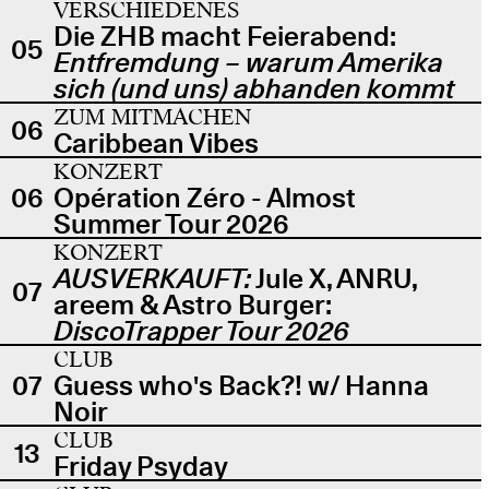
VERSCHIEDENES
Die ZHB macht Feierabend:
05
Entfremdung – warum Amerika
sich (und uns) abhanden kommt
ZUM MITMACHEN
06
Caribbean Vibes
KONZERT
06
Opération Zéro - Almost
Summer Tour 2026
KONZERT
AUSVERKAUFT:
Jule X, ANRU,
07
areem & Astro Burger:
DiscoTrapper Tour 2026
CLUB
07
Guess who's Back?! w/ Hanna
Noir
CLUB
13
Friday Psyday