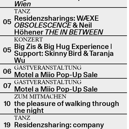
Wien
TANZ
Residenzsharings: WÆXE
05
OBSOLESCENCE
& Neil
Höhener
THE IN BETWEEN
KONZERT
Big Zis & Big Hug Experience |
05
Support: Skinny Bird & Taranja
Wu
GASTVERANSTALTUNG
06
Motel a Miio Pop-Up Sale
GASTVERANSTALTUNG
07
Motel a Miio Pop-Up Sale
ZUM MITMACHEN
10
the pleasure of walking through
the night
TANZ
19
Residenzsharing: company