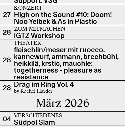
Support: V3G
KONZERT
27
High on the Sound #10: Doom!
Noo Yelbek & As in Plastic
ZUM MITMACHEN
28
IGTZ Workshop
THEATER
fleischlin/meser mit ruocco,
kannewurf, ammann, brechbühl,
28
heikkilä, krstić, mauchle:
togetherness - pleasure as
resistance
Drag im Ring Vol. 4
28
by Rachel Harder
März 2026
VERSCHIEDENES
04
Südpol Slam