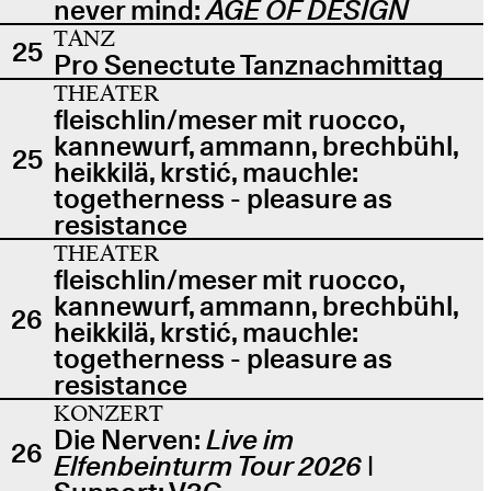
never mind:
AGE OF DESIGN
TANZ
25
Pro Senectute Tanznachmittag
THEATER
fleischlin/meser mit ruocco,
kannewurf, ammann, brechbühl,
25
heikkilä, krstić, mauchle:
togetherness - pleasure as
resistance
THEATER
fleischlin/meser mit ruocco,
kannewurf, ammann, brechbühl,
26
heikkilä, krstić, mauchle:
togetherness - pleasure as
resistance
KONZERT
Die Nerven:
Live im
26
Elfenbeinturm Tour 2026
|