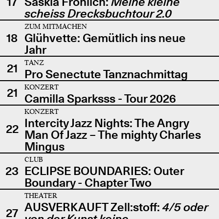
17
Saskia Fröhlich:
Meine kleine
scheiss Drecksbuchtour 2.0
ZUM MITMACHEN
18
Glühvette: Gemütlich ins neue
Jahr
TANZ
21
Pro Senectute Tanznachmittag
KONZERT
21
Camilla Sparksss - Tour 2026
KONZERT
Intercity Jazz Nights: The Angry
22
Man Of Jazz – The mighty Charles
Mingus
CLUB
23
ECLIPSE BOUNDARIES: Outer
Boundary - Chapter Two
THEATER
AUSVERKAUFT Zell:stoff:
4/5 oder
27
von der Kunst keine