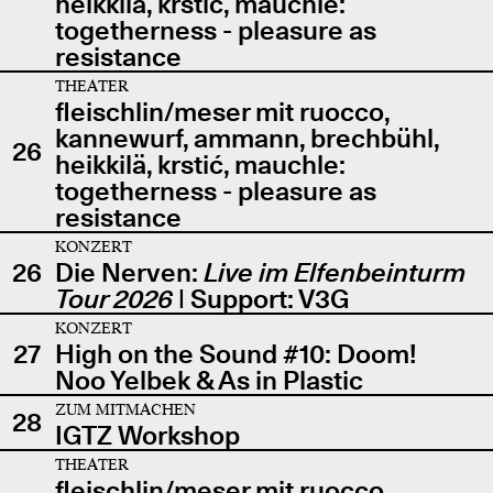
heikkilä, krstić, mauchle:
togetherness - pleasure as
resistance
THEATER
fleischlin/meser mit ruocco,
kannewurf, ammann, brechbühl,
26
heikkilä, krstić, mauchle:
togetherness - pleasure as
resistance
KONZERT
26
Die Nerven:
Live im Elfenbeinturm
Tour 2026
| Support: V3G
KONZERT
27
High on the Sound #10: Doom!
Noo Yelbek & As in Plastic
ZUM MITMACHEN
28
IGTZ Workshop
THEATER
fleischlin/meser mit ruocco,