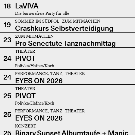
18
LaVIVA
Die barrierefreie Party für alle
SOMMER IM SÜDPOL, ZUM MITMACHEN
19
Crashkurs Selbstverteidigung
ZUM MITMACHEN
23
Pro Senectute Tanznachmittag
THEATER
24
PIVOT
Polivka/Hafner/Koch
PERFORMANCE, TANZ, THEATER
24
EYES ON 2026
THEATER
25
PIVOT
Polivka/Hafner/Koch
PERFORMANCE, TANZ, THEATER
25
EYES ON 2026
KONZERT
25
Binary Sunset Albumtaufe + Manic