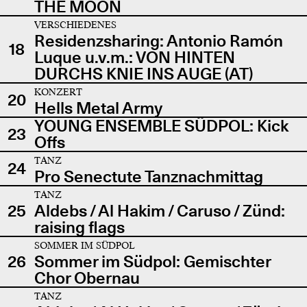
THE MOON
VERSCHIEDENES
Residenzsharing: Antonio Ramón
18
Luque u.v.m.: VON HINTEN
DURCHS KNIE INS AUGE (AT)
KONZERT
20
Hells Metal Army
YOUNG ENSEMBLE SÜDPOL: Kick
23
Offs
TANZ
24
Pro Senectute Tanznachmittag
TANZ
25
Aldebs / Al Hakim / Caruso / Zünd:
raising flags
SOMMER IM SÜDPOL
26
Sommer im Südpol: Gemischter
Chor Obernau
TANZ