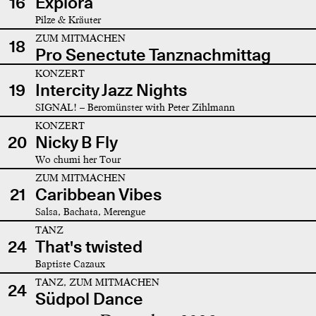
16
Explora
Pilze & Kräuter
ZUM MITMACHEN
18
Pro Senectute Tanznachmittag
KONZERT
19
Intercity Jazz Nights
SIGNAL! – Beromünster with Peter Zihlmann
KONZERT
20
Nicky B Fly
Wo chumi her Tour
ZUM MITMACHEN
21
Caribbean Vibes
Salsa, Bachata, Merengue
TANZ
24
That's twisted
Baptiste Cazaux
TANZ, ZUM MITMACHEN
24
Südpol Dance