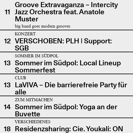
Groove Extravaganza – Intercity
11
Jazz Orchestra feat. Anatole
Muster
big band goes modern grooves
KONZERT
12
VERSCHOBEN: PLH | Support:
SGB
SOMMER IM SÜDPOL
13
Sommer im Südpol: Local Lineup
Sommerfest
CLUB
13
LaVIVA – Die barrierefreie Party für
alle
ZUM MITMACHEN
14
Sommer im Südpol: Yoga an der
Buvette
VERSCHIEDENES
18
Residenzsharing: Cie. Youkali: ON