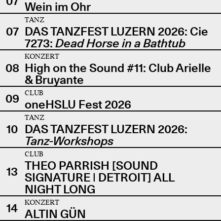
07
Wein im Ohr
TANZ
07
DAS TANZFEST LUZERN 2026: Cie
7273:
Dead Horse in a Bathtub
KONZERT
08
High on the Sound #11: Club Arielle
& Bruyante
CLUB
09
oneHSLU Fest 2026
TANZ
10
DAS TANZFEST LUZERN 2026:
Tanz-Workshops
CLUB
THEO PARRISH [SOUND
13
SIGNATURE | DETROIT] ALL
NIGHT LONG
KONZERT
14
ALTIN GÜN