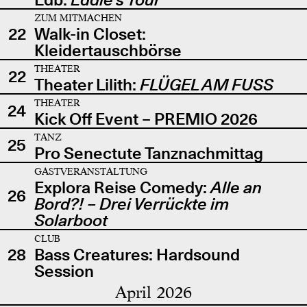
ZUM MITMACHEN
22
Walk-in Closet:
Kleidertauschbörse
THEATER
22
Theater Lilith:
FLÜGEL AM FUSS
THEATER
24
Kick Off Event – PREMIO 2026
TANZ
25
Pro Senectute Tanznachmittag
GASTVERANSTALTUNG
Explora Reise Comedy:
Alle an
26
Bord?! – Drei Verrückte im
Solarboot
CLUB
28
Bass Creatures: Hardsound
Session
April 2026