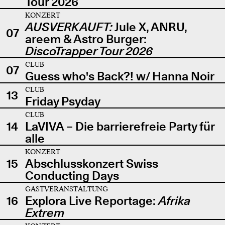
Tour 2026
KONZERT
AUSVERKAUFT:
Jule X, ANRU,
07
areem & Astro Burger:
DiscoTrapper Tour 2026
CLUB
07
Guess who's Back?! w/ Hanna Noir
CLUB
13
Friday Psyday
CLUB
14
LaVIVA – Die barrierefreie Party für
alle
KONZERT
15
Abschlusskonzert Swiss
Conducting Days
GASTVERANSTALTUNG
16
Explora Live Reportage:
Afrika
Extrem