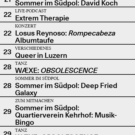
Sommer im Südpol: David Koch
LIVE-PODCAST
22
Extrem Therapie
KONZERT
22
Losus Reynoso:
Rompecabeza
Albumtaufe
VERSCHIEDENES
23
Queer in Luzern
TANZ
28
WÆXE:
OBSOLESCENCE
SOMMER IM SÜDPOL
28
Sommer im Südpol: Deep Fried
Galaxy
ZUM MITMACHEN
Sommer im Südpol:
29
Quartierverein Kehrhof: Musik-
Bingo
TANZ
29