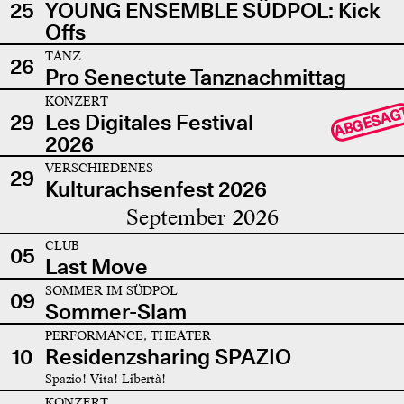
25
YOUNG ENSEMBLE SÜDPOL: Kick
Offs
TANZ
26
Pro Senectute Tanznachmittag
KONZERT
ABGESAG
29
Les Digitales Festival
2026
VERSCHIEDENES
29
Kulturachsenfest 2026
September 2026
CLUB
05
Last Move
SOMMER IM SÜDPOL
09
Sommer-Slam
PERFORMANCE, THEATER
10
Residenzsharing SPAZIO
Spazio! Vita! Libertà!
KONZERT