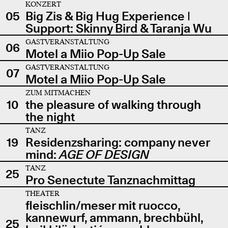
KONZERT
05
Big Zis & Big Hug Experience |
Support: Skinny Bird & Taranja Wu
GASTVERANSTALTUNG
06
Motel a Miio Pop-Up Sale
GASTVERANSTALTUNG
07
Motel a Miio Pop-Up Sale
ZUM MITMACHEN
10
the pleasure of walking through
the night
TANZ
19
Residenzsharing: company never
mind:
AGE OF DESIGN
TANZ
25
Pro Senectute Tanznachmittag
THEATER
fleischlin/meser mit ruocco,
kannewurf, ammann, brechbühl,
25