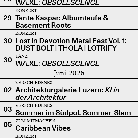
WÆXE:
OBSOLESCENCE
KONZERT
29
Tante Kaspar: Albumtaufe &
Basement Roots
KONZERT
30
Lost in Devotion Metal Fest Vol. 1:
DUST BOLT | THOLA | LOTRIFY
TANZ
30
WÆXE:
OBSOLESCENCE
Juni 2026
VERSCHIEDENES
02
Architekturgalerie Luzern:
KI in
der Architektur
VERSCHIEDENES
03
Sommer im Südpol: Sommer-Slam
ZUM MITMACHEN
05
Caribbean Vibes
KONZERT