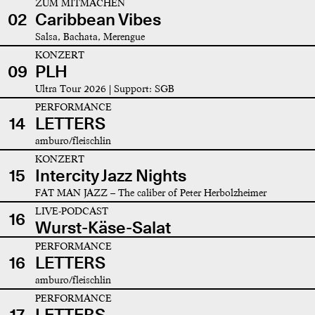
ZUM MITMACHEN
02
Caribbean Vibes
Salsa, Bachata, Merengue
KONZERT
09
PLH
Ultra Tour 2026 | Support: SGB
PERFORMANCE
14
LETTERS
amburo/fleischlin
KONZERT
15
Intercity Jazz Nights
FAT MAN JAZZ – The caliber of Peter Herbolzheimer
LIVE-PODCAST
16
Wurst-Käse-Salat
PERFORMANCE
16
LETTERS
amburo/fleischlin
PERFORMANCE
17
LETTERS