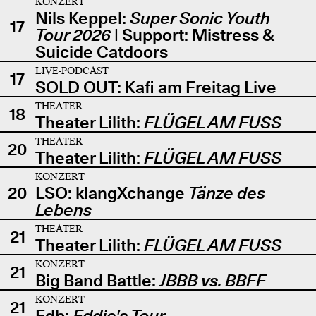
KONZERT
Nils Keppel:
Super Sonic Youth
17
Tour 2026
| Support: Mistress &
Suicide Catdoors
LIVE-PODCAST
17
SOLD OUT: Kafi am Freitag Live
THEATER
18
Theater Lilith:
FLÜGEL AM FUSS
THEATER
20
Theater Lilith:
FLÜGEL AM FUSS
KONZERT
20
LSO: klangXchange
Tänze des
Lebens
THEATER
21
Theater Lilith:
FLÜGEL AM FUSS
KONZERT
21
Big Band Battle:
JBBB vs. BBFF
KONZERT
21
Edb:
Eddie's Tour