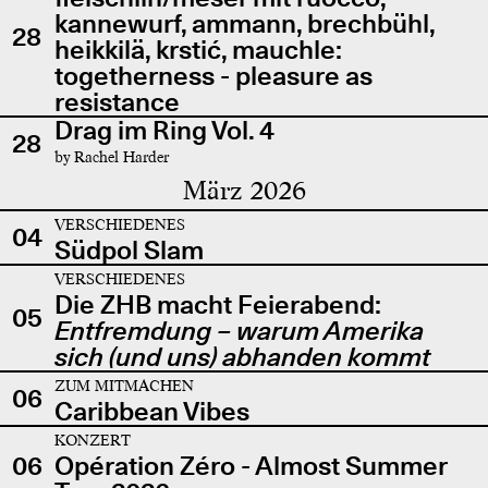
kannewurf, ammann, brechbühl,
28
heikkilä, krstić, mauchle:
togetherness - pleasure as
resistance
Drag im Ring Vol. 4
28
by Rachel Harder
März 2026
VERSCHIEDENES
04
Südpol Slam
VERSCHIEDENES
Die ZHB macht Feierabend:
05
Entfremdung – warum Amerika
sich (und uns) abhanden kommt
ZUM MITMACHEN
06
Caribbean Vibes
KONZERT
06
Opération Zéro - Almost Summer