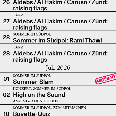
26
Aldebs / Al Hakim / Caruso / Zünd:
raising flags
TANZ
27
Aldebs / Al Hakim / Caruso / Zünd:
raising flags
SOMMER IM SÜDPOL
28
Sommer im Südpol: Rami Thawi
TANZ
28
Aldebs / Al Hakim / Caruso / Zünd:
raising flags
Juli 2026
SOMMER IM SÜDPOL
ABGESAG
01
Sommer-Slam
KONZERT, SOMMER IM SÜDPOL
02
High on the Sound
AMÆMI & SOUNDBUDDY
SOMMER IM SÜDPOL, ZUM MITMACHEN
10
Buvette-Quiz