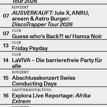
Tour 2026
KONZERT
AUSVERKAUFT:
Jule X, ANRU,
07
areem & Astro Burger:
DiscoTrapper Tour 2026
CLUB
07
Guess who's Back?! w/ Hanna Noir
CLUB
13
Friday Psyday
CLUB
14
LaVIVA – Die barrierefreie Party für
alle
KONZERT
15
Abschlusskonzert Swiss
Conducting Days
GASTVERANSTALTUNG
16
Explora Live Reportage:
Afrika
Extrem