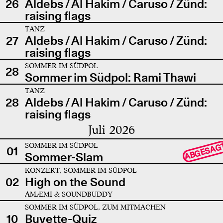
26
Aldebs / Al Hakim / Caruso / Zünd:
raising flags
TANZ
27
Aldebs / Al Hakim / Caruso / Zünd:
raising flags
SOMMER IM SÜDPOL
28
Sommer im Südpol: Rami Thawi
TANZ
28
Aldebs / Al Hakim / Caruso / Zünd:
raising flags
Juli 2026
SOMMER IM SÜDPOL
ABGESAG
01
Sommer-Slam
KONZERT, SOMMER IM SÜDPOL
02
High on the Sound
AMÆMI & SOUNDBUDDY
SOMMER IM SÜDPOL, ZUM MITMACHEN
10
Buvette-Quiz