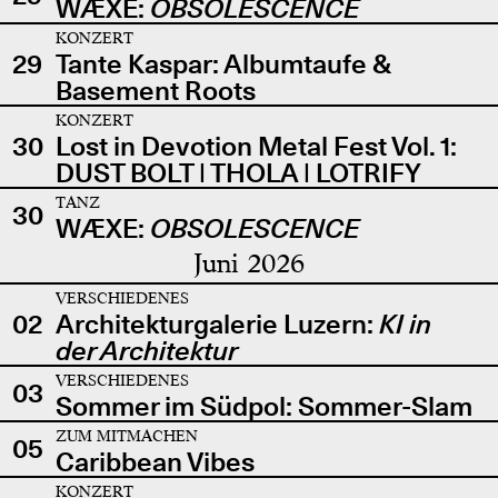
WÆXE:
OBSOLESCENCE
KONZERT
29
Tante Kaspar: Albumtaufe &
Basement Roots
KONZERT
30
Lost in Devotion Metal Fest Vol. 1:
DUST BOLT | THOLA | LOTRIFY
TANZ
30
WÆXE:
OBSOLESCENCE
Juni 2026
VERSCHIEDENES
02
Architekturgalerie Luzern:
KI in
der Architektur
VERSCHIEDENES
03
Sommer im Südpol: Sommer-Slam
ZUM MITMACHEN
05
Caribbean Vibes
KONZERT