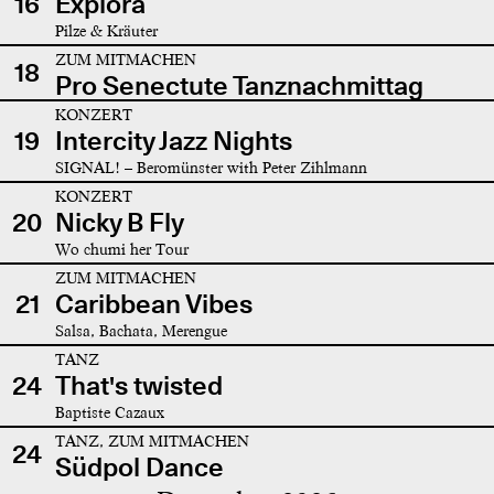
16
Explora
Pilze & Kräuter
ZUM MITMACHEN
18
Pro Senectute Tanznachmittag
KONZERT
19
Intercity Jazz Nights
SIGNAL! – Beromünster with Peter Zihlmann
KONZERT
20
Nicky B Fly
Wo chumi her Tour
ZUM MITMACHEN
21
Caribbean Vibes
Salsa, Bachata, Merengue
TANZ
24
That's twisted
Baptiste Cazaux
TANZ, ZUM MITMACHEN
24
Südpol Dance