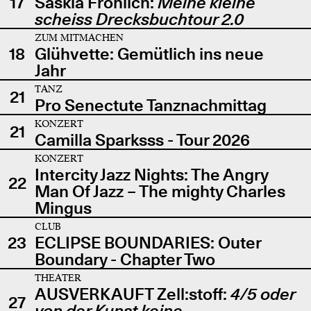
17
Saskia Fröhlich:
Meine kleine
scheiss Drecksbuchtour 2.0
ZUM MITMACHEN
18
Glühvette: Gemütlich ins neue
Jahr
TANZ
21
Pro Senectute Tanznachmittag
KONZERT
21
Camilla Sparksss - Tour 2026
KONZERT
Intercity Jazz Nights: The Angry
22
Man Of Jazz – The mighty Charles
Mingus
CLUB
23
ECLIPSE BOUNDARIES: Outer
Boundary - Chapter Two
THEATER
AUSVERKAUFT Zell:stoff:
4/5 oder
27
von der Kunst keine