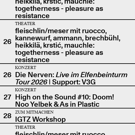
heikkilä, krstić, mauchle:
togetherness - pleasure as
resistance
THEATER
fleischlin/meser mit ruocco,
kannewurf, ammann, brechbühl,
26
heikkilä, krstić, mauchle:
togetherness - pleasure as
resistance
KONZERT
26
Die Nerven:
Live im Elfenbeinturm
Tour 2026
| Support: V3G
KONZERT
27
High on the Sound #10: Doom!
Noo Yelbek & As in Plastic
ZUM MITMACHEN
28
IGTZ Workshop
THEATER
fleischlin/meser mit ruocco,