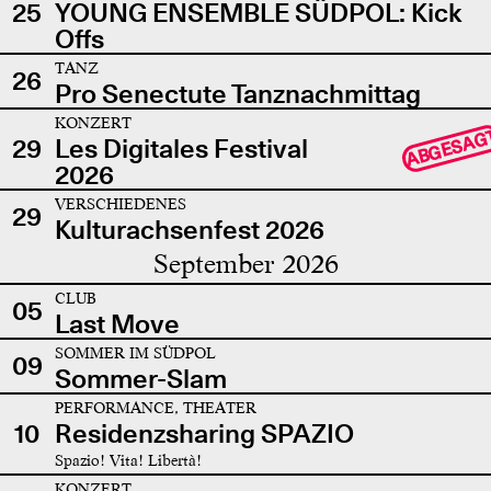
25
YOUNG ENSEMBLE SÜDPOL: Kick
Offs
TANZ
26
Pro Senectute Tanznachmittag
KONZERT
ABGESAG
29
Les Digitales Festival
2026
VERSCHIEDENES
29
Kulturachsenfest 2026
September 2026
CLUB
05
Last Move
SOMMER IM SÜDPOL
09
Sommer-Slam
PERFORMANCE, THEATER
10
Residenzsharing SPAZIO
Spazio! Vita! Libertà!
KONZERT