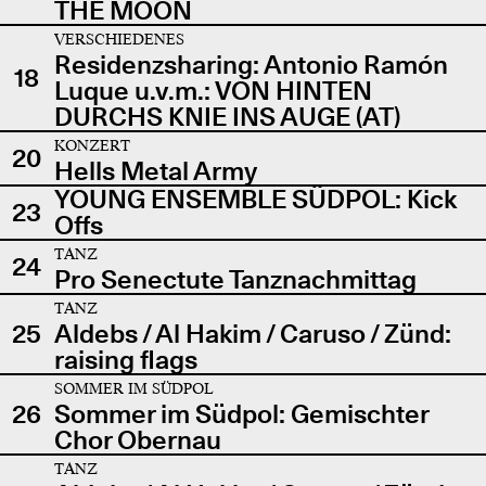
THE MOON
VERSCHIEDENES
Residenzsharing: Antonio Ramón
18
Luque u.v.m.: VON HINTEN
DURCHS KNIE INS AUGE (AT)
KONZERT
20
Hells Metal Army
YOUNG ENSEMBLE SÜDPOL: Kick
23
Offs
TANZ
24
Pro Senectute Tanznachmittag
TANZ
25
Aldebs / Al Hakim / Caruso / Zünd:
raising flags
SOMMER IM SÜDPOL
26
Sommer im Südpol: Gemischter
Chor Obernau
TANZ