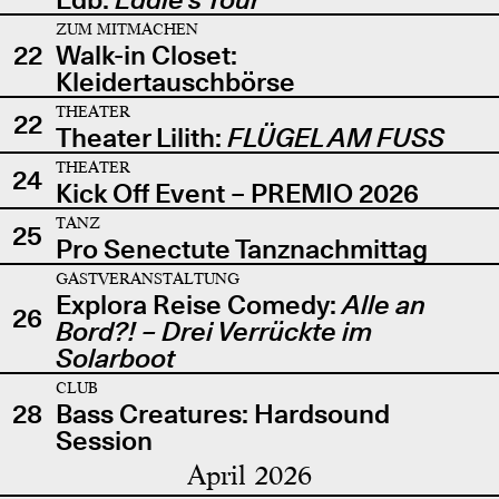
ZUM MITMACHEN
22
Walk-in Closet:
Kleidertauschbörse
THEATER
22
Theater Lilith:
FLÜGEL AM FUSS
THEATER
24
Kick Off Event – PREMIO 2026
TANZ
25
Pro Senectute Tanznachmittag
GASTVERANSTALTUNG
Explora Reise Comedy:
Alle an
26
Bord?! – Drei Verrückte im
Solarboot
CLUB
28
Bass Creatures: Hardsound
Session
April 2026