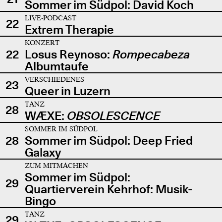
Sommer im Südpol: David Koch
LIVE-PODCAST
22
Extrem Therapie
KONZERT
22
Losus Reynoso:
Rompecabeza
Albumtaufe
VERSCHIEDENES
23
Queer in Luzern
TANZ
28
WÆXE:
OBSOLESCENCE
SOMMER IM SÜDPOL
28
Sommer im Südpol: Deep Fried
Galaxy
ZUM MITMACHEN
Sommer im Südpol:
29
Quartierverein Kehrhof: Musik-
Bingo
TANZ
29