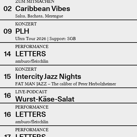
ZUM MITMACHEN
02
Caribbean Vibes
Salsa, Bachata, Merengue
KONZERT
09
PLH
Ultra Tour 2026 | Support: SGB
PERFORMANCE
14
LETTERS
amburo/fleischlin
KONZERT
15
Intercity Jazz Nights
FAT MAN JAZZ – The caliber of Peter Herbolzheimer
LIVE-PODCAST
16
Wurst-Käse-Salat
PERFORMANCE
16
LETTERS
amburo/fleischlin
PERFORMANCE
17
LETTERS