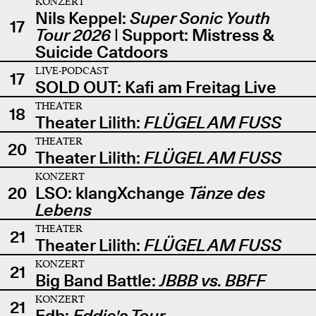
KONZERT
Nils Keppel:
Super Sonic Youth
17
Tour 2026
| Support: Mistress &
Suicide Catdoors
LIVE-PODCAST
17
SOLD OUT: Kafi am Freitag Live
THEATER
18
Theater Lilith:
FLÜGEL AM FUSS
THEATER
20
Theater Lilith:
FLÜGEL AM FUSS
KONZERT
20
LSO: klangXchange
Tänze des
Lebens
THEATER
21
Theater Lilith:
FLÜGEL AM FUSS
KONZERT
21
Big Band Battle:
JBBB vs. BBFF
KONZERT
21
Edb:
Eddie's Tour