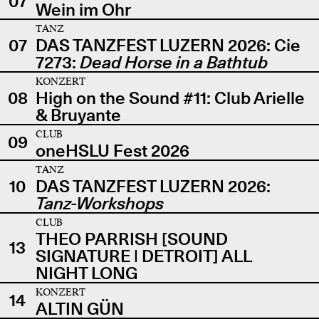
07
Wein im Ohr
TANZ
07
DAS TANZFEST LUZERN 2026: Cie
7273:
Dead Horse in a Bathtub
KONZERT
08
High on the Sound #11: Club Arielle
& Bruyante
CLUB
09
oneHSLU Fest 2026
TANZ
10
DAS TANZFEST LUZERN 2026:
Tanz-Workshops
CLUB
THEO PARRISH [SOUND
13
SIGNATURE | DETROIT] ALL
NIGHT LONG
KONZERT
14
ALTIN GÜN