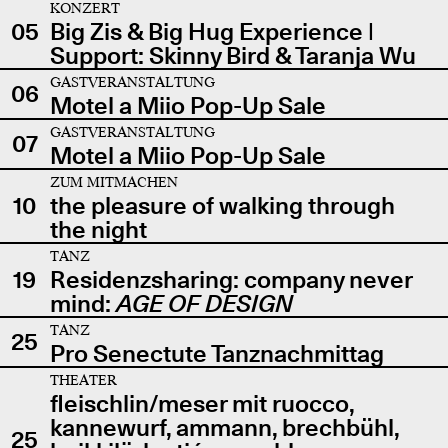
KONZERT
05
Big Zis & Big Hug Experience |
Support: Skinny Bird & Taranja Wu
GASTVERANSTALTUNG
06
Motel a Miio Pop-Up Sale
GASTVERANSTALTUNG
07
Motel a Miio Pop-Up Sale
ZUM MITMACHEN
10
the pleasure of walking through
the night
TANZ
19
Residenzsharing: company never
mind:
AGE OF DESIGN
TANZ
25
Pro Senectute Tanznachmittag
THEATER
fleischlin/meser mit ruocco,
kannewurf, ammann, brechbühl,
25