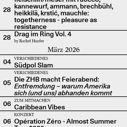
kannewurf, ammann, brechbühl,
28
heikkilä, krstić, mauchle:
togetherness - pleasure as
resistance
Drag im Ring Vol. 4
28
by Rachel Harder
März 2026
VERSCHIEDENES
04
Südpol Slam
VERSCHIEDENES
Die ZHB macht Feierabend:
05
Entfremdung – warum Amerika
sich (und uns) abhanden kommt
ZUM MITMACHEN
06
Caribbean Vibes
KONZERT
06
Opération Zéro - Almost Summer