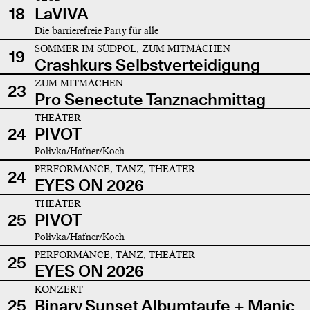
18
LaVIVA
Die barrierefreie Party für alle
SOMMER IM SÜDPOL, ZUM MITMACHEN
19
Crashkurs Selbstverteidigung
ZUM MITMACHEN
23
Pro Senectute Tanznachmittag
THEATER
24
PIVOT
Polivka/Hafner/Koch
PERFORMANCE, TANZ, THEATER
24
EYES ON 2026
THEATER
25
PIVOT
Polivka/Hafner/Koch
PERFORMANCE, TANZ, THEATER
25
EYES ON 2026
KONZERT
25
Binary Sunset Albumtaufe + Manic