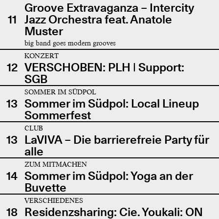
Groove Extravaganza – Intercity
11
Jazz Orchestra feat. Anatole
Muster
big band goes modern grooves
KONZERT
12
VERSCHOBEN: PLH | Support:
SGB
SOMMER IM SÜDPOL
13
Sommer im Südpol: Local Lineup
Sommerfest
CLUB
13
LaVIVA – Die barrierefreie Party für
alle
ZUM MITMACHEN
14
Sommer im Südpol: Yoga an der
Buvette
VERSCHIEDENES
18
Residenzsharing: Cie. Youkali: ON