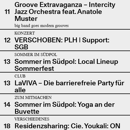
Groove Extravaganza – Intercity
11
Jazz Orchestra feat. Anatole
Muster
big band goes modern grooves
KONZERT
12
VERSCHOBEN: PLH | Support:
SGB
SOMMER IM SÜDPOL
13
Sommer im Südpol: Local Lineup
Sommerfest
CLUB
13
LaVIVA – Die barrierefreie Party für
alle
ZUM MITMACHEN
14
Sommer im Südpol: Yoga an der
Buvette
VERSCHIEDENES
18
Residenzsharing: Cie. Youkali: ON