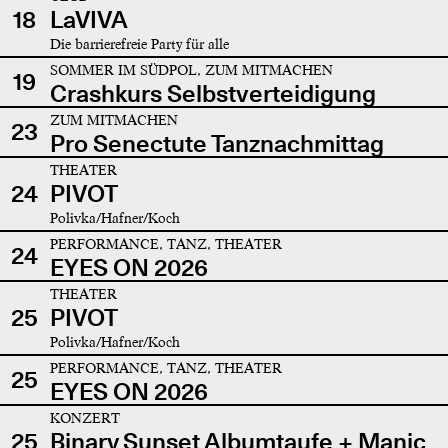
18
LaVIVA
Die barrierefreie Party für alle
SOMMER IM SÜDPOL, ZUM MITMACHEN
19
Crashkurs Selbstverteidigung
ZUM MITMACHEN
23
Pro Senectute Tanznachmittag
THEATER
24
PIVOT
Polivka/Hafner/Koch
PERFORMANCE, TANZ, THEATER
24
EYES ON 2026
THEATER
25
PIVOT
Polivka/Hafner/Koch
PERFORMANCE, TANZ, THEATER
25
EYES ON 2026
KONZERT
25
Binary Sunset Albumtaufe + Manic