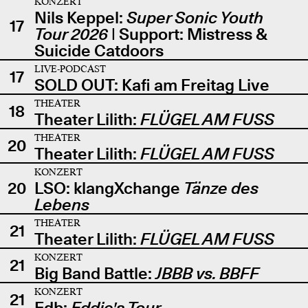
KONZERT
Nils Keppel:
Super Sonic Youth
17
Tour 2026
| Support: Mistress &
Suicide Catdoors
LIVE-PODCAST
17
SOLD OUT: Kafi am Freitag Live
THEATER
18
Theater Lilith:
FLÜGEL AM FUSS
THEATER
20
Theater Lilith:
FLÜGEL AM FUSS
KONZERT
20
LSO: klangXchange
Tänze des
Lebens
THEATER
21
Theater Lilith:
FLÜGEL AM FUSS
KONZERT
21
Big Band Battle:
JBBB vs. BBFF
KONZERT
21
Edb:
Eddie's Tour