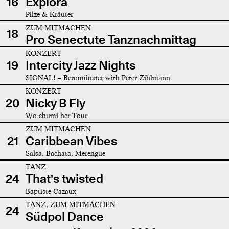
16
Explora
Pilze & Kräuter
ZUM MITMACHEN
18
Pro Senectute Tanznachmittag
KONZERT
19
Intercity Jazz Nights
SIGNAL! – Beromünster with Peter Zihlmann
KONZERT
20
Nicky B Fly
Wo chumi her Tour
ZUM MITMACHEN
21
Caribbean Vibes
Salsa, Bachata, Merengue
TANZ
24
That's twisted
Baptiste Cazaux
TANZ, ZUM MITMACHEN
24
Südpol Dance