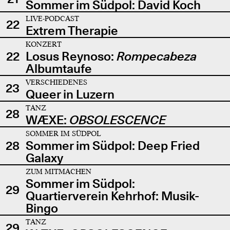
Sommer im Südpol: David Koch
LIVE-PODCAST
22
Extrem Therapie
KONZERT
22
Losus Reynoso:
Rompecabeza
Albumtaufe
VERSCHIEDENES
23
Queer in Luzern
TANZ
28
WÆXE:
OBSOLESCENCE
SOMMER IM SÜDPOL
28
Sommer im Südpol: Deep Fried
Galaxy
ZUM MITMACHEN
Sommer im Südpol:
29
Quartierverein Kehrhof: Musik-
Bingo
TANZ
29