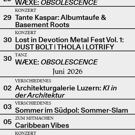
WÆXE:
OBSOLESCENCE
KONZERT
29
Tante Kaspar: Albumtaufe &
Basement Roots
KONZERT
30
Lost in Devotion Metal Fest Vol. 1:
DUST BOLT | THOLA | LOTRIFY
TANZ
30
WÆXE:
OBSOLESCENCE
Juni 2026
VERSCHIEDENES
02
Architekturgalerie Luzern:
KI in
der Architektur
VERSCHIEDENES
03
Sommer im Südpol: Sommer-Slam
ZUM MITMACHEN
05
Caribbean Vibes
KONZERT