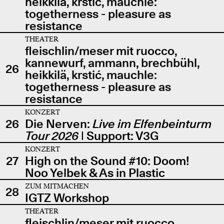
heikkilä, krstić, mauchle:
togetherness - pleasure as
resistance
THEATER
fleischlin/meser mit ruocco,
kannewurf, ammann, brechbühl,
26
heikkilä, krstić, mauchle:
togetherness - pleasure as
resistance
KONZERT
26
Die Nerven:
Live im Elfenbeinturm
Tour 2026
| Support: V3G
KONZERT
27
High on the Sound #10: Doom!
Noo Yelbek & As in Plastic
ZUM MITMACHEN
28
IGTZ Workshop
THEATER
fleischlin/meser mit ruocco,