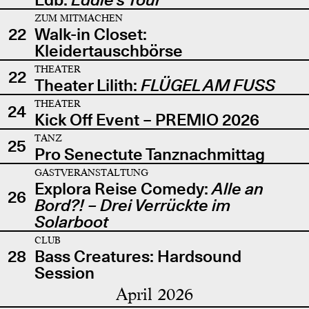
ZUM MITMACHEN
22
Walk-in Closet:
Kleidertauschbörse
THEATER
22
Theater Lilith:
FLÜGEL AM FUSS
THEATER
24
Kick Off Event – PREMIO 2026
TANZ
25
Pro Senectute Tanznachmittag
GASTVERANSTALTUNG
Explora Reise Comedy:
Alle an
26
Bord?! – Drei Verrückte im
Solarboot
CLUB
28
Bass Creatures: Hardsound
Session
April 2026