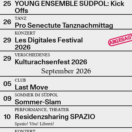
25
YOUNG ENSEMBLE SÜDPOL: Kick
Offs
TANZ
26
Pro Senectute Tanznachmittag
KONZERT
ABGESAG
29
Les Digitales Festival
2026
VERSCHIEDENES
29
Kulturachsenfest 2026
September 2026
CLUB
05
Last Move
SOMMER IM SÜDPOL
09
Sommer-Slam
PERFORMANCE, THEATER
10
Residenzsharing SPAZIO
Spazio! Vita! Libertà!
KONZERT