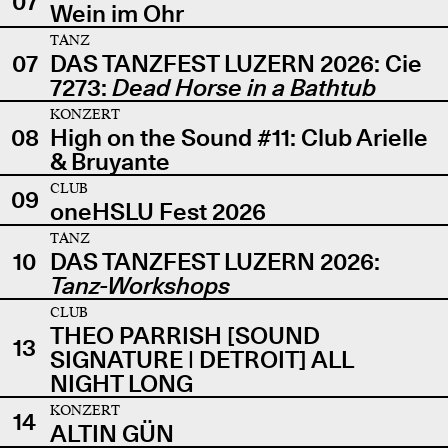
07
Wein im Ohr
TANZ
07
DAS TANZFEST LUZERN 2026: Cie
7273:
Dead Horse in a Bathtub
KONZERT
08
High on the Sound #11: Club Arielle
& Bruyante
CLUB
09
oneHSLU Fest 2026
TANZ
10
DAS TANZFEST LUZERN 2026:
Tanz-Workshops
CLUB
THEO PARRISH [SOUND
13
SIGNATURE | DETROIT] ALL
NIGHT LONG
KONZERT
14
ALTIN GÜN