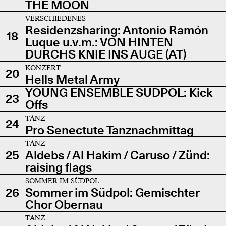
THE MOON
VERSCHIEDENES
Residenzsharing: Antonio Ramón
18
Luque u.v.m.: VON HINTEN
DURCHS KNIE INS AUGE (AT)
KONZERT
20
Hells Metal Army
YOUNG ENSEMBLE SÜDPOL: Kick
23
Offs
TANZ
24
Pro Senectute Tanznachmittag
TANZ
25
Aldebs / Al Hakim / Caruso / Zünd:
raising flags
SOMMER IM SÜDPOL
26
Sommer im Südpol: Gemischter
Chor Obernau
TANZ