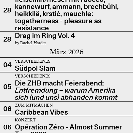
kannewurf, ammann, brechbühl,
28
heikkilä, krstić, mauchle:
togetherness - pleasure as
resistance
Drag im Ring Vol. 4
28
by Rachel Harder
März 2026
VERSCHIEDENES
04
Südpol Slam
VERSCHIEDENES
Die ZHB macht Feierabend:
05
Entfremdung – warum Amerika
sich (und uns) abhanden kommt
ZUM MITMACHEN
06
Caribbean Vibes
KONZERT
06
Opération Zéro - Almost Summer