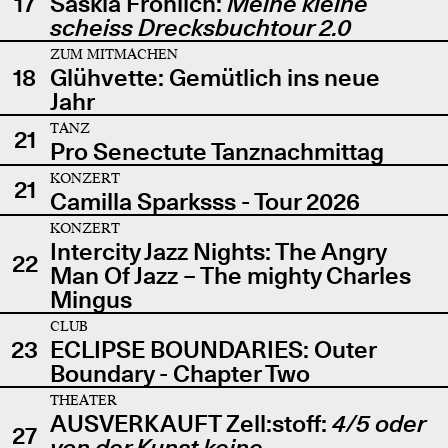
17
Saskia Fröhlich:
Meine kleine
scheiss Drecksbuchtour 2.0
ZUM MITMACHEN
18
Glühvette: Gemütlich ins neue
Jahr
TANZ
21
Pro Senectute Tanznachmittag
KONZERT
21
Camilla Sparksss - Tour 2026
KONZERT
Intercity Jazz Nights: The Angry
22
Man Of Jazz – The mighty Charles
Mingus
CLUB
23
ECLIPSE BOUNDARIES: Outer
Boundary - Chapter Two
THEATER
AUSVERKAUFT Zell:stoff:
4/5 oder
27
von der Kunst keine