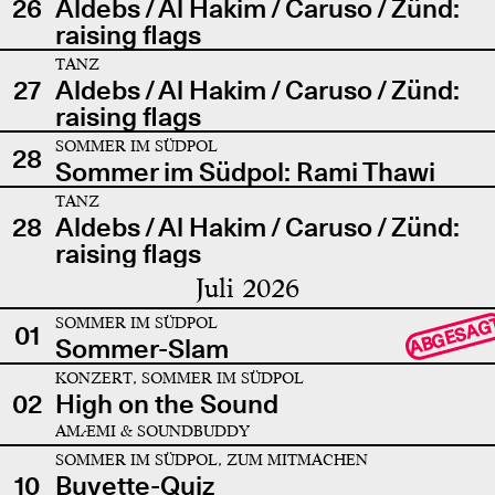
26
Aldebs / Al Hakim / Caruso / Zünd:
raising flags
TANZ
27
Aldebs / Al Hakim / Caruso / Zünd:
raising flags
SOMMER IM SÜDPOL
28
Sommer im Südpol: Rami Thawi
TANZ
28
Aldebs / Al Hakim / Caruso / Zünd:
raising flags
Juli 2026
SOMMER IM SÜDPOL
ABGESAG
01
Sommer-Slam
KONZERT, SOMMER IM SÜDPOL
02
High on the Sound
AMÆMI & SOUNDBUDDY
SOMMER IM SÜDPOL, ZUM MITMACHEN
10
Buvette-Quiz