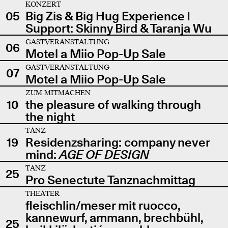
KONZERT
05
Big Zis & Big Hug Experience |
Support: Skinny Bird & Taranja Wu
GASTVERANSTALTUNG
06
Motel a Miio Pop-Up Sale
GASTVERANSTALTUNG
07
Motel a Miio Pop-Up Sale
ZUM MITMACHEN
10
the pleasure of walking through
the night
TANZ
19
Residenzsharing: company never
mind:
AGE OF DESIGN
TANZ
25
Pro Senectute Tanznachmittag
THEATER
fleischlin/meser mit ruocco,
kannewurf, ammann, brechbühl,
25