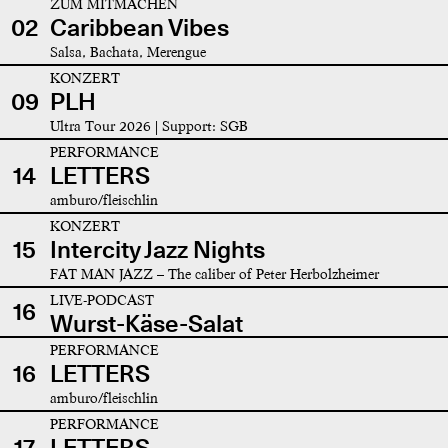
ZUM MITMACHEN
02
Caribbean Vibes
Salsa, Bachata, Merengue
KONZERT
09
PLH
Ultra Tour 2026 | Support: SGB
PERFORMANCE
14
LETTERS
amburo/fleischlin
KONZERT
15
Intercity Jazz Nights
FAT MAN JAZZ – The caliber of Peter Herbolzheimer
LIVE-PODCAST
16
Wurst-Käse-Salat
PERFORMANCE
16
LETTERS
amburo/fleischlin
PERFORMANCE
17
LETTERS