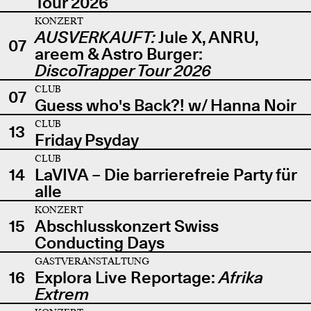
Tour 2026
KONZERT
AUSVERKAUFT:
Jule X, ANRU,
07
areem & Astro Burger:
DiscoTrapper Tour 2026
CLUB
07
Guess who's Back?! w/ Hanna Noir
CLUB
13
Friday Psyday
CLUB
14
LaVIVA – Die barrierefreie Party für
alle
KONZERT
15
Abschlusskonzert Swiss
Conducting Days
GASTVERANSTALTUNG
16
Explora Live Reportage:
Afrika
Extrem