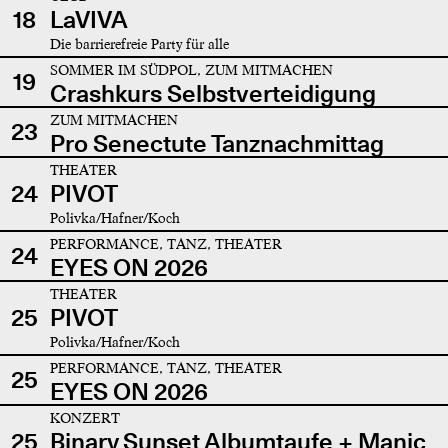
18
LaVIVA
Die barrierefreie Party für alle
SOMMER IM SÜDPOL, ZUM MITMACHEN
19
Crashkurs Selbstverteidigung
ZUM MITMACHEN
23
Pro Senectute Tanznachmittag
THEATER
24
PIVOT
Polivka/Hafner/Koch
PERFORMANCE, TANZ, THEATER
24
EYES ON 2026
THEATER
25
PIVOT
Polivka/Hafner/Koch
PERFORMANCE, TANZ, THEATER
25
EYES ON 2026
KONZERT
25
Binary Sunset Albumtaufe + Manic