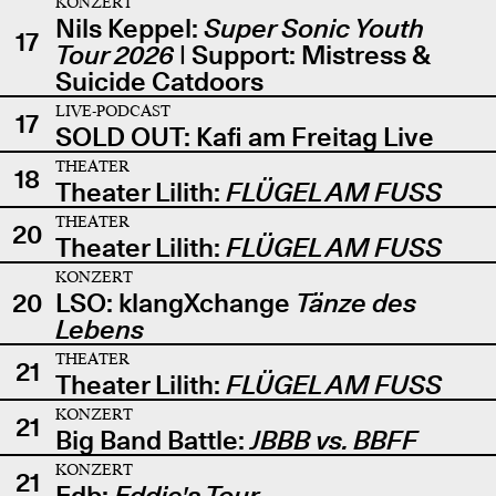
KONZERT
Nils Keppel:
Super Sonic Youth
17
Tour 2026
| Support: Mistress &
Suicide Catdoors
LIVE-PODCAST
17
SOLD OUT: Kafi am Freitag Live
THEATER
18
Theater Lilith:
FLÜGEL AM FUSS
THEATER
20
Theater Lilith:
FLÜGEL AM FUSS
KONZERT
20
LSO: klangXchange
Tänze des
Lebens
THEATER
21
Theater Lilith:
FLÜGEL AM FUSS
KONZERT
21
Big Band Battle:
JBBB vs. BBFF
KONZERT
21
Edb:
Eddie's Tour