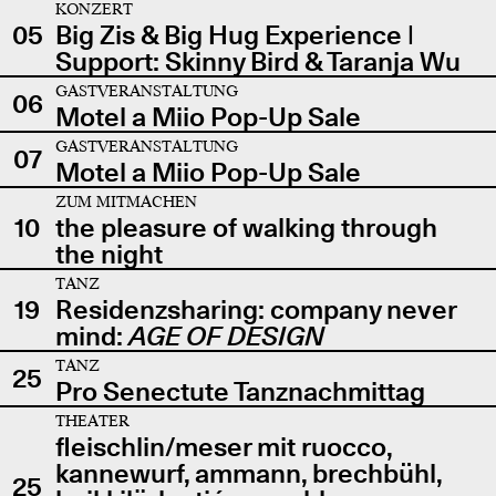
KONZERT
05
Big Zis & Big Hug Experience |
Support: Skinny Bird & Taranja Wu
GASTVERANSTALTUNG
06
Motel a Miio Pop-Up Sale
GASTVERANSTALTUNG
07
Motel a Miio Pop-Up Sale
ZUM MITMACHEN
10
the pleasure of walking through
the night
TANZ
19
Residenzsharing: company never
mind:
AGE OF DESIGN
TANZ
25
Pro Senectute Tanznachmittag
THEATER
fleischlin/meser mit ruocco,
kannewurf, ammann, brechbühl,
25