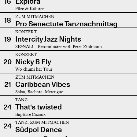
16
Explora
Pilze & Kräuter
ZUM MITMACHEN
18
Pro Senectute Tanznachmittag
KONZERT
19
Intercity Jazz Nights
SIGNAL! – Beromünster with Peter Zihlmann
KONZERT
20
Nicky B Fly
Wo chumi her Tour
ZUM MITMACHEN
21
Caribbean Vibes
Salsa, Bachata, Merengue
TANZ
24
That's twisted
Baptiste Cazaux
TANZ, ZUM MITMACHEN
24
Südpol Dance