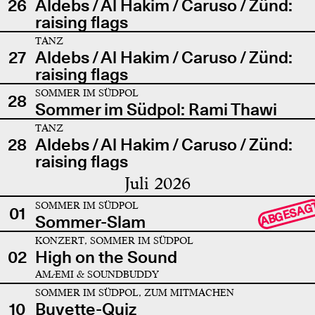
26
Aldebs / Al Hakim / Caruso / Zünd:
raising flags
TANZ
27
Aldebs / Al Hakim / Caruso / Zünd:
raising flags
SOMMER IM SÜDPOL
28
Sommer im Südpol: Rami Thawi
TANZ
28
Aldebs / Al Hakim / Caruso / Zünd:
raising flags
Juli 2026
SOMMER IM SÜDPOL
ABGESAG
01
Sommer-Slam
KONZERT, SOMMER IM SÜDPOL
02
High on the Sound
AMÆMI & SOUNDBUDDY
SOMMER IM SÜDPOL, ZUM MITMACHEN
10
Buvette-Quiz