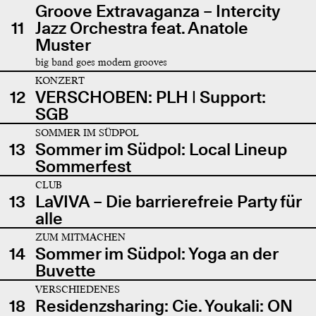
Groove Extravaganza – Intercity
11
Jazz Orchestra feat. Anatole
Muster
big band goes modern grooves
KONZERT
12
VERSCHOBEN: PLH | Support:
SGB
SOMMER IM SÜDPOL
13
Sommer im Südpol: Local Lineup
Sommerfest
CLUB
13
LaVIVA – Die barrierefreie Party für
alle
ZUM MITMACHEN
14
Sommer im Südpol: Yoga an der
Buvette
VERSCHIEDENES
18
Residenzsharing: Cie. Youkali: ON