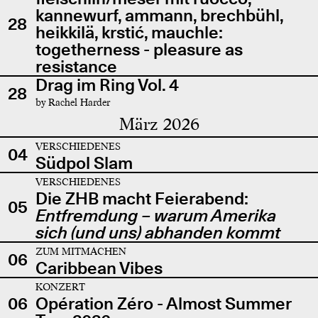
kannewurf, ammann, brechbühl,
28
heikkilä, krstić, mauchle:
togetherness - pleasure as
resistance
Drag im Ring Vol. 4
28
by Rachel Harder
März 2026
VERSCHIEDENES
04
Südpol Slam
VERSCHIEDENES
Die ZHB macht Feierabend:
05
Entfremdung – warum Amerika
sich (und uns) abhanden kommt
ZUM MITMACHEN
06
Caribbean Vibes
KONZERT
06
Opération Zéro - Almost Summer