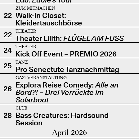
ZUM MITMACHEN
22
Walk-in Closet:
Kleidertauschbörse
THEATER
22
Theater Lilith:
FLÜGEL AM FUSS
THEATER
24
Kick Off Event – PREMIO 2026
TANZ
25
Pro Senectute Tanznachmittag
GASTVERANSTALTUNG
Explora Reise Comedy:
Alle an
26
Bord?! – Drei Verrückte im
Solarboot
CLUB
28
Bass Creatures: Hardsound
Session
April 2026