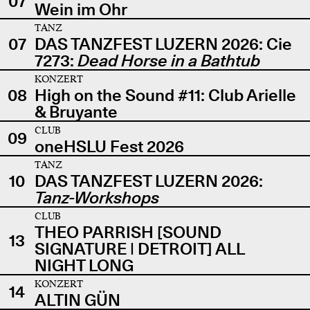
07
Wein im Ohr
TANZ
07
DAS TANZFEST LUZERN 2026: Cie
7273:
Dead Horse in a Bathtub
KONZERT
08
High on the Sound #11: Club Arielle
& Bruyante
CLUB
09
oneHSLU Fest 2026
TANZ
10
DAS TANZFEST LUZERN 2026:
Tanz-Workshops
CLUB
THEO PARRISH [SOUND
13
SIGNATURE | DETROIT] ALL
NIGHT LONG
KONZERT
14
ALTIN GÜN