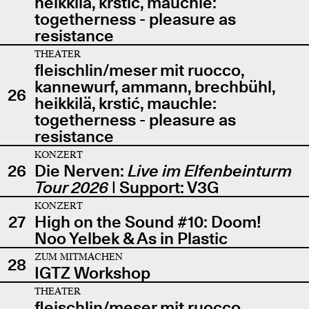
heikkilä, krstić, mauchle:
togetherness - pleasure as
resistance
THEATER
fleischlin/meser mit ruocco,
kannewurf, ammann, brechbühl,
26
heikkilä, krstić, mauchle:
togetherness - pleasure as
resistance
KONZERT
26
Die Nerven:
Live im Elfenbeinturm
Tour 2026
| Support: V3G
KONZERT
27
High on the Sound #10: Doom!
Noo Yelbek & As in Plastic
ZUM MITMACHEN
28
IGTZ Workshop
THEATER
fleischlin/meser mit ruocco,