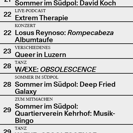
Sommer im Südpol: David Koch
LIVE-PODCAST
22
Extrem Therapie
KONZERT
22
Losus Reynoso:
Rompecabeza
Albumtaufe
VERSCHIEDENES
23
Queer in Luzern
TANZ
28
WÆXE:
OBSOLESCENCE
SOMMER IM SÜDPOL
28
Sommer im Südpol: Deep Fried
Galaxy
ZUM MITMACHEN
Sommer im Südpol:
29
Quartierverein Kehrhof: Musik-
Bingo
TANZ
29