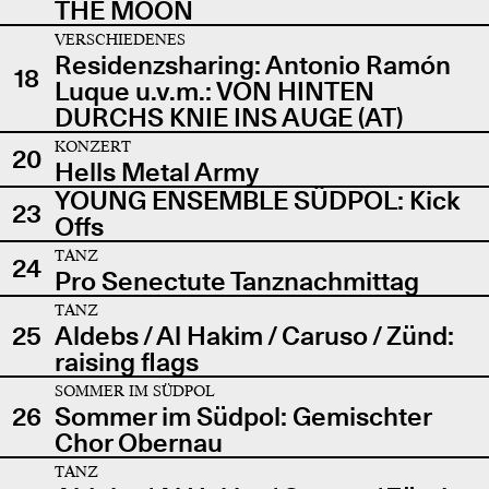
THE MOON
VERSCHIEDENES
Residenzsharing: Antonio Ramón
18
Luque u.v.m.: VON HINTEN
DURCHS KNIE INS AUGE (AT)
KONZERT
20
Hells Metal Army
YOUNG ENSEMBLE SÜDPOL: Kick
23
Offs
TANZ
24
Pro Senectute Tanznachmittag
TANZ
25
Aldebs / Al Hakim / Caruso / Zünd:
raising flags
SOMMER IM SÜDPOL
26
Sommer im Südpol: Gemischter
Chor Obernau
TANZ