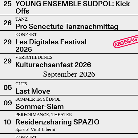
25
YOUNG ENSEMBLE SÜDPOL: Kick
Offs
TANZ
26
Pro Senectute Tanznachmittag
KONZERT
ABGESAG
29
Les Digitales Festival
2026
VERSCHIEDENES
29
Kulturachsenfest 2026
September 2026
CLUB
05
Last Move
SOMMER IM SÜDPOL
09
Sommer-Slam
PERFORMANCE, THEATER
10
Residenzsharing SPAZIO
Spazio! Vita! Libertà!
KONZERT