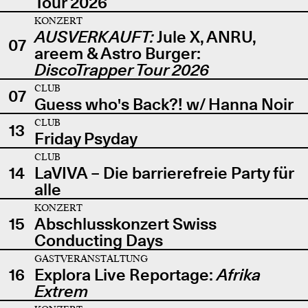
Tour 2026
KONZERT
AUSVERKAUFT:
Jule X, ANRU,
07
areem & Astro Burger:
DiscoTrapper Tour 2026
CLUB
07
Guess who's Back?! w/ Hanna Noir
CLUB
13
Friday Psyday
CLUB
14
LaVIVA – Die barrierefreie Party für
alle
KONZERT
15
Abschlusskonzert Swiss
Conducting Days
GASTVERANSTALTUNG
16
Explora Live Reportage:
Afrika
Extrem