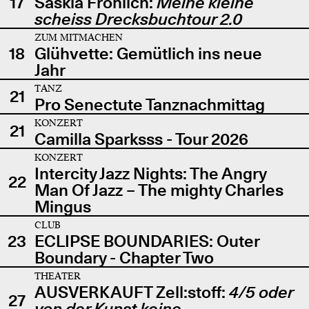
17
Saskia Fröhlich:
Meine kleine
scheiss Drecksbuchtour 2.0
ZUM MITMACHEN
18
Glühvette: Gemütlich ins neue
Jahr
TANZ
21
Pro Senectute Tanznachmittag
KONZERT
21
Camilla Sparksss - Tour 2026
KONZERT
Intercity Jazz Nights: The Angry
22
Man Of Jazz – The mighty Charles
Mingus
CLUB
23
ECLIPSE BOUNDARIES: Outer
Boundary - Chapter Two
THEATER
AUSVERKAUFT Zell:stoff:
4/5 oder
27
von der Kunst keine