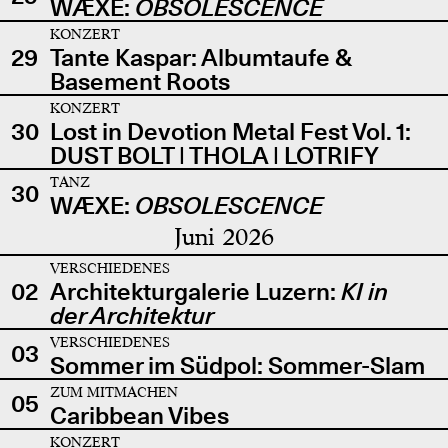
WÆXE:
OBSOLESCENCE
KONZERT
29
Tante Kaspar: Albumtaufe &
Basement Roots
KONZERT
30
Lost in Devotion Metal Fest Vol. 1:
DUST BOLT | THOLA | LOTRIFY
TANZ
30
WÆXE:
OBSOLESCENCE
Juni 2026
VERSCHIEDENES
02
Architekturgalerie Luzern:
KI in
der Architektur
VERSCHIEDENES
03
Sommer im Südpol: Sommer-Slam
ZUM MITMACHEN
05
Caribbean Vibes
KONZERT