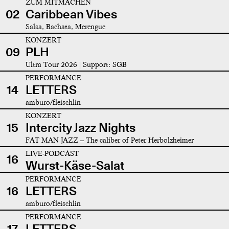
ZUM MITMACHEN
02
Caribbean Vibes
Salsa, Bachata, Merengue
KONZERT
09
PLH
Ultra Tour 2026 | Support: SGB
PERFORMANCE
14
LETTERS
amburo/fleischlin
KONZERT
15
Intercity Jazz Nights
FAT MAN JAZZ – The caliber of Peter Herbolzheimer
LIVE-PODCAST
16
Wurst-Käse-Salat
PERFORMANCE
16
LETTERS
amburo/fleischlin
PERFORMANCE
17
LETTERS