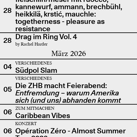
kannewurf, ammann, brechbühl,
28
heikkilä, krstić, mauchle:
togetherness - pleasure as
resistance
Drag im Ring Vol. 4
28
by Rachel Harder
März 2026
VERSCHIEDENES
04
Südpol Slam
VERSCHIEDENES
Die ZHB macht Feierabend:
05
Entfremdung – warum Amerika
sich (und uns) abhanden kommt
ZUM MITMACHEN
06
Caribbean Vibes
KONZERT
06
Opération Zéro - Almost Summer