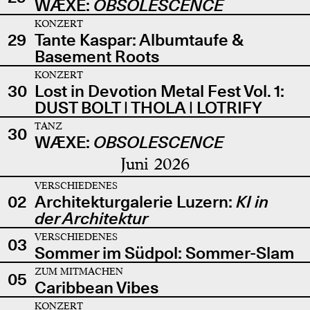
WÆXE:
OBSOLESCENCE
KONZERT
29
Tante Kaspar: Albumtaufe &
Basement Roots
KONZERT
30
Lost in Devotion Metal Fest Vol. 1:
DUST BOLT | THOLA | LOTRIFY
TANZ
30
WÆXE:
OBSOLESCENCE
Juni 2026
VERSCHIEDENES
02
Architekturgalerie Luzern:
KI in
der Architektur
VERSCHIEDENES
03
Sommer im Südpol: Sommer-Slam
ZUM MITMACHEN
05
Caribbean Vibes
KONZERT