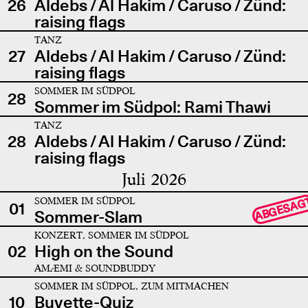
26
Aldebs / Al Hakim / Caruso / Zünd:
raising flags
TANZ
27
Aldebs / Al Hakim / Caruso / Zünd:
raising flags
SOMMER IM SÜDPOL
28
Sommer im Südpol: Rami Thawi
TANZ
28
Aldebs / Al Hakim / Caruso / Zünd:
raising flags
Juli 2026
SOMMER IM SÜDPOL
ABGESAG
01
Sommer-Slam
KONZERT, SOMMER IM SÜDPOL
02
High on the Sound
AMÆMI & SOUNDBUDDY
SOMMER IM SÜDPOL, ZUM MITMACHEN
10
Buvette-Quiz