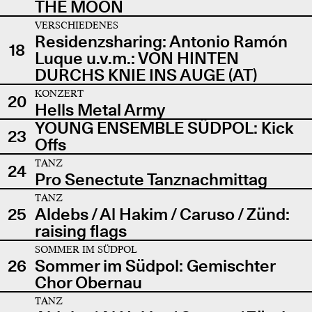
THE MOON
VERSCHIEDENES
Residenzsharing: Antonio Ramón
18
Luque u.v.m.: VON HINTEN
DURCHS KNIE INS AUGE (AT)
KONZERT
20
Hells Metal Army
YOUNG ENSEMBLE SÜDPOL: Kick
23
Offs
TANZ
24
Pro Senectute Tanznachmittag
TANZ
25
Aldebs / Al Hakim / Caruso / Zünd:
raising flags
SOMMER IM SÜDPOL
26
Sommer im Südpol: Gemischter
Chor Obernau
TANZ