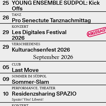
25
YOUNG ENSEMBLE SÜDPOL: Kick
Offs
TANZ
26
Pro Senectute Tanznachmittag
KONZERT
ABGESAG
29
Les Digitales Festival
2026
VERSCHIEDENES
29
Kulturachsenfest 2026
September 2026
CLUB
05
Last Move
SOMMER IM SÜDPOL
09
Sommer-Slam
PERFORMANCE, THEATER
10
Residenzsharing SPAZIO
Spazio! Vita! Libertà!
KONZERT