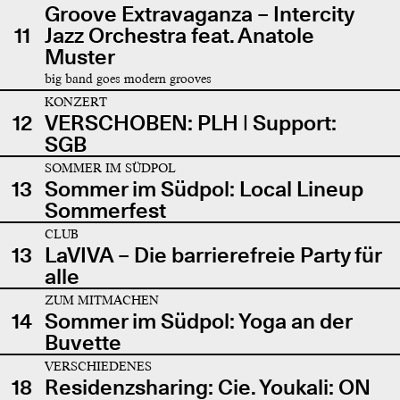
Groove Extravaganza – Intercity
11
Jazz Orchestra feat. Anatole
Muster
big band goes modern grooves
KONZERT
12
VERSCHOBEN: PLH | Support:
SGB
SOMMER IM SÜDPOL
13
Sommer im Südpol: Local Lineup
Sommerfest
CLUB
13
LaVIVA – Die barrierefreie Party für
alle
ZUM MITMACHEN
14
Sommer im Südpol: Yoga an der
Buvette
VERSCHIEDENES
18
Residenzsharing: Cie. Youkali: ON