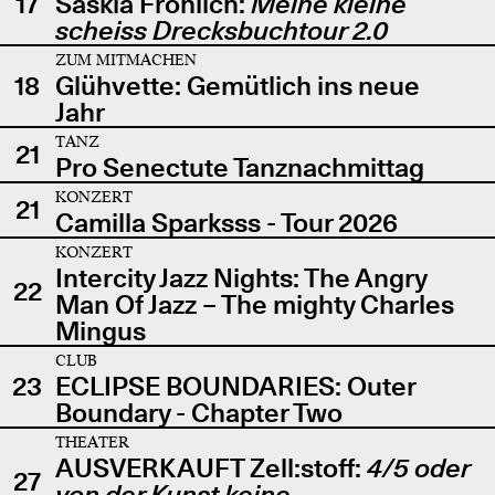
17
Saskia Fröhlich:
Meine kleine
scheiss Drecksbuchtour 2.0
ZUM MITMACHEN
18
Glühvette: Gemütlich ins neue
Jahr
TANZ
21
Pro Senectute Tanznachmittag
KONZERT
21
Camilla Sparksss - Tour 2026
KONZERT
Intercity Jazz Nights: The Angry
22
Man Of Jazz – The mighty Charles
Mingus
CLUB
23
ECLIPSE BOUNDARIES: Outer
Boundary - Chapter Two
THEATER
AUSVERKAUFT Zell:stoff:
4/5 oder
27
von der Kunst keine