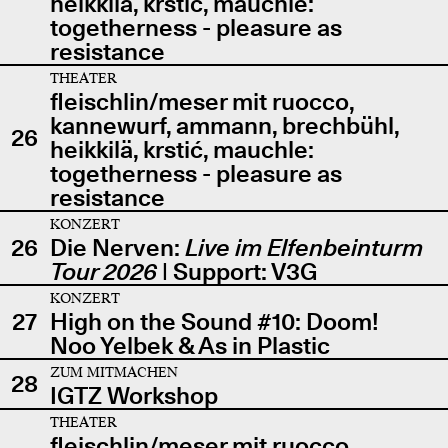
heikkilä, krstić, mauchle:
togetherness - pleasure as
resistance
THEATER
fleischlin/meser mit ruocco,
kannewurf, ammann, brechbühl,
26
heikkilä, krstić, mauchle:
togetherness - pleasure as
resistance
KONZERT
26
Die Nerven:
Live im Elfenbeinturm
Tour 2026
| Support: V3G
KONZERT
27
High on the Sound #10: Doom!
Noo Yelbek & As in Plastic
ZUM MITMACHEN
28
IGTZ Workshop
THEATER
fleischlin/meser mit ruocco,