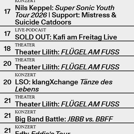
KONZERT
Nils Keppel:
Super Sonic Youth
17
Tour 2026
| Support: Mistress &
Suicide Catdoors
LIVE-PODCAST
17
SOLD OUT: Kafi am Freitag Live
THEATER
18
Theater Lilith:
FLÜGEL AM FUSS
THEATER
20
Theater Lilith:
FLÜGEL AM FUSS
KONZERT
20
LSO: klangXchange
Tänze des
Lebens
THEATER
21
Theater Lilith:
FLÜGEL AM FUSS
KONZERT
21
Big Band Battle:
JBBB vs. BBFF
KONZERT
21
Edb:
Eddie's Tour