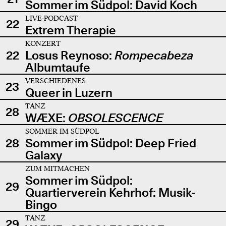
Sommer im Südpol: David Koch
LIVE-PODCAST
22
Extrem Therapie
KONZERT
22
Losus Reynoso:
Rompecabeza
Albumtaufe
VERSCHIEDENES
23
Queer in Luzern
TANZ
28
WÆXE:
OBSOLESCENCE
SOMMER IM SÜDPOL
28
Sommer im Südpol: Deep Fried
Galaxy
ZUM MITMACHEN
Sommer im Südpol:
29
Quartierverein Kehrhof: Musik-
Bingo
TANZ
29