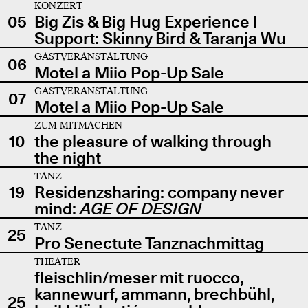
KONZERT
05
Big Zis & Big Hug Experience |
Support: Skinny Bird & Taranja Wu
GASTVERANSTALTUNG
06
Motel a Miio Pop-Up Sale
GASTVERANSTALTUNG
07
Motel a Miio Pop-Up Sale
ZUM MITMACHEN
10
the pleasure of walking through
the night
TANZ
19
Residenzsharing: company never
mind:
AGE OF DESIGN
TANZ
25
Pro Senectute Tanznachmittag
THEATER
fleischlin/meser mit ruocco,
kannewurf, ammann, brechbühl,
25