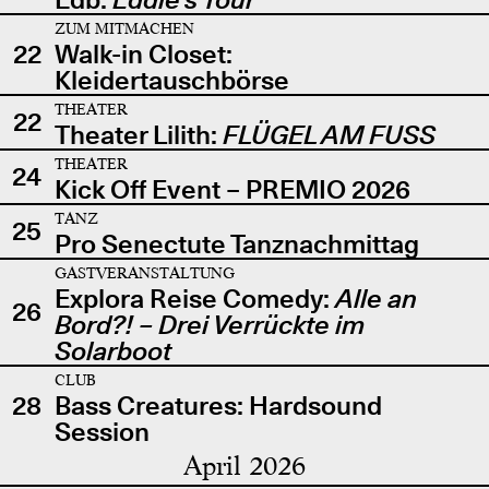
ZUM MITMACHEN
22
Walk-in Closet:
Kleidertauschbörse
THEATER
22
Theater Lilith:
FLÜGEL AM FUSS
THEATER
24
Kick Off Event – PREMIO 2026
TANZ
25
Pro Senectute Tanznachmittag
GASTVERANSTALTUNG
Explora Reise Comedy:
Alle an
26
Bord?! – Drei Verrückte im
Solarboot
CLUB
28
Bass Creatures: Hardsound
Session
April 2026