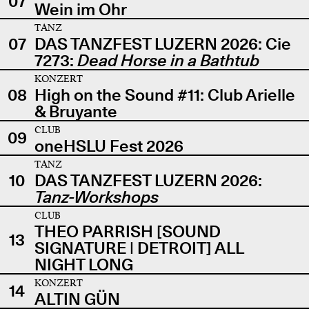
07
Wein im Ohr
TANZ
07
DAS TANZFEST LUZERN 2026: Cie
7273:
Dead Horse in a Bathtub
KONZERT
08
High on the Sound #11: Club Arielle
& Bruyante
CLUB
09
oneHSLU Fest 2026
TANZ
10
DAS TANZFEST LUZERN 2026:
Tanz-Workshops
CLUB
THEO PARRISH [SOUND
13
SIGNATURE | DETROIT] ALL
NIGHT LONG
KONZERT
14
ALTIN GÜN