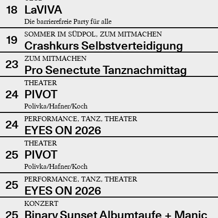
18
LaVIVA
Die barrierefreie Party für alle
SOMMER IM SÜDPOL, ZUM MITMACHEN
19
Crashkurs Selbstverteidigung
ZUM MITMACHEN
23
Pro Senectute Tanznachmittag
THEATER
24
PIVOT
Polivka/Hafner/Koch
PERFORMANCE, TANZ, THEATER
24
EYES ON 2026
THEATER
25
PIVOT
Polivka/Hafner/Koch
PERFORMANCE, TANZ, THEATER
25
EYES ON 2026
KONZERT
25
Binary Sunset Albumtaufe + Manic