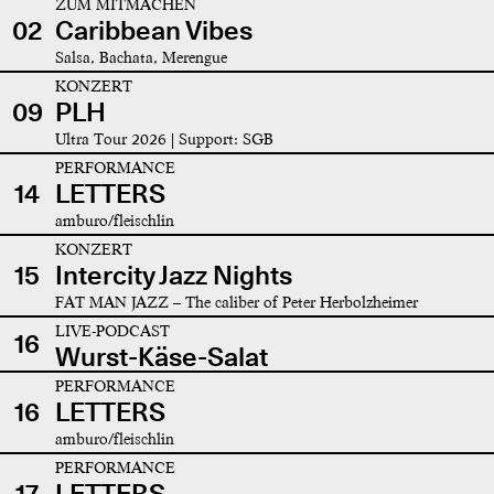
ZUM MITMACHEN
02
Caribbean Vibes
Salsa, Bachata, Merengue
KONZERT
09
PLH
Ultra Tour 2026 | Support: SGB
PERFORMANCE
14
LETTERS
amburo/fleischlin
KONZERT
15
Intercity Jazz Nights
FAT MAN JAZZ – The caliber of Peter Herbolzheimer
LIVE-PODCAST
16
Wurst-Käse-Salat
PERFORMANCE
16
LETTERS
amburo/fleischlin
PERFORMANCE
17
LETTERS