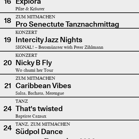
16
Explora
Pilze & Kräuter
ZUM MITMACHEN
18
Pro Senectute Tanznachmittag
KONZERT
19
Intercity Jazz Nights
SIGNAL! – Beromünster with Peter Zihlmann
KONZERT
20
Nicky B Fly
Wo chumi her Tour
ZUM MITMACHEN
21
Caribbean Vibes
Salsa, Bachata, Merengue
TANZ
24
That's twisted
Baptiste Cazaux
TANZ, ZUM MITMACHEN
24
Südpol Dance