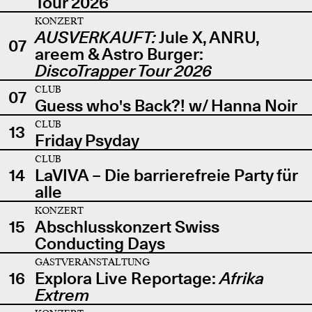
Tour 2026
KONZERT
AUSVERKAUFT:
Jule X, ANRU,
07
areem & Astro Burger:
DiscoTrapper Tour 2026
CLUB
07
Guess who's Back?! w/ Hanna Noir
CLUB
13
Friday Psyday
CLUB
14
LaVIVA – Die barrierefreie Party für
alle
KONZERT
15
Abschlusskonzert Swiss
Conducting Days
GASTVERANSTALTUNG
16
Explora Live Reportage:
Afrika
Extrem