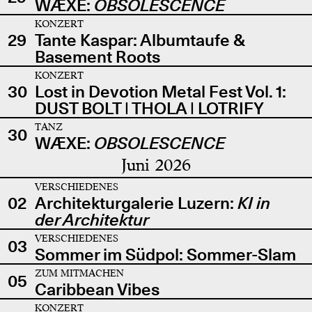
WÆXE:
OBSOLESCENCE
KONZERT
29
Tante Kaspar: Albumtaufe &
Basement Roots
KONZERT
30
Lost in Devotion Metal Fest Vol. 1:
DUST BOLT | THOLA | LOTRIFY
TANZ
30
WÆXE:
OBSOLESCENCE
Juni 2026
VERSCHIEDENES
02
Architekturgalerie Luzern:
KI in
der Architektur
VERSCHIEDENES
03
Sommer im Südpol: Sommer-Slam
ZUM MITMACHEN
05
Caribbean Vibes
KONZERT