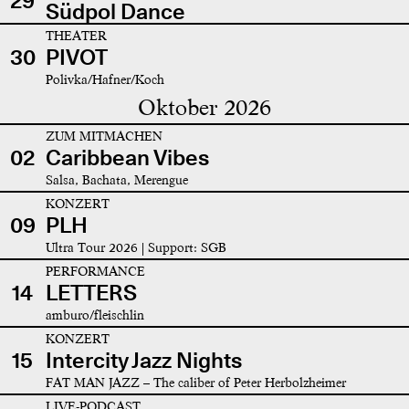
29
Südpol Dance
THEATER
30
PIVOT
Polivka/Hafner/Koch
Oktober 2026
ZUM MITMACHEN
02
Caribbean Vibes
Salsa, Bachata, Merengue
KONZERT
09
PLH
Ultra Tour 2026 | Support: SGB
PERFORMANCE
14
LETTERS
amburo/fleischlin
KONZERT
15
Intercity Jazz Nights
FAT MAN JAZZ – The caliber of Peter Herbolzheimer
LIVE-PODCAST