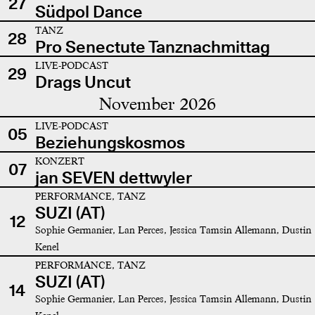
27
Südpol Dance
TANZ
28
Pro Senectute Tanznachmittag
LIVE-PODCAST
29
Drags Uncut
November 2026
LIVE-PODCAST
05
Beziehungskosmos
KONZERT
07
jan SEVEN dettwyler
PERFORMANCE, TANZ
SUZI (AT)
12
Sophie Germanier, Lan Perces, Jessica Tamsin Allemann, Dustin
Kenel
PERFORMANCE, TANZ
SUZI (AT)
14
Sophie Germanier, Lan Perces, Jessica Tamsin Allemann, Dustin