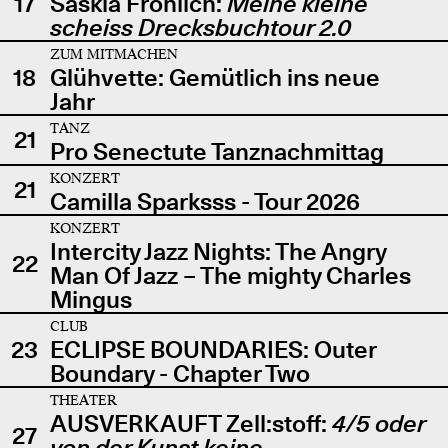
17
Saskia Fröhlich:
Meine kleine
scheiss Drecksbuchtour 2.0
ZUM MITMACHEN
18
Glühvette: Gemütlich ins neue
Jahr
TANZ
21
Pro Senectute Tanznachmittag
KONZERT
21
Camilla Sparksss - Tour 2026
KONZERT
Intercity Jazz Nights: The Angry
22
Man Of Jazz – The mighty Charles
Mingus
CLUB
23
ECLIPSE BOUNDARIES: Outer
Boundary - Chapter Two
THEATER
AUSVERKAUFT Zell:stoff:
4/5 oder
27
von der Kunst keine