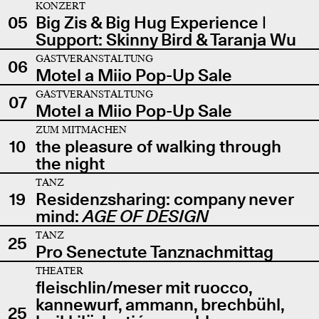
KONZERT
05
Big Zis & Big Hug Experience |
Support: Skinny Bird & Taranja Wu
GASTVERANSTALTUNG
06
Motel a Miio Pop-Up Sale
GASTVERANSTALTUNG
07
Motel a Miio Pop-Up Sale
ZUM MITMACHEN
10
the pleasure of walking through
the night
TANZ
19
Residenzsharing: company never
mind:
AGE OF DESIGN
TANZ
25
Pro Senectute Tanznachmittag
THEATER
fleischlin/meser mit ruocco,
kannewurf, ammann, brechbühl,
25