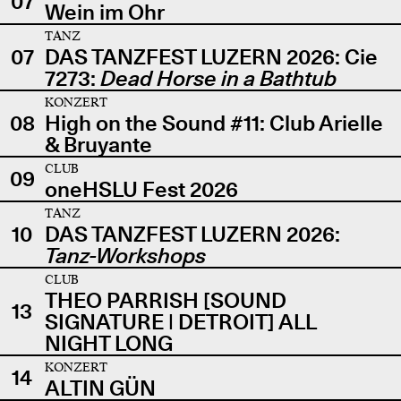
07
Wein im Ohr
TANZ
07
DAS TANZFEST LUZERN 2026: Cie
7273:
Dead Horse in a Bathtub
KONZERT
08
High on the Sound #11: Club Arielle
& Bruyante
CLUB
09
oneHSLU Fest 2026
TANZ
10
DAS TANZFEST LUZERN 2026:
Tanz-Workshops
CLUB
THEO PARRISH [SOUND
13
SIGNATURE | DETROIT] ALL
NIGHT LONG
KONZERT
14
ALTIN GÜN