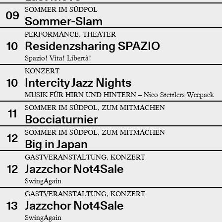
SOMMER IM SÜDPOL
09
Sommer-Slam
PERFORMANCE, THEATER
10
Residenzsharing SPAZIO
Spazio! Vita! Libertà!
KONZERT
10
Intercity Jazz Nights
MUSIK FÜR HIRN UND HINTERN – Nico Stettlers Weepack
SOMMER IM SÜDPOL, ZUM MITMACHEN
11
Bocciaturnier
SOMMER IM SÜDPOL, ZUM MITMACHEN
12
Big in Japan
GASTVERANSTALTUNG, KONZERT
12
Jazzchor Not4Sale
SwingAgain
GASTVERANSTALTUNG, KONZERT
13
Jazzchor Not4Sale
SwingAgain