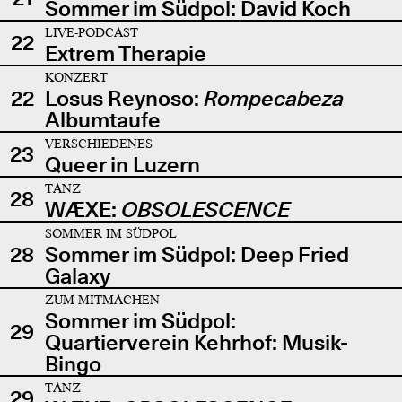
Sommer im Südpol: David Koch
LIVE-PODCAST
22
Extrem Therapie
KONZERT
22
Losus Reynoso:
Rompecabeza
Albumtaufe
VERSCHIEDENES
23
Queer in Luzern
TANZ
28
WÆXE:
OBSOLESCENCE
SOMMER IM SÜDPOL
28
Sommer im Südpol: Deep Fried
Galaxy
ZUM MITMACHEN
Sommer im Südpol:
29
Quartierverein Kehrhof: Musik-
Bingo
TANZ
29