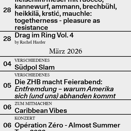
kannewurf, ammann, brechbühl,
28
heikkilä, krstić, mauchle:
togetherness - pleasure as
resistance
Drag im Ring Vol. 4
28
by Rachel Harder
März 2026
VERSCHIEDENES
04
Südpol Slam
VERSCHIEDENES
Die ZHB macht Feierabend:
05
Entfremdung – warum Amerika
sich (und uns) abhanden kommt
ZUM MITMACHEN
06
Caribbean Vibes
KONZERT
06
Opération Zéro - Almost Summer