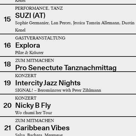
Kenel
PERFORMANCE, TANZ
SUZI (AT)
15
Sophie Germanier, Lan Perces, Jessica Tamsin Allemann, Dustin
Kenel
GASTVERANSTALTUNG
16
Explora
Pilze & Kräuter
ZUM MITMACHEN
18
Pro Senectute Tanznachmittag
KONZERT
19
Intercity Jazz Nights
SIGNAL! – Beromünster with Peter Zihlmann
KONZERT
20
Nicky B Fly
Wo chumi her Tour
ZUM MITMACHEN
21
Caribbean Vibes
Salsa, Bachata, Merengue