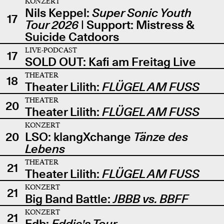
KONZERT
Nils Keppel:
Super Sonic Youth
17
Tour 2026
| Support: Mistress &
Suicide Catdoors
LIVE-PODCAST
17
SOLD OUT: Kafi am Freitag Live
THEATER
18
Theater Lilith:
FLÜGEL AM FUSS
THEATER
20
Theater Lilith:
FLÜGEL AM FUSS
KONZERT
20
LSO: klangXchange
Tänze des
Lebens
THEATER
21
Theater Lilith:
FLÜGEL AM FUSS
KONZERT
21
Big Band Battle:
JBBB vs. BBFF
KONZERT
21
Edb:
Eddie's Tour