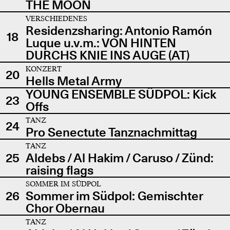
THE MOON
VERSCHIEDENES
Residenzsharing: Antonio Ramón
18
Luque u.v.m.: VON HINTEN
DURCHS KNIE INS AUGE (AT)
KONZERT
20
Hells Metal Army
YOUNG ENSEMBLE SÜDPOL: Kick
23
Offs
TANZ
24
Pro Senectute Tanznachmittag
TANZ
25
Aldebs / Al Hakim / Caruso / Zünd:
raising flags
SOMMER IM SÜDPOL
26
Sommer im Südpol: Gemischter
Chor Obernau
TANZ