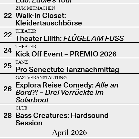
ZUM MITMACHEN
22
Walk-in Closet:
Kleidertauschbörse
THEATER
22
Theater Lilith:
FLÜGEL AM FUSS
THEATER
24
Kick Off Event – PREMIO 2026
TANZ
25
Pro Senectute Tanznachmittag
GASTVERANSTALTUNG
Explora Reise Comedy:
Alle an
26
Bord?! – Drei Verrückte im
Solarboot
CLUB
28
Bass Creatures: Hardsound
Session
April 2026