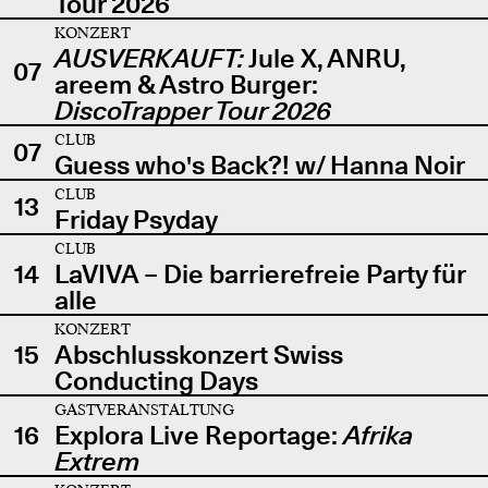
Tour 2026
KONZERT
AUSVERKAUFT:
Jule X, ANRU,
07
areem & Astro Burger:
DiscoTrapper Tour 2026
CLUB
07
Guess who's Back?! w/ Hanna Noir
CLUB
13
Friday Psyday
CLUB
14
LaVIVA – Die barrierefreie Party für
alle
KONZERT
15
Abschlusskonzert Swiss
Conducting Days
GASTVERANSTALTUNG
16
Explora Live Reportage:
Afrika
Extrem