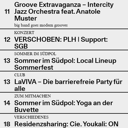
Groove Extravaganza – Intercity
11
Jazz Orchestra feat. Anatole
Muster
big band goes modern grooves
KONZERT
12
VERSCHOBEN: PLH | Support:
SGB
SOMMER IM SÜDPOL
13
Sommer im Südpol: Local Lineup
Sommerfest
CLUB
13
LaVIVA – Die barrierefreie Party für
alle
ZUM MITMACHEN
14
Sommer im Südpol: Yoga an der
Buvette
VERSCHIEDENES
18
Residenzsharing: Cie. Youkali: ON