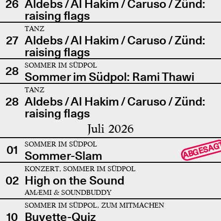
26
Aldebs / Al Hakim / Caruso / Zünd:
raising flags
TANZ
27
Aldebs / Al Hakim / Caruso / Zünd:
raising flags
SOMMER IM SÜDPOL
28
Sommer im Südpol: Rami Thawi
TANZ
28
Aldebs / Al Hakim / Caruso / Zünd:
raising flags
Juli 2026
SOMMER IM SÜDPOL
ABGESAG
01
Sommer-Slam
KONZERT, SOMMER IM SÜDPOL
02
High on the Sound
AMÆMI & SOUNDBUDDY
SOMMER IM SÜDPOL, ZUM MITMACHEN
10
Buvette-Quiz