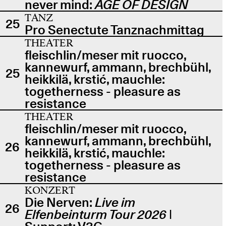
never mind:
AGE OF DESIGN
TANZ
25
Pro Senectute Tanznachmittag
THEATER
fleischlin/meser mit ruocco,
kannewurf, ammann, brechbühl,
25
heikkilä, krstić, mauchle:
togetherness - pleasure as
resistance
THEATER
fleischlin/meser mit ruocco,
kannewurf, ammann, brechbühl,
26
heikkilä, krstić, mauchle:
togetherness - pleasure as
resistance
KONZERT
Die Nerven:
Live im
26
Elfenbeinturm Tour 2026
|