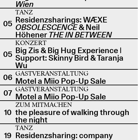
Wien
TANZ
Residenzsharings: WÆXE
05
OBSOLESCENCE
& Neil
Höhener
THE IN BETWEEN
KONZERT
Big Zis & Big Hug Experience |
05
Support: Skinny Bird & Taranja
Wu
GASTVERANSTALTUNG
06
Motel a Miio Pop-Up Sale
GASTVERANSTALTUNG
07
Motel a Miio Pop-Up Sale
ZUM MITMACHEN
10
the pleasure of walking through
the night
TANZ
19
Residenzsharing: company