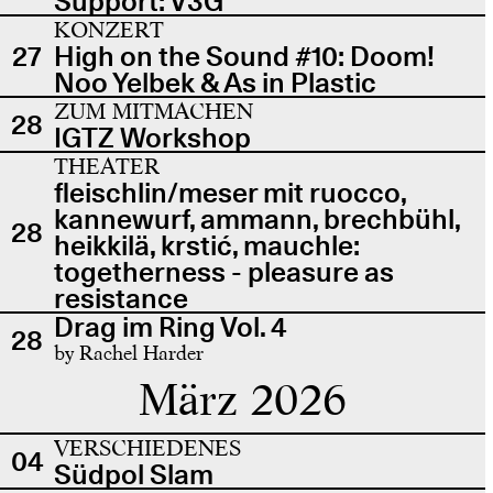
Support: V3G
KONZERT
27
High on the Sound #10: Doom!
Noo Yelbek & As in Plastic
ZUM MITMACHEN
28
IGTZ Workshop
THEATER
fleischlin/meser mit ruocco,
kannewurf, ammann, brechbühl,
28
heikkilä, krstić, mauchle:
togetherness - pleasure as
resistance
Drag im Ring Vol. 4
28
by Rachel Harder
März 2026
VERSCHIEDENES
04
Südpol Slam