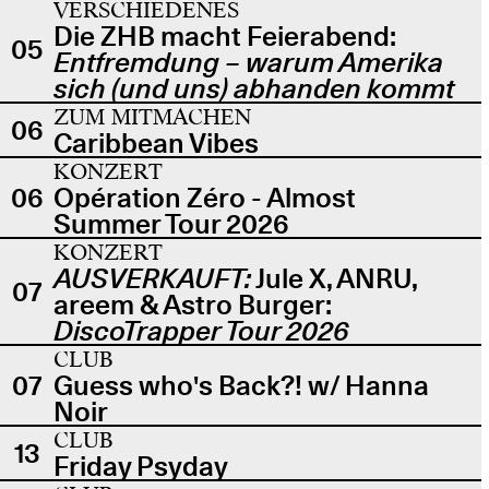
VERSCHIEDENES
Die ZHB macht Feierabend:
05
Entfremdung – warum Amerika
sich (und uns) abhanden kommt
ZUM MITMACHEN
06
Caribbean Vibes
KONZERT
06
Opération Zéro - Almost
Summer Tour 2026
KONZERT
AUSVERKAUFT:
Jule X, ANRU,
07
areem & Astro Burger:
DiscoTrapper Tour 2026
CLUB
07
Guess who's Back?! w/ Hanna
Noir
CLUB
13
Friday Psyday