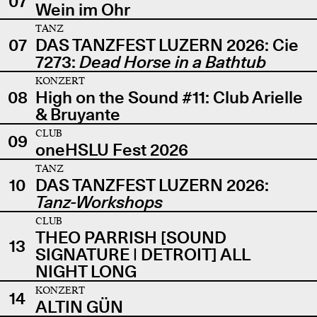
07
Wein im Ohr
TANZ
07
DAS TANZFEST LUZERN 2026: Cie
7273:
Dead Horse in a Bathtub
KONZERT
08
High on the Sound #11: Club Arielle
& Bruyante
CLUB
09
oneHSLU Fest 2026
TANZ
10
DAS TANZFEST LUZERN 2026:
Tanz-Workshops
CLUB
THEO PARRISH [SOUND
13
SIGNATURE | DETROIT] ALL
NIGHT LONG
KONZERT
14
ALTIN GÜN