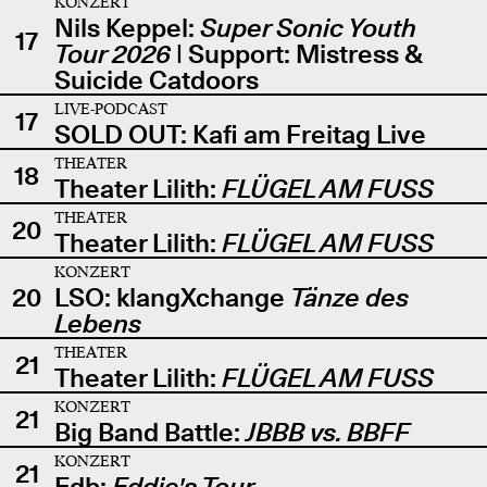
KONZERT
Nils Keppel:
Super Sonic Youth
17
Tour 2026
| Support: Mistress &
Suicide Catdoors
LIVE-PODCAST
17
SOLD OUT: Kafi am Freitag Live
THEATER
18
Theater Lilith:
FLÜGEL AM FUSS
THEATER
20
Theater Lilith:
FLÜGEL AM FUSS
KONZERT
20
LSO: klangXchange
Tänze des
Lebens
THEATER
21
Theater Lilith:
FLÜGEL AM FUSS
KONZERT
21
Big Band Battle:
JBBB vs. BBFF
KONZERT
21
Edb:
Eddie's Tour