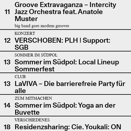
Groove Extravaganza – Intercity
11
Jazz Orchestra feat. Anatole
Muster
big band goes modern grooves
KONZERT
12
VERSCHOBEN: PLH | Support:
SGB
SOMMER IM SÜDPOL
13
Sommer im Südpol: Local Lineup
Sommerfest
CLUB
13
LaVIVA – Die barrierefreie Party für
alle
ZUM MITMACHEN
14
Sommer im Südpol: Yoga an der
Buvette
VERSCHIEDENES
18
Residenzsharing: Cie. Youkali: ON