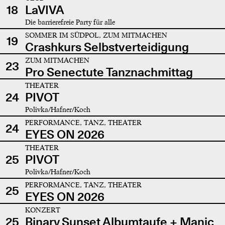
18
LaVIVA
Die barrierefreie Party für alle
SOMMER IM SÜDPOL, ZUM MITMACHEN
19
Crashkurs Selbstverteidigung
ZUM MITMACHEN
23
Pro Senectute Tanznachmittag
THEATER
24
PIVOT
Polivka/Hafner/Koch
PERFORMANCE, TANZ, THEATER
24
EYES ON 2026
THEATER
25
PIVOT
Polivka/Hafner/Koch
PERFORMANCE, TANZ, THEATER
25
EYES ON 2026
KONZERT
25
Binary Sunset Albumtaufe + Manic