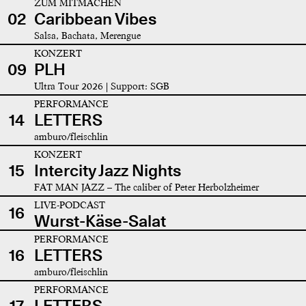
ZUM MITMACHEN
02
Caribbean Vibes
Salsa, Bachata, Merengue
KONZERT
09
PLH
Ultra Tour 2026 | Support: SGB
PERFORMANCE
14
LETTERS
amburo/fleischlin
KONZERT
15
Intercity Jazz Nights
FAT MAN JAZZ – The caliber of Peter Herbolzheimer
LIVE-PODCAST
16
Wurst-Käse-Salat
PERFORMANCE
16
LETTERS
amburo/fleischlin
PERFORMANCE
17
LETTERS