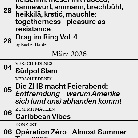
kannewurf, ammann, brechbühl,
28
heikkilä, krstić, mauchle:
togetherness - pleasure as
resistance
Drag im Ring Vol. 4
28
by Rachel Harder
März 2026
VERSCHIEDENES
04
Südpol Slam
VERSCHIEDENES
Die ZHB macht Feierabend:
05
Entfremdung – warum Amerika
sich (und uns) abhanden kommt
ZUM MITMACHEN
06
Caribbean Vibes
KONZERT
06
Opération Zéro - Almost Summer