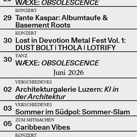
WÆXE:
OBSOLESCENCE
KONZERT
29
Tante Kaspar: Albumtaufe &
Basement Roots
KONZERT
30
Lost in Devotion Metal Fest Vol. 1:
DUST BOLT | THOLA | LOTRIFY
TANZ
30
WÆXE:
OBSOLESCENCE
Juni 2026
VERSCHIEDENES
02
Architekturgalerie Luzern:
KI in
der Architektur
VERSCHIEDENES
03
Sommer im Südpol: Sommer-Slam
ZUM MITMACHEN
05
Caribbean Vibes
KONZERT