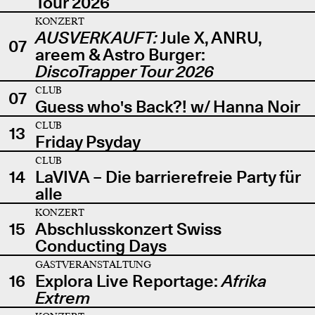
Tour 2026
KONZERT
AUSVERKAUFT:
Jule X, ANRU,
07
areem & Astro Burger:
DiscoTrapper Tour 2026
CLUB
07
Guess who's Back?! w/ Hanna Noir
CLUB
13
Friday Psyday
CLUB
14
LaVIVA – Die barrierefreie Party für
alle
KONZERT
15
Abschlusskonzert Swiss
Conducting Days
GASTVERANSTALTUNG
16
Explora Live Reportage:
Afrika
Extrem