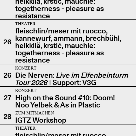
heikkilä, krstić, mauchle:
togetherness - pleasure as
resistance
THEATER
fleischlin/meser mit ruocco,
kannewurf, ammann, brechbühl,
26
heikkilä, krstić, mauchle:
togetherness - pleasure as
resistance
KONZERT
26
Die Nerven:
Live im Elfenbeinturm
Tour 2026
| Support: V3G
KONZERT
27
High on the Sound #10: Doom!
Noo Yelbek & As in Plastic
ZUM MITMACHEN
28
IGTZ Workshop
THEATER
fleischlin/meser mit ruocco,