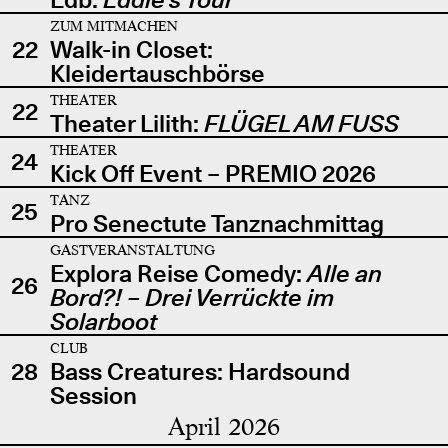
ZUM MITMACHEN
22
Walk-in Closet:
Kleidertauschbörse
THEATER
22
Theater Lilith:
FLÜGEL AM FUSS
THEATER
24
Kick Off Event – PREMIO 2026
TANZ
25
Pro Senectute Tanznachmittag
GASTVERANSTALTUNG
Explora Reise Comedy:
Alle an
26
Bord?! – Drei Verrückte im
Solarboot
CLUB
28
Bass Creatures: Hardsound
Session
April 2026