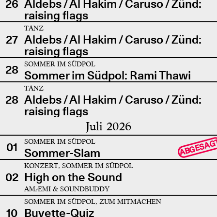
26
Aldebs / Al Hakim / Caruso / Zünd:
raising flags
TANZ
27
Aldebs / Al Hakim / Caruso / Zünd:
raising flags
SOMMER IM SÜDPOL
28
Sommer im Südpol: Rami Thawi
TANZ
28
Aldebs / Al Hakim / Caruso / Zünd:
raising flags
Juli 2026
SOMMER IM SÜDPOL
ABGESAG
01
Sommer-Slam
KONZERT, SOMMER IM SÜDPOL
02
High on the Sound
AMÆMI & SOUNDBUDDY
SOMMER IM SÜDPOL, ZUM MITMACHEN
10
Buvette-Quiz