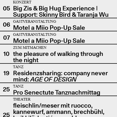
KONZERT
05
Big Zis & Big Hug Experience |
Support: Skinny Bird & Taranja Wu
GASTVERANSTALTUNG
06
Motel a Miio Pop-Up Sale
GASTVERANSTALTUNG
07
Motel a Miio Pop-Up Sale
ZUM MITMACHEN
10
the pleasure of walking through
the night
TANZ
19
Residenzsharing: company never
mind:
AGE OF DESIGN
TANZ
25
Pro Senectute Tanznachmittag
THEATER
fleischlin/meser mit ruocco,
kannewurf, ammann, brechbühl,
25