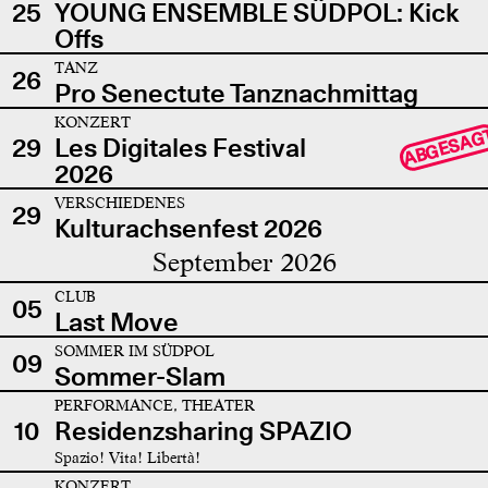
25
YOUNG ENSEMBLE SÜDPOL: Kick
Offs
TANZ
26
Pro Senectute Tanznachmittag
KONZERT
ABGESAG
29
Les Digitales Festival
2026
VERSCHIEDENES
29
Kulturachsenfest 2026
September 2026
CLUB
05
Last Move
SOMMER IM SÜDPOL
09
Sommer-Slam
PERFORMANCE, THEATER
10
Residenzsharing SPAZIO
Spazio! Vita! Libertà!
KONZERT