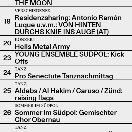
THE MOON
VERSCHIEDENES
Residenzsharing: Antonio Ramón
18
Luque u.v.m.: VON HINTEN
DURCHS KNIE INS AUGE (AT)
KONZERT
20
Hells Metal Army
YOUNG ENSEMBLE SÜDPOL: Kick
23
Offs
TANZ
24
Pro Senectute Tanznachmittag
TANZ
25
Aldebs / Al Hakim / Caruso / Zünd:
raising flags
SOMMER IM SÜDPOL
26
Sommer im Südpol: Gemischter
Chor Obernau
TANZ