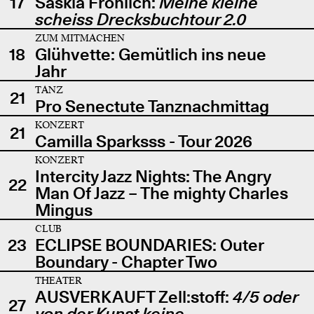
17
Saskia Fröhlich:
Meine kleine
scheiss Drecksbuchtour 2.0
ZUM MITMACHEN
18
Glühvette: Gemütlich ins neue
Jahr
TANZ
21
Pro Senectute Tanznachmittag
KONZERT
21
Camilla Sparksss - Tour 2026
KONZERT
Intercity Jazz Nights: The Angry
22
Man Of Jazz – The mighty Charles
Mingus
CLUB
23
ECLIPSE BOUNDARIES: Outer
Boundary - Chapter Two
THEATER
AUSVERKAUFT Zell:stoff:
4/5 oder
27
von der Kunst keine