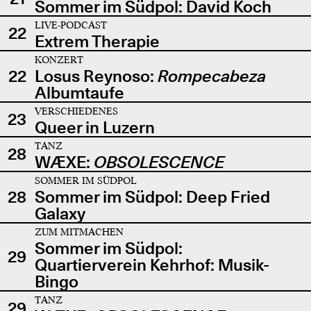
Sommer im Südpol: David Koch
LIVE-PODCAST
22
Extrem Therapie
KONZERT
22
Losus Reynoso:
Rompecabeza
Albumtaufe
VERSCHIEDENES
23
Queer in Luzern
TANZ
28
WÆXE:
OBSOLESCENCE
SOMMER IM SÜDPOL
28
Sommer im Südpol: Deep Fried
Galaxy
ZUM MITMACHEN
Sommer im Südpol:
29
Quartierverein Kehrhof: Musik-
Bingo
TANZ
29