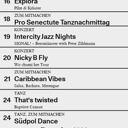
16
Explora
Pilze & Kräuter
ZUM MITMACHEN
18
Pro Senectute Tanznachmittag
KONZERT
19
Intercity Jazz Nights
SIGNAL! – Beromünster with Peter Zihlmann
KONZERT
20
Nicky B Fly
Wo chumi her Tour
ZUM MITMACHEN
21
Caribbean Vibes
Salsa, Bachata, Merengue
TANZ
24
That's twisted
Baptiste Cazaux
TANZ, ZUM MITMACHEN
24
Südpol Dance