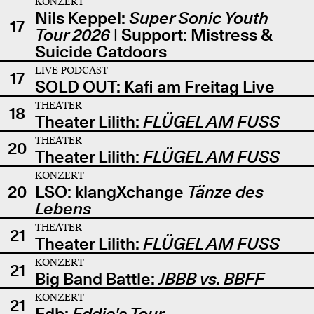
KONZERT
Nils Keppel:
Super Sonic Youth
17
Tour 2026
| Support: Mistress &
Suicide Catdoors
LIVE-PODCAST
17
SOLD OUT: Kafi am Freitag Live
THEATER
18
Theater Lilith:
FLÜGEL AM FUSS
THEATER
20
Theater Lilith:
FLÜGEL AM FUSS
KONZERT
20
LSO: klangXchange
Tänze des
Lebens
THEATER
21
Theater Lilith:
FLÜGEL AM FUSS
KONZERT
21
Big Band Battle:
JBBB vs. BBFF
KONZERT
21
Edb:
Eddie's Tour