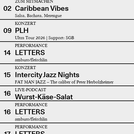
ZUM MITMACHEN
02
Caribbean Vibes
Salsa, Bachata, Merengue
KONZERT
09
PLH
Ultra Tour 2026 | Support: SGB
PERFORMANCE
14
LETTERS
amburo/fleischlin
KONZERT
15
Intercity Jazz Nights
FAT MAN JAZZ – The caliber of Peter Herbolzheimer
LIVE-PODCAST
16
Wurst-Käse-Salat
PERFORMANCE
16
LETTERS
amburo/fleischlin
PERFORMANCE
17
LETTERS