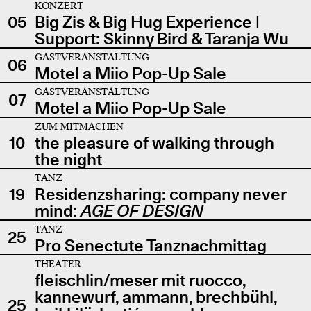
KONZERT
05
Big Zis & Big Hug Experience |
Support: Skinny Bird & Taranja Wu
GASTVERANSTALTUNG
06
Motel a Miio Pop-Up Sale
GASTVERANSTALTUNG
07
Motel a Miio Pop-Up Sale
ZUM MITMACHEN
10
the pleasure of walking through
the night
TANZ
19
Residenzsharing: company never
mind:
AGE OF DESIGN
TANZ
25
Pro Senectute Tanznachmittag
THEATER
fleischlin/meser mit ruocco,
kannewurf, ammann, brechbühl,
25