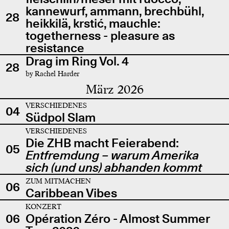
kannewurf, ammann, brechbühl,
28
heikkilä, krstić, mauchle:
togetherness - pleasure as
resistance
Drag im Ring Vol. 4
28
by Rachel Harder
März 2026
VERSCHIEDENES
04
Südpol Slam
VERSCHIEDENES
Die ZHB macht Feierabend:
05
Entfremdung – warum Amerika
sich (und uns) abhanden kommt
ZUM MITMACHEN
06
Caribbean Vibes
KONZERT
06
Opération Zéro - Almost Summer