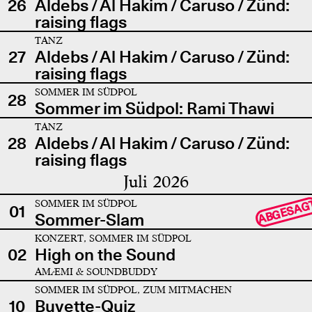
26
Aldebs / Al Hakim / Caruso / Zünd:
raising flags
TANZ
27
Aldebs / Al Hakim / Caruso / Zünd:
raising flags
SOMMER IM SÜDPOL
28
Sommer im Südpol: Rami Thawi
TANZ
28
Aldebs / Al Hakim / Caruso / Zünd:
raising flags
Juli 2026
SOMMER IM SÜDPOL
ABGESAG
01
Sommer-Slam
KONZERT, SOMMER IM SÜDPOL
02
High on the Sound
AMÆMI & SOUNDBUDDY
SOMMER IM SÜDPOL, ZUM MITMACHEN
10
Buvette-Quiz