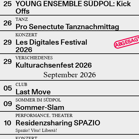
25
YOUNG ENSEMBLE SÜDPOL: Kick
Offs
TANZ
26
Pro Senectute Tanznachmittag
KONZERT
ABGESAG
29
Les Digitales Festival
2026
VERSCHIEDENES
29
Kulturachsenfest 2026
September 2026
CLUB
05
Last Move
SOMMER IM SÜDPOL
09
Sommer-Slam
PERFORMANCE, THEATER
10
Residenzsharing SPAZIO
Spazio! Vita! Libertà!
KONZERT