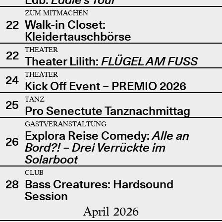
ZUM MITMACHEN
22
Walk-in Closet:
Kleidertauschbörse
THEATER
22
Theater Lilith:
FLÜGEL AM FUSS
THEATER
24
Kick Off Event – PREMIO 2026
TANZ
25
Pro Senectute Tanznachmittag
GASTVERANSTALTUNG
Explora Reise Comedy:
Alle an
26
Bord?! – Drei Verrückte im
Solarboot
CLUB
28
Bass Creatures: Hardsound
Session
April 2026