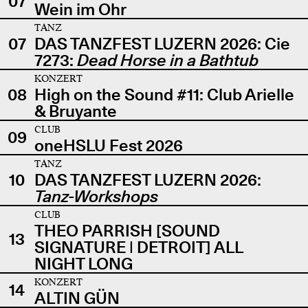
07
Wein im Ohr
TANZ
07
DAS TANZFEST LUZERN 2026: Cie
7273:
Dead Horse in a Bathtub
KONZERT
08
High on the Sound #11: Club Arielle
& Bruyante
CLUB
09
oneHSLU Fest 2026
TANZ
10
DAS TANZFEST LUZERN 2026:
Tanz-Workshops
CLUB
THEO PARRISH [SOUND
13
SIGNATURE | DETROIT] ALL
NIGHT LONG
KONZERT
14
ALTIN GÜN