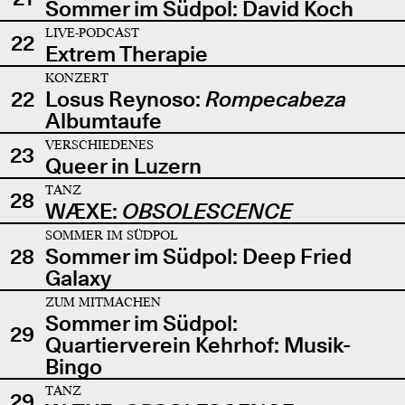
Sommer im Südpol: David Koch
LIVE-PODCAST
22
Extrem Therapie
KONZERT
22
Losus Reynoso:
Rompecabeza
Albumtaufe
VERSCHIEDENES
23
Queer in Luzern
TANZ
28
WÆXE:
OBSOLESCENCE
SOMMER IM SÜDPOL
28
Sommer im Südpol: Deep Fried
Galaxy
ZUM MITMACHEN
Sommer im Südpol:
29
Quartierverein Kehrhof: Musik-
Bingo
TANZ
29