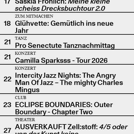
17
Saskia Fröhlich:
Meine kleine
scheiss Drecksbuchtour 2.0
ZUM MITMACHEN
18
Glühvette: Gemütlich ins neue
Jahr
TANZ
21
Pro Senectute Tanznachmittag
KONZERT
21
Camilla Sparksss - Tour 2026
KONZERT
Intercity Jazz Nights: The Angry
22
Man Of Jazz – The mighty Charles
Mingus
CLUB
23
ECLIPSE BOUNDARIES: Outer
Boundary - Chapter Two
THEATER
AUSVERKAUFT Zell:stoff:
4/5 oder
27
von der Kunst keine