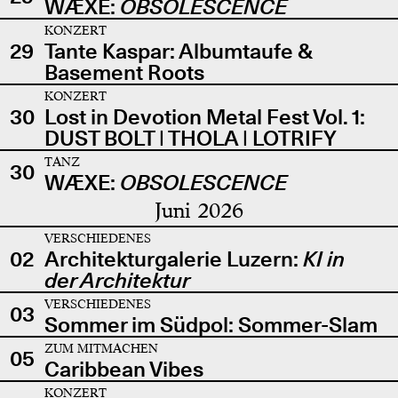
WÆXE:
OBSOLESCENCE
KONZERT
29
Tante Kaspar: Albumtaufe &
Basement Roots
KONZERT
30
Lost in Devotion Metal Fest Vol. 1:
DUST BOLT | THOLA | LOTRIFY
TANZ
30
WÆXE:
OBSOLESCENCE
Juni 2026
VERSCHIEDENES
02
Architekturgalerie Luzern:
KI in
der Architektur
VERSCHIEDENES
03
Sommer im Südpol: Sommer-Slam
ZUM MITMACHEN
05
Caribbean Vibes
KONZERT