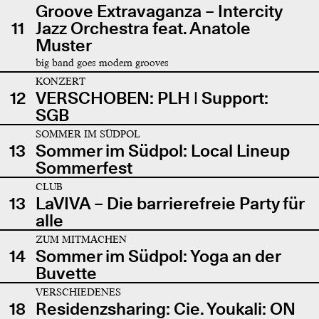
Groove Extravaganza – Intercity
11
Jazz Orchestra feat. Anatole
Muster
big band goes modern grooves
KONZERT
12
VERSCHOBEN: PLH | Support:
SGB
SOMMER IM SÜDPOL
13
Sommer im Südpol: Local Lineup
Sommerfest
CLUB
13
LaVIVA – Die barrierefreie Party für
alle
ZUM MITMACHEN
14
Sommer im Südpol: Yoga an der
Buvette
VERSCHIEDENES
18
Residenzsharing: Cie. Youkali: ON