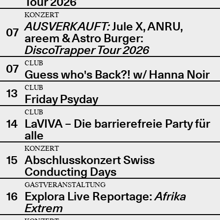
Tour 2026
KONZERT
AUSVERKAUFT:
Jule X, ANRU,
07
areem & Astro Burger:
DiscoTrapper Tour 2026
CLUB
07
Guess who's Back?! w/ Hanna Noir
CLUB
13
Friday Psyday
CLUB
14
LaVIVA – Die barrierefreie Party für
alle
KONZERT
15
Abschlusskonzert Swiss
Conducting Days
GASTVERANSTALTUNG
16
Explora Live Reportage:
Afrika
Extrem