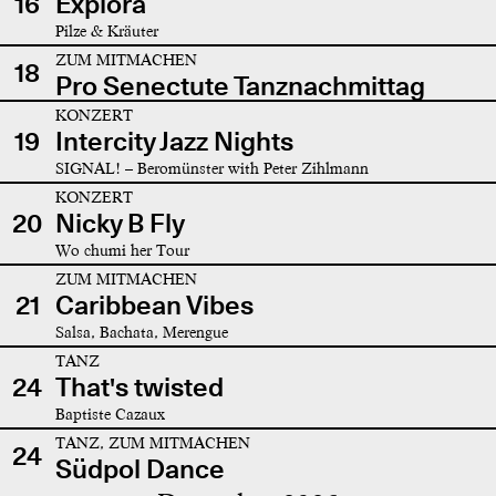
16
Explora
Pilze & Kräuter
ZUM MITMACHEN
18
Pro Senectute Tanznachmittag
KONZERT
19
Intercity Jazz Nights
SIGNAL! – Beromünster with Peter Zihlmann
KONZERT
20
Nicky B Fly
Wo chumi her Tour
ZUM MITMACHEN
21
Caribbean Vibes
Salsa, Bachata, Merengue
TANZ
24
That's twisted
Baptiste Cazaux
TANZ, ZUM MITMACHEN
24
Südpol Dance