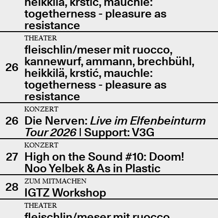
heikkilä, krstić, mauchle:
togetherness - pleasure as
resistance
THEATER
fleischlin/meser mit ruocco,
kannewurf, ammann, brechbühl,
26
heikkilä, krstić, mauchle:
togetherness - pleasure as
resistance
KONZERT
26
Die Nerven:
Live im Elfenbeinturm
Tour 2026
| Support: V3G
KONZERT
27
High on the Sound #10: Doom!
Noo Yelbek & As in Plastic
ZUM MITMACHEN
28
IGTZ Workshop
THEATER
fleischlin/meser mit ruocco,