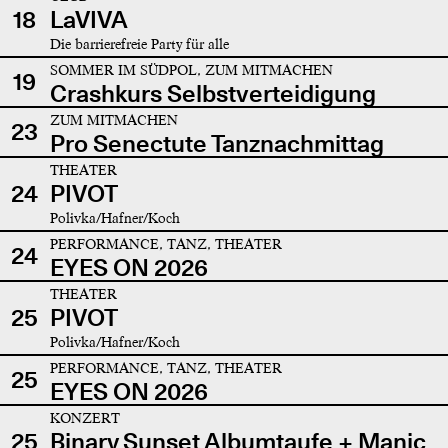
18
LaVIVA
Die barrierefreie Party für alle
SOMMER IM SÜDPOL, ZUM MITMACHEN
19
Crashkurs Selbstverteidigung
ZUM MITMACHEN
23
Pro Senectute Tanznachmittag
THEATER
24
PIVOT
Polivka/Hafner/Koch
PERFORMANCE, TANZ, THEATER
24
EYES ON 2026
THEATER
25
PIVOT
Polivka/Hafner/Koch
PERFORMANCE, TANZ, THEATER
25
EYES ON 2026
KONZERT
25
Binary Sunset Albumtaufe + Manic