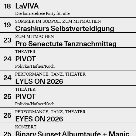
18
LaVIVA
Die barrierefreie Party für alle
SOMMER IM SÜDPOL, ZUM MITMACHEN
19
Crashkurs Selbstverteidigung
ZUM MITMACHEN
23
Pro Senectute Tanznachmittag
THEATER
24
PIVOT
Polivka/Hafner/Koch
PERFORMANCE, TANZ, THEATER
24
EYES ON 2026
THEATER
25
PIVOT
Polivka/Hafner/Koch
PERFORMANCE, TANZ, THEATER
25
EYES ON 2026
KONZERT
25
Binary Sunset Albumtaufe + Manic