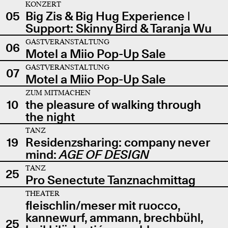
KONZERT
05
Big Zis & Big Hug Experience |
Support: Skinny Bird & Taranja Wu
GASTVERANSTALTUNG
06
Motel a Miio Pop-Up Sale
GASTVERANSTALTUNG
07
Motel a Miio Pop-Up Sale
ZUM MITMACHEN
10
the pleasure of walking through
the night
TANZ
19
Residenzsharing: company never
mind:
AGE OF DESIGN
TANZ
25
Pro Senectute Tanznachmittag
THEATER
fleischlin/meser mit ruocco,
kannewurf, ammann, brechbühl,
25