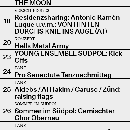
THE MOON
VERSCHIEDENES
Residenzsharing: Antonio Ramón
18
Luque u.v.m.: VON HINTEN
DURCHS KNIE INS AUGE (AT)
KONZERT
20
Hells Metal Army
YOUNG ENSEMBLE SÜDPOL: Kick
23
Offs
TANZ
24
Pro Senectute Tanznachmittag
TANZ
25
Aldebs / Al Hakim / Caruso / Zünd:
raising flags
SOMMER IM SÜDPOL
26
Sommer im Südpol: Gemischter
Chor Obernau
TANZ