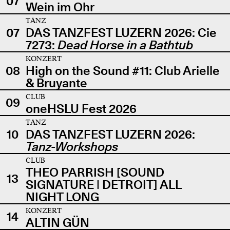
07
Wein im Ohr
TANZ
07
DAS TANZFEST LUZERN 2026: Cie
7273:
Dead Horse in a Bathtub
KONZERT
08
High on the Sound #11: Club Arielle
& Bruyante
CLUB
09
oneHSLU Fest 2026
TANZ
10
DAS TANZFEST LUZERN 2026:
Tanz-Workshops
CLUB
THEO PARRISH [SOUND
13
SIGNATURE | DETROIT] ALL
NIGHT LONG
KONZERT
14
ALTIN GÜN