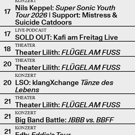
KONZERT
Nils Keppel:
Super Sonic Youth
17
Tour 2026
| Support: Mistress &
Suicide Catdoors
LIVE-PODCAST
17
SOLD OUT: Kafi am Freitag Live
THEATER
18
Theater Lilith:
FLÜGEL AM FUSS
THEATER
20
Theater Lilith:
FLÜGEL AM FUSS
KONZERT
20
LSO: klangXchange
Tänze des
Lebens
THEATER
21
Theater Lilith:
FLÜGEL AM FUSS
KONZERT
21
Big Band Battle:
JBBB vs. BBFF
KONZERT
21
Edb:
Eddie's Tour