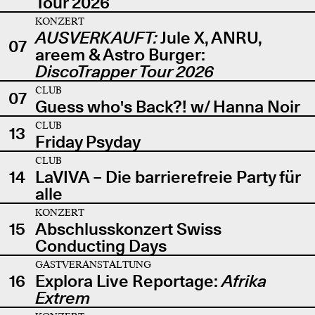
Tour 2026
KONZERT
AUSVERKAUFT:
Jule X, ANRU,
07
areem & Astro Burger:
DiscoTrapper Tour 2026
CLUB
07
Guess who's Back?! w/ Hanna Noir
CLUB
13
Friday Psyday
CLUB
14
LaVIVA – Die barrierefreie Party für
alle
KONZERT
15
Abschlusskonzert Swiss
Conducting Days
GASTVERANSTALTUNG
16
Explora Live Reportage:
Afrika
Extrem