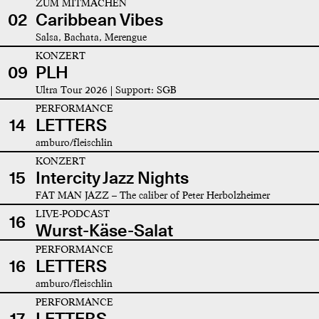
ZUM MITMACHEN
02
Caribbean Vibes
Salsa, Bachata, Merengue
KONZERT
09
PLH
Ultra Tour 2026 | Support: SGB
PERFORMANCE
14
LETTERS
amburo/fleischlin
KONZERT
15
Intercity Jazz Nights
FAT MAN JAZZ – The caliber of Peter Herbolzheimer
LIVE-PODCAST
16
Wurst-Käse-Salat
PERFORMANCE
16
LETTERS
amburo/fleischlin
PERFORMANCE
17
LETTERS