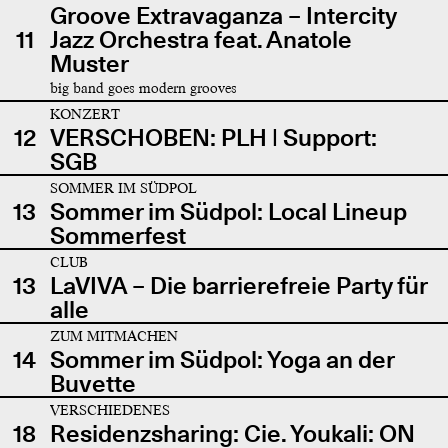
Groove Extravaganza – Intercity
11
Jazz Orchestra feat. Anatole
Muster
big band goes modern grooves
KONZERT
12
VERSCHOBEN: PLH | Support:
SGB
SOMMER IM SÜDPOL
13
Sommer im Südpol: Local Lineup
Sommerfest
CLUB
13
LaVIVA – Die barrierefreie Party für
alle
ZUM MITMACHEN
14
Sommer im Südpol: Yoga an der
Buvette
VERSCHIEDENES
18
Residenzsharing: Cie. Youkali: ON