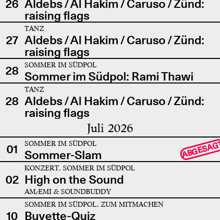
26
Aldebs / Al Hakim / Caruso / Zünd:
raising flags
TANZ
27
Aldebs / Al Hakim / Caruso / Zünd:
raising flags
SOMMER IM SÜDPOL
28
Sommer im Südpol: Rami Thawi
TANZ
28
Aldebs / Al Hakim / Caruso / Zünd:
raising flags
Juli 2026
SOMMER IM SÜDPOL
ABGESAG
01
Sommer-Slam
KONZERT, SOMMER IM SÜDPOL
02
High on the Sound
AMÆMI & SOUNDBUDDY
SOMMER IM SÜDPOL, ZUM MITMACHEN
10
Buvette-Quiz