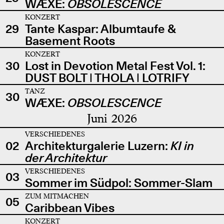
WÆXE:
OBSOLESCENCE
KONZERT
29
Tante Kaspar: Albumtaufe &
Basement Roots
KONZERT
30
Lost in Devotion Metal Fest Vol. 1:
DUST BOLT | THOLA | LOTRIFY
TANZ
30
WÆXE:
OBSOLESCENCE
Juni 2026
VERSCHIEDENES
02
Architekturgalerie Luzern:
KI in
der Architektur
VERSCHIEDENES
03
Sommer im Südpol: Sommer-Slam
ZUM MITMACHEN
05
Caribbean Vibes
KONZERT