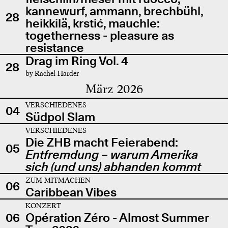
kannewurf, ammann, brechbühl,
28
heikkilä, krstić, mauchle:
togetherness - pleasure as
resistance
Drag im Ring Vol. 4
28
by Rachel Harder
März 2026
VERSCHIEDENES
04
Südpol Slam
VERSCHIEDENES
Die ZHB macht Feierabend:
05
Entfremdung – warum Amerika
sich (und uns) abhanden kommt
ZUM MITMACHEN
06
Caribbean Vibes
KONZERT
06
Opération Zéro - Almost Summer