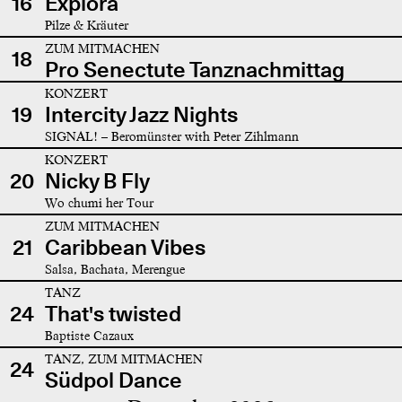
16
Explora
Pilze & Kräuter
ZUM MITMACHEN
18
Pro Senectute Tanznachmittag
KONZERT
19
Intercity Jazz Nights
SIGNAL! – Beromünster with Peter Zihlmann
KONZERT
20
Nicky B Fly
Wo chumi her Tour
ZUM MITMACHEN
21
Caribbean Vibes
Salsa, Bachata, Merengue
TANZ
24
That's twisted
Baptiste Cazaux
TANZ, ZUM MITMACHEN
24
Südpol Dance