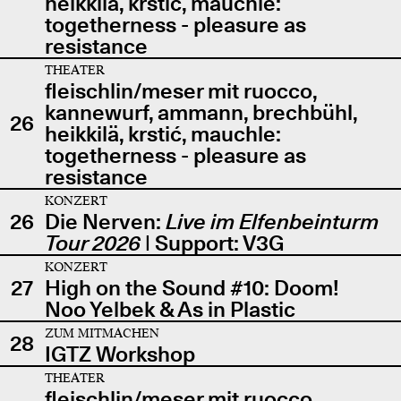
heikkilä, krstić, mauchle:
togetherness - pleasure as
resistance
THEATER
fleischlin/meser mit ruocco,
kannewurf, ammann, brechbühl,
26
heikkilä, krstić, mauchle:
togetherness - pleasure as
resistance
KONZERT
26
Die Nerven:
Live im Elfenbeinturm
Tour 2026
| Support: V3G
KONZERT
27
High on the Sound #10: Doom!
Noo Yelbek & As in Plastic
ZUM MITMACHEN
28
IGTZ Workshop
THEATER
fleischlin/meser mit ruocco,