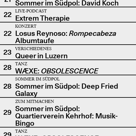
Sommer im Südpol: David Koch
LIVE-PODCAST
22
Extrem Therapie
KONZERT
22
Losus Reynoso:
Rompecabeza
Albumtaufe
VERSCHIEDENES
23
Queer in Luzern
TANZ
28
WÆXE:
OBSOLESCENCE
SOMMER IM SÜDPOL
28
Sommer im Südpol: Deep Fried
Galaxy
ZUM MITMACHEN
Sommer im Südpol:
29
Quartierverein Kehrhof: Musik-
Bingo
TANZ
29