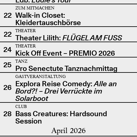
ZUM MITMACHEN
22
Walk-in Closet:
Kleidertauschbörse
THEATER
22
Theater Lilith:
FLÜGEL AM FUSS
THEATER
24
Kick Off Event – PREMIO 2026
TANZ
25
Pro Senectute Tanznachmittag
GASTVERANSTALTUNG
Explora Reise Comedy:
Alle an
26
Bord?! – Drei Verrückte im
Solarboot
CLUB
28
Bass Creatures: Hardsound
Session
April 2026