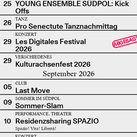
25
YOUNG ENSEMBLE SÜDPOL: Kick
Offs
TANZ
26
Pro Senectute Tanznachmittag
KONZERT
ABGESAG
29
Les Digitales Festival
2026
VERSCHIEDENES
29
Kulturachsenfest 2026
September 2026
CLUB
05
Last Move
SOMMER IM SÜDPOL
09
Sommer-Slam
PERFORMANCE, THEATER
10
Residenzsharing SPAZIO
Spazio! Vita! Libertà!
KONZERT