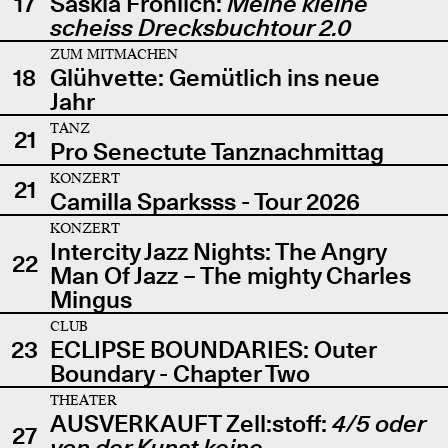
17
Saskia Fröhlich:
Meine kleine
scheiss Drecksbuchtour 2.0
ZUM MITMACHEN
18
Glühvette: Gemütlich ins neue
Jahr
TANZ
21
Pro Senectute Tanznachmittag
KONZERT
21
Camilla Sparksss - Tour 2026
KONZERT
Intercity Jazz Nights: The Angry
22
Man Of Jazz – The mighty Charles
Mingus
CLUB
23
ECLIPSE BOUNDARIES: Outer
Boundary - Chapter Two
THEATER
AUSVERKAUFT Zell:stoff:
4/5 oder
27
von der Kunst keine