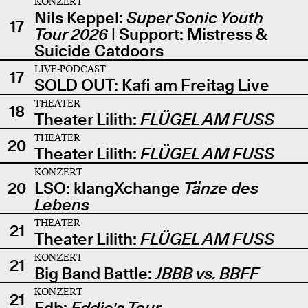
KONZERT
Nils Keppel:
Super Sonic Youth
17
Tour 2026
| Support: Mistress &
Suicide Catdoors
LIVE-PODCAST
17
SOLD OUT: Kafi am Freitag Live
THEATER
18
Theater Lilith:
FLÜGEL AM FUSS
THEATER
20
Theater Lilith:
FLÜGEL AM FUSS
KONZERT
20
LSO: klangXchange
Tänze des
Lebens
THEATER
21
Theater Lilith:
FLÜGEL AM FUSS
KONZERT
21
Big Band Battle:
JBBB vs. BBFF
KONZERT
21
Edb:
Eddie's Tour