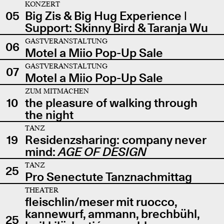
KONZERT
05
Big Zis & Big Hug Experience |
Support: Skinny Bird & Taranja Wu
GASTVERANSTALTUNG
06
Motel a Miio Pop-Up Sale
GASTVERANSTALTUNG
07
Motel a Miio Pop-Up Sale
ZUM MITMACHEN
10
the pleasure of walking through
the night
TANZ
19
Residenzsharing: company never
mind:
AGE OF DESIGN
TANZ
25
Pro Senectute Tanznachmittag
THEATER
fleischlin/meser mit ruocco,
kannewurf, ammann, brechbühl,
25