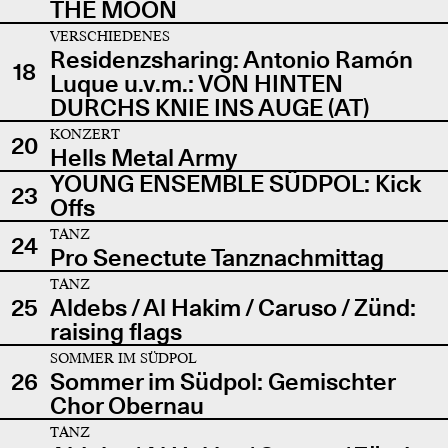
THE MOON
VERSCHIEDENES
Residenzsharing: Antonio Ramón
18
Luque u.v.m.: VON HINTEN
DURCHS KNIE INS AUGE (AT)
KONZERT
20
Hells Metal Army
YOUNG ENSEMBLE SÜDPOL: Kick
23
Offs
TANZ
24
Pro Senectute Tanznachmittag
TANZ
25
Aldebs / Al Hakim / Caruso / Zünd:
raising flags
SOMMER IM SÜDPOL
26
Sommer im Südpol: Gemischter
Chor Obernau
TANZ