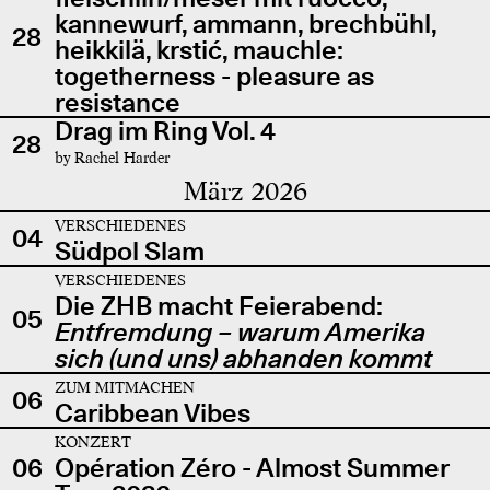
kannewurf, ammann, brechbühl,
28
heikkilä, krstić, mauchle:
togetherness - pleasure as
resistance
Drag im Ring Vol. 4
28
by Rachel Harder
März 2026
VERSCHIEDENES
04
Südpol Slam
VERSCHIEDENES
Die ZHB macht Feierabend:
05
Entfremdung – warum Amerika
sich (und uns) abhanden kommt
ZUM MITMACHEN
06
Caribbean Vibes
KONZERT
06
Opération Zéro - Almost Summer