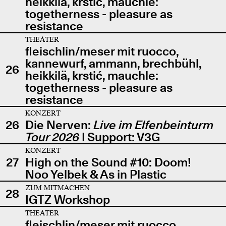
heikkilä, krstić, mauchle:
togetherness - pleasure as
resistance
THEATER
fleischlin/meser mit ruocco,
kannewurf, ammann, brechbühl,
26
heikkilä, krstić, mauchle:
togetherness - pleasure as
resistance
KONZERT
26
Die Nerven:
Live im Elfenbeinturm
Tour 2026
| Support: V3G
KONZERT
27
High on the Sound #10: Doom!
Noo Yelbek & As in Plastic
ZUM MITMACHEN
28
IGTZ Workshop
THEATER
fleischlin/meser mit ruocco,