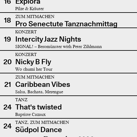
16
Explora
Pilze & Kräuter
ZUM MITMACHEN
18
Pro Senectute Tanznachmittag
KONZERT
19
Intercity Jazz Nights
SIGNAL! – Beromünster with Peter Zihlmann
KONZERT
20
Nicky B Fly
Wo chumi her Tour
ZUM MITMACHEN
21
Caribbean Vibes
Salsa, Bachata, Merengue
TANZ
24
That's twisted
Baptiste Cazaux
TANZ, ZUM MITMACHEN
24
Südpol Dance