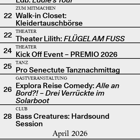
ZUM MITMACHEN
22
Walk-in Closet:
Kleidertauschbörse
THEATER
22
Theater Lilith:
FLÜGEL AM FUSS
THEATER
24
Kick Off Event – PREMIO 2026
TANZ
25
Pro Senectute Tanznachmittag
GASTVERANSTALTUNG
Explora Reise Comedy:
Alle an
26
Bord?! – Drei Verrückte im
Solarboot
CLUB
28
Bass Creatures: Hardsound
Session
April 2026