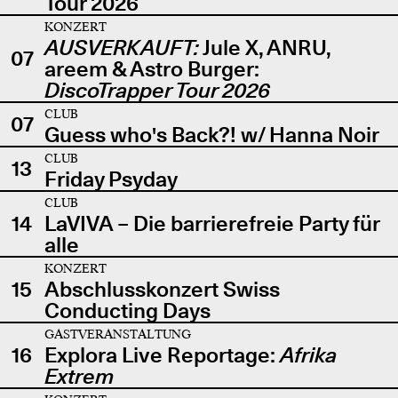
Tour 2026
KONZERT
AUSVERKAUFT:
Jule X, ANRU,
07
areem & Astro Burger:
DiscoTrapper Tour 2026
CLUB
07
Guess who's Back?! w/ Hanna Noir
CLUB
13
Friday Psyday
CLUB
14
LaVIVA – Die barrierefreie Party für
alle
KONZERT
15
Abschlusskonzert Swiss
Conducting Days
GASTVERANSTALTUNG
16
Explora Live Reportage:
Afrika
Extrem