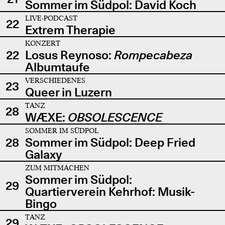
Sommer im Südpol: David Koch
LIVE-PODCAST
22
Extrem Therapie
KONZERT
22
Losus Reynoso:
Rompecabeza
Albumtaufe
VERSCHIEDENES
23
Queer in Luzern
TANZ
28
WÆXE:
OBSOLESCENCE
SOMMER IM SÜDPOL
28
Sommer im Südpol: Deep Fried
Galaxy
ZUM MITMACHEN
Sommer im Südpol:
29
Quartierverein Kehrhof: Musik-
Bingo
TANZ
29