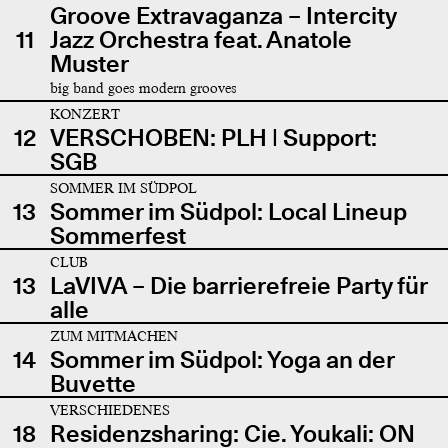
Groove Extravaganza – Intercity
11
Jazz Orchestra feat. Anatole
Muster
big band goes modern grooves
KONZERT
12
VERSCHOBEN: PLH | Support:
SGB
SOMMER IM SÜDPOL
13
Sommer im Südpol: Local Lineup
Sommerfest
CLUB
13
LaVIVA – Die barrierefreie Party für
alle
ZUM MITMACHEN
14
Sommer im Südpol: Yoga an der
Buvette
VERSCHIEDENES
18
Residenzsharing: Cie. Youkali: ON