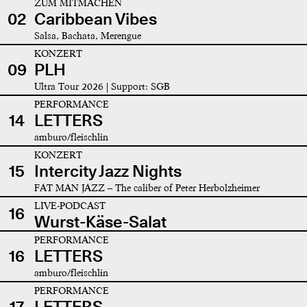
ZUM MITMACHEN
02
Caribbean Vibes
Salsa, Bachata, Merengue
KONZERT
09
PLH
Ultra Tour 2026 | Support: SGB
PERFORMANCE
14
LETTERS
amburo/fleischlin
KONZERT
15
Intercity Jazz Nights
FAT MAN JAZZ – The caliber of Peter Herbolzheimer
LIVE-PODCAST
16
Wurst-Käse-Salat
PERFORMANCE
16
LETTERS
amburo/fleischlin
PERFORMANCE
17
LETTERS