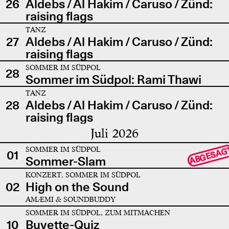
26
Aldebs / Al Hakim / Caruso / Zünd:
raising flags
TANZ
27
Aldebs / Al Hakim / Caruso / Zünd:
raising flags
SOMMER IM SÜDPOL
28
Sommer im Südpol: Rami Thawi
TANZ
28
Aldebs / Al Hakim / Caruso / Zünd:
raising flags
Juli 2026
SOMMER IM SÜDPOL
ABGESAG
01
Sommer-Slam
KONZERT, SOMMER IM SÜDPOL
02
High on the Sound
AMÆMI & SOUNDBUDDY
SOMMER IM SÜDPOL, ZUM MITMACHEN
10
Buvette-Quiz