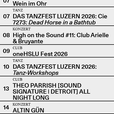
07
Wein im Ohr
TANZ
07
DAS TANZFEST LUZERN 2026: Cie
7273:
Dead Horse in a Bathtub
KONZERT
08
High on the Sound #11: Club Arielle
& Bruyante
CLUB
09
oneHSLU Fest 2026
TANZ
10
DAS TANZFEST LUZERN 2026:
Tanz-Workshops
CLUB
THEO PARRISH [SOUND
13
SIGNATURE | DETROIT] ALL
NIGHT LONG
KONZERT
14
ALTIN GÜN