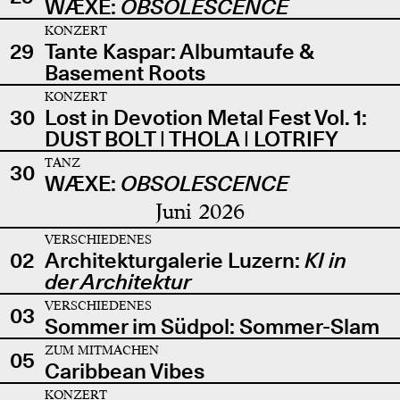
WÆXE:
OBSOLESCENCE
KONZERT
29
Tante Kaspar: Albumtaufe &
Basement Roots
KONZERT
30
Lost in Devotion Metal Fest Vol. 1:
DUST BOLT | THOLA | LOTRIFY
TANZ
30
WÆXE:
OBSOLESCENCE
Juni 2026
VERSCHIEDENES
02
Architekturgalerie Luzern:
KI in
der Architektur
VERSCHIEDENES
03
Sommer im Südpol: Sommer-Slam
ZUM MITMACHEN
05
Caribbean Vibes
KONZERT