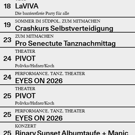
18
LaVIVA
Die barrierefreie Party für alle
SOMMER IM SÜDPOL, ZUM MITMACHEN
19
Crashkurs Selbstverteidigung
ZUM MITMACHEN
23
Pro Senectute Tanznachmittag
THEATER
24
PIVOT
Polivka/Hafner/Koch
PERFORMANCE, TANZ, THEATER
24
EYES ON 2026
THEATER
25
PIVOT
Polivka/Hafner/Koch
PERFORMANCE, TANZ, THEATER
25
EYES ON 2026
KONZERT
25
Binary Sunset Albumtaufe + Manic