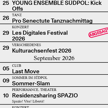
25
YOUNG ENSEMBLE SÜDPOL: Kick
Offs
TANZ
26
Pro Senectute Tanznachmittag
KONZERT
ABGESAG
29
Les Digitales Festival
2026
VERSCHIEDENES
29
Kulturachsenfest 2026
September 2026
CLUB
05
Last Move
SOMMER IM SÜDPOL
09
Sommer-Slam
PERFORMANCE, THEATER
10
Residenzsharing SPAZIO
Spazio! Vita! Libertà!
KONZERT