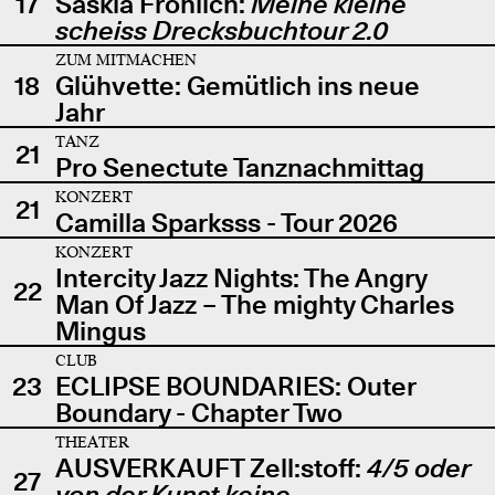
17
Saskia Fröhlich:
Meine kleine
scheiss Drecksbuchtour 2.0
ZUM MITMACHEN
18
Glühvette: Gemütlich ins neue
Jahr
TANZ
21
Pro Senectute Tanznachmittag
KONZERT
21
Camilla Sparksss - Tour 2026
KONZERT
Intercity Jazz Nights: The Angry
22
Man Of Jazz – The mighty Charles
Mingus
CLUB
23
ECLIPSE BOUNDARIES: Outer
Boundary - Chapter Two
THEATER
AUSVERKAUFT Zell:stoff:
4/5 oder
27
von der Kunst keine