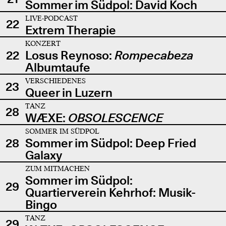
Sommer im Südpol: David Koch
LIVE-PODCAST
22
Extrem Therapie
KONZERT
22
Losus Reynoso:
Rompecabeza
Albumtaufe
VERSCHIEDENES
23
Queer in Luzern
TANZ
28
WÆXE:
OBSOLESCENCE
SOMMER IM SÜDPOL
28
Sommer im Südpol: Deep Fried
Galaxy
ZUM MITMACHEN
Sommer im Südpol:
29
Quartierverein Kehrhof: Musik-
Bingo
TANZ
29