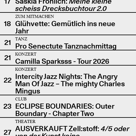
17
Saskia Fröhlich:
Meine kleine
scheiss Drecksbuchtour 2.0
ZUM MITMACHEN
18
Glühvette: Gemütlich ins neue
Jahr
TANZ
21
Pro Senectute Tanznachmittag
KONZERT
21
Camilla Sparksss - Tour 2026
KONZERT
Intercity Jazz Nights: The Angry
22
Man Of Jazz – The mighty Charles
Mingus
CLUB
23
ECLIPSE BOUNDARIES: Outer
Boundary - Chapter Two
THEATER
AUSVERKAUFT Zell:stoff:
4/5 oder
27
von der Kunst keine