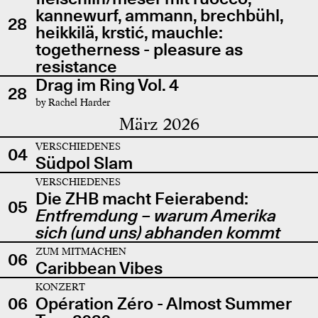
kannewurf, ammann, brechbühl,
28
heikkilä, krstić, mauchle:
togetherness - pleasure as
resistance
Drag im Ring Vol. 4
28
by Rachel Harder
März 2026
VERSCHIEDENES
04
Südpol Slam
VERSCHIEDENES
Die ZHB macht Feierabend:
05
Entfremdung – warum Amerika
sich (und uns) abhanden kommt
ZUM MITMACHEN
06
Caribbean Vibes
KONZERT
06
Opération Zéro - Almost Summer