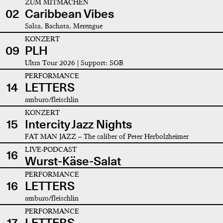
ZUM MITMACHEN
02
Caribbean Vibes
Salsa, Bachata, Merengue
KONZERT
09
PLH
Ultra Tour 2026 | Support: SGB
PERFORMANCE
14
LETTERS
amburo/fleischlin
KONZERT
15
Intercity Jazz Nights
FAT MAN JAZZ – The caliber of Peter Herbolzheimer
LIVE-PODCAST
16
Wurst-Käse-Salat
PERFORMANCE
16
LETTERS
amburo/fleischlin
PERFORMANCE
17
LETTERS