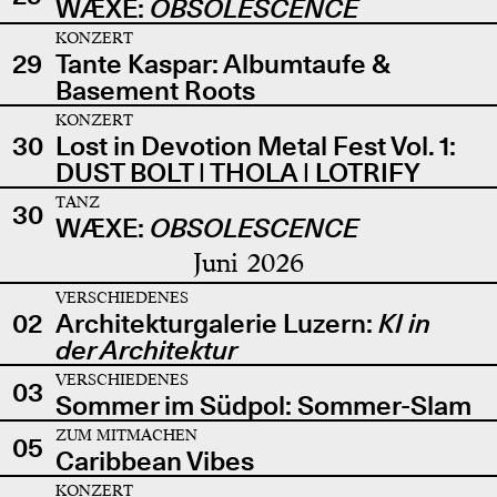
WÆXE:
OBSOLESCENCE
KONZERT
29
Tante Kaspar: Albumtaufe &
Basement Roots
KONZERT
30
Lost in Devotion Metal Fest Vol. 1:
DUST BOLT | THOLA | LOTRIFY
TANZ
30
WÆXE:
OBSOLESCENCE
Juni 2026
VERSCHIEDENES
02
Architekturgalerie Luzern:
KI in
der Architektur
VERSCHIEDENES
03
Sommer im Südpol: Sommer-Slam
ZUM MITMACHEN
05
Caribbean Vibes
KONZERT