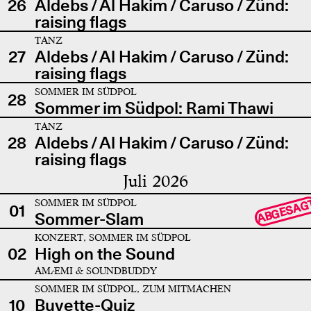
26
Aldebs / Al Hakim / Caruso / Zünd:
raising flags
TANZ
27
Aldebs / Al Hakim / Caruso / Zünd:
raising flags
SOMMER IM SÜDPOL
28
Sommer im Südpol: Rami Thawi
TANZ
28
Aldebs / Al Hakim / Caruso / Zünd:
raising flags
Juli 2026
SOMMER IM SÜDPOL
ABGESAG
01
Sommer-Slam
KONZERT, SOMMER IM SÜDPOL
02
High on the Sound
AMÆMI & SOUNDBUDDY
SOMMER IM SÜDPOL, ZUM MITMACHEN
10
Buvette-Quiz