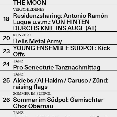
THE MOON
VERSCHIEDENES
Residenzsharing: Antonio Ramón
18
Luque u.v.m.: VON HINTEN
DURCHS KNIE INS AUGE (AT)
KONZERT
20
Hells Metal Army
YOUNG ENSEMBLE SÜDPOL: Kick
23
Offs
TANZ
24
Pro Senectute Tanznachmittag
TANZ
25
Aldebs / Al Hakim / Caruso / Zünd:
raising flags
SOMMER IM SÜDPOL
26
Sommer im Südpol: Gemischter
Chor Obernau
TANZ