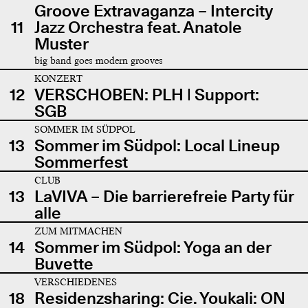
Groove Extravaganza – Intercity
11
Jazz Orchestra feat. Anatole
Muster
big band goes modern grooves
KONZERT
12
VERSCHOBEN: PLH | Support:
SGB
SOMMER IM SÜDPOL
13
Sommer im Südpol: Local Lineup
Sommerfest
CLUB
13
LaVIVA – Die barrierefreie Party für
alle
ZUM MITMACHEN
14
Sommer im Südpol: Yoga an der
Buvette
VERSCHIEDENES
18
Residenzsharing: Cie. Youkali: ON