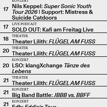
KONZERT
Nils Keppel:
Super Sonic Youth
17
Tour 2026
| Support: Mistress &
Suicide Catdoors
LIVE-PODCAST
17
SOLD OUT: Kafi am Freitag Live
THEATER
18
Theater Lilith:
FLÜGEL AM FUSS
THEATER
20
Theater Lilith:
FLÜGEL AM FUSS
KONZERT
20
LSO: klangXchange
Tänze des
Lebens
THEATER
21
Theater Lilith:
FLÜGEL AM FUSS
KONZERT
21
Big Band Battle:
JBBB vs. BBFF
KONZERT
21
Edb:
Eddie's Tour