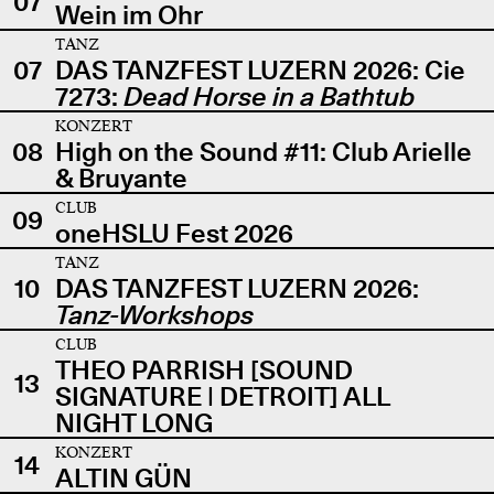
07
Wein im Ohr
TANZ
07
DAS TANZFEST LUZERN 2026: Cie
7273:
Dead Horse in a Bathtub
KONZERT
08
High on the Sound #11: Club Arielle
& Bruyante
CLUB
09
oneHSLU Fest 2026
TANZ
10
DAS TANZFEST LUZERN 2026:
Tanz-Workshops
CLUB
THEO PARRISH [SOUND
13
SIGNATURE | DETROIT] ALL
NIGHT LONG
KONZERT
14
ALTIN GÜN