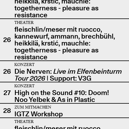
heikkilä, krstić, mauchle:
togetherness - pleasure as
resistance
THEATER
fleischlin/meser mit ruocco,
kannewurf, ammann, brechbühl,
26
heikkilä, krstić, mauchle:
togetherness - pleasure as
resistance
KONZERT
26
Die Nerven:
Live im Elfenbeinturm
Tour 2026
| Support: V3G
KONZERT
27
High on the Sound #10: Doom!
Noo Yelbek & As in Plastic
ZUM MITMACHEN
28
IGTZ Workshop
THEATER
fleischlin/meser mit ruocco,