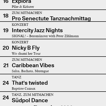
16
Explora
Pilze & Kräuter
ZUM MITMACHEN
18
Pro Senectute Tanznachmittag
KONZERT
19
Intercity Jazz Nights
SIGNAL! – Beromünster with Peter Zihlmann
KONZERT
20
Nicky B Fly
Wo chumi her Tour
ZUM MITMACHEN
21
Caribbean Vibes
Salsa, Bachata, Merengue
TANZ
24
That's twisted
Baptiste Cazaux
TANZ, ZUM MITMACHEN
24
Südpol Dance