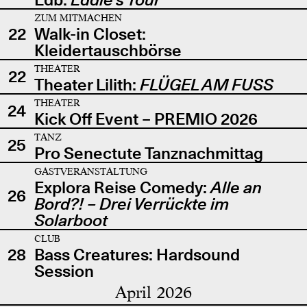
ZUM MITMACHEN
22
Walk-in Closet:
Kleidertauschbörse
THEATER
22
Theater Lilith:
FLÜGEL AM FUSS
THEATER
24
Kick Off Event – PREMIO 2026
TANZ
25
Pro Senectute Tanznachmittag
GASTVERANSTALTUNG
Explora Reise Comedy:
Alle an
26
Bord?! – Drei Verrückte im
Solarboot
CLUB
28
Bass Creatures: Hardsound
Session
April 2026