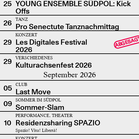
25
YOUNG ENSEMBLE SÜDPOL: Kick
Offs
TANZ
26
Pro Senectute Tanznachmittag
KONZERT
ABGESAG
29
Les Digitales Festival
2026
VERSCHIEDENES
29
Kulturachsenfest 2026
September 2026
CLUB
05
Last Move
SOMMER IM SÜDPOL
09
Sommer-Slam
PERFORMANCE, THEATER
10
Residenzsharing SPAZIO
Spazio! Vita! Libertà!
KONZERT