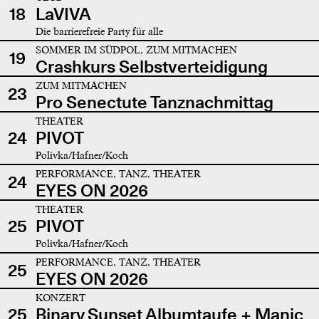
18
LaVIVA
Die barrierefreie Party für alle
SOMMER IM SÜDPOL, ZUM MITMACHEN
19
Crashkurs Selbstverteidigung
ZUM MITMACHEN
23
Pro Senectute Tanznachmittag
THEATER
24
PIVOT
Polivka/Hafner/Koch
PERFORMANCE, TANZ, THEATER
24
EYES ON 2026
THEATER
25
PIVOT
Polivka/Hafner/Koch
PERFORMANCE, TANZ, THEATER
25
EYES ON 2026
KONZERT
25
Binary Sunset Albumtaufe + Manic