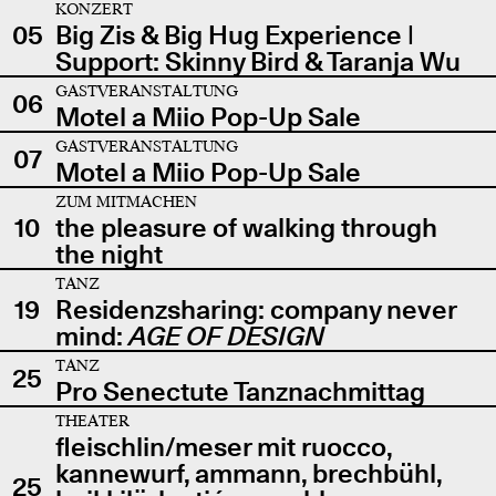
KONZERT
05
Big Zis & Big Hug Experience |
Support: Skinny Bird & Taranja Wu
GASTVERANSTALTUNG
06
Motel a Miio Pop-Up Sale
GASTVERANSTALTUNG
07
Motel a Miio Pop-Up Sale
ZUM MITMACHEN
10
the pleasure of walking through
the night
TANZ
19
Residenzsharing: company never
mind:
AGE OF DESIGN
TANZ
25
Pro Senectute Tanznachmittag
THEATER
fleischlin/meser mit ruocco,
kannewurf, ammann, brechbühl,
25