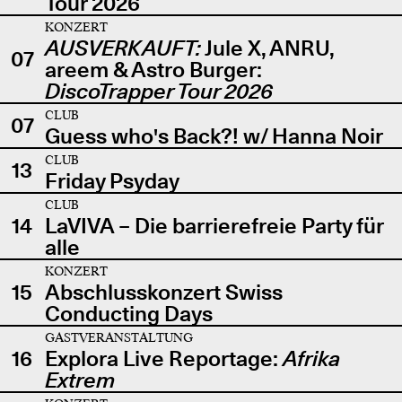
Tour 2026
KONZERT
AUSVERKAUFT:
Jule X, ANRU,
07
areem & Astro Burger:
DiscoTrapper Tour 2026
CLUB
07
Guess who's Back?! w/ Hanna Noir
CLUB
13
Friday Psyday
CLUB
14
LaVIVA – Die barrierefreie Party für
alle
KONZERT
15
Abschlusskonzert Swiss
Conducting Days
GASTVERANSTALTUNG
16
Explora Live Reportage:
Afrika
Extrem