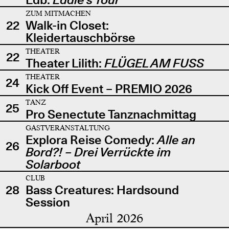
ZUM MITMACHEN
22
Walk-in Closet:
Kleidertauschbörse
THEATER
22
Theater Lilith:
FLÜGEL AM FUSS
THEATER
24
Kick Off Event – PREMIO 2026
TANZ
25
Pro Senectute Tanznachmittag
GASTVERANSTALTUNG
Explora Reise Comedy:
Alle an
26
Bord?! – Drei Verrückte im
Solarboot
CLUB
28
Bass Creatures: Hardsound
Session
April 2026