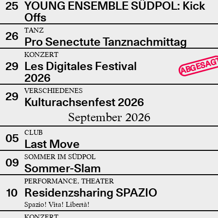
25
YOUNG ENSEMBLE SÜDPOL: Kick
Offs
TANZ
26
Pro Senectute Tanznachmittag
KONZERT
ABGESAG
29
Les Digitales Festival
2026
VERSCHIEDENES
29
Kulturachsenfest 2026
September 2026
CLUB
05
Last Move
SOMMER IM SÜDPOL
09
Sommer-Slam
PERFORMANCE, THEATER
10
Residenzsharing SPAZIO
Spazio! Vita! Libertà!
KONZERT