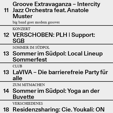
Groove Extravaganza – Intercity
11
Jazz Orchestra feat. Anatole
Muster
big band goes modern grooves
KONZERT
12
VERSCHOBEN: PLH | Support:
SGB
SOMMER IM SÜDPOL
13
Sommer im Südpol: Local Lineup
Sommerfest
CLUB
13
LaVIVA – Die barrierefreie Party für
alle
ZUM MITMACHEN
14
Sommer im Südpol: Yoga an der
Buvette
VERSCHIEDENES
18
Residenzsharing: Cie. Youkali: ON