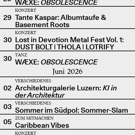
WÆXE:
OBSOLESCENCE
KONZERT
29
Tante Kaspar: Albumtaufe &
Basement Roots
KONZERT
30
Lost in Devotion Metal Fest Vol. 1:
DUST BOLT | THOLA | LOTRIFY
TANZ
30
WÆXE:
OBSOLESCENCE
Juni 2026
VERSCHIEDENES
02
Architekturgalerie Luzern:
KI in
der Architektur
VERSCHIEDENES
03
Sommer im Südpol: Sommer-Slam
ZUM MITMACHEN
05
Caribbean Vibes
KONZERT