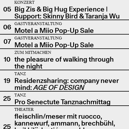
KONZERT
05
Big Zis & Big Hug Experience |
Support: Skinny Bird & Taranja Wu
GASTVERANSTALTUNG
06
Motel a Miio Pop-Up Sale
GASTVERANSTALTUNG
07
Motel a Miio Pop-Up Sale
ZUM MITMACHEN
10
the pleasure of walking through
the night
TANZ
19
Residenzsharing: company never
mind:
AGE OF DESIGN
TANZ
25
Pro Senectute Tanznachmittag
THEATER
fleischlin/meser mit ruocco,
kannewurf, ammann, brechbühl,
25