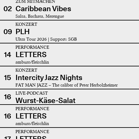
ZUM MITMACHEN
02
Caribbean Vibes
Salsa, Bachata, Merengue
KONZERT
09
PLH
Ultra Tour 2026 | Support: SGB
PERFORMANCE
14
LETTERS
amburo/fleischlin
KONZERT
15
Intercity Jazz Nights
FAT MAN JAZZ – The caliber of Peter Herbolzheimer
LIVE-PODCAST
16
Wurst-Käse-Salat
PERFORMANCE
16
LETTERS
amburo/fleischlin
PERFORMANCE
17
LETTERS