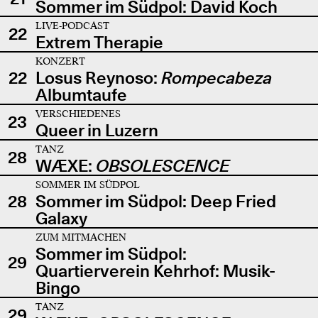
Sommer im Südpol: David Koch
LIVE-PODCAST
22
Extrem Therapie
KONZERT
22
Losus Reynoso:
Rompecabeza
Albumtaufe
VERSCHIEDENES
23
Queer in Luzern
TANZ
28
WÆXE:
OBSOLESCENCE
SOMMER IM SÜDPOL
28
Sommer im Südpol: Deep Fried
Galaxy
ZUM MITMACHEN
Sommer im Südpol:
29
Quartierverein Kehrhof: Musik-
Bingo
TANZ
29