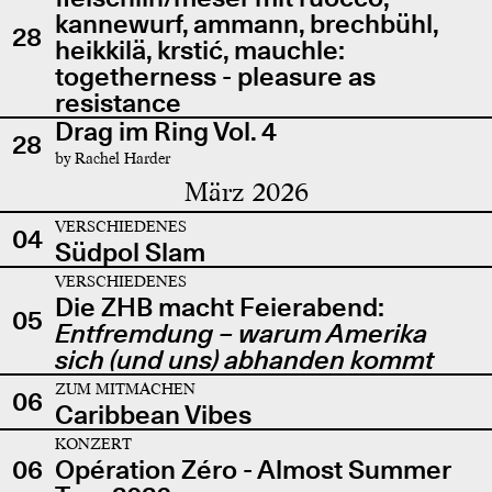
kannewurf, ammann, brechbühl,
28
heikkilä, krstić, mauchle:
togetherness - pleasure as
resistance
Drag im Ring Vol. 4
28
by Rachel Harder
März 2026
VERSCHIEDENES
04
Südpol Slam
VERSCHIEDENES
Die ZHB macht Feierabend:
05
Entfremdung – warum Amerika
sich (und uns) abhanden kommt
ZUM MITMACHEN
06
Caribbean Vibes
KONZERT
06
Opération Zéro - Almost Summer