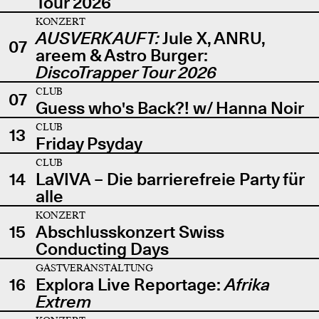
Tour 2026
KONZERT
AUSVERKAUFT:
Jule X, ANRU,
07
areem & Astro Burger:
DiscoTrapper Tour 2026
CLUB
07
Guess who's Back?! w/ Hanna Noir
CLUB
13
Friday Psyday
CLUB
14
LaVIVA – Die barrierefreie Party für
alle
KONZERT
15
Abschlusskonzert Swiss
Conducting Days
GASTVERANSTALTUNG
16
Explora Live Reportage:
Afrika
Extrem