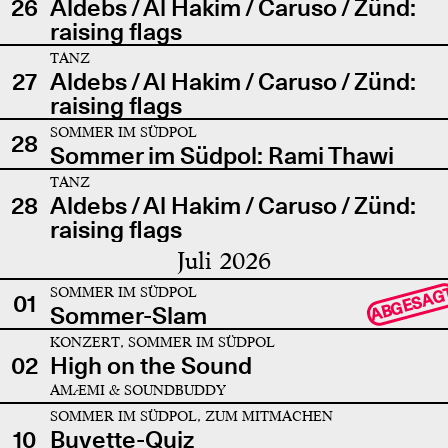
26
Aldebs / Al Hakim / Caruso / Zünd:
raising flags
TANZ
27
Aldebs / Al Hakim / Caruso / Zünd:
raising flags
SOMMER IM SÜDPOL
28
Sommer im Südpol: Rami Thawi
TANZ
28
Aldebs / Al Hakim / Caruso / Zünd:
raising flags
Juli 2026
SOMMER IM SÜDPOL
ABGESAG
01
Sommer-Slam
KONZERT, SOMMER IM SÜDPOL
02
High on the Sound
AMÆMI & SOUNDBUDDY
SOMMER IM SÜDPOL, ZUM MITMACHEN
10
Buvette-Quiz