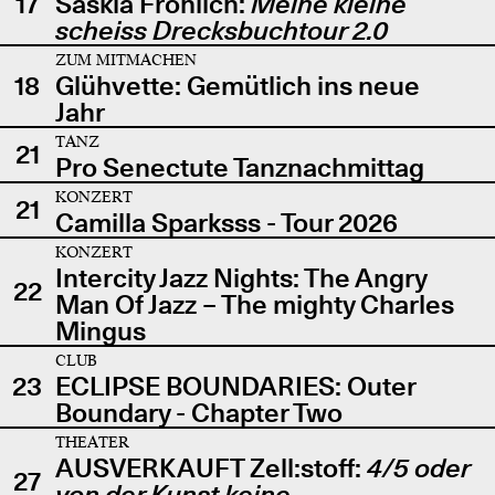
17
Saskia Fröhlich:
Meine kleine
scheiss Drecksbuchtour 2.0
ZUM MITMACHEN
18
Glühvette: Gemütlich ins neue
Jahr
TANZ
21
Pro Senectute Tanznachmittag
KONZERT
21
Camilla Sparksss - Tour 2026
KONZERT
Intercity Jazz Nights: The Angry
22
Man Of Jazz – The mighty Charles
Mingus
CLUB
23
ECLIPSE BOUNDARIES: Outer
Boundary - Chapter Two
THEATER
AUSVERKAUFT Zell:stoff:
4/5 oder
27
von der Kunst keine