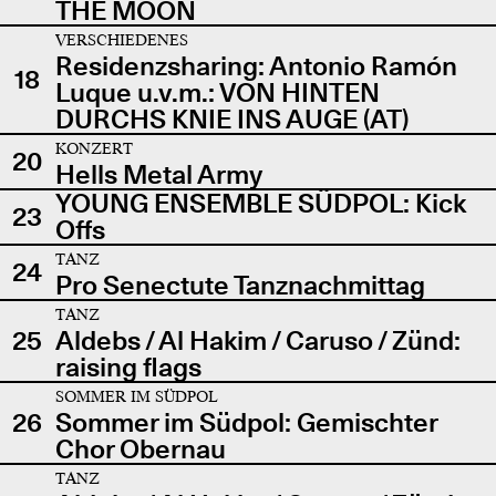
THE MOON
VERSCHIEDENES
Residenzsharing: Antonio Ramón
18
Luque u.v.m.: VON HINTEN
DURCHS KNIE INS AUGE (AT)
KONZERT
20
Hells Metal Army
YOUNG ENSEMBLE SÜDPOL: Kick
23
Offs
TANZ
24
Pro Senectute Tanznachmittag
TANZ
25
Aldebs / Al Hakim / Caruso / Zünd:
raising flags
SOMMER IM SÜDPOL
26
Sommer im Südpol: Gemischter
Chor Obernau
TANZ