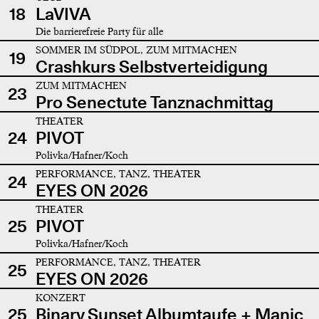
18
LaVIVA
Die barrierefreie Party für alle
SOMMER IM SÜDPOL, ZUM MITMACHEN
19
Crashkurs Selbstverteidigung
ZUM MITMACHEN
23
Pro Senectute Tanznachmittag
THEATER
24
PIVOT
Polivka/Hafner/Koch
PERFORMANCE, TANZ, THEATER
24
EYES ON 2026
THEATER
25
PIVOT
Polivka/Hafner/Koch
PERFORMANCE, TANZ, THEATER
25
EYES ON 2026
KONZERT
25
Binary Sunset Albumtaufe + Manic