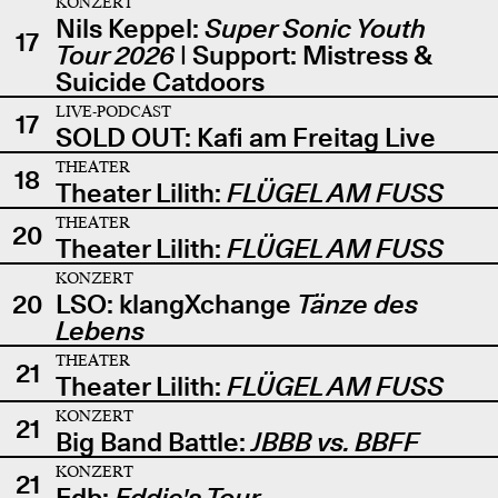
KONZERT
Nils Keppel:
Super Sonic Youth
17
Tour 2026
| Support: Mistress &
Suicide Catdoors
LIVE-PODCAST
17
SOLD OUT: Kafi am Freitag Live
THEATER
18
Theater Lilith:
FLÜGEL AM FUSS
THEATER
20
Theater Lilith:
FLÜGEL AM FUSS
KONZERT
20
LSO: klangXchange
Tänze des
Lebens
THEATER
21
Theater Lilith:
FLÜGEL AM FUSS
KONZERT
21
Big Band Battle:
JBBB vs. BBFF
KONZERT
21
Edb:
Eddie's Tour