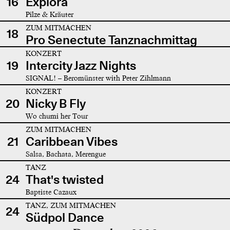
16
Explora
Pilze & Kräuter
ZUM MITMACHEN
18
Pro Senectute Tanznachmittag
KONZERT
19
Intercity Jazz Nights
SIGNAL! – Beromünster with Peter Zihlmann
KONZERT
20
Nicky B Fly
Wo chumi her Tour
ZUM MITMACHEN
21
Caribbean Vibes
Salsa, Bachata, Merengue
TANZ
24
That's twisted
Baptiste Cazaux
TANZ, ZUM MITMACHEN
24
Südpol Dance