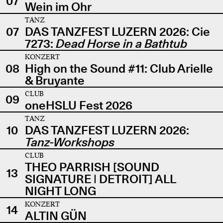
07
Wein im Ohr
TANZ
07
DAS TANZFEST LUZERN 2026: Cie
7273:
Dead Horse in a Bathtub
KONZERT
08
High on the Sound #11: Club Arielle
& Bruyante
CLUB
09
oneHSLU Fest 2026
TANZ
10
DAS TANZFEST LUZERN 2026:
Tanz-Workshops
CLUB
THEO PARRISH [SOUND
13
SIGNATURE | DETROIT] ALL
NIGHT LONG
KONZERT
14
ALTIN GÜN