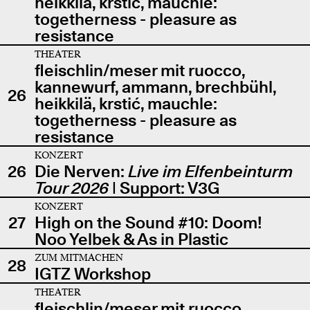
heikkilä, krstić, mauchle:
togetherness - pleasure as
resistance
THEATER
fleischlin/meser mit ruocco,
kannewurf, ammann, brechbühl,
26
heikkilä, krstić, mauchle:
togetherness - pleasure as
resistance
KONZERT
26
Die Nerven:
Live im Elfenbeinturm
Tour 2026
| Support: V3G
KONZERT
27
High on the Sound #10: Doom!
Noo Yelbek & As in Plastic
ZUM MITMACHEN
28
IGTZ Workshop
THEATER
fleischlin/meser mit ruocco,