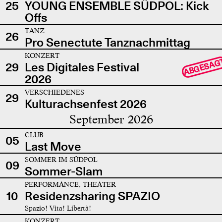
25
YOUNG ENSEMBLE SÜDPOL: Kick
Offs
TANZ
26
Pro Senectute Tanznachmittag
KONZERT
ABGESAG
29
Les Digitales Festival
2026
VERSCHIEDENES
29
Kulturachsenfest 2026
September 2026
CLUB
05
Last Move
SOMMER IM SÜDPOL
09
Sommer-Slam
PERFORMANCE, THEATER
10
Residenzsharing SPAZIO
Spazio! Vita! Libertà!
KONZERT