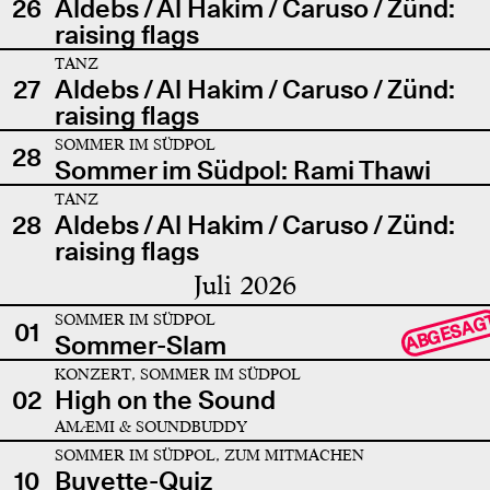
26
Aldebs / Al Hakim / Caruso / Zünd:
raising flags
TANZ
27
Aldebs / Al Hakim / Caruso / Zünd:
raising flags
SOMMER IM SÜDPOL
28
Sommer im Südpol: Rami Thawi
TANZ
28
Aldebs / Al Hakim / Caruso / Zünd:
raising flags
Juli 2026
SOMMER IM SÜDPOL
ABGESAG
01
Sommer-Slam
KONZERT, SOMMER IM SÜDPOL
02
High on the Sound
AMÆMI & SOUNDBUDDY
SOMMER IM SÜDPOL, ZUM MITMACHEN
10
Buvette-Quiz