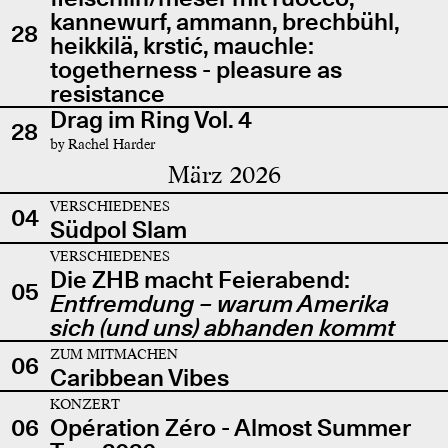
kannewurf, ammann, brechbühl,
28
heikkilä, krstić, mauchle:
togetherness - pleasure as
resistance
Drag im Ring Vol. 4
28
by Rachel Harder
März 2026
VERSCHIEDENES
04
Südpol Slam
VERSCHIEDENES
Die ZHB macht Feierabend:
05
Entfremdung – warum Amerika
sich (und uns) abhanden kommt
ZUM MITMACHEN
06
Caribbean Vibes
KONZERT
06
Opération Zéro - Almost Summer