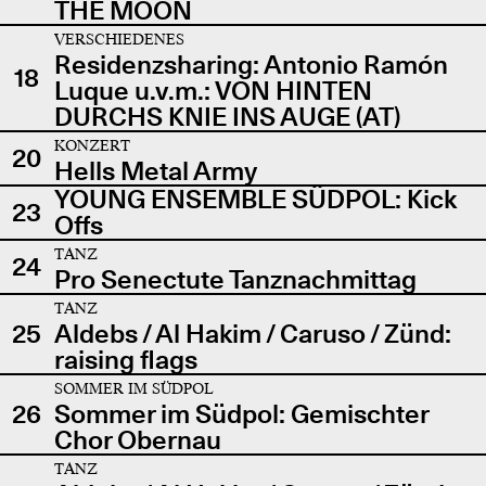
THE MOON
VERSCHIEDENES
Residenzsharing: Antonio Ramón
18
Luque u.v.m.: VON HINTEN
DURCHS KNIE INS AUGE (AT)
KONZERT
20
Hells Metal Army
YOUNG ENSEMBLE SÜDPOL: Kick
23
Offs
TANZ
24
Pro Senectute Tanznachmittag
TANZ
25
Aldebs / Al Hakim / Caruso / Zünd:
raising flags
SOMMER IM SÜDPOL
26
Sommer im Südpol: Gemischter
Chor Obernau
TANZ