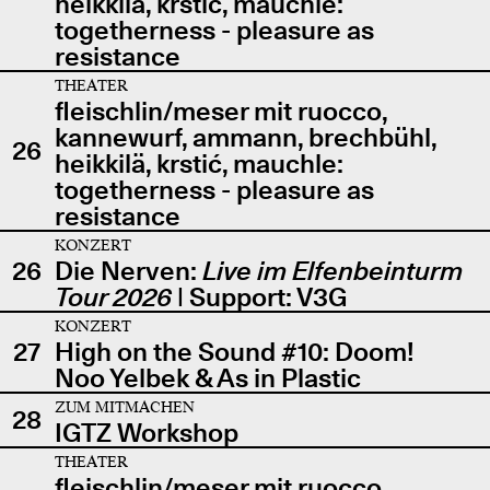
heikkilä, krstić, mauchle:
togetherness - pleasure as
resistance
THEATER
fleischlin/meser mit ruocco,
kannewurf, ammann, brechbühl,
26
heikkilä, krstić, mauchle:
togetherness - pleasure as
resistance
KONZERT
26
Die Nerven:
Live im Elfenbeinturm
Tour 2026
| Support: V3G
KONZERT
27
High on the Sound #10: Doom!
Noo Yelbek & As in Plastic
ZUM MITMACHEN
28
IGTZ Workshop
THEATER
fleischlin/meser mit ruocco,