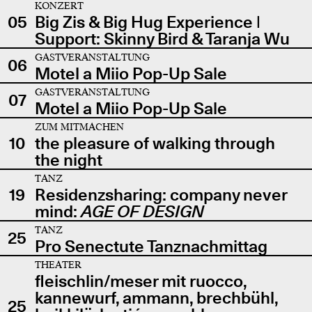
KONZERT
05
Big Zis & Big Hug Experience |
Support: Skinny Bird & Taranja Wu
GASTVERANSTALTUNG
06
Motel a Miio Pop-Up Sale
GASTVERANSTALTUNG
07
Motel a Miio Pop-Up Sale
ZUM MITMACHEN
10
the pleasure of walking through
the night
TANZ
19
Residenzsharing: company never
mind:
AGE OF DESIGN
TANZ
25
Pro Senectute Tanznachmittag
THEATER
fleischlin/meser mit ruocco,
kannewurf, ammann, brechbühl,
25