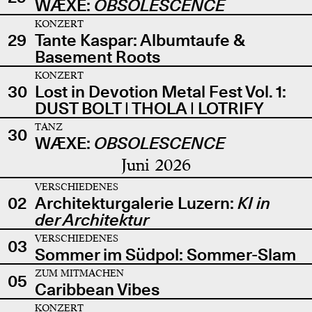
WÆXE:
OBSOLESCENCE
KONZERT
29
Tante Kaspar: Albumtaufe &
Basement Roots
KONZERT
30
Lost in Devotion Metal Fest Vol. 1:
DUST BOLT | THOLA | LOTRIFY
TANZ
30
WÆXE:
OBSOLESCENCE
Juni 2026
VERSCHIEDENES
02
Architekturgalerie Luzern:
KI in
der Architektur
VERSCHIEDENES
03
Sommer im Südpol: Sommer-Slam
ZUM MITMACHEN
05
Caribbean Vibes
KONZERT