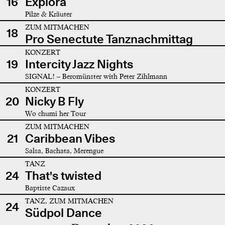
16
Explora
Pilze & Kräuter
ZUM MITMACHEN
18
Pro Senectute Tanznachmittag
KONZERT
19
Intercity Jazz Nights
SIGNAL! – Beromünster with Peter Zihlmann
KONZERT
20
Nicky B Fly
Wo chumi her Tour
ZUM MITMACHEN
21
Caribbean Vibes
Salsa, Bachata, Merengue
TANZ
24
That's twisted
Baptiste Cazaux
TANZ, ZUM MITMACHEN
24
Südpol Dance