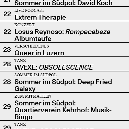
Sommer im Südpol: David Koch
LIVE-PODCAST
22
Extrem Therapie
KONZERT
22
Losus Reynoso:
Rompecabeza
Albumtaufe
VERSCHIEDENES
23
Queer in Luzern
TANZ
28
WÆXE:
OBSOLESCENCE
SOMMER IM SÜDPOL
28
Sommer im Südpol: Deep Fried
Galaxy
ZUM MITMACHEN
Sommer im Südpol:
29
Quartierverein Kehrhof: Musik-
Bingo
TANZ
29