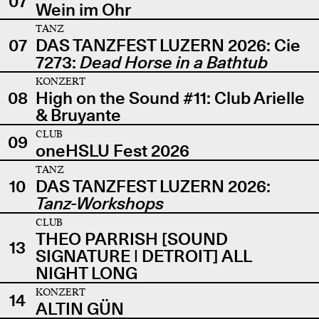
07
Wein im Ohr
TANZ
07
DAS TANZFEST LUZERN 2026: Cie
7273:
Dead Horse in a Bathtub
KONZERT
08
High on the Sound #11: Club Arielle
& Bruyante
CLUB
09
oneHSLU Fest 2026
TANZ
10
DAS TANZFEST LUZERN 2026:
Tanz-Workshops
CLUB
THEO PARRISH [SOUND
13
SIGNATURE | DETROIT] ALL
NIGHT LONG
KONZERT
14
ALTIN GÜN