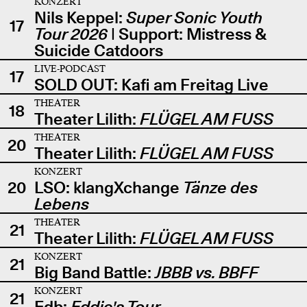
KONZERT
Nils Keppel:
Super Sonic Youth
17
Tour 2026
| Support: Mistress &
Suicide Catdoors
LIVE-PODCAST
17
SOLD OUT: Kafi am Freitag Live
THEATER
18
Theater Lilith:
FLÜGEL AM FUSS
THEATER
20
Theater Lilith:
FLÜGEL AM FUSS
KONZERT
20
LSO: klangXchange
Tänze des
Lebens
THEATER
21
Theater Lilith:
FLÜGEL AM FUSS
KONZERT
21
Big Band Battle:
JBBB vs. BBFF
KONZERT
21
Edb:
Eddie's Tour