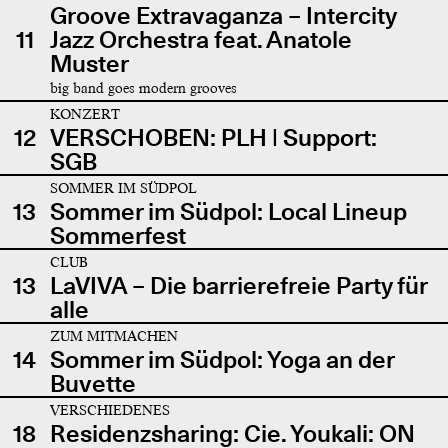
Groove Extravaganza – Intercity
11
Jazz Orchestra feat. Anatole
Muster
big band goes modern grooves
KONZERT
12
VERSCHOBEN: PLH | Support:
SGB
SOMMER IM SÜDPOL
13
Sommer im Südpol: Local Lineup
Sommerfest
CLUB
13
LaVIVA – Die barrierefreie Party für
alle
ZUM MITMACHEN
14
Sommer im Südpol: Yoga an der
Buvette
VERSCHIEDENES
18
Residenzsharing: Cie. Youkali: ON