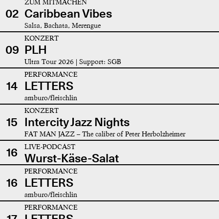
ZUM MITMACHEN
02
Caribbean Vibes
Salsa, Bachata, Merengue
KONZERT
09
PLH
Ultra Tour 2026 | Support: SGB
PERFORMANCE
14
LETTERS
amburo/fleischlin
KONZERT
15
Intercity Jazz Nights
FAT MAN JAZZ – The caliber of Peter Herbolzheimer
LIVE-PODCAST
16
Wurst-Käse-Salat
PERFORMANCE
16
LETTERS
amburo/fleischlin
PERFORMANCE
17
LETTERS