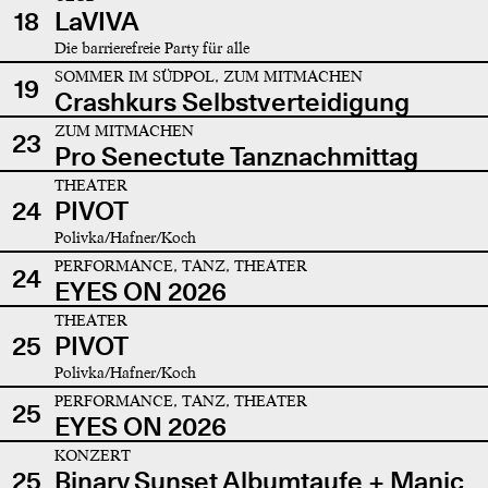
18
LaVIVA
Die barrierefreie Party für alle
SOMMER IM SÜDPOL, ZUM MITMACHEN
19
Crashkurs Selbstverteidigung
ZUM MITMACHEN
23
Pro Senectute Tanznachmittag
THEATER
24
PIVOT
Polivka/Hafner/Koch
PERFORMANCE, TANZ, THEATER
24
EYES ON 2026
THEATER
25
PIVOT
Polivka/Hafner/Koch
PERFORMANCE, TANZ, THEATER
25
EYES ON 2026
KONZERT
25
Binary Sunset Albumtaufe + Manic