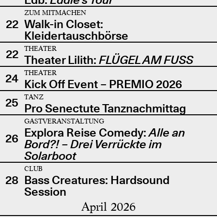
ZUM MITMACHEN
22
Walk-in Closet:
Kleidertauschbörse
THEATER
22
Theater Lilith:
FLÜGEL AM FUSS
THEATER
24
Kick Off Event – PREMIO 2026
TANZ
25
Pro Senectute Tanznachmittag
GASTVERANSTALTUNG
Explora Reise Comedy:
Alle an
26
Bord?! – Drei Verrückte im
Solarboot
CLUB
28
Bass Creatures: Hardsound
Session
April 2026