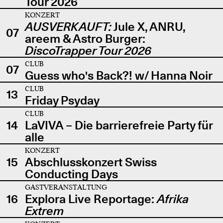
Tour 2026
KONZERT
AUSVERKAUFT:
Jule X, ANRU,
07
areem & Astro Burger:
DiscoTrapper Tour 2026
CLUB
07
Guess who's Back?! w/ Hanna Noir
CLUB
13
Friday Psyday
CLUB
14
LaVIVA – Die barrierefreie Party für
alle
KONZERT
15
Abschlusskonzert Swiss
Conducting Days
GASTVERANSTALTUNG
16
Explora Live Reportage:
Afrika
Extrem