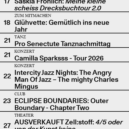
17
Saskia Fröhlich:
Meine kleine
scheiss Drecksbuchtour 2.0
ZUM MITMACHEN
18
Glühvette: Gemütlich ins neue
Jahr
TANZ
21
Pro Senectute Tanznachmittag
KONZERT
21
Camilla Sparksss - Tour 2026
KONZERT
Intercity Jazz Nights: The Angry
22
Man Of Jazz – The mighty Charles
Mingus
CLUB
23
ECLIPSE BOUNDARIES: Outer
Boundary - Chapter Two
THEATER
AUSVERKAUFT Zell:stoff:
4/5 oder
27
von der Kunst keine