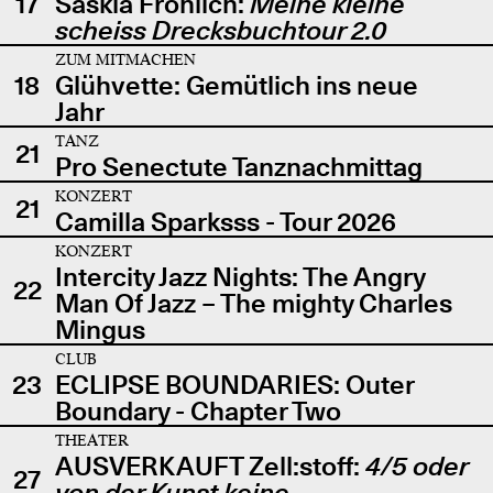
17
Saskia Fröhlich:
Meine kleine
scheiss Drecksbuchtour 2.0
ZUM MITMACHEN
18
Glühvette: Gemütlich ins neue
Jahr
TANZ
21
Pro Senectute Tanznachmittag
KONZERT
21
Camilla Sparksss - Tour 2026
KONZERT
Intercity Jazz Nights: The Angry
22
Man Of Jazz – The mighty Charles
Mingus
CLUB
23
ECLIPSE BOUNDARIES: Outer
Boundary - Chapter Two
THEATER
AUSVERKAUFT Zell:stoff:
4/5 oder
27
von der Kunst keine