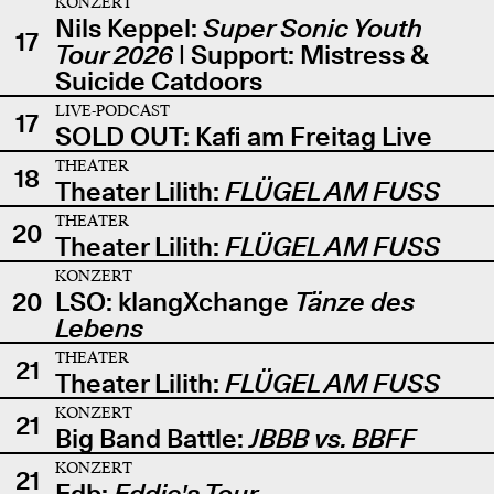
KONZERT
Nils Keppel:
Super Sonic Youth
17
Tour 2026
| Support: Mistress &
Suicide Catdoors
LIVE-PODCAST
17
SOLD OUT: Kafi am Freitag Live
THEATER
18
Theater Lilith:
FLÜGEL AM FUSS
THEATER
20
Theater Lilith:
FLÜGEL AM FUSS
KONZERT
20
LSO: klangXchange
Tänze des
Lebens
THEATER
21
Theater Lilith:
FLÜGEL AM FUSS
KONZERT
21
Big Band Battle:
JBBB vs. BBFF
KONZERT
21
Edb:
Eddie's Tour