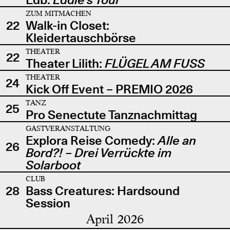
ZUM MITMACHEN
22
Walk-in Closet:
Kleidertauschbörse
THEATER
22
Theater Lilith:
FLÜGEL AM FUSS
THEATER
24
Kick Off Event – PREMIO 2026
TANZ
25
Pro Senectute Tanznachmittag
GASTVERANSTALTUNG
Explora Reise Comedy:
Alle an
26
Bord?! – Drei Verrückte im
Solarboot
CLUB
28
Bass Creatures: Hardsound
Session
April 2026