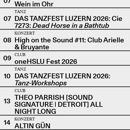
07
Wein im Ohr
TANZ
07
DAS TANZFEST LUZERN 2026: Cie
7273:
Dead Horse in a Bathtub
KONZERT
08
High on the Sound #11: Club Arielle
& Bruyante
CLUB
09
oneHSLU Fest 2026
TANZ
10
DAS TANZFEST LUZERN 2026:
Tanz-Workshops
CLUB
THEO PARRISH [SOUND
13
SIGNATURE | DETROIT] ALL
NIGHT LONG
KONZERT
14
ALTIN GÜN