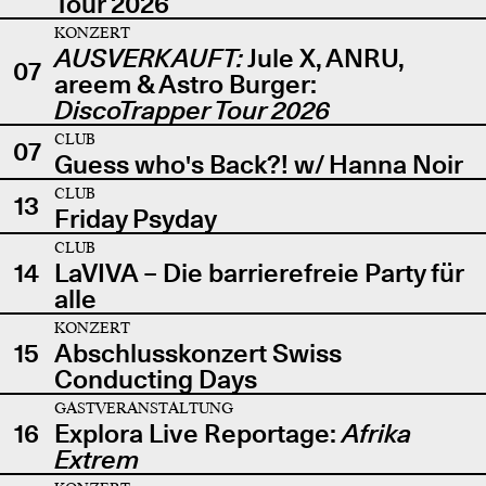
Tour 2026
KONZERT
AUSVERKAUFT:
Jule X, ANRU,
07
areem & Astro Burger:
DiscoTrapper Tour 2026
CLUB
07
Guess who's Back?! w/ Hanna Noir
CLUB
13
Friday Psyday
CLUB
14
LaVIVA – Die barrierefreie Party für
alle
KONZERT
15
Abschlusskonzert Swiss
Conducting Days
GASTVERANSTALTUNG
16
Explora Live Reportage:
Afrika
Extrem