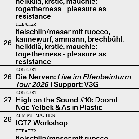
heikkilä, krstić, mauchle:
togetherness - pleasure as
resistance
THEATER
fleischlin/meser mit ruocco,
kannewurf, ammann, brechbühl,
26
heikkilä, krstić, mauchle:
togetherness - pleasure as
resistance
KONZERT
26
Die Nerven:
Live im Elfenbeinturm
Tour 2026
| Support: V3G
KONZERT
27
High on the Sound #10: Doom!
Noo Yelbek & As in Plastic
ZUM MITMACHEN
28
IGTZ Workshop
THEATER
fleischlin/meser mit ruocco,