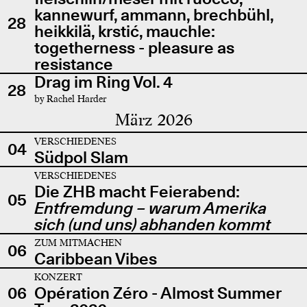
kannewurf, ammann, brechbühl,
28
heikkilä, krstić, mauchle:
togetherness - pleasure as
resistance
Drag im Ring Vol. 4
28
by Rachel Harder
März 2026
VERSCHIEDENES
04
Südpol Slam
VERSCHIEDENES
Die ZHB macht Feierabend:
05
Entfremdung – warum Amerika
sich (und uns) abhanden kommt
ZUM MITMACHEN
06
Caribbean Vibes
KONZERT
06
Opération Zéro - Almost Summer