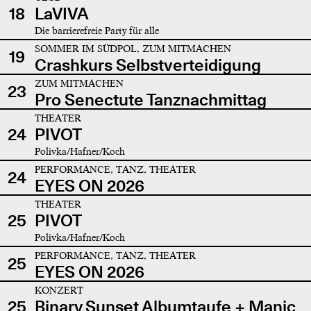
18
LaVIVA
Die barrierefreie Party für alle
SOMMER IM SÜDPOL, ZUM MITMACHEN
19
Crashkurs Selbstverteidigung
ZUM MITMACHEN
23
Pro Senectute Tanznachmittag
THEATER
24
PIVOT
Polivka/Hafner/Koch
PERFORMANCE, TANZ, THEATER
24
EYES ON 2026
THEATER
25
PIVOT
Polivka/Hafner/Koch
PERFORMANCE, TANZ, THEATER
25
EYES ON 2026
KONZERT
25
Binary Sunset Albumtaufe + Manic