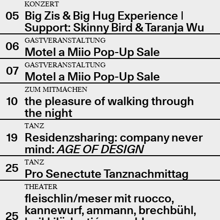
KONZERT
05
Big Zis & Big Hug Experience |
Support: Skinny Bird & Taranja Wu
GASTVERANSTALTUNG
06
Motel a Miio Pop-Up Sale
GASTVERANSTALTUNG
07
Motel a Miio Pop-Up Sale
ZUM MITMACHEN
10
the pleasure of walking through
the night
TANZ
19
Residenzsharing: company never
mind:
AGE OF DESIGN
TANZ
25
Pro Senectute Tanznachmittag
THEATER
fleischlin/meser mit ruocco,
kannewurf, ammann, brechbühl,
25