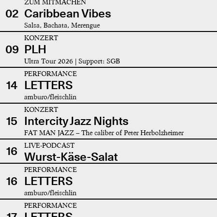
ZUM MITMACHEN
02
Caribbean Vibes
Salsa, Bachata, Merengue
KONZERT
09
PLH
Ultra Tour 2026 | Support: SGB
PERFORMANCE
14
LETTERS
amburo/fleischlin
KONZERT
15
Intercity Jazz Nights
FAT MAN JAZZ – The caliber of Peter Herbolzheimer
LIVE-PODCAST
16
Wurst-Käse-Salat
PERFORMANCE
16
LETTERS
amburo/fleischlin
PERFORMANCE
17
LETTERS