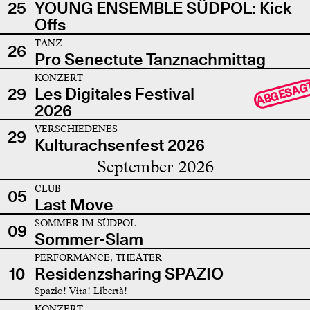
25
YOUNG ENSEMBLE SÜDPOL: Kick
Offs
TANZ
26
Pro Senectute Tanznachmittag
KONZERT
ABGESAG
29
Les Digitales Festival
2026
VERSCHIEDENES
29
Kulturachsenfest 2026
September 2026
CLUB
05
Last Move
SOMMER IM SÜDPOL
09
Sommer-Slam
PERFORMANCE, THEATER
10
Residenzsharing SPAZIO
Spazio! Vita! Libertà!
KONZERT