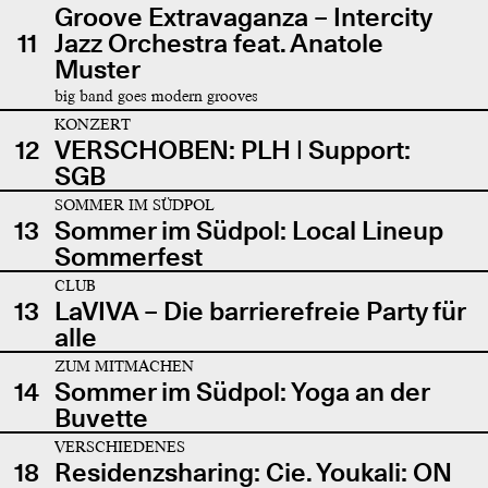
Groove Extravaganza – Intercity
11
Jazz Orchestra feat. Anatole
Muster
big band goes modern grooves
KONZERT
12
VERSCHOBEN: PLH | Support:
SGB
SOMMER IM SÜDPOL
13
Sommer im Südpol: Local Lineup
Sommerfest
CLUB
13
LaVIVA – Die barrierefreie Party für
alle
ZUM MITMACHEN
14
Sommer im Südpol: Yoga an der
Buvette
VERSCHIEDENES
18
Residenzsharing: Cie. Youkali: ON