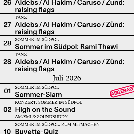
26
Aldebs / Al Hakim / Caruso / Zünd:
raising flags
TANZ
27
Aldebs / Al Hakim / Caruso / Zünd:
raising flags
SOMMER IM SÜDPOL
28
Sommer im Südpol: Rami Thawi
TANZ
28
Aldebs / Al Hakim / Caruso / Zünd:
raising flags
Juli 2026
SOMMER IM SÜDPOL
ABGESAG
01
Sommer-Slam
KONZERT, SOMMER IM SÜDPOL
02
High on the Sound
AMÆMI & SOUNDBUDDY
SOMMER IM SÜDPOL, ZUM MITMACHEN
10
Buvette-Quiz