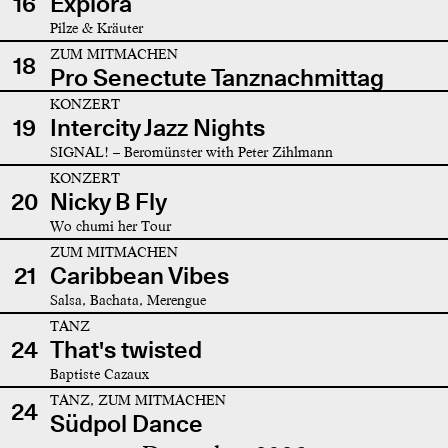
16
Explora
Pilze & Kräuter
ZUM MITMACHEN
18
Pro Senectute Tanznachmittag
KONZERT
19
Intercity Jazz Nights
SIGNAL! – Beromünster with Peter Zihlmann
KONZERT
20
Nicky B Fly
Wo chumi her Tour
ZUM MITMACHEN
21
Caribbean Vibes
Salsa, Bachata, Merengue
TANZ
24
That's twisted
Baptiste Cazaux
TANZ, ZUM MITMACHEN
24
Südpol Dance