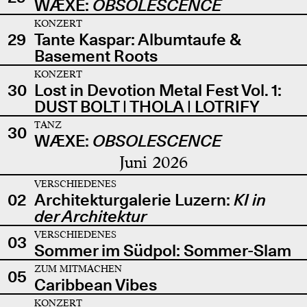
WÆXE:
OBSOLESCENCE
KONZERT
29
Tante Kaspar: Albumtaufe &
Basement Roots
KONZERT
30
Lost in Devotion Metal Fest Vol. 1:
DUST BOLT | THOLA | LOTRIFY
TANZ
30
WÆXE:
OBSOLESCENCE
Juni 2026
VERSCHIEDENES
02
Architekturgalerie Luzern:
KI in
der Architektur
VERSCHIEDENES
03
Sommer im Südpol: Sommer-Slam
ZUM MITMACHEN
05
Caribbean Vibes
KONZERT