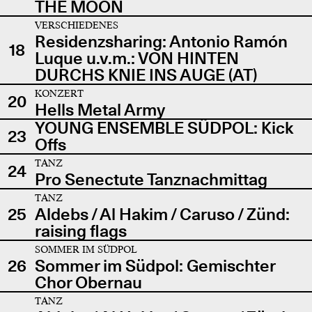
THE MOON
VERSCHIEDENES
Residenzsharing: Antonio Ramón
18
Luque u.v.m.: VON HINTEN
DURCHS KNIE INS AUGE (AT)
KONZERT
20
Hells Metal Army
YOUNG ENSEMBLE SÜDPOL: Kick
23
Offs
TANZ
24
Pro Senectute Tanznachmittag
TANZ
25
Aldebs / Al Hakim / Caruso / Zünd:
raising flags
SOMMER IM SÜDPOL
26
Sommer im Südpol: Gemischter
Chor Obernau
TANZ