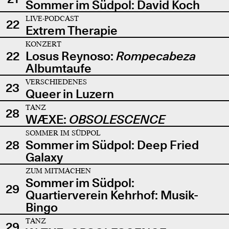
Sommer im Südpol: David Koch
LIVE-PODCAST
22
Extrem Therapie
KONZERT
22
Losus Reynoso:
Rompecabeza
Albumtaufe
VERSCHIEDENES
23
Queer in Luzern
TANZ
28
WÆXE:
OBSOLESCENCE
SOMMER IM SÜDPOL
28
Sommer im Südpol: Deep Fried
Galaxy
ZUM MITMACHEN
Sommer im Südpol:
29
Quartierverein Kehrhof: Musik-
Bingo
TANZ
29