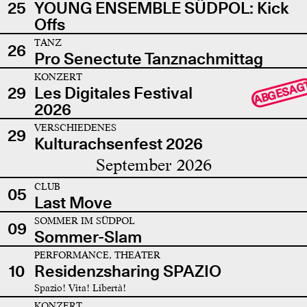
25
YOUNG ENSEMBLE SÜDPOL: Kick
Offs
TANZ
26
Pro Senectute Tanznachmittag
KONZERT
ABGESAG
29
Les Digitales Festival
2026
VERSCHIEDENES
29
Kulturachsenfest 2026
September 2026
CLUB
05
Last Move
SOMMER IM SÜDPOL
09
Sommer-Slam
PERFORMANCE, THEATER
10
Residenzsharing SPAZIO
Spazio! Vita! Libertà!
KONZERT