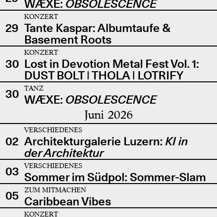
WÆXE:
OBSOLESCENCE
KONZERT
29
Tante Kaspar: Albumtaufe &
Basement Roots
KONZERT
30
Lost in Devotion Metal Fest Vol. 1:
DUST BOLT | THOLA | LOTRIFY
TANZ
30
WÆXE:
OBSOLESCENCE
Juni 2026
VERSCHIEDENES
02
Architekturgalerie Luzern:
KI in
der Architektur
VERSCHIEDENES
03
Sommer im Südpol: Sommer-Slam
ZUM MITMACHEN
05
Caribbean Vibes
KONZERT