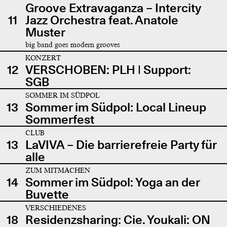
Groove Extravaganza – Intercity
11
Jazz Orchestra feat. Anatole
Muster
big band goes modern grooves
KONZERT
12
VERSCHOBEN: PLH | Support:
SGB
SOMMER IM SÜDPOL
13
Sommer im Südpol: Local Lineup
Sommerfest
CLUB
13
LaVIVA – Die barrierefreie Party für
alle
ZUM MITMACHEN
14
Sommer im Südpol: Yoga an der
Buvette
VERSCHIEDENES
18
Residenzsharing: Cie. Youkali: ON