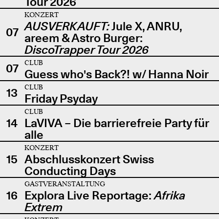
Tour 2026
KONZERT
AUSVERKAUFT:
Jule X, ANRU,
07
areem & Astro Burger:
DiscoTrapper Tour 2026
CLUB
07
Guess who's Back?! w/ Hanna Noir
CLUB
13
Friday Psyday
CLUB
14
LaVIVA – Die barrierefreie Party für
alle
KONZERT
15
Abschlusskonzert Swiss
Conducting Days
GASTVERANSTALTUNG
16
Explora Live Reportage:
Afrika
Extrem