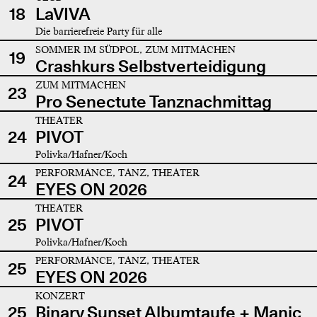
18
LaVIVA
Die barrierefreie Party für alle
SOMMER IM SÜDPOL, ZUM MITMACHEN
19
Crashkurs Selbstverteidigung
ZUM MITMACHEN
23
Pro Senectute Tanznachmittag
THEATER
24
PIVOT
Polivka/Hafner/Koch
PERFORMANCE, TANZ, THEATER
24
EYES ON 2026
THEATER
25
PIVOT
Polivka/Hafner/Koch
PERFORMANCE, TANZ, THEATER
25
EYES ON 2026
KONZERT
25
Binary Sunset Albumtaufe + Manic