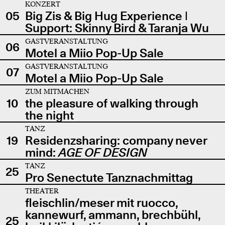
KONZERT
05
Big Zis & Big Hug Experience |
Support: Skinny Bird & Taranja Wu
GASTVERANSTALTUNG
06
Motel a Miio Pop-Up Sale
GASTVERANSTALTUNG
07
Motel a Miio Pop-Up Sale
ZUM MITMACHEN
10
the pleasure of walking through
the night
TANZ
19
Residenzsharing: company never
mind:
AGE OF DESIGN
TANZ
25
Pro Senectute Tanznachmittag
THEATER
fleischlin/meser mit ruocco,
kannewurf, ammann, brechbühl,
25