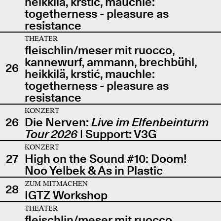
heikkilä, krstić, mauchle:
togetherness - pleasure as
resistance
THEATER
fleischlin/meser mit ruocco,
kannewurf, ammann, brechbühl,
26
heikkilä, krstić, mauchle:
togetherness - pleasure as
resistance
KONZERT
26
Die Nerven:
Live im Elfenbeinturm
Tour 2026
| Support: V3G
KONZERT
27
High on the Sound #10: Doom!
Noo Yelbek & As in Plastic
ZUM MITMACHEN
28
IGTZ Workshop
THEATER
fleischlin/meser mit ruocco,