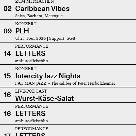
ZUM MITMACHEN
02
Caribbean Vibes
Salsa, Bachata, Merengue
KONZERT
09
PLH
Ultra Tour 2026 | Support: SGB
PERFORMANCE
14
LETTERS
amburo/fleischlin
KONZERT
15
Intercity Jazz Nights
FAT MAN JAZZ – The caliber of Peter Herbolzheimer
LIVE-PODCAST
16
Wurst-Käse-Salat
PERFORMANCE
16
LETTERS
amburo/fleischlin
PERFORMANCE
17
LETTERS