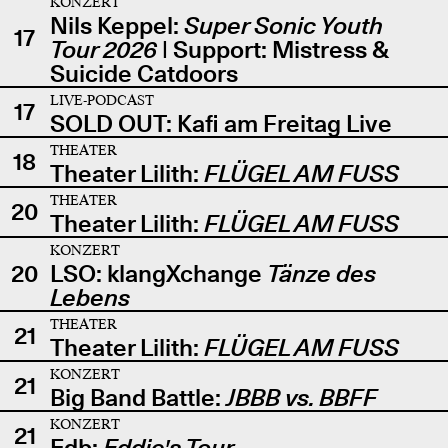
KONZERT
Nils Keppel:
Super Sonic Youth
17
Tour 2026
| Support: Mistress &
Suicide Catdoors
LIVE-PODCAST
17
SOLD OUT: Kafi am Freitag Live
THEATER
18
Theater Lilith:
FLÜGEL AM FUSS
THEATER
20
Theater Lilith:
FLÜGEL AM FUSS
KONZERT
20
LSO: klangXchange
Tänze des
Lebens
THEATER
21
Theater Lilith:
FLÜGEL AM FUSS
KONZERT
21
Big Band Battle:
JBBB vs. BBFF
KONZERT
21
Edb:
Eddie's Tour