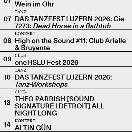
07
Wein im Ohr
TANZ
07
DAS TANZFEST LUZERN 2026: Cie
7273:
Dead Horse in a Bathtub
KONZERT
08
High on the Sound #11: Club Arielle
& Bruyante
CLUB
09
oneHSLU Fest 2026
TANZ
10
DAS TANZFEST LUZERN 2026:
Tanz-Workshops
CLUB
THEO PARRISH [SOUND
13
SIGNATURE | DETROIT] ALL
NIGHT LONG
KONZERT
14
ALTIN GÜN