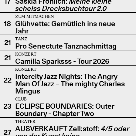
17
Saskia Fröhlich:
Meine kleine
scheiss Drecksbuchtour 2.0
ZUM MITMACHEN
18
Glühvette: Gemütlich ins neue
Jahr
TANZ
21
Pro Senectute Tanznachmittag
KONZERT
21
Camilla Sparksss - Tour 2026
KONZERT
Intercity Jazz Nights: The Angry
22
Man Of Jazz – The mighty Charles
Mingus
CLUB
23
ECLIPSE BOUNDARIES: Outer
Boundary - Chapter Two
THEATER
AUSVERKAUFT Zell:stoff:
4/5 oder
27
von der Kunst keine