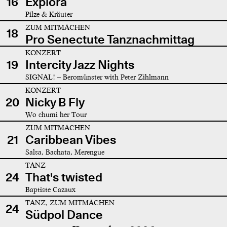
16
Explora
Pilze & Kräuter
ZUM MITMACHEN
18
Pro Senectute Tanznachmittag
KONZERT
19
Intercity Jazz Nights
SIGNAL! – Beromünster with Peter Zihlmann
KONZERT
20
Nicky B Fly
Wo chumi her Tour
ZUM MITMACHEN
21
Caribbean Vibes
Salsa, Bachata, Merengue
TANZ
24
That's twisted
Baptiste Cazaux
TANZ, ZUM MITMACHEN
24
Südpol Dance