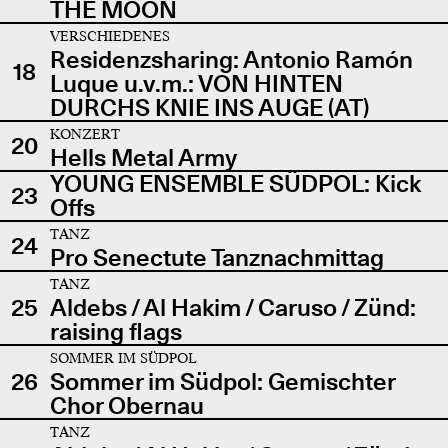
THE MOON
VERSCHIEDENES
Residenzsharing: Antonio Ramón
18
Luque u.v.m.: VON HINTEN
DURCHS KNIE INS AUGE (AT)
KONZERT
20
Hells Metal Army
YOUNG ENSEMBLE SÜDPOL: Kick
23
Offs
TANZ
24
Pro Senectute Tanznachmittag
TANZ
25
Aldebs / Al Hakim / Caruso / Zünd:
raising flags
SOMMER IM SÜDPOL
26
Sommer im Südpol: Gemischter
Chor Obernau
TANZ