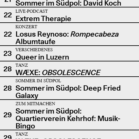
Sommer im Südpol: David Koch
LIVE-PODCAST
22
Extrem Therapie
KONZERT
22
Losus Reynoso:
Rompecabeza
Albumtaufe
VERSCHIEDENES
23
Queer in Luzern
TANZ
28
WÆXE:
OBSOLESCENCE
SOMMER IM SÜDPOL
28
Sommer im Südpol: Deep Fried
Galaxy
ZUM MITMACHEN
Sommer im Südpol:
29
Quartierverein Kehrhof: Musik-
Bingo
TANZ
29