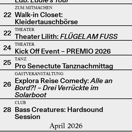
ZUM MITMACHEN
22
Walk-in Closet:
Kleidertauschbörse
THEATER
22
Theater Lilith:
FLÜGEL AM FUSS
THEATER
24
Kick Off Event – PREMIO 2026
TANZ
25
Pro Senectute Tanznachmittag
GASTVERANSTALTUNG
Explora Reise Comedy:
Alle an
26
Bord?! – Drei Verrückte im
Solarboot
CLUB
28
Bass Creatures: Hardsound
Session
April 2026