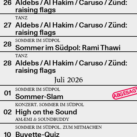
26
Aldebs / Al Hakim / Caruso / Zünd:
raising flags
TANZ
27
Aldebs / Al Hakim / Caruso / Zünd:
raising flags
SOMMER IM SÜDPOL
28
Sommer im Südpol: Rami Thawi
TANZ
28
Aldebs / Al Hakim / Caruso / Zünd:
raising flags
Juli 2026
SOMMER IM SÜDPOL
ABGESAG
01
Sommer-Slam
KONZERT, SOMMER IM SÜDPOL
02
High on the Sound
AMÆMI & SOUNDBUDDY
SOMMER IM SÜDPOL, ZUM MITMACHEN
10
Buvette-Quiz