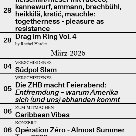
kannewurf, ammann, brechbühl,
28
heikkilä, krstić, mauchle:
togetherness - pleasure as
resistance
Drag im Ring Vol. 4
28
by Rachel Harder
März 2026
VERSCHIEDENES
04
Südpol Slam
VERSCHIEDENES
Die ZHB macht Feierabend:
05
Entfremdung – warum Amerika
sich (und uns) abhanden kommt
ZUM MITMACHEN
06
Caribbean Vibes
KONZERT
06
Opération Zéro - Almost Summer