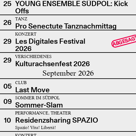
25
YOUNG ENSEMBLE SÜDPOL: Kick
Offs
TANZ
26
Pro Senectute Tanznachmittag
KONZERT
ABGESAG
29
Les Digitales Festival
2026
VERSCHIEDENES
29
Kulturachsenfest 2026
September 2026
CLUB
05
Last Move
SOMMER IM SÜDPOL
09
Sommer-Slam
PERFORMANCE, THEATER
10
Residenzsharing SPAZIO
Spazio! Vita! Libertà!
KONZERT