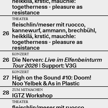
heikkilä, krstić, mauchle:
togetherness - pleasure as
resistance
THEATER
fleischlin/meser mit ruocco,
kannewurf, ammann, brechbühl,
26
heikkilä, krstić, mauchle:
togetherness - pleasure as
resistance
KONZERT
26
Die Nerven:
Live im Elfenbeinturm
Tour 2026
| Support: V3G
KONZERT
27
High on the Sound #10: Doom!
Noo Yelbek & As in Plastic
ZUM MITMACHEN
28
IGTZ Workshop
THEATER
fleischlin/meser mit ruocco,