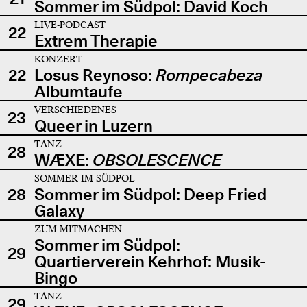
Sommer im Südpol: David Koch
LIVE-PODCAST
22
Extrem Therapie
KONZERT
22
Losus Reynoso:
Rompecabeza
Albumtaufe
VERSCHIEDENES
23
Queer in Luzern
TANZ
28
WÆXE:
OBSOLESCENCE
SOMMER IM SÜDPOL
28
Sommer im Südpol: Deep Fried
Galaxy
ZUM MITMACHEN
Sommer im Südpol:
29
Quartierverein Kehrhof: Musik-
Bingo
TANZ
29