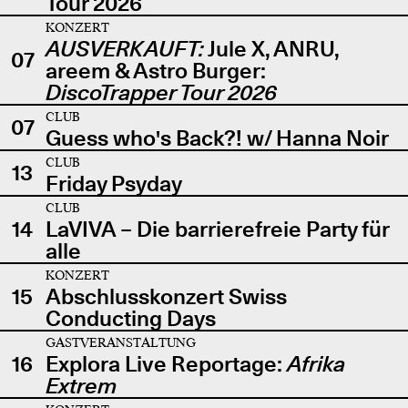
Tour 2026
KONZERT
AUSVERKAUFT:
Jule X, ANRU,
07
areem & Astro Burger:
DiscoTrapper Tour 2026
CLUB
07
Guess who's Back?! w/ Hanna Noir
CLUB
13
Friday Psyday
CLUB
14
LaVIVA – Die barrierefreie Party für
alle
KONZERT
15
Abschlusskonzert Swiss
Conducting Days
GASTVERANSTALTUNG
16
Explora Live Reportage:
Afrika
Extrem