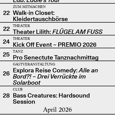
ZUM MITMACHEN
22
Walk-in Closet:
Kleidertauschbörse
THEATER
22
Theater Lilith:
FLÜGEL AM FUSS
THEATER
24
Kick Off Event – PREMIO 2026
TANZ
25
Pro Senectute Tanznachmittag
GASTVERANSTALTUNG
Explora Reise Comedy:
Alle an
26
Bord?! – Drei Verrückte im
Solarboot
CLUB
28
Bass Creatures: Hardsound
Session
April 2026