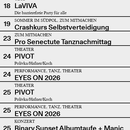
18
LaVIVA
Die barrierefreie Party für alle
SOMMER IM SÜDPOL, ZUM MITMACHEN
19
Crashkurs Selbstverteidigung
ZUM MITMACHEN
23
Pro Senectute Tanznachmittag
THEATER
24
PIVOT
Polivka/Hafner/Koch
PERFORMANCE, TANZ, THEATER
24
EYES ON 2026
THEATER
25
PIVOT
Polivka/Hafner/Koch
PERFORMANCE, TANZ, THEATER
25
EYES ON 2026
KONZERT
25
Binary Sunset Albumtaufe + Manic