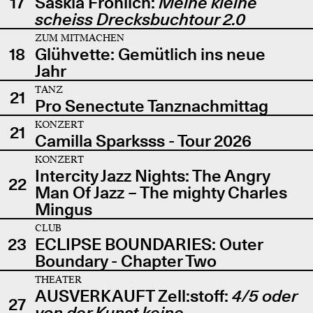
17
Saskia Fröhlich:
Meine kleine
scheiss Drecksbuchtour 2.0
ZUM MITMACHEN
18
Glühvette: Gemütlich ins neue
Jahr
TANZ
21
Pro Senectute Tanznachmittag
KONZERT
21
Camilla Sparksss - Tour 2026
KONZERT
Intercity Jazz Nights: The Angry
22
Man Of Jazz – The mighty Charles
Mingus
CLUB
23
ECLIPSE BOUNDARIES: Outer
Boundary - Chapter Two
THEATER
AUSVERKAUFT Zell:stoff:
4/5 oder
27
von der Kunst keine