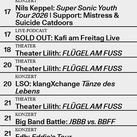
KONZERT
Nils Keppel:
Super Sonic Youth
17
Tour 2026
| Support: Mistress &
Suicide Catdoors
LIVE-PODCAST
17
SOLD OUT: Kafi am Freitag Live
THEATER
18
Theater Lilith:
FLÜGEL AM FUSS
THEATER
20
Theater Lilith:
FLÜGEL AM FUSS
KONZERT
20
LSO: klangXchange
Tänze des
Lebens
THEATER
21
Theater Lilith:
FLÜGEL AM FUSS
KONZERT
21
Big Band Battle:
JBBB vs. BBFF
KONZERT
21
Edb:
Eddie's Tour