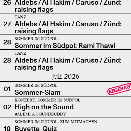
26
Aldebs / Al Hakim / Caruso / Zünd:
raising flags
TANZ
27
Aldebs / Al Hakim / Caruso / Zünd:
raising flags
SOMMER IM SÜDPOL
28
Sommer im Südpol: Rami Thawi
TANZ
28
Aldebs / Al Hakim / Caruso / Zünd:
raising flags
Juli 2026
SOMMER IM SÜDPOL
ABGESAG
01
Sommer-Slam
KONZERT, SOMMER IM SÜDPOL
02
High on the Sound
AMÆMI & SOUNDBUDDY
SOMMER IM SÜDPOL, ZUM MITMACHEN
10
Buvette-Quiz