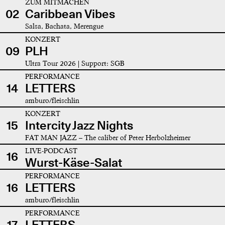
ZUM MITMACHEN
02
Caribbean Vibes
Salsa, Bachata, Merengue
KONZERT
09
PLH
Ultra Tour 2026 | Support: SGB
PERFORMANCE
14
LETTERS
amburo/fleischlin
KONZERT
15
Intercity Jazz Nights
FAT MAN JAZZ – The caliber of Peter Herbolzheimer
LIVE-PODCAST
16
Wurst-Käse-Salat
PERFORMANCE
16
LETTERS
amburo/fleischlin
PERFORMANCE
17
LETTERS