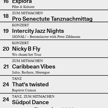
16
Explora
Pilze & Kräuter
ZUM MITMACHEN
18
Pro Senectute Tanznachmittag
KONZERT
19
Intercity Jazz Nights
SIGNAL! – Beromünster with Peter Zihlmann
KONZERT
20
Nicky B Fly
Wo chumi her Tour
ZUM MITMACHEN
21
Caribbean Vibes
Salsa, Bachata, Merengue
TANZ
24
That's twisted
Baptiste Cazaux
TANZ, ZUM MITMACHEN
24
Südpol Dance