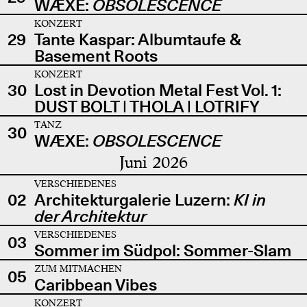
WÆXE:
OBSOLESCENCE
KONZERT
29
Tante Kaspar: Albumtaufe &
Basement Roots
KONZERT
30
Lost in Devotion Metal Fest Vol. 1:
DUST BOLT | THOLA | LOTRIFY
TANZ
30
WÆXE:
OBSOLESCENCE
Juni 2026
VERSCHIEDENES
02
Architekturgalerie Luzern:
KI in
der Architektur
VERSCHIEDENES
03
Sommer im Südpol: Sommer-Slam
ZUM MITMACHEN
05
Caribbean Vibes
KONZERT