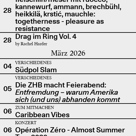
kannewurf, ammann, brechbühl,
28
heikkilä, krstić, mauchle:
togetherness - pleasure as
resistance
Drag im Ring Vol. 4
28
by Rachel Harder
März 2026
VERSCHIEDENES
04
Südpol Slam
VERSCHIEDENES
Die ZHB macht Feierabend:
05
Entfremdung – warum Amerika
sich (und uns) abhanden kommt
ZUM MITMACHEN
06
Caribbean Vibes
KONZERT
06
Opération Zéro - Almost Summer