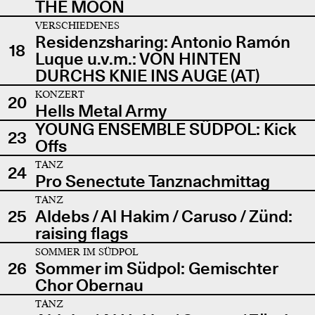
THE MOON
VERSCHIEDENES
Residenzsharing: Antonio Ramón
18
Luque u.v.m.: VON HINTEN
DURCHS KNIE INS AUGE (AT)
KONZERT
20
Hells Metal Army
YOUNG ENSEMBLE SÜDPOL: Kick
23
Offs
TANZ
24
Pro Senectute Tanznachmittag
TANZ
25
Aldebs / Al Hakim / Caruso / Zünd:
raising flags
SOMMER IM SÜDPOL
26
Sommer im Südpol: Gemischter
Chor Obernau
TANZ