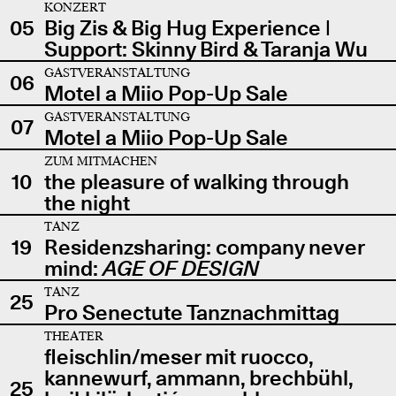
KONZERT
05
Big Zis & Big Hug Experience |
Support: Skinny Bird & Taranja Wu
GASTVERANSTALTUNG
06
Motel a Miio Pop-Up Sale
GASTVERANSTALTUNG
07
Motel a Miio Pop-Up Sale
ZUM MITMACHEN
10
the pleasure of walking through
the night
TANZ
19
Residenzsharing: company never
mind:
AGE OF DESIGN
TANZ
25
Pro Senectute Tanznachmittag
THEATER
fleischlin/meser mit ruocco,
kannewurf, ammann, brechbühl,
25