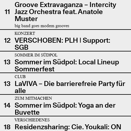
Groove Extravaganza – Intercity
11
Jazz Orchestra feat. Anatole
Muster
big band goes modern grooves
KONZERT
12
VERSCHOBEN: PLH | Support:
SGB
SOMMER IM SÜDPOL
13
Sommer im Südpol: Local Lineup
Sommerfest
CLUB
13
LaVIVA – Die barrierefreie Party für
alle
ZUM MITMACHEN
14
Sommer im Südpol: Yoga an der
Buvette
VERSCHIEDENES
18
Residenzsharing: Cie. Youkali: ON