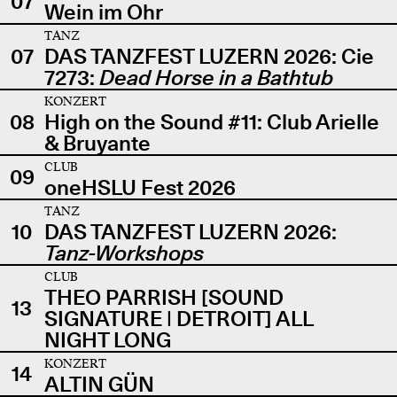
07
Wein im Ohr
TANZ
07
DAS TANZFEST LUZERN 2026: Cie
7273:
Dead Horse in a Bathtub
KONZERT
08
High on the Sound #11: Club Arielle
& Bruyante
CLUB
09
oneHSLU Fest 2026
TANZ
10
DAS TANZFEST LUZERN 2026:
Tanz-Workshops
CLUB
THEO PARRISH [SOUND
13
SIGNATURE | DETROIT] ALL
NIGHT LONG
KONZERT
14
ALTIN GÜN