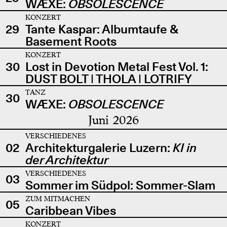
WÆXE:
OBSOLESCENCE
KONZERT
29
Tante Kaspar: Albumtaufe &
Basement Roots
KONZERT
30
Lost in Devotion Metal Fest Vol. 1:
DUST BOLT | THOLA | LOTRIFY
TANZ
30
WÆXE:
OBSOLESCENCE
Juni 2026
VERSCHIEDENES
02
Architekturgalerie Luzern:
KI in
der Architektur
VERSCHIEDENES
03
Sommer im Südpol: Sommer-Slam
ZUM MITMACHEN
05
Caribbean Vibes
KONZERT