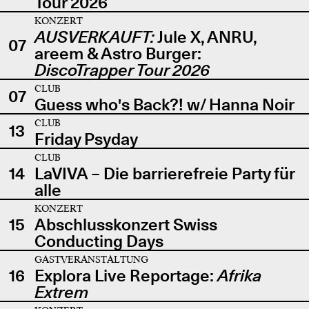
Tour 2026
KONZERT
AUSVERKAUFT:
Jule X, ANRU,
07
areem & Astro Burger:
DiscoTrapper Tour 2026
CLUB
07
Guess who's Back?! w/ Hanna Noir
CLUB
13
Friday Psyday
CLUB
14
LaVIVA – Die barrierefreie Party für
alle
KONZERT
15
Abschlusskonzert Swiss
Conducting Days
GASTVERANSTALTUNG
16
Explora Live Reportage:
Afrika
Extrem