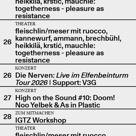
heikkilä, krstić, mauchle:
togetherness - pleasure as
resistance
THEATER
fleischlin/meser mit ruocco,
kannewurf, ammann, brechbühl,
26
heikkilä, krstić, mauchle:
togetherness - pleasure as
resistance
KONZERT
26
Die Nerven:
Live im Elfenbeinturm
Tour 2026
| Support: V3G
KONZERT
27
High on the Sound #10: Doom!
Noo Yelbek & As in Plastic
ZUM MITMACHEN
28
IGTZ Workshop
THEATER
fleischlin/meser mit ruocco,