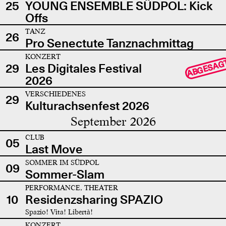
25
YOUNG ENSEMBLE SÜDPOL: Kick
Offs
TANZ
26
Pro Senectute Tanznachmittag
KONZERT
ABGESAG
29
Les Digitales Festival
2026
VERSCHIEDENES
29
Kulturachsenfest 2026
September 2026
CLUB
05
Last Move
SOMMER IM SÜDPOL
09
Sommer-Slam
PERFORMANCE, THEATER
10
Residenzsharing SPAZIO
Spazio! Vita! Libertà!
KONZERT