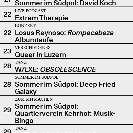
Sommer im Südpol: David Koch
LIVE-PODCAST
22
Extrem Therapie
KONZERT
22
Losus Reynoso:
Rompecabeza
Albumtaufe
VERSCHIEDENES
23
Queer in Luzern
TANZ
28
WÆXE:
OBSOLESCENCE
SOMMER IM SÜDPOL
28
Sommer im Südpol: Deep Fried
Galaxy
ZUM MITMACHEN
Sommer im Südpol:
29
Quartierverein Kehrhof: Musik-
Bingo
TANZ
29