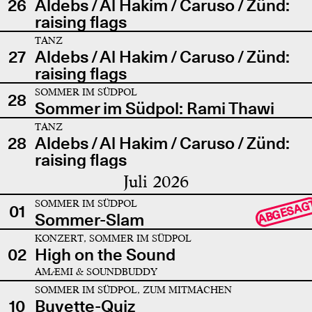
26
Aldebs / Al Hakim / Caruso / Zünd:
raising flags
TANZ
27
Aldebs / Al Hakim / Caruso / Zünd:
raising flags
SOMMER IM SÜDPOL
28
Sommer im Südpol: Rami Thawi
TANZ
28
Aldebs / Al Hakim / Caruso / Zünd:
raising flags
Juli 2026
SOMMER IM SÜDPOL
ABGESAG
01
Sommer-Slam
KONZERT, SOMMER IM SÜDPOL
02
High on the Sound
AMÆMI & SOUNDBUDDY
SOMMER IM SÜDPOL, ZUM MITMACHEN
10
Buvette-Quiz