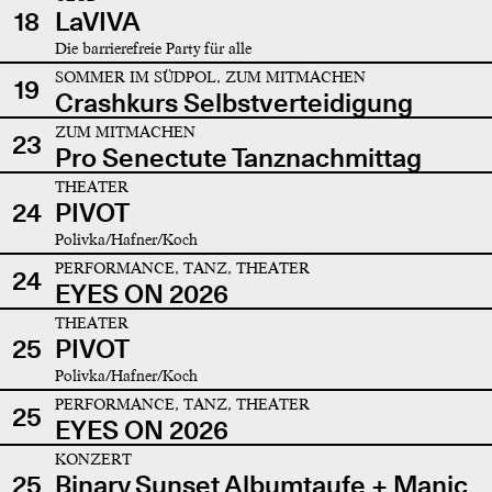
18
LaVIVA
Die barrierefreie Party für alle
SOMMER IM SÜDPOL, ZUM MITMACHEN
19
Crashkurs Selbstverteidigung
ZUM MITMACHEN
23
Pro Senectute Tanznachmittag
THEATER
24
PIVOT
Polivka/Hafner/Koch
PERFORMANCE, TANZ, THEATER
24
EYES ON 2026
THEATER
25
PIVOT
Polivka/Hafner/Koch
PERFORMANCE, TANZ, THEATER
25
EYES ON 2026
KONZERT
25
Binary Sunset Albumtaufe + Manic