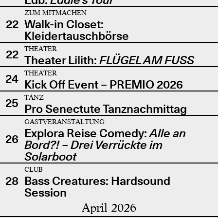
ZUM MITMACHEN
22
Walk-in Closet:
Kleidertauschbörse
THEATER
22
Theater Lilith:
FLÜGEL AM FUSS
THEATER
24
Kick Off Event – PREMIO 2026
TANZ
25
Pro Senectute Tanznachmittag
GASTVERANSTALTUNG
Explora Reise Comedy:
Alle an
26
Bord?! – Drei Verrückte im
Solarboot
CLUB
28
Bass Creatures: Hardsound
Session
April 2026