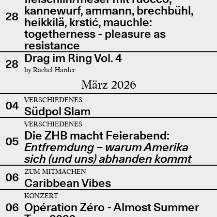
kannewurf, ammann, brechbühl,
28
heikkilä, krstić, mauchle:
togetherness - pleasure as
resistance
Drag im Ring Vol. 4
28
by Rachel Harder
März 2026
VERSCHIEDENES
04
Südpol Slam
VERSCHIEDENES
Die ZHB macht Feierabend:
05
Entfremdung – warum Amerika
sich (und uns) abhanden kommt
ZUM MITMACHEN
06
Caribbean Vibes
KONZERT
06
Opération Zéro - Almost Summer