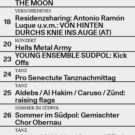
THE MOON
VERSCHIEDENES
Residenzsharing: Antonio Ramón
18
Luque u.v.m.: VON HINTEN
DURCHS KNIE INS AUGE (AT)
KONZERT
20
Hells Metal Army
YOUNG ENSEMBLE SÜDPOL: Kick
23
Offs
TANZ
24
Pro Senectute Tanznachmittag
TANZ
25
Aldebs / Al Hakim / Caruso / Zünd:
raising flags
SOMMER IM SÜDPOL
26
Sommer im Südpol: Gemischter
Chor Obernau
TANZ