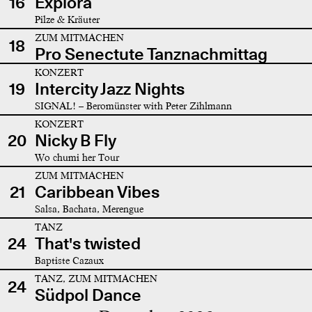
16
Explora
Pilze & Kräuter
ZUM MITMACHEN
18
Pro Senectute Tanznachmittag
KONZERT
19
Intercity Jazz Nights
SIGNAL! – Beromünster with Peter Zihlmann
KONZERT
20
Nicky B Fly
Wo chumi her Tour
ZUM MITMACHEN
21
Caribbean Vibes
Salsa, Bachata, Merengue
TANZ
24
That's twisted
Baptiste Cazaux
TANZ, ZUM MITMACHEN
24
Südpol Dance