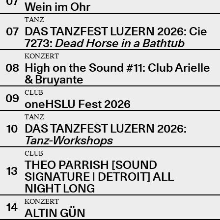
07
Wein im Ohr
TANZ
07
DAS TANZFEST LUZERN 2026: Cie
7273:
Dead Horse in a Bathtub
KONZERT
08
High on the Sound #11: Club Arielle
& Bruyante
CLUB
09
oneHSLU Fest 2026
TANZ
10
DAS TANZFEST LUZERN 2026:
Tanz-Workshops
CLUB
THEO PARRISH [SOUND
13
SIGNATURE | DETROIT] ALL
NIGHT LONG
KONZERT
14
ALTIN GÜN