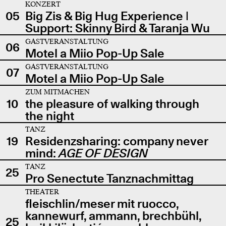
KONZERT
05
Big Zis & Big Hug Experience |
Support: Skinny Bird & Taranja Wu
GASTVERANSTALTUNG
06
Motel a Miio Pop-Up Sale
GASTVERANSTALTUNG
07
Motel a Miio Pop-Up Sale
ZUM MITMACHEN
10
the pleasure of walking through
the night
TANZ
19
Residenzsharing: company never
mind:
AGE OF DESIGN
TANZ
25
Pro Senectute Tanznachmittag
THEATER
fleischlin/meser mit ruocco,
kannewurf, ammann, brechbühl,
25