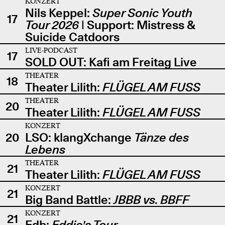
KONZERT
Nils Keppel:
Super Sonic Youth
17
Tour 2026
| Support: Mistress &
Suicide Catdoors
LIVE-PODCAST
17
SOLD OUT: Kafi am Freitag Live
THEATER
18
Theater Lilith:
FLÜGEL AM FUSS
THEATER
20
Theater Lilith:
FLÜGEL AM FUSS
KONZERT
20
LSO: klangXchange
Tänze des
Lebens
THEATER
21
Theater Lilith:
FLÜGEL AM FUSS
KONZERT
21
Big Band Battle:
JBBB vs. BBFF
KONZERT
21
Edb:
Eddie's Tour