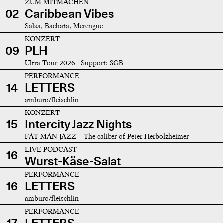
ZUM MITMACHEN
02
Caribbean Vibes
Salsa, Bachata, Merengue
KONZERT
09
PLH
Ultra Tour 2026 | Support: SGB
PERFORMANCE
14
LETTERS
amburo/fleischlin
KONZERT
15
Intercity Jazz Nights
FAT MAN JAZZ – The caliber of Peter Herbolzheimer
LIVE-PODCAST
16
Wurst-Käse-Salat
PERFORMANCE
16
LETTERS
amburo/fleischlin
PERFORMANCE
17
LETTERS