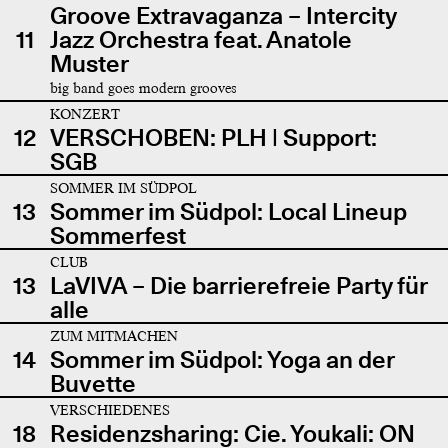
Groove Extravaganza – Intercity
11
Jazz Orchestra feat. Anatole
Muster
big band goes modern grooves
KONZERT
12
VERSCHOBEN: PLH | Support:
SGB
SOMMER IM SÜDPOL
13
Sommer im Südpol: Local Lineup
Sommerfest
CLUB
13
LaVIVA – Die barrierefreie Party für
alle
ZUM MITMACHEN
14
Sommer im Südpol: Yoga an der
Buvette
VERSCHIEDENES
18
Residenzsharing: Cie. Youkali: ON