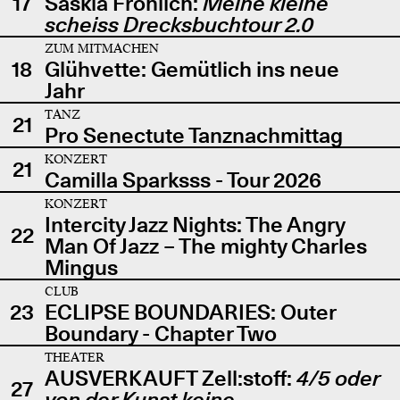
17
Saskia Fröhlich:
Meine kleine
scheiss Drecksbuchtour 2.0
ZUM MITMACHEN
18
Glühvette: Gemütlich ins neue
Jahr
TANZ
21
Pro Senectute Tanznachmittag
KONZERT
21
Camilla Sparksss - Tour 2026
KONZERT
Intercity Jazz Nights: The Angry
22
Man Of Jazz – The mighty Charles
Mingus
CLUB
23
ECLIPSE BOUNDARIES: Outer
Boundary - Chapter Two
THEATER
AUSVERKAUFT Zell:stoff:
4/5 oder
27
von der Kunst keine