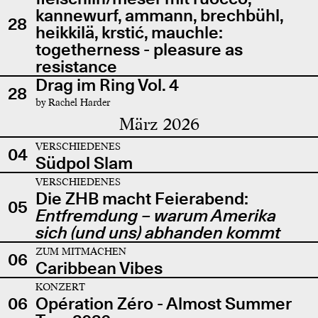
kannewurf, ammann, brechbühl,
28
heikkilä, krstić, mauchle:
togetherness - pleasure as
resistance
Drag im Ring Vol. 4
28
by Rachel Harder
März 2026
VERSCHIEDENES
04
Südpol Slam
VERSCHIEDENES
Die ZHB macht Feierabend:
05
Entfremdung – warum Amerika
sich (und uns) abhanden kommt
ZUM MITMACHEN
06
Caribbean Vibes
KONZERT
06
Opération Zéro - Almost Summer