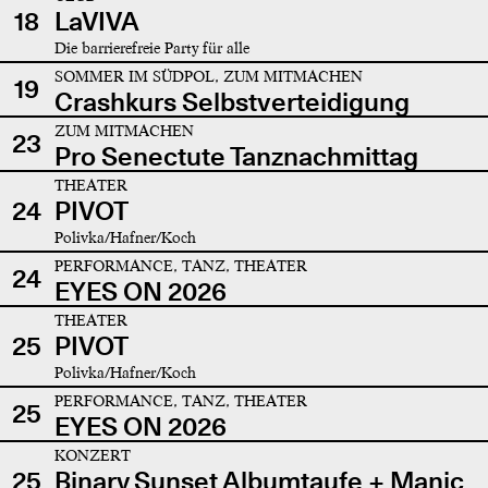
18
LaVIVA
Die barrierefreie Party für alle
SOMMER IM SÜDPOL, ZUM MITMACHEN
19
Crashkurs Selbstverteidigung
ZUM MITMACHEN
23
Pro Senectute Tanznachmittag
THEATER
24
PIVOT
Polivka/Hafner/Koch
PERFORMANCE, TANZ, THEATER
24
EYES ON 2026
THEATER
25
PIVOT
Polivka/Hafner/Koch
PERFORMANCE, TANZ, THEATER
25
EYES ON 2026
KONZERT
25
Binary Sunset Albumtaufe + Manic