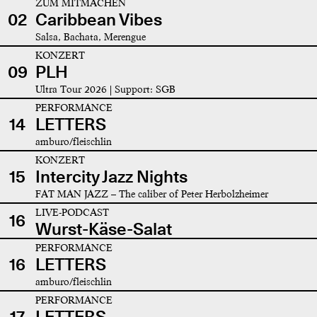
ZUM MITMACHEN
02
Caribbean Vibes
Salsa, Bachata, Merengue
KONZERT
09
PLH
Ultra Tour 2026 | Support: SGB
PERFORMANCE
14
LETTERS
amburo/fleischlin
KONZERT
15
Intercity Jazz Nights
FAT MAN JAZZ – The caliber of Peter Herbolzheimer
LIVE-PODCAST
16
Wurst-Käse-Salat
PERFORMANCE
16
LETTERS
amburo/fleischlin
PERFORMANCE
17
LETTERS