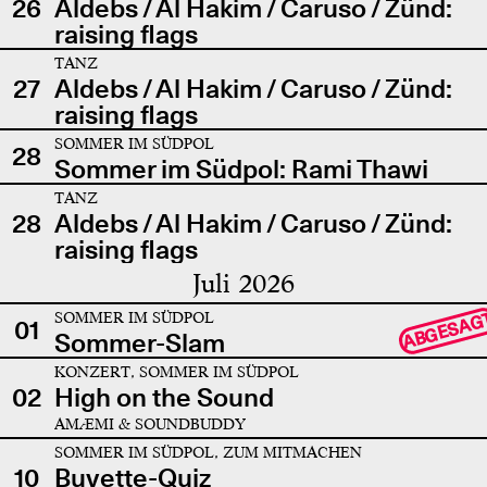
26
Aldebs / Al Hakim / Caruso / Zünd:
raising flags
TANZ
27
Aldebs / Al Hakim / Caruso / Zünd:
raising flags
SOMMER IM SÜDPOL
28
Sommer im Südpol: Rami Thawi
TANZ
28
Aldebs / Al Hakim / Caruso / Zünd:
raising flags
Juli 2026
SOMMER IM SÜDPOL
ABGESAG
01
Sommer-Slam
KONZERT, SOMMER IM SÜDPOL
02
High on the Sound
AMÆMI & SOUNDBUDDY
SOMMER IM SÜDPOL, ZUM MITMACHEN
10
Buvette-Quiz