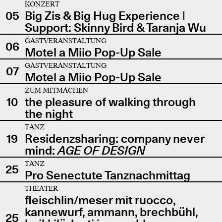
KONZERT
05
Big Zis & Big Hug Experience |
Support: Skinny Bird & Taranja Wu
GASTVERANSTALTUNG
06
Motel a Miio Pop-Up Sale
GASTVERANSTALTUNG
07
Motel a Miio Pop-Up Sale
ZUM MITMACHEN
10
the pleasure of walking through
the night
TANZ
19
Residenzsharing: company never
mind:
AGE OF DESIGN
TANZ
25
Pro Senectute Tanznachmittag
THEATER
fleischlin/meser mit ruocco,
kannewurf, ammann, brechbühl,
25