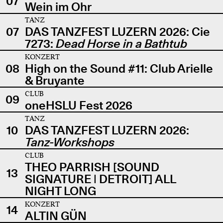
07
Wein im Ohr
TANZ
07
DAS TANZFEST LUZERN 2026: Cie
7273:
Dead Horse in a Bathtub
KONZERT
08
High on the Sound #11: Club Arielle
& Bruyante
CLUB
09
oneHSLU Fest 2026
TANZ
10
DAS TANZFEST LUZERN 2026:
Tanz-Workshops
CLUB
THEO PARRISH [SOUND
13
SIGNATURE | DETROIT] ALL
NIGHT LONG
KONZERT
14
ALTIN GÜN