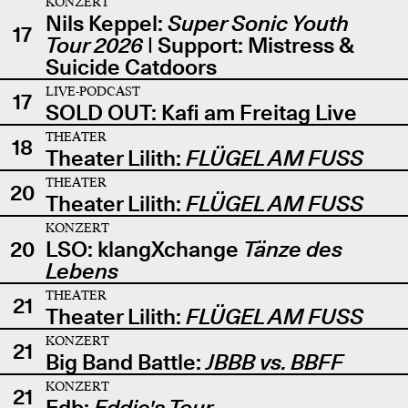
KONZERT
Nils Keppel:
Super Sonic Youth
17
Tour 2026
| Support: Mistress &
Suicide Catdoors
LIVE-PODCAST
17
SOLD OUT: Kafi am Freitag Live
THEATER
18
Theater Lilith:
FLÜGEL AM FUSS
THEATER
20
Theater Lilith:
FLÜGEL AM FUSS
KONZERT
20
LSO: klangXchange
Tänze des
Lebens
THEATER
21
Theater Lilith:
FLÜGEL AM FUSS
KONZERT
21
Big Band Battle:
JBBB vs. BBFF
KONZERT
21
Edb:
Eddie's Tour