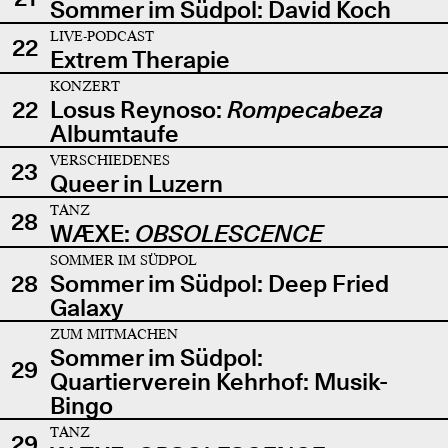
Sommer im Südpol: David Koch
LIVE-PODCAST
22
Extrem Therapie
KONZERT
22
Losus Reynoso:
Rompecabeza
Albumtaufe
VERSCHIEDENES
23
Queer in Luzern
TANZ
28
WÆXE:
OBSOLESCENCE
SOMMER IM SÜDPOL
28
Sommer im Südpol: Deep Fried
Galaxy
ZUM MITMACHEN
Sommer im Südpol:
29
Quartierverein Kehrhof: Musik-
Bingo
TANZ
29