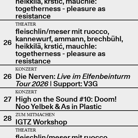
heikkilä, krstić, mauchle:
togetherness - pleasure as
resistance
THEATER
fleischlin/meser mit ruocco,
kannewurf, ammann, brechbühl,
26
heikkilä, krstić, mauchle:
togetherness - pleasure as
resistance
KONZERT
26
Die Nerven:
Live im Elfenbeinturm
Tour 2026
| Support: V3G
KONZERT
27
High on the Sound #10: Doom!
Noo Yelbek & As in Plastic
ZUM MITMACHEN
28
IGTZ Workshop
THEATER
fleischlin/meser mit ruocco,