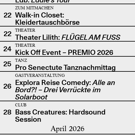
ZUM MITMACHEN
22
Walk-in Closet:
Kleidertauschbörse
THEATER
22
Theater Lilith:
FLÜGEL AM FUSS
THEATER
24
Kick Off Event – PREMIO 2026
TANZ
25
Pro Senectute Tanznachmittag
GASTVERANSTALTUNG
Explora Reise Comedy:
Alle an
26
Bord?! – Drei Verrückte im
Solarboot
CLUB
28
Bass Creatures: Hardsound
Session
April 2026