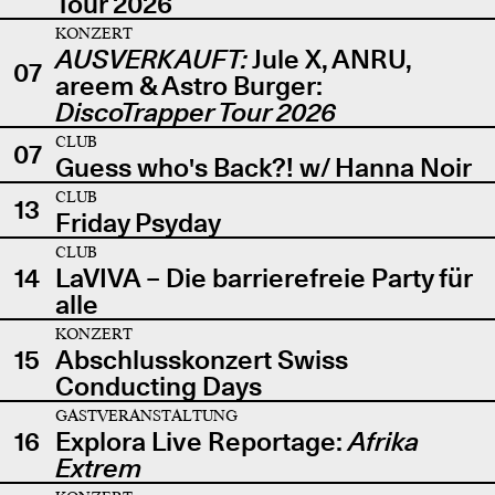
Tour 2026
KONZERT
AUSVERKAUFT:
Jule X, ANRU,
07
areem & Astro Burger:
DiscoTrapper Tour 2026
CLUB
07
Guess who's Back?! w/ Hanna Noir
CLUB
13
Friday Psyday
CLUB
14
LaVIVA – Die barrierefreie Party für
alle
KONZERT
15
Abschlusskonzert Swiss
Conducting Days
GASTVERANSTALTUNG
16
Explora Live Reportage:
Afrika
Extrem