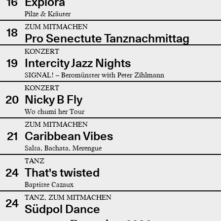
16
Explora
Pilze & Kräuter
ZUM MITMACHEN
18
Pro Senectute Tanznachmittag
KONZERT
19
Intercity Jazz Nights
SIGNAL! – Beromünster with Peter Zihlmann
KONZERT
20
Nicky B Fly
Wo chumi her Tour
ZUM MITMACHEN
21
Caribbean Vibes
Salsa, Bachata, Merengue
TANZ
24
That's twisted
Baptiste Cazaux
TANZ, ZUM MITMACHEN
24
Südpol Dance