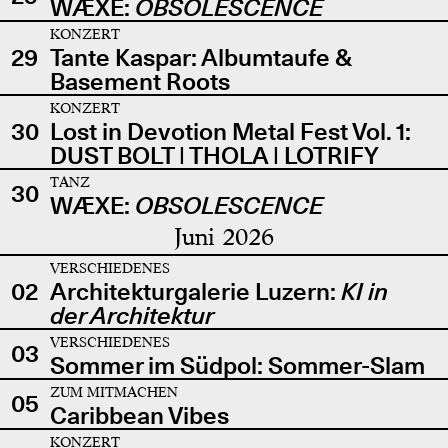
WÆXE:
OBSOLESCENCE
KONZERT
29
Tante Kaspar: Albumtaufe &
Basement Roots
KONZERT
30
Lost in Devotion Metal Fest Vol. 1:
DUST BOLT | THOLA | LOTRIFY
TANZ
30
WÆXE:
OBSOLESCENCE
Juni 2026
VERSCHIEDENES
02
Architekturgalerie Luzern:
KI in
der Architektur
VERSCHIEDENES
03
Sommer im Südpol: Sommer-Slam
ZUM MITMACHEN
05
Caribbean Vibes
KONZERT