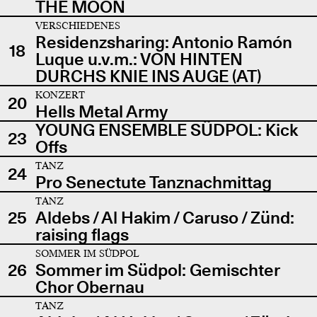
THE MOON
VERSCHIEDENES
Residenzsharing: Antonio Ramón
18
Luque u.v.m.: VON HINTEN
DURCHS KNIE INS AUGE (AT)
KONZERT
20
Hells Metal Army
YOUNG ENSEMBLE SÜDPOL: Kick
23
Offs
TANZ
24
Pro Senectute Tanznachmittag
TANZ
25
Aldebs / Al Hakim / Caruso / Zünd:
raising flags
SOMMER IM SÜDPOL
26
Sommer im Südpol: Gemischter
Chor Obernau
TANZ