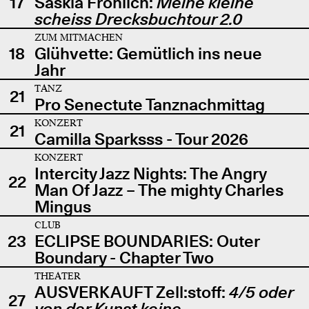
17
Saskia Fröhlich:
Meine kleine
scheiss Drecksbuchtour 2.0
ZUM MITMACHEN
18
Glühvette: Gemütlich ins neue
Jahr
TANZ
21
Pro Senectute Tanznachmittag
KONZERT
21
Camilla Sparksss - Tour 2026
KONZERT
Intercity Jazz Nights: The Angry
22
Man Of Jazz – The mighty Charles
Mingus
CLUB
23
ECLIPSE BOUNDARIES: Outer
Boundary - Chapter Two
THEATER
AUSVERKAUFT Zell:stoff:
4/5 oder
27
von der Kunst keine