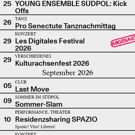
25
YOUNG ENSEMBLE SÜDPOL: Kick
Offs
TANZ
26
Pro Senectute Tanznachmittag
KONZERT
ABGESAG
29
Les Digitales Festival
2026
VERSCHIEDENES
29
Kulturachsenfest 2026
September 2026
CLUB
05
Last Move
SOMMER IM SÜDPOL
09
Sommer-Slam
PERFORMANCE, THEATER
10
Residenzsharing SPAZIO
Spazio! Vita! Libertà!
KONZERT