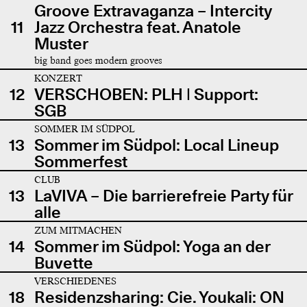
Groove Extravaganza – Intercity
11
Jazz Orchestra feat. Anatole
Muster
big band goes modern grooves
KONZERT
12
VERSCHOBEN: PLH | Support:
SGB
SOMMER IM SÜDPOL
13
Sommer im Südpol: Local Lineup
Sommerfest
CLUB
13
LaVIVA – Die barrierefreie Party für
alle
ZUM MITMACHEN
14
Sommer im Südpol: Yoga an der
Buvette
VERSCHIEDENES
18
Residenzsharing: Cie. Youkali: ON