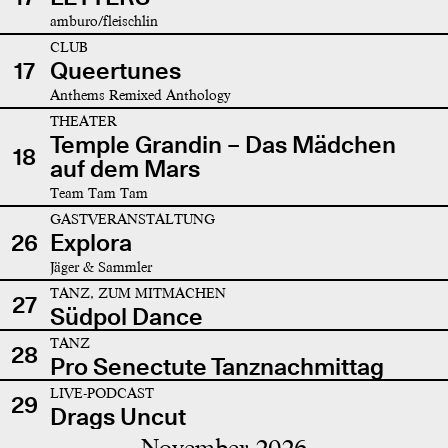
amburo/fleischlin
CLUB
17
Queertunes
Anthems Remixed Anthology
THEATER
Temple Grandin – Das Mädchen
18
auf dem Mars
Team Tam Tam
GASTVERANSTALTUNG
26
Explora
Jäger & Sammler
TANZ, ZUM MITMACHEN
27
Südpol Dance
TANZ
28
Pro Senectute Tanznachmittag
LIVE-PODCAST
29
Drags Uncut
November 2026