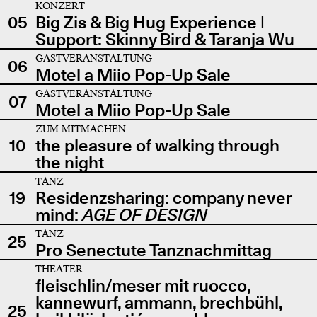
KONZERT
05
Big Zis & Big Hug Experience |
Support: Skinny Bird & Taranja Wu
GASTVERANSTALTUNG
06
Motel a Miio Pop-Up Sale
GASTVERANSTALTUNG
07
Motel a Miio Pop-Up Sale
ZUM MITMACHEN
10
the pleasure of walking through
the night
TANZ
19
Residenzsharing: company never
mind:
AGE OF DESIGN
TANZ
25
Pro Senectute Tanznachmittag
THEATER
fleischlin/meser mit ruocco,
kannewurf, ammann, brechbühl,
25