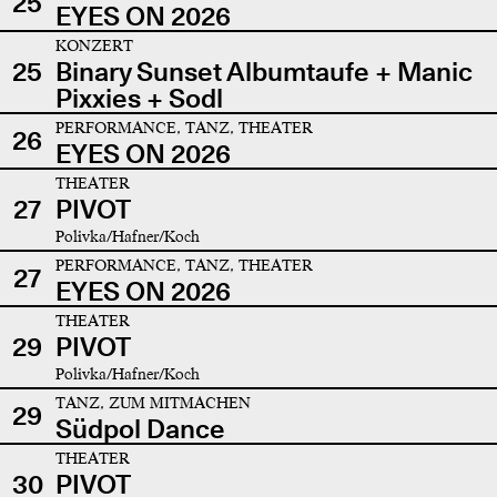
25
EYES ON 2026
KONZERT
25
Binary Sunset Albumtaufe + Manic
Pixxies + Sodl
PERFORMANCE, TANZ, THEATER
26
EYES ON 2026
THEATER
27
PIVOT
Polivka/Hafner/Koch
PERFORMANCE, TANZ, THEATER
27
EYES ON 2026
THEATER
29
PIVOT
Polivka/Hafner/Koch
TANZ, ZUM MITMACHEN
29
Südpol Dance
THEATER
30
PIVOT