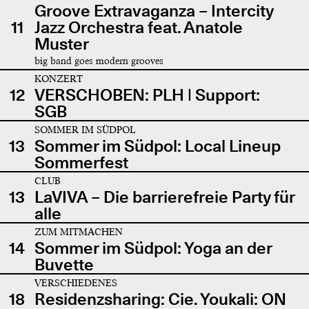
Groove Extravaganza – Intercity
11
Jazz Orchestra feat. Anatole
Muster
big band goes modern grooves
KONZERT
12
VERSCHOBEN: PLH | Support:
SGB
SOMMER IM SÜDPOL
13
Sommer im Südpol: Local Lineup
Sommerfest
CLUB
13
LaVIVA – Die barrierefreie Party für
alle
ZUM MITMACHEN
14
Sommer im Südpol: Yoga an der
Buvette
VERSCHIEDENES
18
Residenzsharing: Cie. Youkali: ON