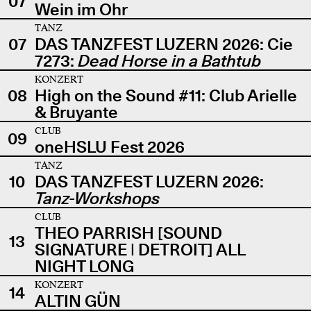
07
Wein im Ohr
TANZ
07
DAS TANZFEST LUZERN 2026: Cie
7273:
Dead Horse in a Bathtub
KONZERT
08
High on the Sound #11: Club Arielle
& Bruyante
CLUB
09
oneHSLU Fest 2026
TANZ
10
DAS TANZFEST LUZERN 2026:
Tanz-Workshops
CLUB
THEO PARRISH [SOUND
13
SIGNATURE | DETROIT] ALL
NIGHT LONG
KONZERT
14
ALTIN GÜN