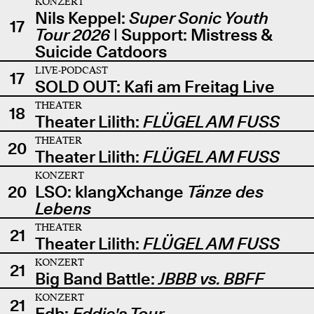
KONZERT
Nils Keppel:
Super Sonic Youth
17
Tour 2026
| Support: Mistress &
Suicide Catdoors
LIVE-PODCAST
17
SOLD OUT: Kafi am Freitag Live
THEATER
18
Theater Lilith:
FLÜGEL AM FUSS
THEATER
20
Theater Lilith:
FLÜGEL AM FUSS
KONZERT
20
LSO: klangXchange
Tänze des
Lebens
THEATER
21
Theater Lilith:
FLÜGEL AM FUSS
KONZERT
21
Big Band Battle:
JBBB vs. BBFF
KONZERT
21
Edb:
Eddie's Tour