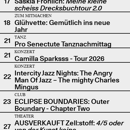
17
Saskia Fröhlich:
Meine kleine
scheiss Drecksbuchtour 2.0
ZUM MITMACHEN
18
Glühvette: Gemütlich ins neue
Jahr
TANZ
21
Pro Senectute Tanznachmittag
KONZERT
21
Camilla Sparksss - Tour 2026
KONZERT
Intercity Jazz Nights: The Angry
22
Man Of Jazz – The mighty Charles
Mingus
CLUB
23
ECLIPSE BOUNDARIES: Outer
Boundary - Chapter Two
THEATER
AUSVERKAUFT Zell:stoff:
4/5 oder
27
von der Kunst keine