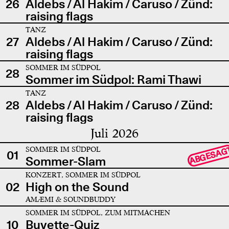
26
Aldebs / Al Hakim / Caruso / Zünd:
raising flags
TANZ
27
Aldebs / Al Hakim / Caruso / Zünd:
raising flags
SOMMER IM SÜDPOL
28
Sommer im Südpol: Rami Thawi
TANZ
28
Aldebs / Al Hakim / Caruso / Zünd:
raising flags
Juli 2026
SOMMER IM SÜDPOL
ABGESAG
01
Sommer-Slam
KONZERT, SOMMER IM SÜDPOL
02
High on the Sound
AMÆMI & SOUNDBUDDY
SOMMER IM SÜDPOL, ZUM MITMACHEN
10
Buvette-Quiz