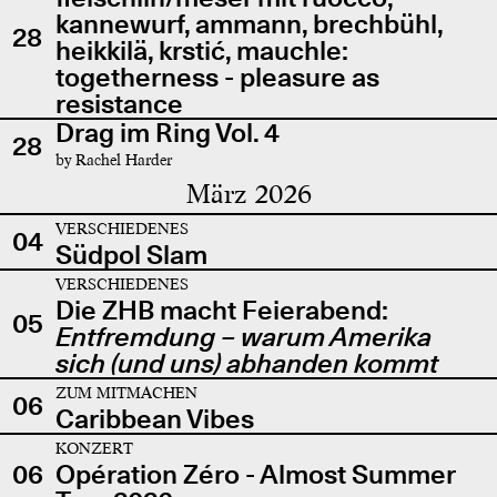
kannewurf, ammann, brechbühl,
28
heikkilä, krstić, mauchle:
togetherness - pleasure as
resistance
Drag im Ring Vol. 4
28
by Rachel Harder
März 2026
VERSCHIEDENES
04
Südpol Slam
VERSCHIEDENES
Die ZHB macht Feierabend:
05
Entfremdung – warum Amerika
sich (und uns) abhanden kommt
ZUM MITMACHEN
06
Caribbean Vibes
KONZERT
06
Opération Zéro - Almost Summer