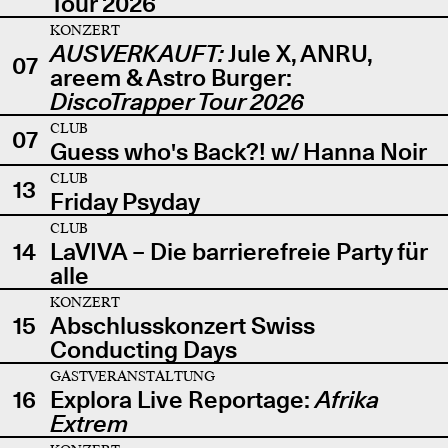
Tour 2026
KONZERT
AUSVERKAUFT:
Jule X, ANRU,
07
areem & Astro Burger:
DiscoTrapper Tour 2026
CLUB
07
Guess who's Back?! w/ Hanna Noir
CLUB
13
Friday Psyday
CLUB
14
LaVIVA – Die barrierefreie Party für
alle
KONZERT
15
Abschlusskonzert Swiss
Conducting Days
GASTVERANSTALTUNG
16
Explora Live Reportage:
Afrika
Extrem