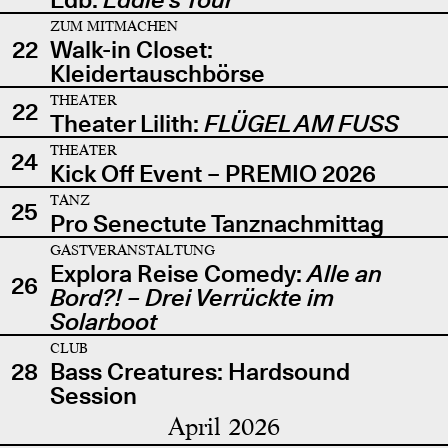
ZUM MITMACHEN
22
Walk-in Closet:
Kleidertauschbörse
THEATER
22
Theater Lilith:
FLÜGEL AM FUSS
THEATER
24
Kick Off Event – PREMIO 2026
TANZ
25
Pro Senectute Tanznachmittag
GASTVERANSTALTUNG
Explora Reise Comedy:
Alle an
26
Bord?! – Drei Verrückte im
Solarboot
CLUB
28
Bass Creatures: Hardsound
Session
April 2026