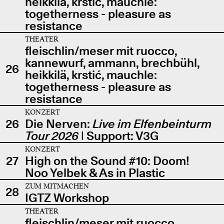
heikkilä, krstić, mauchle:
togetherness - pleasure as
resistance
THEATER
fleischlin/meser mit ruocco,
kannewurf, ammann, brechbühl,
26
heikkilä, krstić, mauchle:
togetherness - pleasure as
resistance
KONZERT
26
Die Nerven:
Live im Elfenbeinturm
Tour 2026
| Support: V3G
KONZERT
27
High on the Sound #10: Doom!
Noo Yelbek & As in Plastic
ZUM MITMACHEN
28
IGTZ Workshop
THEATER
fleischlin/meser mit ruocco,