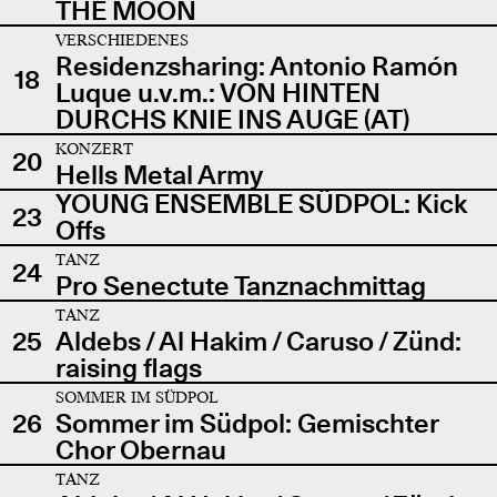
THE MOON
VERSCHIEDENES
Residenzsharing: Antonio Ramón
18
Luque u.v.m.: VON HINTEN
DURCHS KNIE INS AUGE (AT)
KONZERT
20
Hells Metal Army
YOUNG ENSEMBLE SÜDPOL: Kick
23
Offs
TANZ
24
Pro Senectute Tanznachmittag
TANZ
25
Aldebs / Al Hakim / Caruso / Zünd:
raising flags
SOMMER IM SÜDPOL
26
Sommer im Südpol: Gemischter
Chor Obernau
TANZ