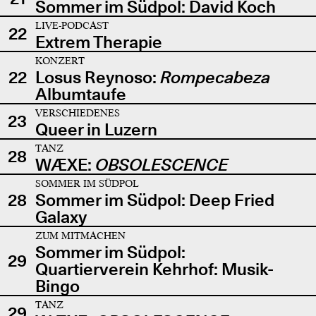
Sommer im Südpol: David Koch
LIVE-PODCAST
22
Extrem Therapie
KONZERT
22
Losus Reynoso:
Rompecabeza
Albumtaufe
VERSCHIEDENES
23
Queer in Luzern
TANZ
28
WÆXE:
OBSOLESCENCE
SOMMER IM SÜDPOL
28
Sommer im Südpol: Deep Fried
Galaxy
ZUM MITMACHEN
Sommer im Südpol:
29
Quartierverein Kehrhof: Musik-
Bingo
TANZ
29