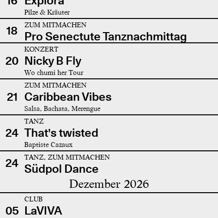
16
Explora
Pilze & Kräuter
ZUM MITMACHEN
18
Pro Senectute Tanznachmittag
KONZERT
20
Nicky B Fly
Wo chumi her Tour
ZUM MITMACHEN
21
Caribbean Vibes
Salsa, Bachata, Merengue
TANZ
24
That's twisted
Baptiste Cazaux
TANZ, ZUM MITMACHEN
24
Südpol Dance
Dezember 2026
CLUB
05
LaVIVA