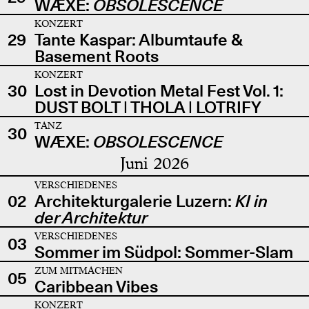
WÆXE:
OBSOLESCENCE
KONZERT
29
Tante Kaspar: Albumtaufe &
Basement Roots
KONZERT
30
Lost in Devotion Metal Fest Vol. 1:
DUST BOLT | THOLA | LOTRIFY
TANZ
30
WÆXE:
OBSOLESCENCE
Juni 2026
VERSCHIEDENES
02
Architekturgalerie Luzern:
KI in
der Architektur
VERSCHIEDENES
03
Sommer im Südpol: Sommer-Slam
ZUM MITMACHEN
05
Caribbean Vibes
KONZERT