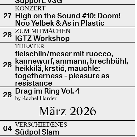
Support: V3G
KONZERT
27
High on the Sound #10: Doom!
Noo Yelbek & As in Plastic
ZUM MITMACHEN
28
IGTZ Workshop
THEATER
fleischlin/meser mit ruocco,
kannewurf, ammann, brechbühl,
28
heikkilä, krstić, mauchle:
togetherness - pleasure as
resistance
Drag im Ring Vol. 4
28
by Rachel Harder
März 2026
VERSCHIEDENES
04
Südpol Slam