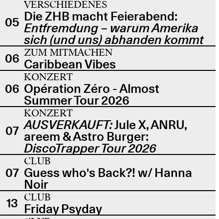
VERSCHIEDENES
Die ZHB macht Feierabend:
05
Entfremdung – warum Amerika
sich (und uns) abhanden kommt
ZUM MITMACHEN
06
Caribbean Vibes
KONZERT
06
Opération Zéro - Almost
Summer Tour 2026
KONZERT
AUSVERKAUFT:
Jule X, ANRU,
07
areem & Astro Burger:
DiscoTrapper Tour 2026
CLUB
07
Guess who's Back?! w/ Hanna
Noir
CLUB
13
Friday Psyday