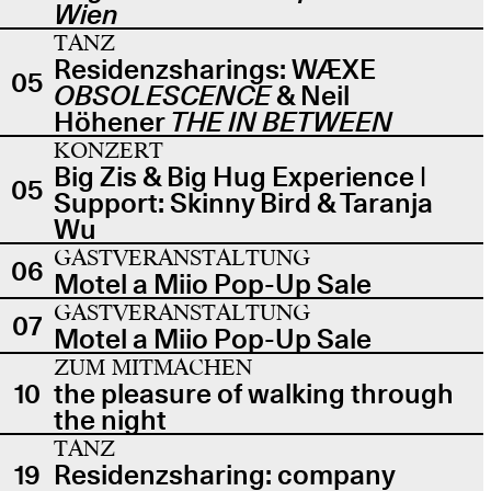
Wien
TANZ
Residenzsharings: WÆXE
05
OBSOLESCENCE
& Neil
Höhener
THE IN BETWEEN
KONZERT
Big Zis & Big Hug Experience |
05
Support: Skinny Bird & Taranja
Wu
GASTVERANSTALTUNG
06
Motel a Miio Pop-Up Sale
GASTVERANSTALTUNG
07
Motel a Miio Pop-Up Sale
ZUM MITMACHEN
10
the pleasure of walking through
the night
TANZ
19
Residenzsharing: company