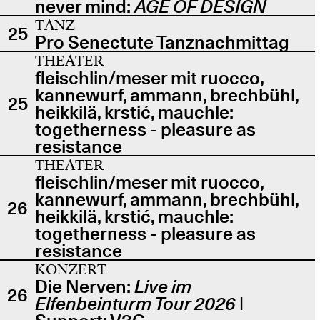
never mind:
AGE OF DESIGN
TANZ
25
Pro Senectute Tanznachmittag
THEATER
fleischlin/meser mit ruocco,
kannewurf, ammann, brechbühl,
25
heikkilä, krstić, mauchle:
togetherness - pleasure as
resistance
THEATER
fleischlin/meser mit ruocco,
kannewurf, ammann, brechbühl,
26
heikkilä, krstić, mauchle:
togetherness - pleasure as
resistance
KONZERT
Die Nerven:
Live im
26
Elfenbeinturm Tour 2026
|