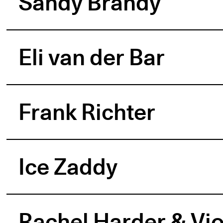
Sandy Brandy
Eli van der Bar
Frank Richter
Ice Zaddy
Rachel Harder & Vio