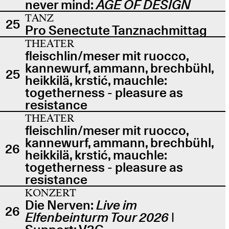
never mind:
AGE OF DESIGN
TANZ
25
Pro Senectute Tanznachmittag
THEATER
fleischlin/meser mit ruocco,
kannewurf, ammann, brechbühl,
25
heikkilä, krstić, mauchle:
togetherness - pleasure as
resistance
THEATER
fleischlin/meser mit ruocco,
kannewurf, ammann, brechbühl,
26
heikkilä, krstić, mauchle:
togetherness - pleasure as
resistance
KONZERT
Die Nerven:
Live im
26
Elfenbeinturm Tour 2026
|