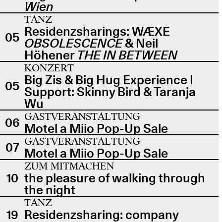
Wien
TANZ
Residenzsharings: WÆXE
05
OBSOLESCENCE
& Neil
Höhener
THE IN BETWEEN
KONZERT
Big Zis & Big Hug Experience |
05
Support: Skinny Bird & Taranja
Wu
GASTVERANSTALTUNG
06
Motel a Miio Pop-Up Sale
GASTVERANSTALTUNG
07
Motel a Miio Pop-Up Sale
ZUM MITMACHEN
10
the pleasure of walking through
the night
TANZ
19
Residenzsharing: company