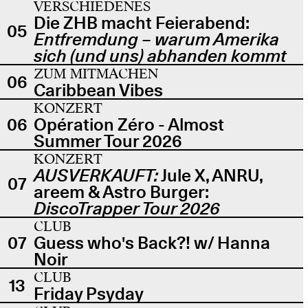
VERSCHIEDENES
Die ZHB macht Feierabend:
05
Entfremdung – warum Amerika
sich (und uns) abhanden kommt
ZUM MITMACHEN
06
Caribbean Vibes
KONZERT
06
Opération Zéro - Almost
Summer Tour 2026
KONZERT
AUSVERKAUFT:
Jule X, ANRU,
07
areem & Astro Burger:
DiscoTrapper Tour 2026
CLUB
07
Guess who's Back?! w/ Hanna
Noir
CLUB
13
Friday Psyday