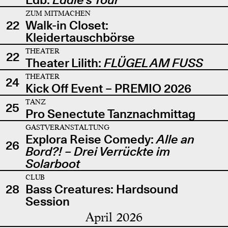
ZUM MITMACHEN
22
Walk-in Closet:
Kleidertauschbörse
THEATER
22
Theater Lilith:
FLÜGEL AM FUSS
THEATER
24
Kick Off Event – PREMIO 2026
TANZ
25
Pro Senectute Tanznachmittag
GASTVERANSTALTUNG
Explora Reise Comedy:
Alle an
26
Bord?! – Drei Verrückte im
Solarboot
CLUB
28
Bass Creatures: Hardsound
Session
April 2026