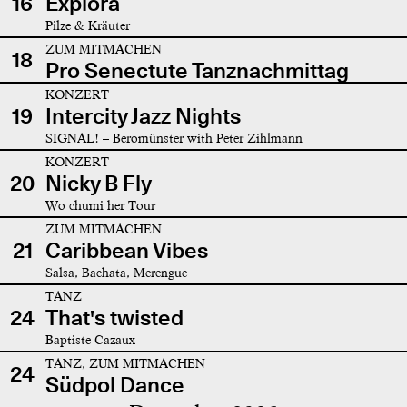
16
Explora
Pilze & Kräuter
ZUM MITMACHEN
18
Pro Senectute Tanznachmittag
KONZERT
19
Intercity Jazz Nights
SIGNAL! – Beromünster with Peter Zihlmann
KONZERT
20
Nicky B Fly
Wo chumi her Tour
ZUM MITMACHEN
21
Caribbean Vibes
Salsa, Bachata, Merengue
TANZ
24
That's twisted
Baptiste Cazaux
TANZ, ZUM MITMACHEN
24
Südpol Dance