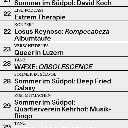
Sommer im Südpol: David Koch
LIVE-PODCAST
22
Extrem Therapie
KONZERT
22
Losus Reynoso:
Rompecabeza
Albumtaufe
VERSCHIEDENES
23
Queer in Luzern
TANZ
28
WÆXE:
OBSOLESCENCE
SOMMER IM SÜDPOL
28
Sommer im Südpol: Deep Fried
Galaxy
ZUM MITMACHEN
Sommer im Südpol:
29
Quartierverein Kehrhof: Musik-
Bingo
TANZ
29