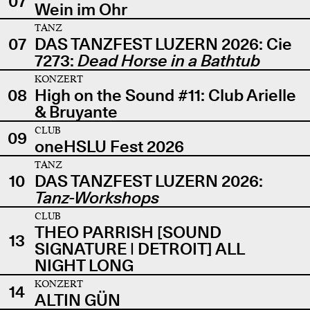
07
Wein im Ohr
TANZ
07
DAS TANZFEST LUZERN 2026: Cie
7273:
Dead Horse in a Bathtub
KONZERT
08
High on the Sound #11: Club Arielle
& Bruyante
CLUB
09
oneHSLU Fest 2026
TANZ
10
DAS TANZFEST LUZERN 2026:
Tanz-Workshops
CLUB
THEO PARRISH [SOUND
13
SIGNATURE | DETROIT] ALL
NIGHT LONG
KONZERT
14
ALTIN GÜN