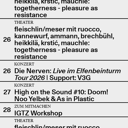
heikkilä, krstić, mauchle:
togetherness - pleasure as
resistance
THEATER
fleischlin/meser mit ruocco,
kannewurf, ammann, brechbühl,
26
heikkilä, krstić, mauchle:
togetherness - pleasure as
resistance
KONZERT
26
Die Nerven:
Live im Elfenbeinturm
Tour 2026
| Support: V3G
KONZERT
27
High on the Sound #10: Doom!
Noo Yelbek & As in Plastic
ZUM MITMACHEN
28
IGTZ Workshop
THEATER
fleischlin/meser mit ruocco,