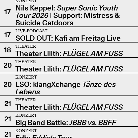
KONZERT
Nils Keppel:
Super Sonic Youth
17
Tour 2026
| Support: Mistress &
Suicide Catdoors
LIVE-PODCAST
17
SOLD OUT: Kafi am Freitag Live
THEATER
18
Theater Lilith:
FLÜGEL AM FUSS
THEATER
20
Theater Lilith:
FLÜGEL AM FUSS
KONZERT
20
LSO: klangXchange
Tänze des
Lebens
THEATER
21
Theater Lilith:
FLÜGEL AM FUSS
KONZERT
21
Big Band Battle:
JBBB vs. BBFF
KONZERT
21
Edb:
Eddie's Tour