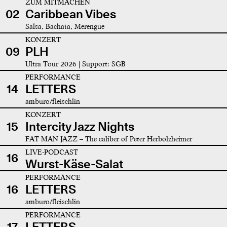
ZUM MITMACHEN
02
Caribbean Vibes
Salsa, Bachata, Merengue
KONZERT
09
PLH
Ultra Tour 2026 | Support: SGB
PERFORMANCE
14
LETTERS
amburo/fleischlin
KONZERT
15
Intercity Jazz Nights
FAT MAN JAZZ – The caliber of Peter Herbolzheimer
LIVE-PODCAST
16
Wurst-Käse-Salat
PERFORMANCE
16
LETTERS
amburo/fleischlin
PERFORMANCE
17
LETTERS