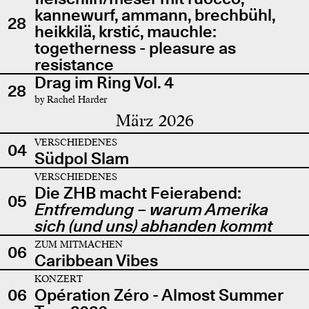
kannewurf, ammann, brechbühl,
28
heikkilä, krstić, mauchle:
togetherness - pleasure as
resistance
Drag im Ring Vol. 4
28
by Rachel Harder
März 2026
VERSCHIEDENES
04
Südpol Slam
VERSCHIEDENES
Die ZHB macht Feierabend:
05
Entfremdung – warum Amerika
sich (und uns) abhanden kommt
ZUM MITMACHEN
06
Caribbean Vibes
KONZERT
06
Opération Zéro - Almost Summer