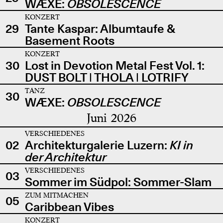
WÆXE:
OBSOLESCENCE
KONZERT
29
Tante Kaspar: Albumtaufe &
Basement Roots
KONZERT
30
Lost in Devotion Metal Fest Vol. 1:
DUST BOLT | THOLA | LOTRIFY
TANZ
30
WÆXE:
OBSOLESCENCE
Juni 2026
VERSCHIEDENES
02
Architekturgalerie Luzern:
KI in
der Architektur
VERSCHIEDENES
03
Sommer im Südpol: Sommer-Slam
ZUM MITMACHEN
05
Caribbean Vibes
KONZERT