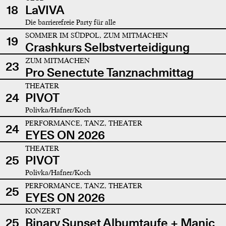
18
LaVIVA
Die barrierefreie Party für alle
SOMMER IM SÜDPOL, ZUM MITMACHEN
19
Crashkurs Selbstverteidigung
ZUM MITMACHEN
23
Pro Senectute Tanznachmittag
THEATER
24
PIVOT
Polivka/Hafner/Koch
PERFORMANCE, TANZ, THEATER
24
EYES ON 2026
THEATER
25
PIVOT
Polivka/Hafner/Koch
PERFORMANCE, TANZ, THEATER
25
EYES ON 2026
KONZERT
25
Binary Sunset Albumtaufe + Manic