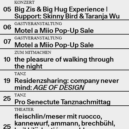
KONZERT
05
Big Zis & Big Hug Experience |
Support: Skinny Bird & Taranja Wu
GASTVERANSTALTUNG
06
Motel a Miio Pop-Up Sale
GASTVERANSTALTUNG
07
Motel a Miio Pop-Up Sale
ZUM MITMACHEN
10
the pleasure of walking through
the night
TANZ
19
Residenzsharing: company never
mind:
AGE OF DESIGN
TANZ
25
Pro Senectute Tanznachmittag
THEATER
fleischlin/meser mit ruocco,
kannewurf, ammann, brechbühl,
25