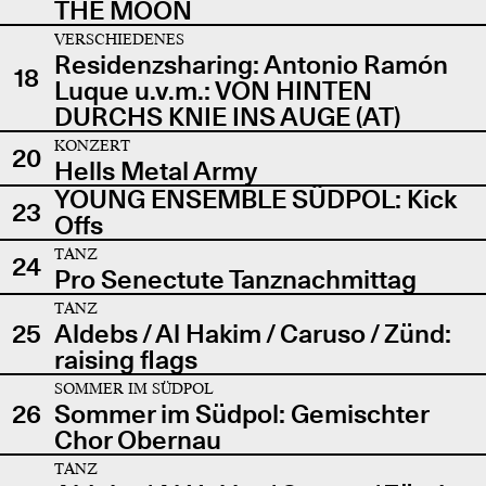
THE MOON
VERSCHIEDENES
Residenzsharing: Antonio Ramón
18
Luque u.v.m.: VON HINTEN
DURCHS KNIE INS AUGE (AT)
KONZERT
20
Hells Metal Army
YOUNG ENSEMBLE SÜDPOL: Kick
23
Offs
TANZ
24
Pro Senectute Tanznachmittag
TANZ
25
Aldebs / Al Hakim / Caruso / Zünd:
raising flags
SOMMER IM SÜDPOL
26
Sommer im Südpol: Gemischter
Chor Obernau
TANZ