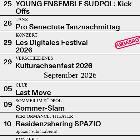
25
YOUNG ENSEMBLE SÜDPOL: Kick
Offs
TANZ
26
Pro Senectute Tanznachmittag
KONZERT
ABGESAG
29
Les Digitales Festival
2026
VERSCHIEDENES
29
Kulturachsenfest 2026
September 2026
CLUB
05
Last Move
SOMMER IM SÜDPOL
09
Sommer-Slam
PERFORMANCE, THEATER
10
Residenzsharing SPAZIO
Spazio! Vita! Libertà!
KONZERT