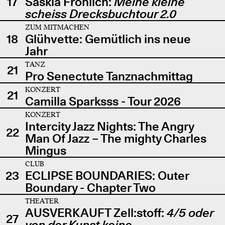
17
Saskia Fröhlich:
Meine kleine
scheiss Drecksbuchtour 2.0
ZUM MITMACHEN
18
Glühvette: Gemütlich ins neue
Jahr
TANZ
21
Pro Senectute Tanznachmittag
KONZERT
21
Camilla Sparksss - Tour 2026
KONZERT
Intercity Jazz Nights: The Angry
22
Man Of Jazz – The mighty Charles
Mingus
CLUB
23
ECLIPSE BOUNDARIES: Outer
Boundary - Chapter Two
THEATER
AUSVERKAUFT Zell:stoff:
4/5 oder
27
von der Kunst keine