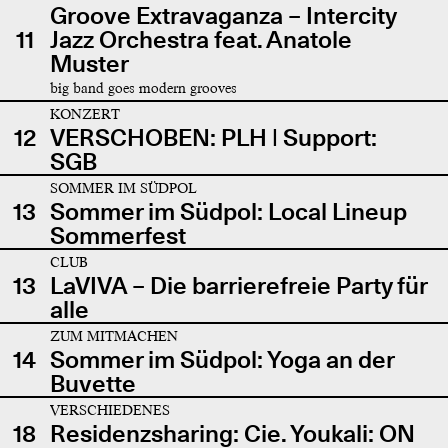
Groove Extravaganza – Intercity
11
Jazz Orchestra feat. Anatole
Muster
big band goes modern grooves
KONZERT
12
VERSCHOBEN: PLH | Support:
SGB
SOMMER IM SÜDPOL
13
Sommer im Südpol: Local Lineup
Sommerfest
CLUB
13
LaVIVA – Die barrierefreie Party für
alle
ZUM MITMACHEN
14
Sommer im Südpol: Yoga an der
Buvette
VERSCHIEDENES
18
Residenzsharing: Cie. Youkali: ON