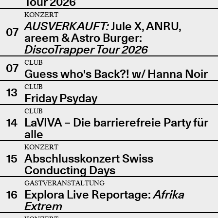
Tour 2026
KONZERT
AUSVERKAUFT:
Jule X, ANRU,
07
areem & Astro Burger:
DiscoTrapper Tour 2026
CLUB
07
Guess who's Back?! w/ Hanna Noir
CLUB
13
Friday Psyday
CLUB
14
LaVIVA – Die barrierefreie Party für
alle
KONZERT
15
Abschlusskonzert Swiss
Conducting Days
GASTVERANSTALTUNG
16
Explora Live Reportage:
Afrika
Extrem