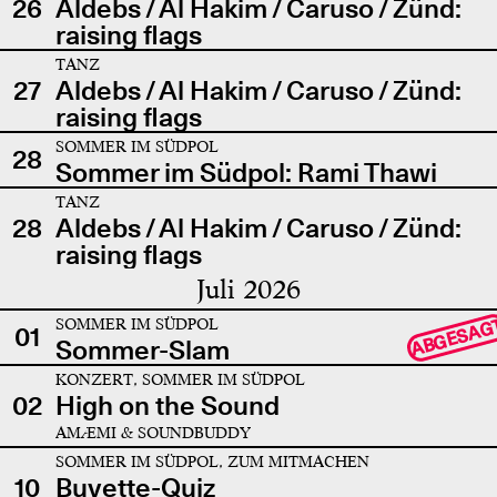
26
Aldebs / Al Hakim / Caruso / Zünd:
raising flags
TANZ
27
Aldebs / Al Hakim / Caruso / Zünd:
raising flags
SOMMER IM SÜDPOL
28
Sommer im Südpol: Rami Thawi
TANZ
28
Aldebs / Al Hakim / Caruso / Zünd:
raising flags
Juli 2026
SOMMER IM SÜDPOL
ABGESAG
01
Sommer-Slam
KONZERT, SOMMER IM SÜDPOL
02
High on the Sound
AMÆMI & SOUNDBUDDY
SOMMER IM SÜDPOL, ZUM MITMACHEN
10
Buvette-Quiz