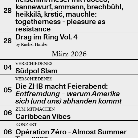
kannewurf, ammann, brechbühl,
28
heikkilä, krstić, mauchle:
togetherness - pleasure as
resistance
Drag im Ring Vol. 4
28
by Rachel Harder
März 2026
VERSCHIEDENES
04
Südpol Slam
VERSCHIEDENES
Die ZHB macht Feierabend:
05
Entfremdung – warum Amerika
sich (und uns) abhanden kommt
ZUM MITMACHEN
06
Caribbean Vibes
KONZERT
06
Opération Zéro - Almost Summer