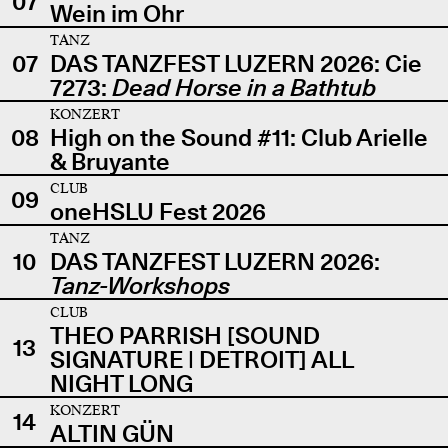
07
Wein im Ohr
TANZ
07
DAS TANZFEST LUZERN 2026: Cie
7273:
Dead Horse in a Bathtub
KONZERT
08
High on the Sound #11: Club Arielle
& Bruyante
CLUB
09
oneHSLU Fest 2026
TANZ
10
DAS TANZFEST LUZERN 2026:
Tanz-Workshops
CLUB
THEO PARRISH [SOUND
13
SIGNATURE | DETROIT] ALL
NIGHT LONG
KONZERT
14
ALTIN GÜN