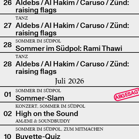
26
Aldebs / Al Hakim / Caruso / Zünd:
raising flags
TANZ
27
Aldebs / Al Hakim / Caruso / Zünd:
raising flags
SOMMER IM SÜDPOL
28
Sommer im Südpol: Rami Thawi
TANZ
28
Aldebs / Al Hakim / Caruso / Zünd:
raising flags
Juli 2026
SOMMER IM SÜDPOL
ABGESAG
01
Sommer-Slam
KONZERT, SOMMER IM SÜDPOL
02
High on the Sound
AMÆMI & SOUNDBUDDY
SOMMER IM SÜDPOL, ZUM MITMACHEN
10
Buvette-Quiz