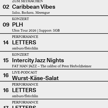
ZUM MITMACHEN
02
Caribbean Vibes
Salsa, Bachata, Merengue
KONZERT
09
PLH
Ultra Tour 2026 | Support: SGB
PERFORMANCE
14
LETTERS
amburo/fleischlin
KONZERT
15
Intercity Jazz Nights
FAT MAN JAZZ – The caliber of Peter Herbolzheimer
LIVE-PODCAST
16
Wurst-Käse-Salat
PERFORMANCE
16
LETTERS
amburo/fleischlin
PERFORMANCE
17
LETTERS