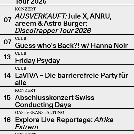
Tour 2026
KONZERT
AUSVERKAUFT:
Jule X, ANRU,
07
areem & Astro Burger:
DiscoTrapper Tour 2026
CLUB
07
Guess who's Back?! w/ Hanna Noir
CLUB
13
Friday Psyday
CLUB
14
LaVIVA – Die barrierefreie Party für
alle
KONZERT
15
Abschlusskonzert Swiss
Conducting Days
GASTVERANSTALTUNG
16
Explora Live Reportage:
Afrika
Extrem