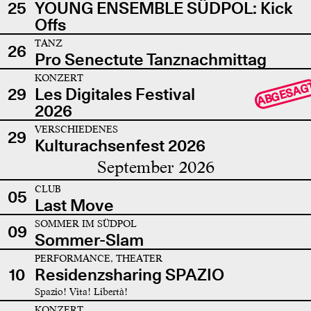
25
YOUNG ENSEMBLE SÜDPOL: Kick
Offs
TANZ
26
Pro Senectute Tanznachmittag
KONZERT
ABGESAG
29
Les Digitales Festival
2026
VERSCHIEDENES
29
Kulturachsenfest 2026
September 2026
CLUB
05
Last Move
SOMMER IM SÜDPOL
09
Sommer-Slam
PERFORMANCE, THEATER
10
Residenzsharing SPAZIO
Spazio! Vita! Libertà!
KONZERT