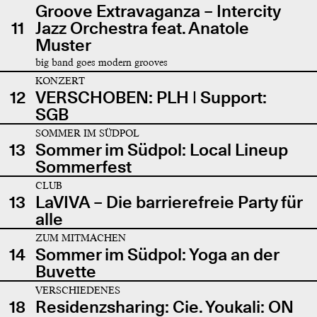
Groove Extravaganza – Intercity
11
Jazz Orchestra feat. Anatole
Muster
big band goes modern grooves
KONZERT
12
VERSCHOBEN: PLH | Support:
SGB
SOMMER IM SÜDPOL
13
Sommer im Südpol: Local Lineup
Sommerfest
CLUB
13
LaVIVA – Die barrierefreie Party für
alle
ZUM MITMACHEN
14
Sommer im Südpol: Yoga an der
Buvette
VERSCHIEDENES
18
Residenzsharing: Cie. Youkali: ON