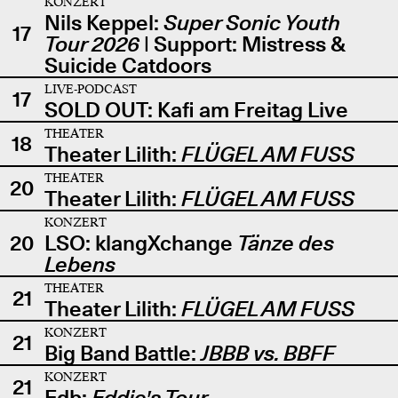
KONZERT
Nils Keppel:
Super Sonic Youth
17
Tour 2026
| Support: Mistress &
Suicide Catdoors
LIVE-PODCAST
17
SOLD OUT: Kafi am Freitag Live
THEATER
18
Theater Lilith:
FLÜGEL AM FUSS
THEATER
20
Theater Lilith:
FLÜGEL AM FUSS
KONZERT
20
LSO: klangXchange
Tänze des
Lebens
THEATER
21
Theater Lilith:
FLÜGEL AM FUSS
KONZERT
21
Big Band Battle:
JBBB vs. BBFF
KONZERT
21
Edb:
Eddie's Tour