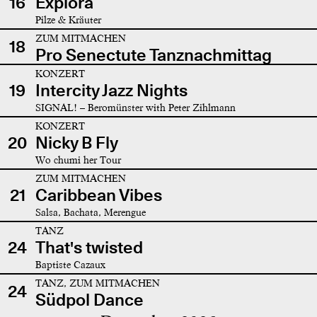
16
Explora
Pilze & Kräuter
ZUM MITMACHEN
18
Pro Senectute Tanznachmittag
KONZERT
19
Intercity Jazz Nights
SIGNAL! – Beromünster with Peter Zihlmann
KONZERT
20
Nicky B Fly
Wo chumi her Tour
ZUM MITMACHEN
21
Caribbean Vibes
Salsa, Bachata, Merengue
TANZ
24
That's twisted
Baptiste Cazaux
TANZ, ZUM MITMACHEN
24
Südpol Dance