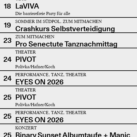
18
LaVIVA
Die barrierefreie Party für alle
SOMMER IM SÜDPOL, ZUM MITMACHEN
19
Crashkurs Selbstverteidigung
ZUM MITMACHEN
23
Pro Senectute Tanznachmittag
THEATER
24
PIVOT
Polivka/Hafner/Koch
PERFORMANCE, TANZ, THEATER
24
EYES ON 2026
THEATER
25
PIVOT
Polivka/Hafner/Koch
PERFORMANCE, TANZ, THEATER
25
EYES ON 2026
KONZERT
25
Binary Sunset Albumtaufe + Manic