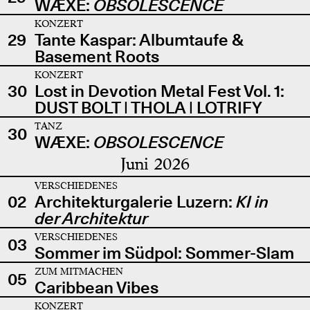
WÆXE:
OBSOLESCENCE
KONZERT
29
Tante Kaspar: Albumtaufe &
Basement Roots
KONZERT
30
Lost in Devotion Metal Fest Vol. 1:
DUST BOLT | THOLA | LOTRIFY
TANZ
30
WÆXE:
OBSOLESCENCE
Juni 2026
VERSCHIEDENES
02
Architekturgalerie Luzern:
KI in
der Architektur
VERSCHIEDENES
03
Sommer im Südpol: Sommer-Slam
ZUM MITMACHEN
05
Caribbean Vibes
KONZERT