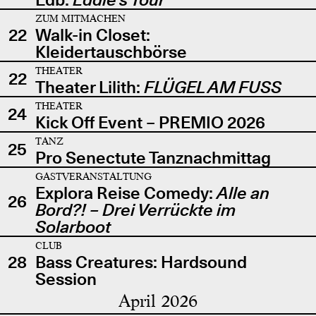
ZUM MITMACHEN
22
Walk-in Closet:
Kleidertauschbörse
THEATER
22
Theater Lilith:
FLÜGEL AM FUSS
THEATER
24
Kick Off Event – PREMIO 2026
TANZ
25
Pro Senectute Tanznachmittag
GASTVERANSTALTUNG
Explora Reise Comedy:
Alle an
26
Bord?! – Drei Verrückte im
Solarboot
CLUB
28
Bass Creatures: Hardsound
Session
April 2026