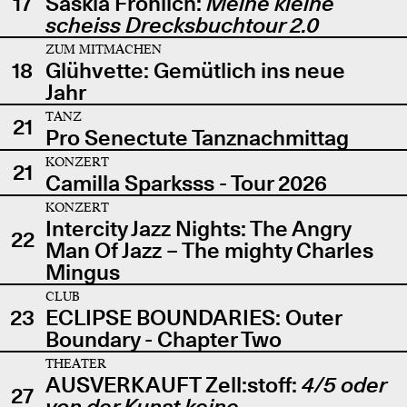
17
Saskia Fröhlich:
Meine kleine
scheiss Drecksbuchtour 2.0
ZUM MITMACHEN
18
Glühvette: Gemütlich ins neue
Jahr
TANZ
21
Pro Senectute Tanznachmittag
KONZERT
21
Camilla Sparksss - Tour 2026
KONZERT
Intercity Jazz Nights: The Angry
22
Man Of Jazz – The mighty Charles
Mingus
CLUB
23
ECLIPSE BOUNDARIES: Outer
Boundary - Chapter Two
THEATER
AUSVERKAUFT Zell:stoff:
4/5 oder
27
von der Kunst keine