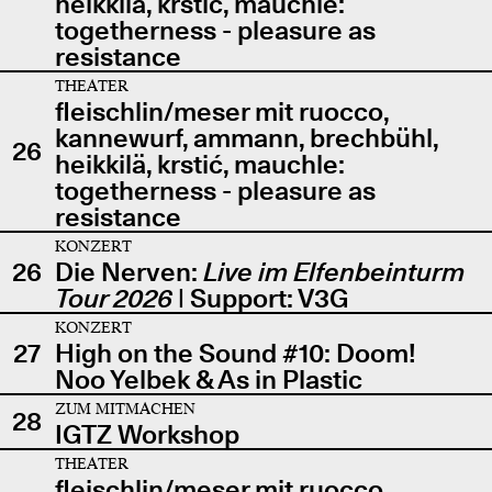
heikkilä, krstić, mauchle:
togetherness - pleasure as
resistance
THEATER
fleischlin/meser mit ruocco,
kannewurf, ammann, brechbühl,
26
heikkilä, krstić, mauchle:
togetherness - pleasure as
resistance
KONZERT
26
Die Nerven:
Live im Elfenbeinturm
Tour 2026
| Support: V3G
KONZERT
27
High on the Sound #10: Doom!
Noo Yelbek & As in Plastic
ZUM MITMACHEN
28
IGTZ Workshop
THEATER
fleischlin/meser mit ruocco,