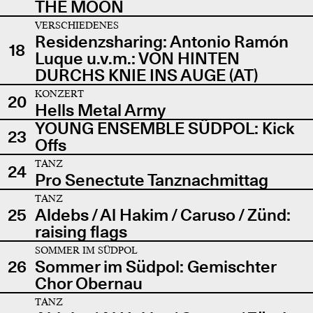
THE MOON
VERSCHIEDENES
Residenzsharing: Antonio Ramón
18
Luque u.v.m.: VON HINTEN
DURCHS KNIE INS AUGE (AT)
KONZERT
20
Hells Metal Army
YOUNG ENSEMBLE SÜDPOL: Kick
23
Offs
TANZ
24
Pro Senectute Tanznachmittag
TANZ
25
Aldebs / Al Hakim / Caruso / Zünd:
raising flags
SOMMER IM SÜDPOL
26
Sommer im Südpol: Gemischter
Chor Obernau
TANZ