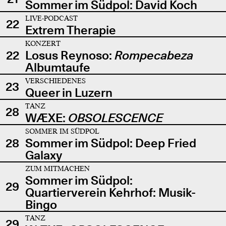
Sommer im Südpol: David Koch
LIVE-PODCAST
22
Extrem Therapie
KONZERT
22
Losus Reynoso:
Rompecabeza
Albumtaufe
VERSCHIEDENES
23
Queer in Luzern
TANZ
28
WÆXE:
OBSOLESCENCE
SOMMER IM SÜDPOL
28
Sommer im Südpol: Deep Fried
Galaxy
ZUM MITMACHEN
Sommer im Südpol:
29
Quartierverein Kehrhof: Musik-
Bingo
TANZ
29