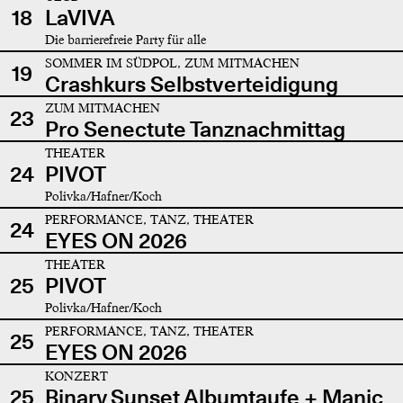
18
LaVIVA
Die barrierefreie Party für alle
SOMMER IM SÜDPOL, ZUM MITMACHEN
19
Crashkurs Selbstverteidigung
ZUM MITMACHEN
23
Pro Senectute Tanznachmittag
THEATER
24
PIVOT
Polivka/Hafner/Koch
PERFORMANCE, TANZ, THEATER
24
EYES ON 2026
THEATER
25
PIVOT
Polivka/Hafner/Koch
PERFORMANCE, TANZ, THEATER
25
EYES ON 2026
KONZERT
25
Binary Sunset Albumtaufe + Manic