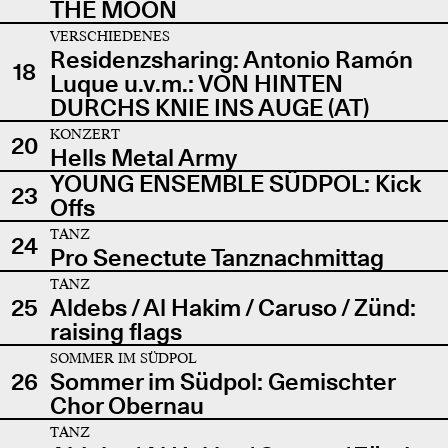
THE MOON
VERSCHIEDENES
Residenzsharing: Antonio Ramón
18
Luque u.v.m.: VON HINTEN
DURCHS KNIE INS AUGE (AT)
KONZERT
20
Hells Metal Army
YOUNG ENSEMBLE SÜDPOL: Kick
23
Offs
TANZ
24
Pro Senectute Tanznachmittag
TANZ
25
Aldebs / Al Hakim / Caruso / Zünd:
raising flags
SOMMER IM SÜDPOL
26
Sommer im Südpol: Gemischter
Chor Obernau
TANZ