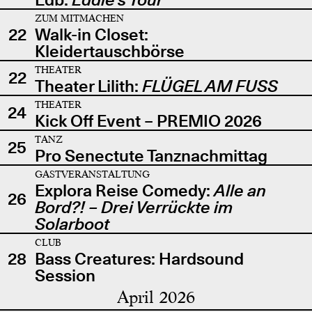
ZUM MITMACHEN
22
Walk-in Closet:
Kleidertauschbörse
THEATER
22
Theater Lilith:
FLÜGEL AM FUSS
THEATER
24
Kick Off Event – PREMIO 2026
TANZ
25
Pro Senectute Tanznachmittag
GASTVERANSTALTUNG
Explora Reise Comedy:
Alle an
26
Bord?! – Drei Verrückte im
Solarboot
CLUB
28
Bass Creatures: Hardsound
Session
April 2026