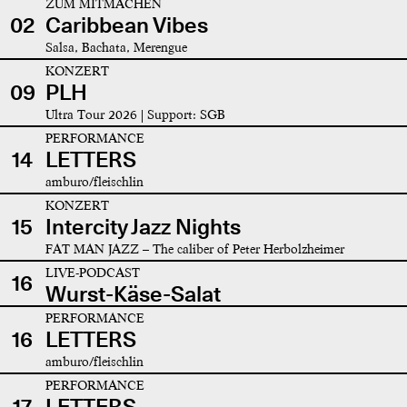
ZUM MITMACHEN
02
Caribbean Vibes
Salsa, Bachata, Merengue
KONZERT
09
PLH
Ultra Tour 2026 | Support: SGB
PERFORMANCE
14
LETTERS
amburo/fleischlin
KONZERT
15
Intercity Jazz Nights
FAT MAN JAZZ – The caliber of Peter Herbolzheimer
LIVE-PODCAST
16
Wurst-Käse-Salat
PERFORMANCE
16
LETTERS
amburo/fleischlin
PERFORMANCE
17
LETTERS