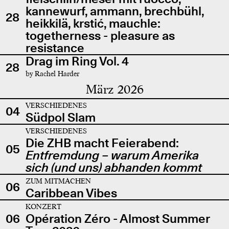
kannewurf, ammann, brechbühl,
28
heikkilä, krstić, mauchle:
togetherness - pleasure as
resistance
Drag im Ring Vol. 4
28
by Rachel Harder
März 2026
VERSCHIEDENES
04
Südpol Slam
VERSCHIEDENES
Die ZHB macht Feierabend:
05
Entfremdung – warum Amerika
sich (und uns) abhanden kommt
ZUM MITMACHEN
06
Caribbean Vibes
KONZERT
06
Opération Zéro - Almost Summer