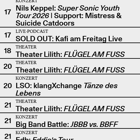
KONZERT
Nils Keppel:
Super Sonic Youth
17
Tour 2026
| Support: Mistress &
Suicide Catdoors
LIVE-PODCAST
17
SOLD OUT: Kafi am Freitag Live
THEATER
18
Theater Lilith:
FLÜGEL AM FUSS
THEATER
20
Theater Lilith:
FLÜGEL AM FUSS
KONZERT
20
LSO: klangXchange
Tänze des
Lebens
THEATER
21
Theater Lilith:
FLÜGEL AM FUSS
KONZERT
21
Big Band Battle:
JBBB vs. BBFF
KONZERT
21
Edb:
Eddie's Tour