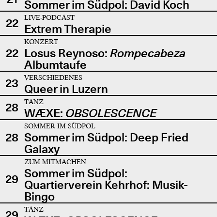
Sommer im Südpol: David Koch
LIVE-PODCAST
22
Extrem Therapie
KONZERT
22
Losus Reynoso:
Rompecabeza
Albumtaufe
VERSCHIEDENES
23
Queer in Luzern
TANZ
28
WÆXE:
OBSOLESCENCE
SOMMER IM SÜDPOL
28
Sommer im Südpol: Deep Fried
Galaxy
ZUM MITMACHEN
Sommer im Südpol:
29
Quartierverein Kehrhof: Musik-
Bingo
TANZ
29