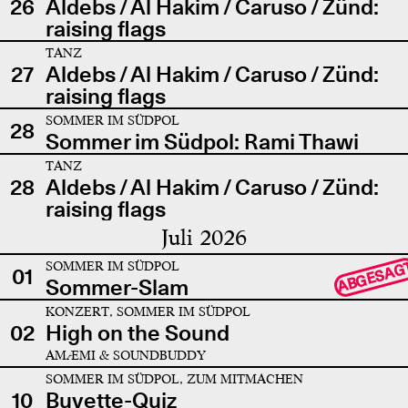
26
Aldebs / Al Hakim / Caruso / Zünd:
raising flags
TANZ
27
Aldebs / Al Hakim / Caruso / Zünd:
raising flags
SOMMER IM SÜDPOL
28
Sommer im Südpol: Rami Thawi
TANZ
28
Aldebs / Al Hakim / Caruso / Zünd:
raising flags
Juli 2026
SOMMER IM SÜDPOL
ABGESAG
01
Sommer-Slam
KONZERT, SOMMER IM SÜDPOL
02
High on the Sound
AMÆMI & SOUNDBUDDY
SOMMER IM SÜDPOL, ZUM MITMACHEN
10
Buvette-Quiz