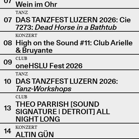
07
Wein im Ohr
TANZ
07
DAS TANZFEST LUZERN 2026: Cie
7273:
Dead Horse in a Bathtub
KONZERT
08
High on the Sound #11: Club Arielle
& Bruyante
CLUB
09
oneHSLU Fest 2026
TANZ
10
DAS TANZFEST LUZERN 2026:
Tanz-Workshops
CLUB
THEO PARRISH [SOUND
13
SIGNATURE | DETROIT] ALL
NIGHT LONG
KONZERT
14
ALTIN GÜN