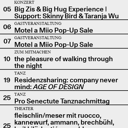
KONZERT
05
Big Zis & Big Hug Experience |
Support: Skinny Bird & Taranja Wu
GASTVERANSTALTUNG
06
Motel a Miio Pop-Up Sale
GASTVERANSTALTUNG
07
Motel a Miio Pop-Up Sale
ZUM MITMACHEN
10
the pleasure of walking through
the night
TANZ
19
Residenzsharing: company never
mind:
AGE OF DESIGN
TANZ
25
Pro Senectute Tanznachmittag
THEATER
fleischlin/meser mit ruocco,
kannewurf, ammann, brechbühl,
25