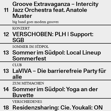
Groove Extravaganza – Intercity
11
Jazz Orchestra feat. Anatole
Muster
big band goes modern grooves
KONZERT
12
VERSCHOBEN: PLH | Support:
SGB
SOMMER IM SÜDPOL
13
Sommer im Südpol: Local Lineup
Sommerfest
CLUB
13
LaVIVA – Die barrierefreie Party für
alle
ZUM MITMACHEN
14
Sommer im Südpol: Yoga an der
Buvette
VERSCHIEDENES
18
Residenzsharing: Cie. Youkali: ON