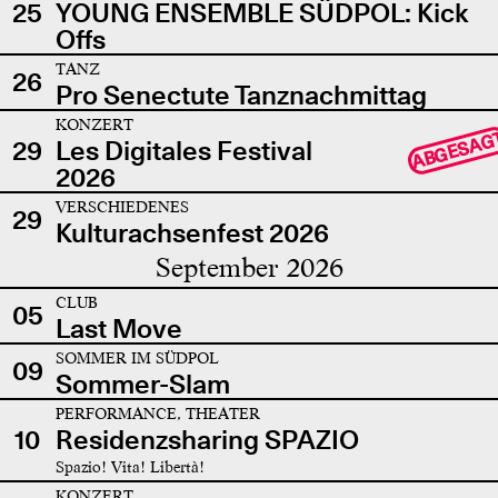
25
YOUNG ENSEMBLE SÜDPOL: Kick
Offs
TANZ
26
Pro Senectute Tanznachmittag
KONZERT
ABGESAG
29
Les Digitales Festival
2026
VERSCHIEDENES
29
Kulturachsenfest 2026
September 2026
CLUB
05
Last Move
SOMMER IM SÜDPOL
09
Sommer-Slam
PERFORMANCE, THEATER
10
Residenzsharing SPAZIO
Spazio! Vita! Libertà!
KONZERT