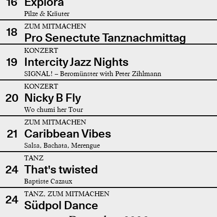
16
Explora
Pilze & Kräuter
ZUM MITMACHEN
18
Pro Senectute Tanznachmittag
KONZERT
19
Intercity Jazz Nights
SIGNAL! – Beromünster with Peter Zihlmann
KONZERT
20
Nicky B Fly
Wo chumi her Tour
ZUM MITMACHEN
21
Caribbean Vibes
Salsa, Bachata, Merengue
TANZ
24
That's twisted
Baptiste Cazaux
TANZ, ZUM MITMACHEN
24
Südpol Dance