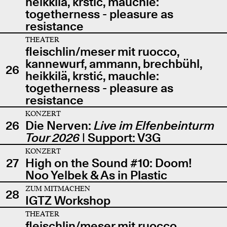
heikkilä, krstić, mauchle:
togetherness - pleasure as
resistance
THEATER
fleischlin/meser mit ruocco,
kannewurf, ammann, brechbühl,
26
heikkilä, krstić, mauchle:
togetherness - pleasure as
resistance
KONZERT
26
Die Nerven:
Live im Elfenbeinturm
Tour 2026
| Support: V3G
KONZERT
27
High on the Sound #10: Doom!
Noo Yelbek & As in Plastic
ZUM MITMACHEN
28
IGTZ Workshop
THEATER
fleischlin/meser mit ruocco,