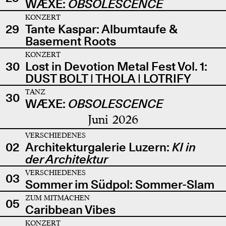
WÆXE:
OBSOLESCENCE
KONZERT
29
Tante Kaspar: Albumtaufe &
Basement Roots
KONZERT
30
Lost in Devotion Metal Fest Vol. 1:
DUST BOLT | THOLA | LOTRIFY
TANZ
30
WÆXE:
OBSOLESCENCE
Juni 2026
VERSCHIEDENES
02
Architekturgalerie Luzern:
KI in
der Architektur
VERSCHIEDENES
03
Sommer im Südpol: Sommer-Slam
ZUM MITMACHEN
05
Caribbean Vibes
KONZERT