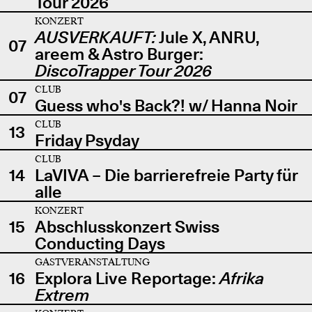
Tour 2026
KONZERT
AUSVERKAUFT:
Jule X, ANRU,
07
areem & Astro Burger:
DiscoTrapper Tour 2026
CLUB
07
Guess who's Back?! w/ Hanna Noir
CLUB
13
Friday Psyday
CLUB
14
LaVIVA – Die barrierefreie Party für
alle
KONZERT
15
Abschlusskonzert Swiss
Conducting Days
GASTVERANSTALTUNG
16
Explora Live Reportage:
Afrika
Extrem