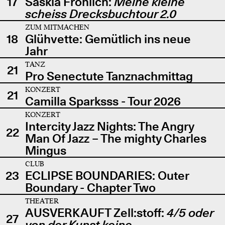
17
Saskia Fröhlich:
Meine kleine
scheiss Drecksbuchtour 2.0
ZUM MITMACHEN
18
Glühvette: Gemütlich ins neue
Jahr
TANZ
21
Pro Senectute Tanznachmittag
KONZERT
21
Camilla Sparksss - Tour 2026
KONZERT
Intercity Jazz Nights: The Angry
22
Man Of Jazz – The mighty Charles
Mingus
CLUB
23
ECLIPSE BOUNDARIES: Outer
Boundary - Chapter Two
THEATER
AUSVERKAUFT Zell:stoff:
4/5 oder
27
von der Kunst keine