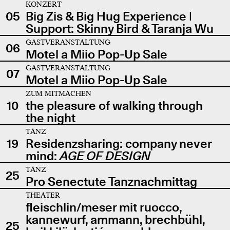
KONZERT
05
Big Zis & Big Hug Experience |
Support: Skinny Bird & Taranja Wu
GASTVERANSTALTUNG
06
Motel a Miio Pop-Up Sale
GASTVERANSTALTUNG
07
Motel a Miio Pop-Up Sale
ZUM MITMACHEN
10
the pleasure of walking through
the night
TANZ
19
Residenzsharing: company never
mind:
AGE OF DESIGN
TANZ
25
Pro Senectute Tanznachmittag
THEATER
fleischlin/meser mit ruocco,
kannewurf, ammann, brechbühl,
25