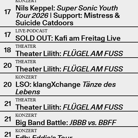
KONZERT
Nils Keppel:
Super Sonic Youth
17
Tour 2026
| Support: Mistress &
Suicide Catdoors
LIVE-PODCAST
17
SOLD OUT: Kafi am Freitag Live
THEATER
18
Theater Lilith:
FLÜGEL AM FUSS
THEATER
20
Theater Lilith:
FLÜGEL AM FUSS
KONZERT
20
LSO: klangXchange
Tänze des
Lebens
THEATER
21
Theater Lilith:
FLÜGEL AM FUSS
KONZERT
21
Big Band Battle:
JBBB vs. BBFF
KONZERT
21
Edb:
Eddie's Tour