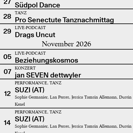
27
Südpol Dance
TANZ
28
Pro Senectute Tanznachmittag
LIVE-PODCAST
29
Drags Uncut
November 2026
LIVE-PODCAST
05
Beziehungskosmos
KONZERT
07
jan SEVEN dettwyler
PERFORMANCE, TANZ
SUZI (AT)
12
Sophie Germanier, Lan Perces, Jessica Tamsin Allemann, Dustin
Kenel
PERFORMANCE, TANZ
SUZI (AT)
14
Sophie Germanier, Lan Perces, Jessica Tamsin Allemann, Dustin