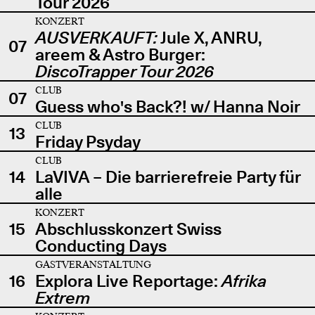
Tour 2026
KONZERT
AUSVERKAUFT:
Jule X, ANRU,
07
areem & Astro Burger:
DiscoTrapper Tour 2026
CLUB
07
Guess who's Back?! w/ Hanna Noir
CLUB
13
Friday Psyday
CLUB
14
LaVIVA – Die barrierefreie Party für
alle
KONZERT
15
Abschlusskonzert Swiss
Conducting Days
GASTVERANSTALTUNG
16
Explora Live Reportage:
Afrika
Extrem