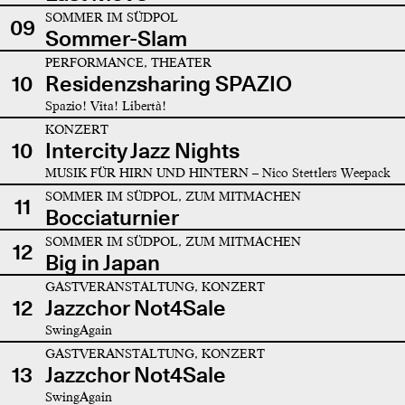
SOMMER IM SÜDPOL
09
Sommer-Slam
PERFORMANCE, THEATER
10
Residenzsharing SPAZIO
Spazio! Vita! Libertà!
KONZERT
10
Intercity Jazz Nights
MUSIK FÜR HIRN UND HINTERN – Nico Stettlers Weepack
SOMMER IM SÜDPOL, ZUM MITMACHEN
11
Bocciaturnier
SOMMER IM SÜDPOL, ZUM MITMACHEN
12
Big in Japan
GASTVERANSTALTUNG, KONZERT
12
Jazzchor Not4Sale
SwingAgain
GASTVERANSTALTUNG, KONZERT
13
Jazzchor Not4Sale
SwingAgain