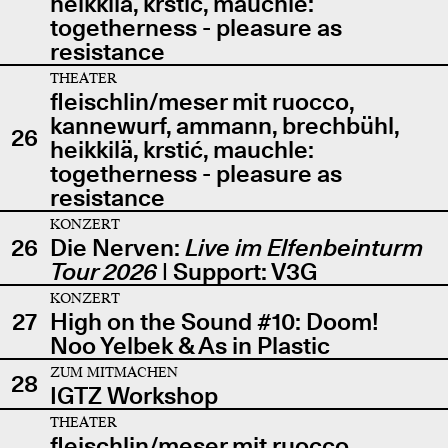
heikkilä, krstić, mauchle:
togetherness - pleasure as
resistance
THEATER
fleischlin/meser mit ruocco,
kannewurf, ammann, brechbühl,
26
heikkilä, krstić, mauchle:
togetherness - pleasure as
resistance
KONZERT
26
Die Nerven:
Live im Elfenbeinturm
Tour 2026
| Support: V3G
KONZERT
27
High on the Sound #10: Doom!
Noo Yelbek & As in Plastic
ZUM MITMACHEN
28
IGTZ Workshop
THEATER
fleischlin/meser mit ruocco,