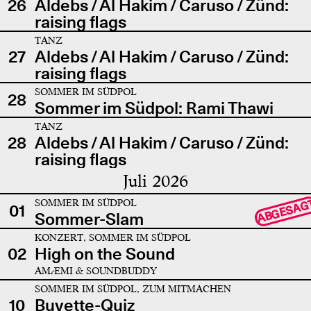
26
Aldebs / Al Hakim / Caruso / Zünd:
raising flags
TANZ
27
Aldebs / Al Hakim / Caruso / Zünd:
raising flags
SOMMER IM SÜDPOL
28
Sommer im Südpol: Rami Thawi
TANZ
28
Aldebs / Al Hakim / Caruso / Zünd:
raising flags
Juli 2026
SOMMER IM SÜDPOL
ABGESAG
01
Sommer-Slam
KONZERT, SOMMER IM SÜDPOL
02
High on the Sound
AMÆMI & SOUNDBUDDY
SOMMER IM SÜDPOL, ZUM MITMACHEN
10
Buvette-Quiz