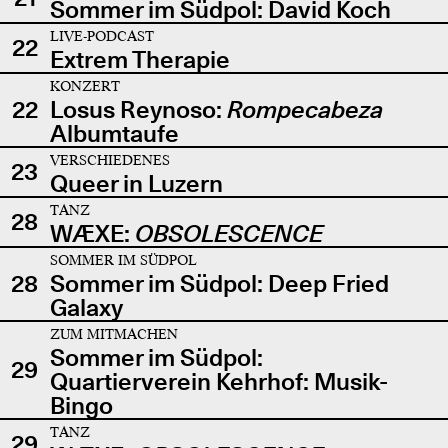
Sommer im Südpol: David Koch
LIVE-PODCAST
22
Extrem Therapie
KONZERT
22
Losus Reynoso:
Rompecabeza
Albumtaufe
VERSCHIEDENES
23
Queer in Luzern
TANZ
28
WÆXE:
OBSOLESCENCE
SOMMER IM SÜDPOL
28
Sommer im Südpol: Deep Fried
Galaxy
ZUM MITMACHEN
Sommer im Südpol:
29
Quartierverein Kehrhof: Musik-
Bingo
TANZ
29