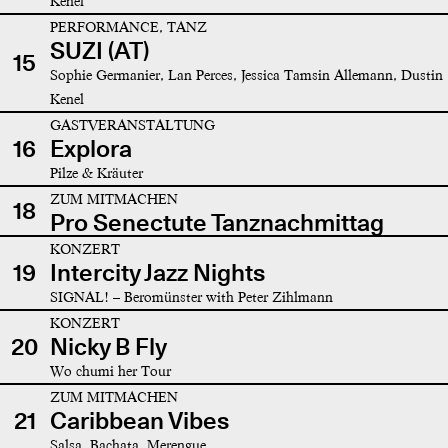
Kenel
PERFORMANCE, TANZ
SUZI (AT)
15
Sophie Germanier, Lan Perces, Jessica Tamsin Allemann, Dustin
Kenel
GASTVERANSTALTUNG
16
Explora
Pilze & Kräuter
ZUM MITMACHEN
18
Pro Senectute Tanznachmittag
KONZERT
19
Intercity Jazz Nights
SIGNAL! – Beromünster with Peter Zihlmann
KONZERT
20
Nicky B Fly
Wo chumi her Tour
ZUM MITMACHEN
21
Caribbean Vibes
Salsa, Bachata, Merengue