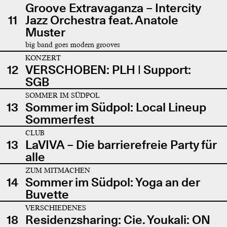
Groove Extravaganza – Intercity
11
Jazz Orchestra feat. Anatole
Muster
big band goes modern grooves
KONZERT
12
VERSCHOBEN: PLH | Support:
SGB
SOMMER IM SÜDPOL
13
Sommer im Südpol: Local Lineup
Sommerfest
CLUB
13
LaVIVA – Die barrierefreie Party für
alle
ZUM MITMACHEN
14
Sommer im Südpol: Yoga an der
Buvette
VERSCHIEDENES
18
Residenzsharing: Cie. Youkali: ON