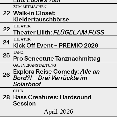
ZUM MITMACHEN
22
Walk-in Closet:
Kleidertauschbörse
THEATER
22
Theater Lilith:
FLÜGEL AM FUSS
THEATER
24
Kick Off Event – PREMIO 2026
TANZ
25
Pro Senectute Tanznachmittag
GASTVERANSTALTUNG
Explora Reise Comedy:
Alle an
26
Bord?! – Drei Verrückte im
Solarboot
CLUB
28
Bass Creatures: Hardsound
Session
April 2026