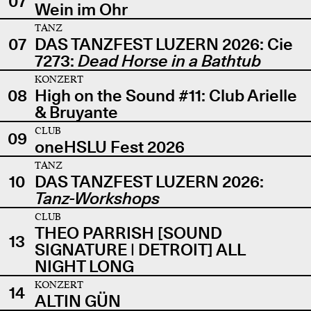
07
Wein im Ohr
TANZ
07
DAS TANZFEST LUZERN 2026: Cie
7273:
Dead Horse in a Bathtub
KONZERT
08
High on the Sound #11: Club Arielle
& Bruyante
CLUB
09
oneHSLU Fest 2026
TANZ
10
DAS TANZFEST LUZERN 2026:
Tanz-Workshops
CLUB
THEO PARRISH [SOUND
13
SIGNATURE | DETROIT] ALL
NIGHT LONG
KONZERT
14
ALTIN GÜN