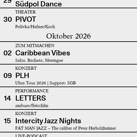
29
Südpol Dance
THEATER
30
PIVOT
Polivka/Hafner/Koch
Oktober 2026
ZUM MITMACHEN
02
Caribbean Vibes
Salsa, Bachata, Merengue
KONZERT
09
PLH
Ultra Tour 2026 | Support: SGB
PERFORMANCE
14
LETTERS
amburo/fleischlin
KONZERT
15
Intercity Jazz Nights
FAT MAN JAZZ – The caliber of Peter Herbolzheimer
LIVE-PODCAST