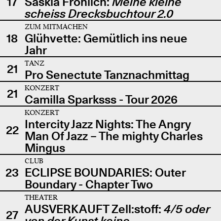
17
Saskia Fröhlich:
Meine kleine
scheiss Drecksbuchtour 2.0
ZUM MITMACHEN
18
Glühvette: Gemütlich ins neue
Jahr
TANZ
21
Pro Senectute Tanznachmittag
KONZERT
21
Camilla Sparksss - Tour 2026
KONZERT
Intercity Jazz Nights: The Angry
22
Man Of Jazz – The mighty Charles
Mingus
CLUB
23
ECLIPSE BOUNDARIES: Outer
Boundary - Chapter Two
THEATER
AUSVERKAUFT Zell:stoff:
4/5 oder
27
von der Kunst keine