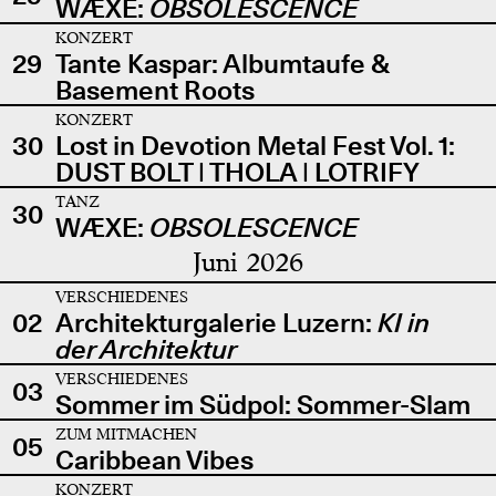
WÆXE:
OBSOLESCENCE
KONZERT
29
Tante Kaspar: Albumtaufe &
Basement Roots
KONZERT
30
Lost in Devotion Metal Fest Vol. 1:
DUST BOLT | THOLA | LOTRIFY
TANZ
30
WÆXE:
OBSOLESCENCE
Juni 2026
VERSCHIEDENES
02
Architekturgalerie Luzern:
KI in
der Architektur
VERSCHIEDENES
03
Sommer im Südpol: Sommer-Slam
ZUM MITMACHEN
05
Caribbean Vibes
KONZERT