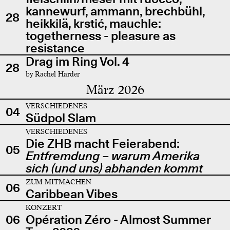
kannewurf, ammann, brechbühl,
28
heikkilä, krstić, mauchle:
togetherness - pleasure as
resistance
Drag im Ring Vol. 4
28
by Rachel Harder
März 2026
VERSCHIEDENES
04
Südpol Slam
VERSCHIEDENES
Die ZHB macht Feierabend:
05
Entfremdung – warum Amerika
sich (und uns) abhanden kommt
ZUM MITMACHEN
06
Caribbean Vibes
KONZERT
06
Opération Zéro - Almost Summer