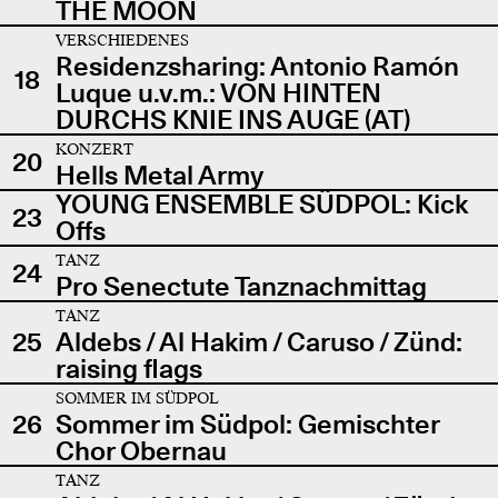
THE MOON
VERSCHIEDENES
Residenzsharing: Antonio Ramón
18
Luque u.v.m.: VON HINTEN
DURCHS KNIE INS AUGE (AT)
KONZERT
20
Hells Metal Army
YOUNG ENSEMBLE SÜDPOL: Kick
23
Offs
TANZ
24
Pro Senectute Tanznachmittag
TANZ
25
Aldebs / Al Hakim / Caruso / Zünd:
raising flags
SOMMER IM SÜDPOL
26
Sommer im Südpol: Gemischter
Chor Obernau
TANZ