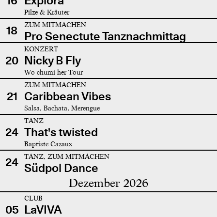
16
Explora
Pilze & Kräuter
ZUM MITMACHEN
18
Pro Senectute Tanznachmittag
KONZERT
20
Nicky B Fly
Wo chumi her Tour
ZUM MITMACHEN
21
Caribbean Vibes
Salsa, Bachata, Merengue
TANZ
24
That's twisted
Baptiste Cazaux
TANZ, ZUM MITMACHEN
24
Südpol Dance
Dezember 2026
CLUB
05
LaVIVA