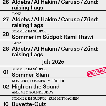
26
Aldebs / Al Hakim / Caruso / Zünd:
raising flags
TANZ
27
Aldebs / Al Hakim / Caruso / Zünd:
raising flags
SOMMER IM SÜDPOL
28
Sommer im Südpol: Rami Thawi
TANZ
28
Aldebs / Al Hakim / Caruso / Zünd:
raising flags
Juli 2026
SOMMER IM SÜDPOL
ABGESAG
01
Sommer-Slam
KONZERT, SOMMER IM SÜDPOL
02
High on the Sound
AMÆMI & SOUNDBUDDY
SOMMER IM SÜDPOL, ZUM MITMACHEN
10
Buvette-Quiz