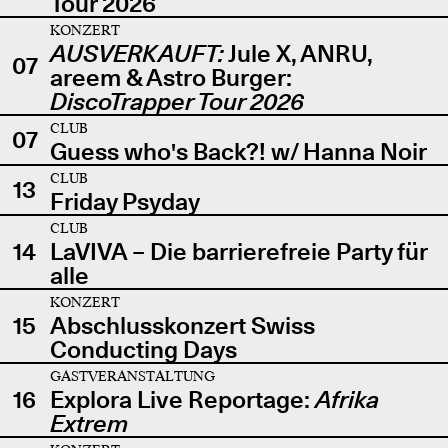
Tour 2026
KONZERT
AUSVERKAUFT:
Jule X, ANRU,
07
areem & Astro Burger:
DiscoTrapper Tour 2026
CLUB
07
Guess who's Back?! w/ Hanna Noir
CLUB
13
Friday Psyday
CLUB
14
LaVIVA – Die barrierefreie Party für
alle
KONZERT
15
Abschlusskonzert Swiss
Conducting Days
GASTVERANSTALTUNG
16
Explora Live Reportage:
Afrika
Extrem