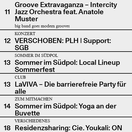
Groove Extravaganza – Intercity
11
Jazz Orchestra feat. Anatole
Muster
big band goes modern grooves
KONZERT
12
VERSCHOBEN: PLH | Support:
SGB
SOMMER IM SÜDPOL
13
Sommer im Südpol: Local Lineup
Sommerfest
CLUB
13
LaVIVA – Die barrierefreie Party für
alle
ZUM MITMACHEN
14
Sommer im Südpol: Yoga an der
Buvette
VERSCHIEDENES
18
Residenzsharing: Cie. Youkali: ON