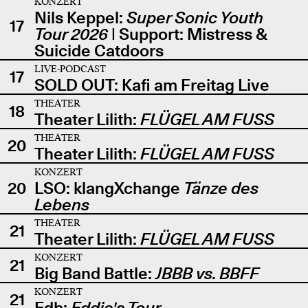
KONZERT
Nils Keppel:
Super Sonic Youth
17
Tour 2026
| Support: Mistress &
Suicide Catdoors
LIVE-PODCAST
17
SOLD OUT: Kafi am Freitag Live
THEATER
18
Theater Lilith:
FLÜGEL AM FUSS
THEATER
20
Theater Lilith:
FLÜGEL AM FUSS
KONZERT
20
LSO: klangXchange
Tänze des
Lebens
THEATER
21
Theater Lilith:
FLÜGEL AM FUSS
KONZERT
21
Big Band Battle:
JBBB vs. BBFF
KONZERT
21
Edb:
Eddie's Tour