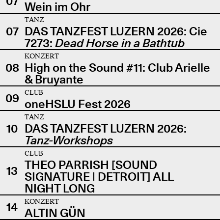
07
Wein im Ohr
TANZ
07
DAS TANZFEST LUZERN 2026: Cie
7273:
Dead Horse in a Bathtub
KONZERT
08
High on the Sound #11: Club Arielle
& Bruyante
CLUB
09
oneHSLU Fest 2026
TANZ
10
DAS TANZFEST LUZERN 2026:
Tanz-Workshops
CLUB
THEO PARRISH [SOUND
13
SIGNATURE | DETROIT] ALL
NIGHT LONG
KONZERT
14
ALTIN GÜN