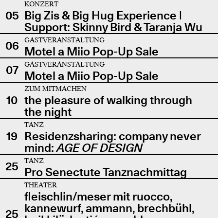
KONZERT
05
Big Zis & Big Hug Experience |
Support: Skinny Bird & Taranja Wu
GASTVERANSTALTUNG
06
Motel a Miio Pop-Up Sale
GASTVERANSTALTUNG
07
Motel a Miio Pop-Up Sale
ZUM MITMACHEN
10
the pleasure of walking through
the night
TANZ
19
Residenzsharing: company never
mind:
AGE OF DESIGN
TANZ
25
Pro Senectute Tanznachmittag
THEATER
fleischlin/meser mit ruocco,
kannewurf, ammann, brechbühl,
25