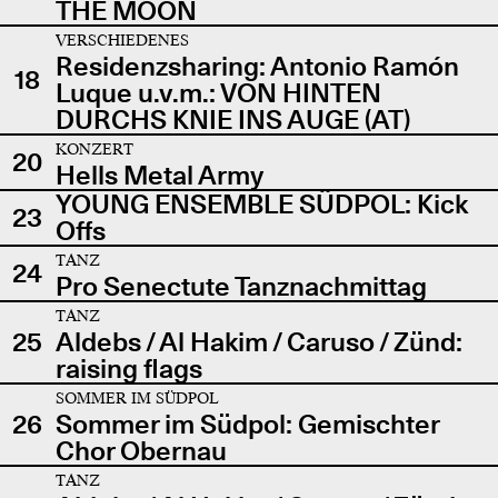
THE MOON
VERSCHIEDENES
Residenzsharing: Antonio Ramón
18
Luque u.v.m.: VON HINTEN
DURCHS KNIE INS AUGE (AT)
KONZERT
20
Hells Metal Army
YOUNG ENSEMBLE SÜDPOL: Kick
23
Offs
TANZ
24
Pro Senectute Tanznachmittag
TANZ
25
Aldebs / Al Hakim / Caruso / Zünd:
raising flags
SOMMER IM SÜDPOL
26
Sommer im Südpol: Gemischter
Chor Obernau
TANZ