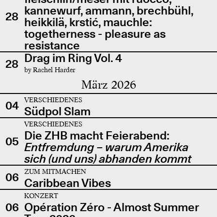
kannewurf, ammann, brechbühl,
28
heikkilä, krstić, mauchle:
togetherness - pleasure as
resistance
Drag im Ring Vol. 4
28
by Rachel Harder
März 2026
VERSCHIEDENES
04
Südpol Slam
VERSCHIEDENES
Die ZHB macht Feierabend:
05
Entfremdung – warum Amerika
sich (und uns) abhanden kommt
ZUM MITMACHEN
06
Caribbean Vibes
KONZERT
06
Opération Zéro - Almost Summer