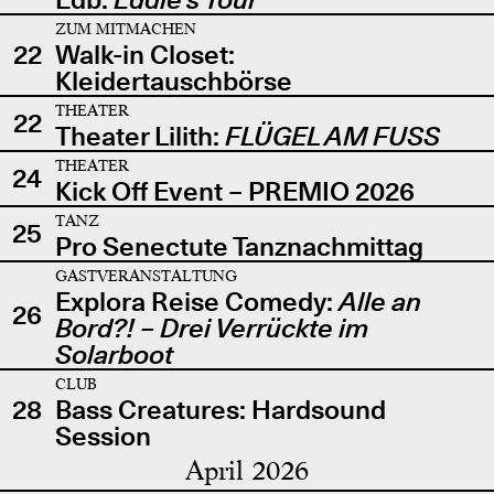
ZUM MITMACHEN
22
Walk-in Closet:
Kleidertauschbörse
THEATER
22
Theater Lilith:
FLÜGEL AM FUSS
THEATER
24
Kick Off Event – PREMIO 2026
TANZ
25
Pro Senectute Tanznachmittag
GASTVERANSTALTUNG
Explora Reise Comedy:
Alle an
26
Bord?! – Drei Verrückte im
Solarboot
CLUB
28
Bass Creatures: Hardsound
Session
April 2026