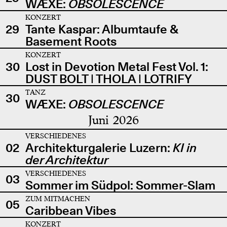
WÆXE:
OBSOLESCENCE
KONZERT
29
Tante Kaspar: Albumtaufe &
Basement Roots
KONZERT
30
Lost in Devotion Metal Fest Vol. 1:
DUST BOLT | THOLA | LOTRIFY
TANZ
30
WÆXE:
OBSOLESCENCE
Juni 2026
VERSCHIEDENES
02
Architekturgalerie Luzern:
KI in
der Architektur
VERSCHIEDENES
03
Sommer im Südpol: Sommer-Slam
ZUM MITMACHEN
05
Caribbean Vibes
KONZERT