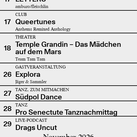
amburo/fleischlin
CLUB
17
Queertunes
Anthems Remixed Anthology
THEATER
Temple Grandin – Das Mädchen
18
auf dem Mars
Team Tam Tam
GASTVERANSTALTUNG
26
Explora
Jäger & Sammler
TANZ, ZUM MITMACHEN
27
Südpol Dance
TANZ
28
Pro Senectute Tanznachmittag
LIVE-PODCAST
29
Drags Uncut
November 2026