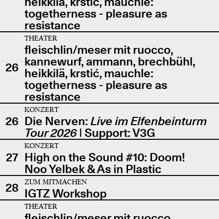
heikkilä, krstić, mauchle:
togetherness - pleasure as
resistance
THEATER
fleischlin/meser mit ruocco,
kannewurf, ammann, brechbühl,
26
heikkilä, krstić, mauchle:
togetherness - pleasure as
resistance
KONZERT
26
Die Nerven:
Live im Elfenbeinturm
Tour 2026
| Support: V3G
KONZERT
27
High on the Sound #10: Doom!
Noo Yelbek & As in Plastic
ZUM MITMACHEN
28
IGTZ Workshop
THEATER
fleischlin/meser mit ruocco,