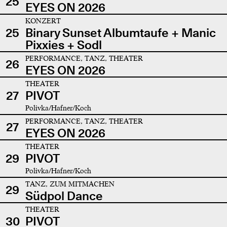
25
EYES ON 2026
KONZERT
25
Binary Sunset Albumtaufe + Manic
Pixxies + Sodl
PERFORMANCE, TANZ, THEATER
26
EYES ON 2026
THEATER
27
PIVOT
Polivka/Hafner/Koch
PERFORMANCE, TANZ, THEATER
27
EYES ON 2026
THEATER
29
PIVOT
Polivka/Hafner/Koch
TANZ, ZUM MITMACHEN
29
Südpol Dance
THEATER
30
PIVOT