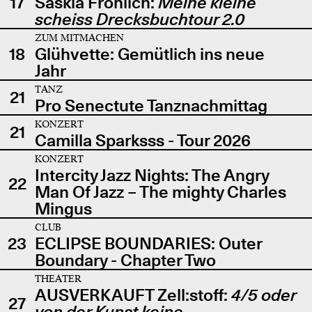
17
Saskia Fröhlich:
Meine kleine
scheiss Drecksbuchtour 2.0
ZUM MITMACHEN
18
Glühvette: Gemütlich ins neue
Jahr
TANZ
21
Pro Senectute Tanznachmittag
KONZERT
21
Camilla Sparksss - Tour 2026
KONZERT
Intercity Jazz Nights: The Angry
22
Man Of Jazz – The mighty Charles
Mingus
CLUB
23
ECLIPSE BOUNDARIES: Outer
Boundary - Chapter Two
THEATER
AUSVERKAUFT Zell:stoff:
4/5 oder
27
von der Kunst keine