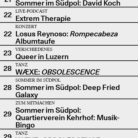
Sommer im Südpol: David Koch
LIVE-PODCAST
22
Extrem Therapie
KONZERT
22
Losus Reynoso:
Rompecabeza
Albumtaufe
VERSCHIEDENES
23
Queer in Luzern
TANZ
28
WÆXE:
OBSOLESCENCE
SOMMER IM SÜDPOL
28
Sommer im Südpol: Deep Fried
Galaxy
ZUM MITMACHEN
Sommer im Südpol:
29
Quartierverein Kehrhof: Musik-
Bingo
TANZ
29