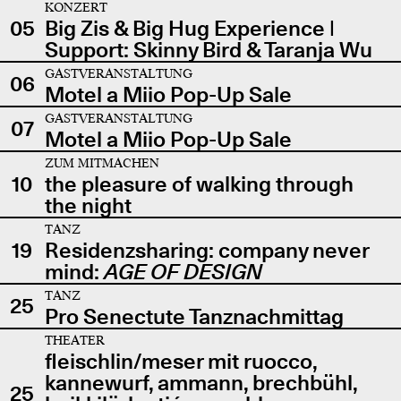
KONZERT
05
Big Zis & Big Hug Experience |
Support: Skinny Bird & Taranja Wu
GASTVERANSTALTUNG
06
Motel a Miio Pop-Up Sale
GASTVERANSTALTUNG
07
Motel a Miio Pop-Up Sale
ZUM MITMACHEN
10
the pleasure of walking through
the night
TANZ
19
Residenzsharing: company never
mind:
AGE OF DESIGN
TANZ
25
Pro Senectute Tanznachmittag
THEATER
fleischlin/meser mit ruocco,
kannewurf, ammann, brechbühl,
25