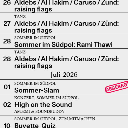
26
Aldebs / Al Hakim / Caruso / Zünd:
raising flags
TANZ
27
Aldebs / Al Hakim / Caruso / Zünd:
raising flags
SOMMER IM SÜDPOL
28
Sommer im Südpol: Rami Thawi
TANZ
28
Aldebs / Al Hakim / Caruso / Zünd:
raising flags
Juli 2026
SOMMER IM SÜDPOL
ABGESAG
01
Sommer-Slam
KONZERT, SOMMER IM SÜDPOL
02
High on the Sound
AMÆMI & SOUNDBUDDY
SOMMER IM SÜDPOL, ZUM MITMACHEN
10
Buvette-Quiz