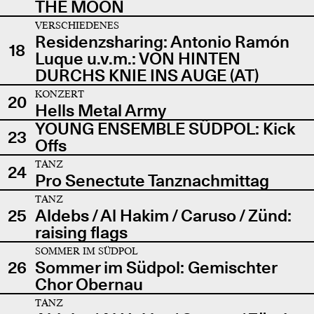
THE MOON
VERSCHIEDENES
Residenzsharing: Antonio Ramón
18
Luque u.v.m.: VON HINTEN
DURCHS KNIE INS AUGE (AT)
KONZERT
20
Hells Metal Army
YOUNG ENSEMBLE SÜDPOL: Kick
23
Offs
TANZ
24
Pro Senectute Tanznachmittag
TANZ
25
Aldebs / Al Hakim / Caruso / Zünd:
raising flags
SOMMER IM SÜDPOL
26
Sommer im Südpol: Gemischter
Chor Obernau
TANZ