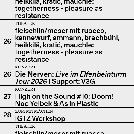
heikkilä, krstić, mauchle:
togetherness - pleasure as
resistance
THEATER
fleischlin/meser mit ruocco,
kannewurf, ammann, brechbühl,
26
heikkilä, krstić, mauchle:
togetherness - pleasure as
resistance
KONZERT
26
Die Nerven:
Live im Elfenbeinturm
Tour 2026
| Support: V3G
KONZERT
27
High on the Sound #10: Doom!
Noo Yelbek & As in Plastic
ZUM MITMACHEN
28
IGTZ Workshop
THEATER
fleischlin/meser mit ruocco,