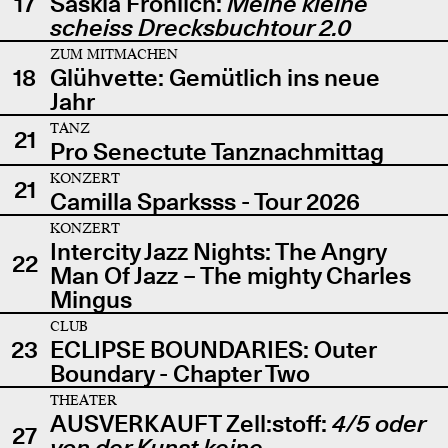
17
Saskia Fröhlich:
Meine kleine
scheiss Drecksbuchtour 2.0
ZUM MITMACHEN
18
Glühvette: Gemütlich ins neue
Jahr
TANZ
21
Pro Senectute Tanznachmittag
KONZERT
21
Camilla Sparksss - Tour 2026
KONZERT
Intercity Jazz Nights: The Angry
22
Man Of Jazz – The mighty Charles
Mingus
CLUB
23
ECLIPSE BOUNDARIES: Outer
Boundary - Chapter Two
THEATER
AUSVERKAUFT Zell:stoff:
4/5 oder
27
von der Kunst keine