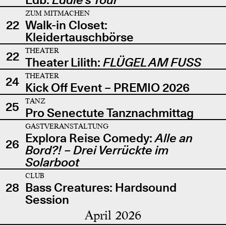
ZUM MITMACHEN
22
Walk-in Closet:
Kleidertauschbörse
THEATER
22
Theater Lilith:
FLÜGEL AM FUSS
THEATER
24
Kick Off Event – PREMIO 2026
TANZ
25
Pro Senectute Tanznachmittag
GASTVERANSTALTUNG
Explora Reise Comedy:
Alle an
26
Bord?! – Drei Verrückte im
Solarboot
CLUB
28
Bass Creatures: Hardsound
Session
April 2026