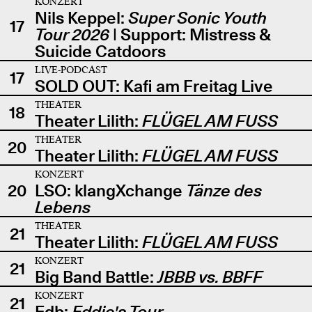
KONZERT
Nils Keppel:
Super Sonic Youth
17
Tour 2026
| Support: Mistress &
Suicide Catdoors
LIVE-PODCAST
17
SOLD OUT: Kafi am Freitag Live
THEATER
18
Theater Lilith:
FLÜGEL AM FUSS
THEATER
20
Theater Lilith:
FLÜGEL AM FUSS
KONZERT
20
LSO: klangXchange
Tänze des
Lebens
THEATER
21
Theater Lilith:
FLÜGEL AM FUSS
KONZERT
21
Big Band Battle:
JBBB vs. BBFF
KONZERT
21
Edb:
Eddie's Tour