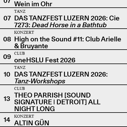
07
Wein im Ohr
TANZ
07
DAS TANZFEST LUZERN 2026: Cie
7273:
Dead Horse in a Bathtub
KONZERT
08
High on the Sound #11: Club Arielle
& Bruyante
CLUB
09
oneHSLU Fest 2026
TANZ
10
DAS TANZFEST LUZERN 2026:
Tanz-Workshops
CLUB
THEO PARRISH [SOUND
13
SIGNATURE | DETROIT] ALL
NIGHT LONG
KONZERT
14
ALTIN GÜN