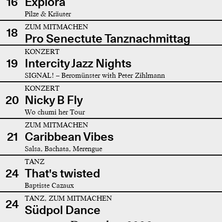
16
Explora
Pilze & Kräuter
ZUM MITMACHEN
18
Pro Senectute Tanznachmittag
KONZERT
19
Intercity Jazz Nights
SIGNAL! – Beromünster with Peter Zihlmann
KONZERT
20
Nicky B Fly
Wo chumi her Tour
ZUM MITMACHEN
21
Caribbean Vibes
Salsa, Bachata, Merengue
TANZ
24
That's twisted
Baptiste Cazaux
TANZ, ZUM MITMACHEN
24
Südpol Dance