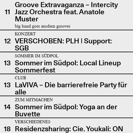
Groove Extravaganza – Intercity
11
Jazz Orchestra feat. Anatole
Muster
big band goes modern grooves
KONZERT
12
VERSCHOBEN: PLH | Support:
SGB
SOMMER IM SÜDPOL
13
Sommer im Südpol: Local Lineup
Sommerfest
CLUB
13
LaVIVA – Die barrierefreie Party für
alle
ZUM MITMACHEN
14
Sommer im Südpol: Yoga an der
Buvette
VERSCHIEDENES
18
Residenzsharing: Cie. Youkali: ON