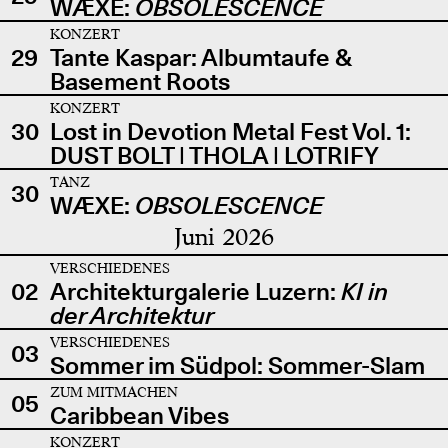
WÆXE:
OBSOLESCENCE
KONZERT
29
Tante Kaspar: Albumtaufe &
Basement Roots
KONZERT
30
Lost in Devotion Metal Fest Vol. 1:
DUST BOLT | THOLA | LOTRIFY
TANZ
30
WÆXE:
OBSOLESCENCE
Juni 2026
VERSCHIEDENES
02
Architekturgalerie Luzern:
KI in
der Architektur
VERSCHIEDENES
03
Sommer im Südpol: Sommer-Slam
ZUM MITMACHEN
05
Caribbean Vibes
KONZERT