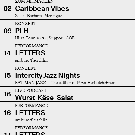
ZUM MITMACHEN
02
Caribbean Vibes
Salsa, Bachata, Merengue
KONZERT
09
PLH
Ultra Tour 2026 | Support: SGB
PERFORMANCE
14
LETTERS
amburo/fleischlin
KONZERT
15
Intercity Jazz Nights
FAT MAN JAZZ – The caliber of Peter Herbolzheimer
LIVE-PODCAST
16
Wurst-Käse-Salat
PERFORMANCE
16
LETTERS
amburo/fleischlin
PERFORMANCE
17
LETTERS