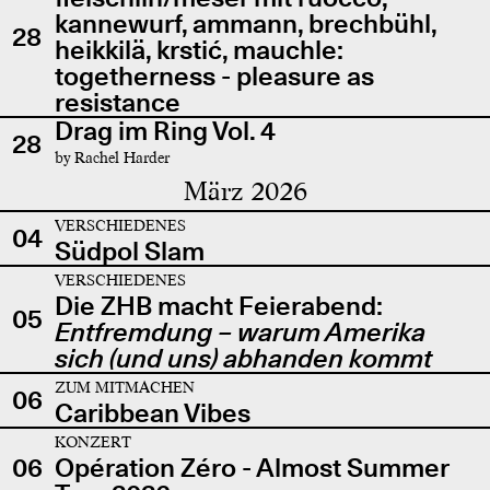
kannewurf, ammann, brechbühl,
28
heikkilä, krstić, mauchle:
togetherness - pleasure as
resistance
Drag im Ring Vol. 4
28
by Rachel Harder
März 2026
VERSCHIEDENES
04
Südpol Slam
VERSCHIEDENES
Die ZHB macht Feierabend:
05
Entfremdung – warum Amerika
sich (und uns) abhanden kommt
ZUM MITMACHEN
06
Caribbean Vibes
KONZERT
06
Opération Zéro - Almost Summer