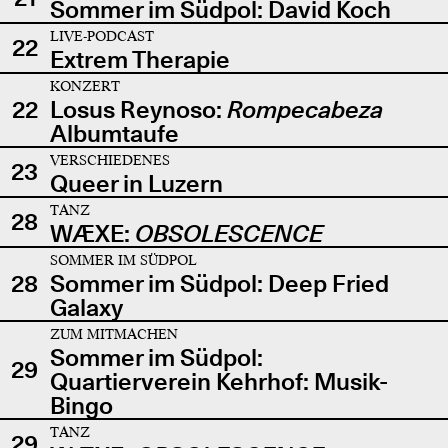
Sommer im Südpol: David Koch
LIVE-PODCAST
22
Extrem Therapie
KONZERT
22
Losus Reynoso:
Rompecabeza
Albumtaufe
VERSCHIEDENES
23
Queer in Luzern
TANZ
28
WÆXE:
OBSOLESCENCE
SOMMER IM SÜDPOL
28
Sommer im Südpol: Deep Fried
Galaxy
ZUM MITMACHEN
Sommer im Südpol:
29
Quartierverein Kehrhof: Musik-
Bingo
TANZ
29