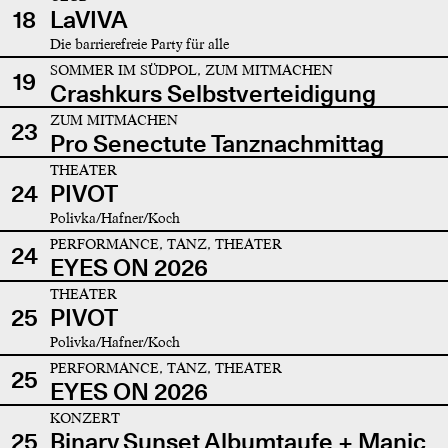
18
LaVIVA
Die barrierefreie Party für alle
SOMMER IM SÜDPOL, ZUM MITMACHEN
19
Crashkurs Selbstverteidigung
ZUM MITMACHEN
23
Pro Senectute Tanznachmittag
THEATER
24
PIVOT
Polivka/Hafner/Koch
PERFORMANCE, TANZ, THEATER
24
EYES ON 2026
THEATER
25
PIVOT
Polivka/Hafner/Koch
PERFORMANCE, TANZ, THEATER
25
EYES ON 2026
KONZERT
25
Binary Sunset Albumtaufe + Manic