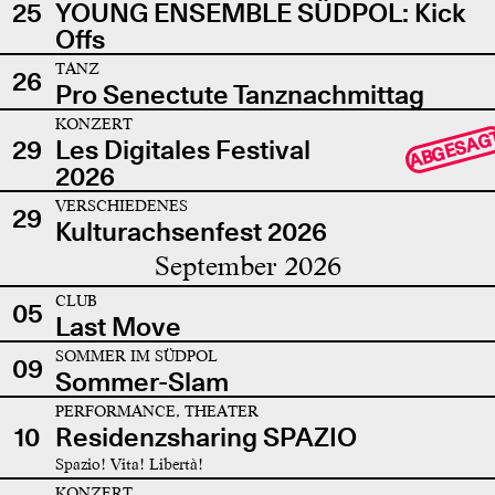
25
YOUNG ENSEMBLE SÜDPOL: Kick
Offs
TANZ
26
Pro Senectute Tanznachmittag
KONZERT
ABGESAG
29
Les Digitales Festival
2026
VERSCHIEDENES
29
Kulturachsenfest 2026
September 2026
CLUB
05
Last Move
SOMMER IM SÜDPOL
09
Sommer-Slam
PERFORMANCE, THEATER
10
Residenzsharing SPAZIO
Spazio! Vita! Libertà!
KONZERT