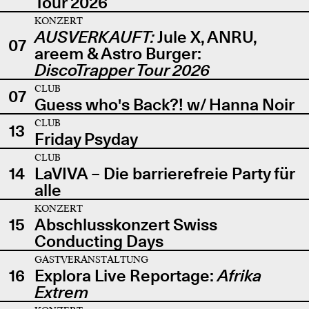
Tour 2026
KONZERT
AUSVERKAUFT:
Jule X, ANRU,
07
areem & Astro Burger:
DiscoTrapper Tour 2026
CLUB
07
Guess who's Back?! w/ Hanna Noir
CLUB
13
Friday Psyday
CLUB
14
LaVIVA – Die barrierefreie Party für
alle
KONZERT
15
Abschlusskonzert Swiss
Conducting Days
GASTVERANSTALTUNG
16
Explora Live Reportage:
Afrika
Extrem