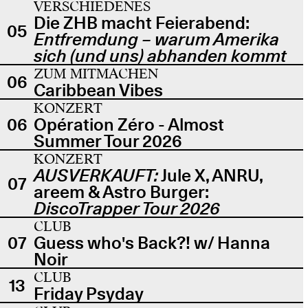
VERSCHIEDENES
Die ZHB macht Feierabend:
05
Entfremdung – warum Amerika
sich (und uns) abhanden kommt
ZUM MITMACHEN
06
Caribbean Vibes
KONZERT
06
Opération Zéro - Almost
Summer Tour 2026
KONZERT
AUSVERKAUFT:
Jule X, ANRU,
07
areem & Astro Burger:
DiscoTrapper Tour 2026
CLUB
07
Guess who's Back?! w/ Hanna
Noir
CLUB
13
Friday Psyday