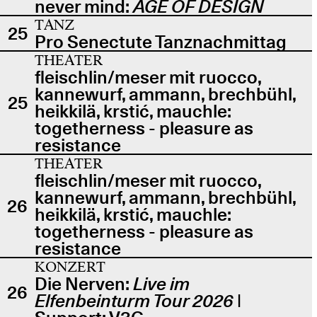
never mind:
AGE OF DESIGN
TANZ
25
Pro Senectute Tanznachmittag
THEATER
fleischlin/meser mit ruocco,
kannewurf, ammann, brechbühl,
25
heikkilä, krstić, mauchle:
togetherness - pleasure as
resistance
THEATER
fleischlin/meser mit ruocco,
kannewurf, ammann, brechbühl,
26
heikkilä, krstić, mauchle:
togetherness - pleasure as
resistance
KONZERT
Die Nerven:
Live im
26
Elfenbeinturm Tour 2026
|