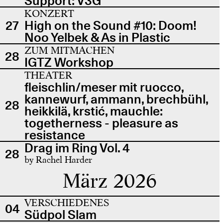
Support: V3G
KONZERT
27
High on the Sound #10: Doom!
Noo Yelbek & As in Plastic
ZUM MITMACHEN
28
IGTZ Workshop
THEATER
fleischlin/meser mit ruocco,
kannewurf, ammann, brechbühl,
28
heikkilä, krstić, mauchle:
togetherness - pleasure as
resistance
Drag im Ring Vol. 4
28
by Rachel Harder
März 2026
VERSCHIEDENES
04
Südpol Slam