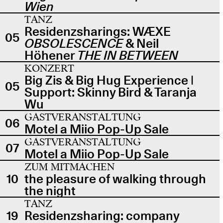
Wien
TANZ
Residenzsharings: WÆXE
05
OBSOLESCENCE
& Neil
Höhener
THE IN BETWEEN
KONZERT
Big Zis & Big Hug Experience |
05
Support: Skinny Bird & Taranja
Wu
GASTVERANSTALTUNG
06
Motel a Miio Pop-Up Sale
GASTVERANSTALTUNG
07
Motel a Miio Pop-Up Sale
ZUM MITMACHEN
10
the pleasure of walking through
the night
TANZ
19
Residenzsharing: company