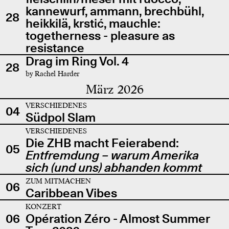
kannewurf, ammann, brechbühl,
28
heikkilä, krstić, mauchle:
togetherness - pleasure as
resistance
Drag im Ring Vol. 4
28
by Rachel Harder
März 2026
VERSCHIEDENES
04
Südpol Slam
VERSCHIEDENES
Die ZHB macht Feierabend:
05
Entfremdung – warum Amerika
sich (und uns) abhanden kommt
ZUM MITMACHEN
06
Caribbean Vibes
KONZERT
06
Opération Zéro - Almost Summer