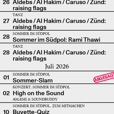
26
Aldebs / Al Hakim / Caruso / Zünd:
raising flags
TANZ
27
Aldebs / Al Hakim / Caruso / Zünd:
raising flags
SOMMER IM SÜDPOL
28
Sommer im Südpol: Rami Thawi
TANZ
28
Aldebs / Al Hakim / Caruso / Zünd:
raising flags
Juli 2026
SOMMER IM SÜDPOL
ABGESAG
01
Sommer-Slam
KONZERT, SOMMER IM SÜDPOL
02
High on the Sound
AMÆMI & SOUNDBUDDY
SOMMER IM SÜDPOL, ZUM MITMACHEN
10
Buvette-Quiz