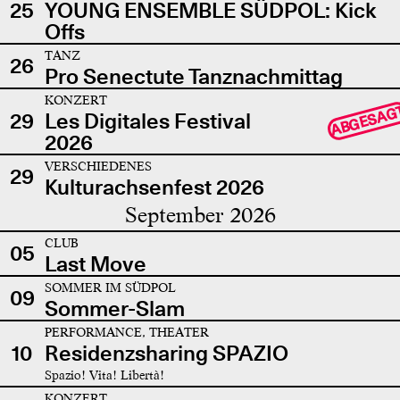
25
YOUNG ENSEMBLE SÜDPOL: Kick
Offs
TANZ
26
Pro Senectute Tanznachmittag
KONZERT
ABGESAG
29
Les Digitales Festival
2026
VERSCHIEDENES
29
Kulturachsenfest 2026
September 2026
CLUB
05
Last Move
SOMMER IM SÜDPOL
09
Sommer-Slam
PERFORMANCE, THEATER
10
Residenzsharing SPAZIO
Spazio! Vita! Libertà!
KONZERT