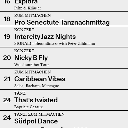
16
Explora
Pilze & Kräuter
ZUM MITMACHEN
18
Pro Senectute Tanznachmittag
KONZERT
19
Intercity Jazz Nights
SIGNAL! – Beromünster with Peter Zihlmann
KONZERT
20
Nicky B Fly
Wo chumi her Tour
ZUM MITMACHEN
21
Caribbean Vibes
Salsa, Bachata, Merengue
TANZ
24
That's twisted
Baptiste Cazaux
TANZ, ZUM MITMACHEN
24
Südpol Dance