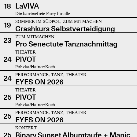
18
LaVIVA
Die barrierefreie Party für alle
SOMMER IM SÜDPOL, ZUM MITMACHEN
19
Crashkurs Selbstverteidigung
ZUM MITMACHEN
23
Pro Senectute Tanznachmittag
THEATER
24
PIVOT
Polivka/Hafner/Koch
PERFORMANCE, TANZ, THEATER
24
EYES ON 2026
THEATER
25
PIVOT
Polivka/Hafner/Koch
PERFORMANCE, TANZ, THEATER
25
EYES ON 2026
KONZERT
25
Binary Sunset Albumtaufe + Manic