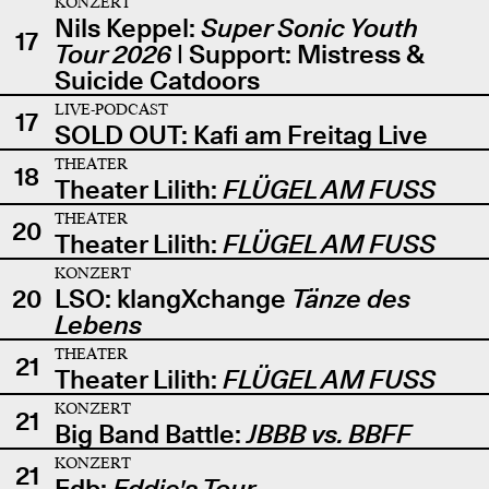
KONZERT
Nils Keppel:
Super Sonic Youth
17
Tour 2026
| Support: Mistress &
Suicide Catdoors
LIVE-PODCAST
17
SOLD OUT: Kafi am Freitag Live
THEATER
18
Theater Lilith:
FLÜGEL AM FUSS
THEATER
20
Theater Lilith:
FLÜGEL AM FUSS
KONZERT
20
LSO: klangXchange
Tänze des
Lebens
THEATER
21
Theater Lilith:
FLÜGEL AM FUSS
KONZERT
21
Big Band Battle:
JBBB vs. BBFF
KONZERT
21
Edb:
Eddie's Tour