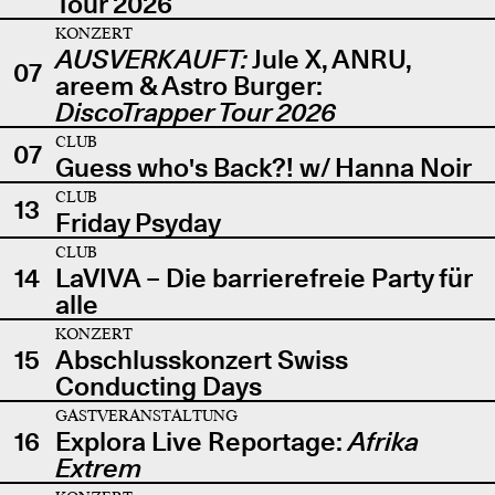
Tour 2026
KONZERT
AUSVERKAUFT:
Jule X, ANRU,
07
areem & Astro Burger:
DiscoTrapper Tour 2026
CLUB
07
Guess who's Back?! w/ Hanna Noir
CLUB
13
Friday Psyday
CLUB
14
LaVIVA – Die barrierefreie Party für
alle
KONZERT
15
Abschlusskonzert Swiss
Conducting Days
GASTVERANSTALTUNG
16
Explora Live Reportage:
Afrika
Extrem