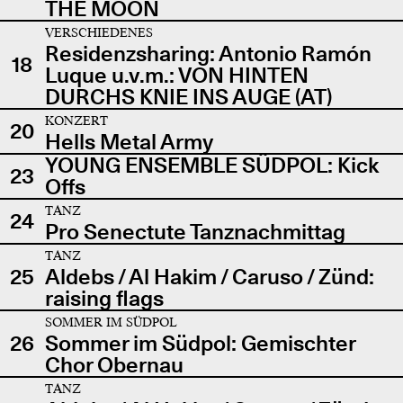
THE MOON
VERSCHIEDENES
Residenzsharing: Antonio Ramón
18
Luque u.v.m.: VON HINTEN
DURCHS KNIE INS AUGE (AT)
KONZERT
20
Hells Metal Army
YOUNG ENSEMBLE SÜDPOL: Kick
23
Offs
TANZ
24
Pro Senectute Tanznachmittag
TANZ
25
Aldebs / Al Hakim / Caruso / Zünd:
raising flags
SOMMER IM SÜDPOL
26
Sommer im Südpol: Gemischter
Chor Obernau
TANZ