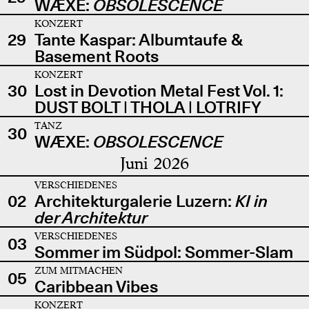
WÆXE:
OBSOLESCENCE
KONZERT
29
Tante Kaspar: Albumtaufe &
Basement Roots
KONZERT
30
Lost in Devotion Metal Fest Vol. 1:
DUST BOLT | THOLA | LOTRIFY
TANZ
30
WÆXE:
OBSOLESCENCE
Juni 2026
VERSCHIEDENES
02
Architekturgalerie Luzern:
KI in
der Architektur
VERSCHIEDENES
03
Sommer im Südpol: Sommer-Slam
ZUM MITMACHEN
05
Caribbean Vibes
KONZERT