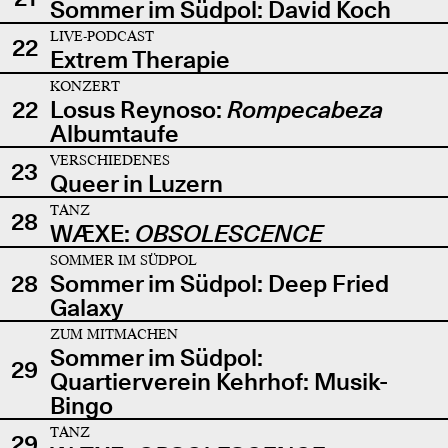
Sommer im Südpol: David Koch
LIVE-PODCAST
22
Extrem Therapie
KONZERT
22
Losus Reynoso:
Rompecabeza
Albumtaufe
VERSCHIEDENES
23
Queer in Luzern
TANZ
28
WÆXE:
OBSOLESCENCE
SOMMER IM SÜDPOL
28
Sommer im Südpol: Deep Fried
Galaxy
ZUM MITMACHEN
Sommer im Südpol:
29
Quartierverein Kehrhof: Musik-
Bingo
TANZ
29