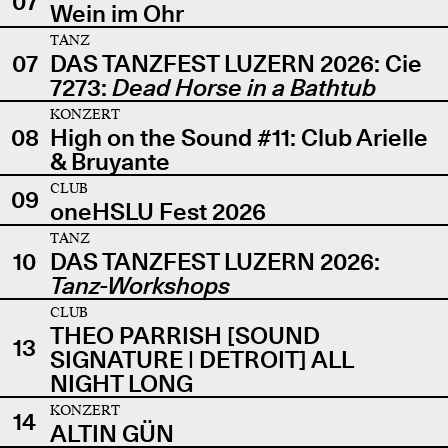
07
Wein im Ohr
TANZ
07
DAS TANZFEST LUZERN 2026: Cie
7273:
Dead Horse in a Bathtub
KONZERT
08
High on the Sound #11: Club Arielle
& Bruyante
CLUB
09
oneHSLU Fest 2026
TANZ
10
DAS TANZFEST LUZERN 2026:
Tanz-Workshops
CLUB
THEO PARRISH [SOUND
13
SIGNATURE | DETROIT] ALL
NIGHT LONG
KONZERT
14
ALTIN GÜN