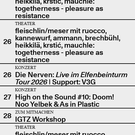
heikkilä, krstić, mauchle:
togetherness - pleasure as
resistance
THEATER
fleischlin/meser mit ruocco,
kannewurf, ammann, brechbühl,
26
heikkilä, krstić, mauchle:
togetherness - pleasure as
resistance
KONZERT
26
Die Nerven:
Live im Elfenbeinturm
Tour 2026
| Support: V3G
KONZERT
27
High on the Sound #10: Doom!
Noo Yelbek & As in Plastic
ZUM MITMACHEN
28
IGTZ Workshop
THEATER
fleischlin/meser mit ruocco,