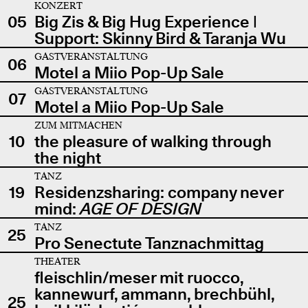
KONZERT
05
Big Zis & Big Hug Experience |
Support: Skinny Bird & Taranja Wu
GASTVERANSTALTUNG
06
Motel a Miio Pop-Up Sale
GASTVERANSTALTUNG
07
Motel a Miio Pop-Up Sale
ZUM MITMACHEN
10
the pleasure of walking through
the night
TANZ
19
Residenzsharing: company never
mind:
AGE OF DESIGN
TANZ
25
Pro Senectute Tanznachmittag
THEATER
fleischlin/meser mit ruocco,
kannewurf, ammann, brechbühl,
25