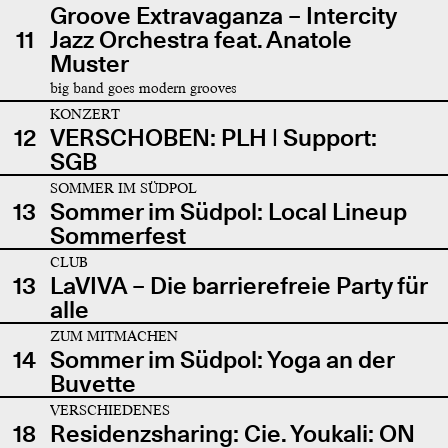
Groove Extravaganza – Intercity
11
Jazz Orchestra feat. Anatole
Muster
big band goes modern grooves
KONZERT
12
VERSCHOBEN: PLH | Support:
SGB
SOMMER IM SÜDPOL
13
Sommer im Südpol: Local Lineup
Sommerfest
CLUB
13
LaVIVA – Die barrierefreie Party für
alle
ZUM MITMACHEN
14
Sommer im Südpol: Yoga an der
Buvette
VERSCHIEDENES
18
Residenzsharing: Cie. Youkali: ON