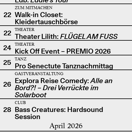
ZUM MITMACHEN
22
Walk-in Closet:
Kleidertauschbörse
THEATER
22
Theater Lilith:
FLÜGEL AM FUSS
THEATER
24
Kick Off Event – PREMIO 2026
TANZ
25
Pro Senectute Tanznachmittag
GASTVERANSTALTUNG
Explora Reise Comedy:
Alle an
26
Bord?! – Drei Verrückte im
Solarboot
CLUB
28
Bass Creatures: Hardsound
Session
April 2026