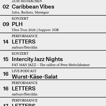
ZUM MITMACHEN
02
Caribbean Vibes
Salsa, Bachata, Merengue
KONZERT
09
PLH
Ultra Tour 2026 | Support: SGB
PERFORMANCE
14
LETTERS
amburo/fleischlin
KONZERT
15
Intercity Jazz Nights
FAT MAN JAZZ – The caliber of Peter Herbolzheimer
LIVE-PODCAST
16
Wurst-Käse-Salat
PERFORMANCE
16
LETTERS
amburo/fleischlin
PERFORMANCE
17
LETTERS