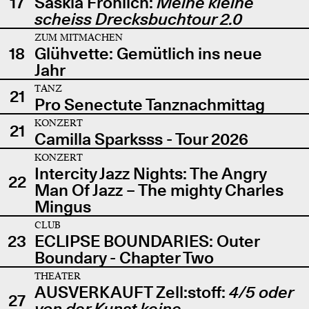
17
Saskia Fröhlich:
Meine kleine
scheiss Drecksbuchtour 2.0
ZUM MITMACHEN
18
Glühvette: Gemütlich ins neue
Jahr
TANZ
21
Pro Senectute Tanznachmittag
KONZERT
21
Camilla Sparksss - Tour 2026
KONZERT
Intercity Jazz Nights: The Angry
22
Man Of Jazz – The mighty Charles
Mingus
CLUB
23
ECLIPSE BOUNDARIES: Outer
Boundary - Chapter Two
THEATER
AUSVERKAUFT Zell:stoff:
4/5 oder
27
von der Kunst keine