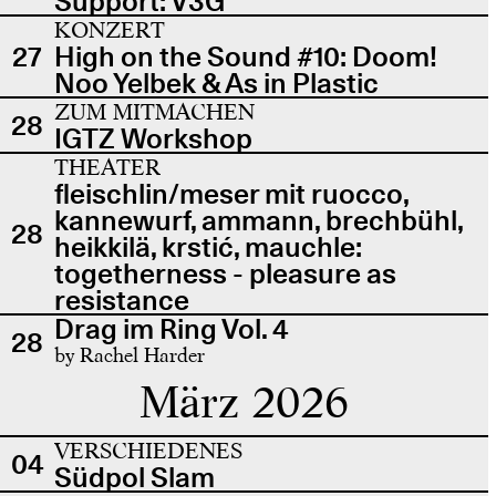
Support: V3G
KONZERT
27
High on the Sound #10: Doom!
Noo Yelbek & As in Plastic
ZUM MITMACHEN
28
IGTZ Workshop
THEATER
fleischlin/meser mit ruocco,
kannewurf, ammann, brechbühl,
28
heikkilä, krstić, mauchle:
togetherness - pleasure as
resistance
Drag im Ring Vol. 4
28
by Rachel Harder
März 2026
VERSCHIEDENES
04
Südpol Slam