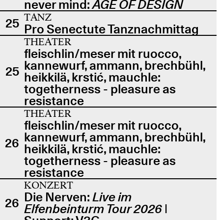
never mind:
AGE OF DESIGN
TANZ
25
Pro Senectute Tanznachmittag
THEATER
fleischlin/meser mit ruocco,
kannewurf, ammann, brechbühl,
25
heikkilä, krstić, mauchle:
togetherness - pleasure as
resistance
THEATER
fleischlin/meser mit ruocco,
kannewurf, ammann, brechbühl,
26
heikkilä, krstić, mauchle:
togetherness - pleasure as
resistance
KONZERT
Die Nerven:
Live im
26
Elfenbeinturm Tour 2026
|