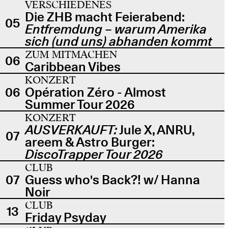
VERSCHIEDENES
Die ZHB macht Feierabend:
05
Entfremdung – warum Amerika
sich (und uns) abhanden kommt
ZUM MITMACHEN
06
Caribbean Vibes
KONZERT
06
Opération Zéro - Almost
Summer Tour 2026
KONZERT
AUSVERKAUFT:
Jule X, ANRU,
07
areem & Astro Burger:
DiscoTrapper Tour 2026
CLUB
07
Guess who's Back?! w/ Hanna
Noir
CLUB
13
Friday Psyday