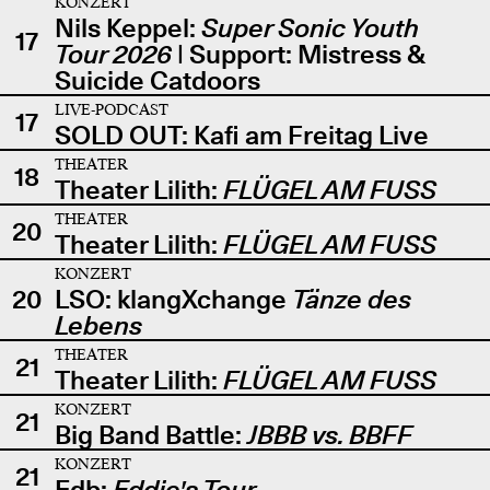
KONZERT
Nils Keppel:
Super Sonic Youth
17
Tour 2026
| Support: Mistress &
Suicide Catdoors
LIVE-PODCAST
17
SOLD OUT: Kafi am Freitag Live
THEATER
18
Theater Lilith:
FLÜGEL AM FUSS
THEATER
20
Theater Lilith:
FLÜGEL AM FUSS
KONZERT
20
LSO: klangXchange
Tänze des
Lebens
THEATER
21
Theater Lilith:
FLÜGEL AM FUSS
KONZERT
21
Big Band Battle:
JBBB vs. BBFF
KONZERT
21
Edb:
Eddie's Tour