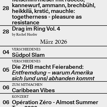
kannewurf, ammann, brechbühl,
28
heikkilä, krstić, mauchle:
togetherness - pleasure as
resistance
Drag im Ring Vol. 4
28
by Rachel Harder
März 2026
VERSCHIEDENES
04
Südpol Slam
VERSCHIEDENES
Die ZHB macht Feierabend:
05
Entfremdung – warum Amerika
sich (und uns) abhanden kommt
ZUM MITMACHEN
06
Caribbean Vibes
KONZERT
06
Opération Zéro - Almost Summer