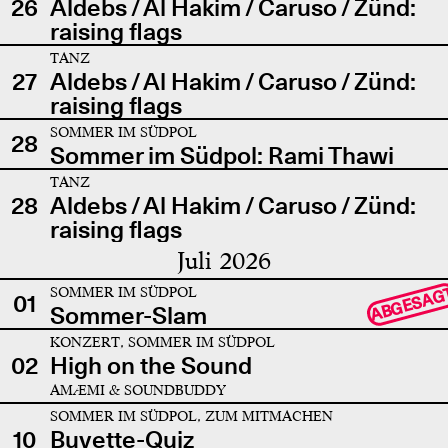
26
Aldebs / Al Hakim / Caruso / Zünd:
raising flags
TANZ
27
Aldebs / Al Hakim / Caruso / Zünd:
raising flags
SOMMER IM SÜDPOL
28
Sommer im Südpol: Rami Thawi
TANZ
28
Aldebs / Al Hakim / Caruso / Zünd:
raising flags
Juli 2026
SOMMER IM SÜDPOL
ABGESAG
01
Sommer-Slam
KONZERT, SOMMER IM SÜDPOL
02
High on the Sound
AMÆMI & SOUNDBUDDY
SOMMER IM SÜDPOL, ZUM MITMACHEN
10
Buvette-Quiz