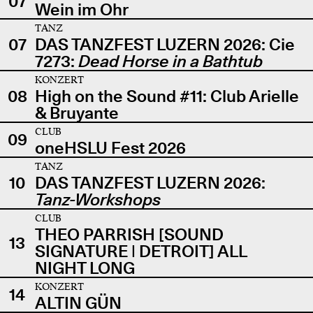
07
Wein im Ohr
TANZ
07
DAS TANZFEST LUZERN 2026: Cie
7273:
Dead Horse in a Bathtub
KONZERT
08
High on the Sound #11: Club Arielle
& Bruyante
CLUB
09
oneHSLU Fest 2026
TANZ
10
DAS TANZFEST LUZERN 2026:
Tanz-Workshops
CLUB
THEO PARRISH [SOUND
13
SIGNATURE | DETROIT] ALL
NIGHT LONG
KONZERT
14
ALTIN GÜN