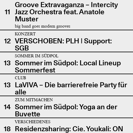
Groove Extravaganza – Intercity
11
Jazz Orchestra feat. Anatole
Muster
big band goes modern grooves
KONZERT
12
VERSCHOBEN: PLH | Support:
SGB
SOMMER IM SÜDPOL
13
Sommer im Südpol: Local Lineup
Sommerfest
CLUB
13
LaVIVA – Die barrierefreie Party für
alle
ZUM MITMACHEN
14
Sommer im Südpol: Yoga an der
Buvette
VERSCHIEDENES
18
Residenzsharing: Cie. Youkali: ON