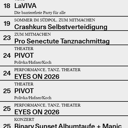
18
LaVIVA
Die barrierefreie Party für alle
SOMMER IM SÜDPOL, ZUM MITMACHEN
19
Crashkurs Selbstverteidigung
ZUM MITMACHEN
23
Pro Senectute Tanznachmittag
THEATER
24
PIVOT
Polivka/Hafner/Koch
PERFORMANCE, TANZ, THEATER
24
EYES ON 2026
THEATER
25
PIVOT
Polivka/Hafner/Koch
PERFORMANCE, TANZ, THEATER
25
EYES ON 2026
KONZERT
25
Binary Sunset Albumtaufe + Manic