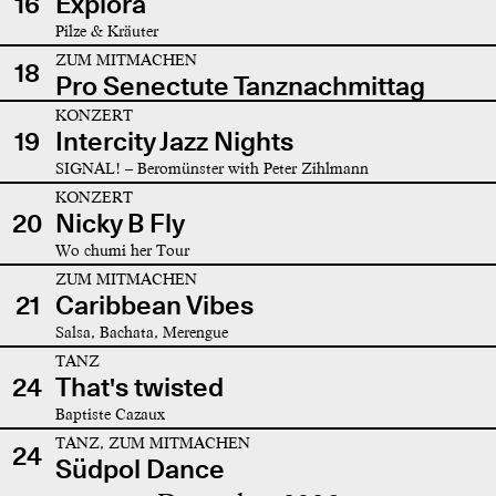
16
Explora
Pilze & Kräuter
ZUM MITMACHEN
18
Pro Senectute Tanznachmittag
KONZERT
19
Intercity Jazz Nights
SIGNAL! – Beromünster with Peter Zihlmann
KONZERT
20
Nicky B Fly
Wo chumi her Tour
ZUM MITMACHEN
21
Caribbean Vibes
Salsa, Bachata, Merengue
TANZ
24
That's twisted
Baptiste Cazaux
TANZ, ZUM MITMACHEN
24
Südpol Dance