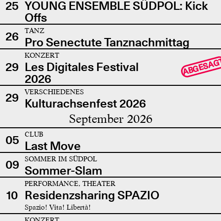
25
YOUNG ENSEMBLE SÜDPOL: Kick
Offs
TANZ
26
Pro Senectute Tanznachmittag
KONZERT
ABGESAG
29
Les Digitales Festival
2026
VERSCHIEDENES
29
Kulturachsenfest 2026
September 2026
CLUB
05
Last Move
SOMMER IM SÜDPOL
09
Sommer-Slam
PERFORMANCE, THEATER
10
Residenzsharing SPAZIO
Spazio! Vita! Libertà!
KONZERT