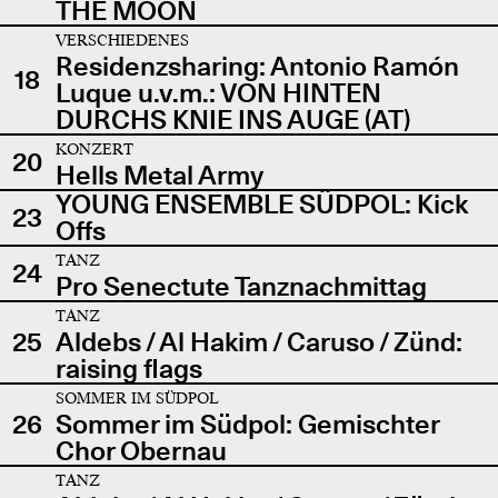
THE MOON
VERSCHIEDENES
Residenzsharing: Antonio Ramón
18
Luque u.v.m.: VON HINTEN
DURCHS KNIE INS AUGE (AT)
KONZERT
20
Hells Metal Army
YOUNG ENSEMBLE SÜDPOL: Kick
23
Offs
TANZ
24
Pro Senectute Tanznachmittag
TANZ
25
Aldebs / Al Hakim / Caruso / Zünd:
raising flags
SOMMER IM SÜDPOL
26
Sommer im Südpol: Gemischter
Chor Obernau
TANZ