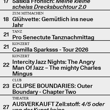
17
Saskia Fröhlich:
Meine kleine
scheiss Drecksbuchtour 2.0
ZUM MITMACHEN
18
Glühvette: Gemütlich ins neue
Jahr
TANZ
21
Pro Senectute Tanznachmittag
KONZERT
21
Camilla Sparksss - Tour 2026
KONZERT
Intercity Jazz Nights: The Angry
22
Man Of Jazz – The mighty Charles
Mingus
CLUB
23
ECLIPSE BOUNDARIES: Outer
Boundary - Chapter Two
THEATER
AUSVERKAUFT Zell:stoff:
4/5 oder
27
von der Kunst keine