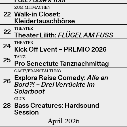
ZUM MITMACHEN
22
Walk-in Closet:
Kleidertauschbörse
THEATER
22
Theater Lilith:
FLÜGEL AM FUSS
THEATER
24
Kick Off Event – PREMIO 2026
TANZ
25
Pro Senectute Tanznachmittag
GASTVERANSTALTUNG
Explora Reise Comedy:
Alle an
26
Bord?! – Drei Verrückte im
Solarboot
CLUB
28
Bass Creatures: Hardsound
Session
April 2026