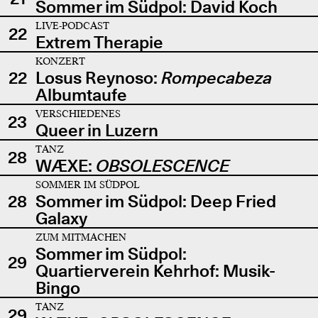
Sommer im Südpol: David Koch
LIVE-PODCAST
22
Extrem Therapie
KONZERT
22
Losus Reynoso:
Rompecabeza
Albumtaufe
VERSCHIEDENES
23
Queer in Luzern
TANZ
28
WÆXE:
OBSOLESCENCE
SOMMER IM SÜDPOL
28
Sommer im Südpol: Deep Fried
Galaxy
ZUM MITMACHEN
Sommer im Südpol:
29
Quartierverein Kehrhof: Musik-
Bingo
TANZ
29