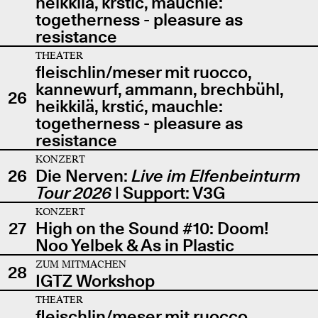
heikkilä, krstić, mauchle:
togetherness - pleasure as
resistance
THEATER
fleischlin/meser mit ruocco,
kannewurf, ammann, brechbühl,
26
heikkilä, krstić, mauchle:
togetherness - pleasure as
resistance
KONZERT
26
Die Nerven:
Live im Elfenbeinturm
Tour 2026
| Support: V3G
KONZERT
27
High on the Sound #10: Doom!
Noo Yelbek & As in Plastic
ZUM MITMACHEN
28
IGTZ Workshop
THEATER
fleischlin/meser mit ruocco,