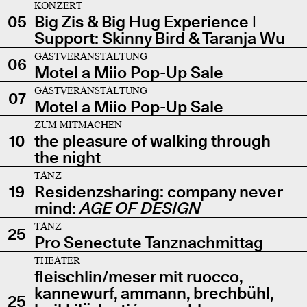
KONZERT
05
Big Zis & Big Hug Experience |
Support: Skinny Bird & Taranja Wu
GASTVERANSTALTUNG
06
Motel a Miio Pop-Up Sale
GASTVERANSTALTUNG
07
Motel a Miio Pop-Up Sale
ZUM MITMACHEN
10
the pleasure of walking through
the night
TANZ
19
Residenzsharing: company never
mind:
AGE OF DESIGN
TANZ
25
Pro Senectute Tanznachmittag
THEATER
fleischlin/meser mit ruocco,
kannewurf, ammann, brechbühl,
25