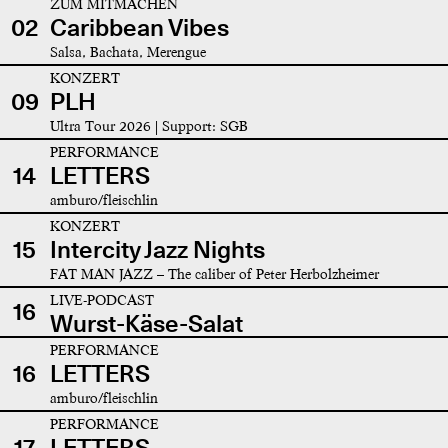
ZUM MITMACHEN
02
Caribbean Vibes
Salsa, Bachata, Merengue
KONZERT
09
PLH
Ultra Tour 2026 | Support: SGB
PERFORMANCE
14
LETTERS
amburo/fleischlin
KONZERT
15
Intercity Jazz Nights
FAT MAN JAZZ – The caliber of Peter Herbolzheimer
LIVE-PODCAST
16
Wurst-Käse-Salat
PERFORMANCE
16
LETTERS
amburo/fleischlin
PERFORMANCE
17
LETTERS