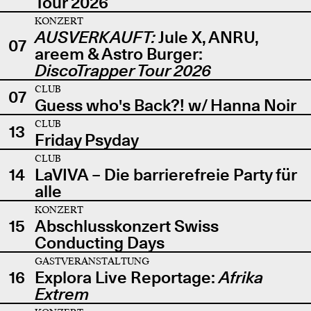
Tour 2026
KONZERT
AUSVERKAUFT:
Jule X, ANRU,
07
areem & Astro Burger:
DiscoTrapper Tour 2026
CLUB
07
Guess who's Back?! w/ Hanna Noir
CLUB
13
Friday Psyday
CLUB
14
LaVIVA – Die barrierefreie Party für
alle
KONZERT
15
Abschlusskonzert Swiss
Conducting Days
GASTVERANSTALTUNG
16
Explora Live Reportage:
Afrika
Extrem