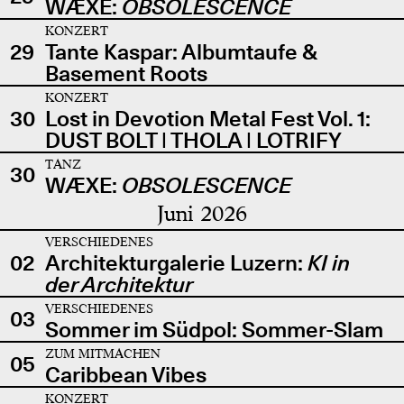
WÆXE:
OBSOLESCENCE
KONZERT
29
Tante Kaspar: Albumtaufe &
Basement Roots
KONZERT
30
Lost in Devotion Metal Fest Vol. 1:
DUST BOLT | THOLA | LOTRIFY
TANZ
30
WÆXE:
OBSOLESCENCE
Juni 2026
VERSCHIEDENES
02
Architekturgalerie Luzern:
KI in
der Architektur
VERSCHIEDENES
03
Sommer im Südpol: Sommer-Slam
ZUM MITMACHEN
05
Caribbean Vibes
KONZERT