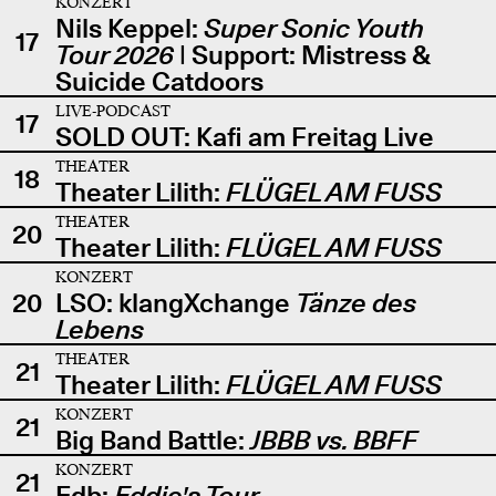
KONZERT
Nils Keppel:
Super Sonic Youth
17
Tour 2026
| Support: Mistress &
Suicide Catdoors
LIVE-PODCAST
17
SOLD OUT: Kafi am Freitag Live
THEATER
18
Theater Lilith:
FLÜGEL AM FUSS
THEATER
20
Theater Lilith:
FLÜGEL AM FUSS
KONZERT
20
LSO: klangXchange
Tänze des
Lebens
THEATER
21
Theater Lilith:
FLÜGEL AM FUSS
KONZERT
21
Big Band Battle:
JBBB vs. BBFF
KONZERT
21
Edb:
Eddie's Tour