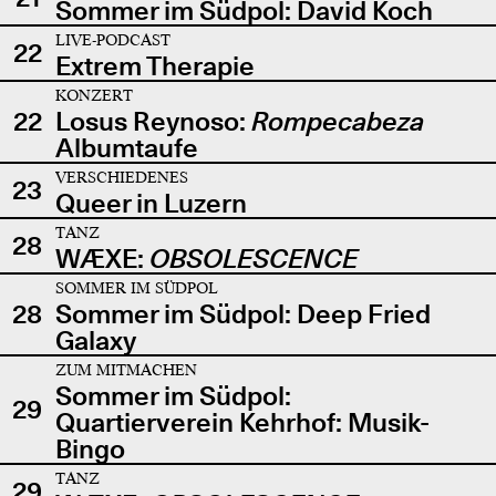
Sommer im Südpol: David Koch
LIVE-PODCAST
22
Extrem Therapie
KONZERT
22
Losus Reynoso:
Rompecabeza
Albumtaufe
VERSCHIEDENES
23
Queer in Luzern
TANZ
28
WÆXE:
OBSOLESCENCE
SOMMER IM SÜDPOL
28
Sommer im Südpol: Deep Fried
Galaxy
ZUM MITMACHEN
Sommer im Südpol:
29
Quartierverein Kehrhof: Musik-
Bingo
TANZ
29