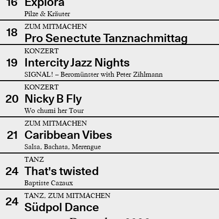
16
Explora
Pilze & Kräuter
ZUM MITMACHEN
18
Pro Senectute Tanznachmittag
KONZERT
19
Intercity Jazz Nights
SIGNAL! – Beromünster with Peter Zihlmann
KONZERT
20
Nicky B Fly
Wo chumi her Tour
ZUM MITMACHEN
21
Caribbean Vibes
Salsa, Bachata, Merengue
TANZ
24
That's twisted
Baptiste Cazaux
TANZ, ZUM MITMACHEN
24
Südpol Dance