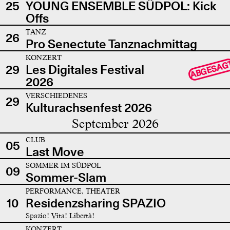
25
YOUNG ENSEMBLE SÜDPOL: Kick
Offs
TANZ
26
Pro Senectute Tanznachmittag
KONZERT
ABGESAG
29
Les Digitales Festival
2026
VERSCHIEDENES
29
Kulturachsenfest 2026
September 2026
CLUB
05
Last Move
SOMMER IM SÜDPOL
09
Sommer-Slam
PERFORMANCE, THEATER
10
Residenzsharing SPAZIO
Spazio! Vita! Libertà!
KONZERT