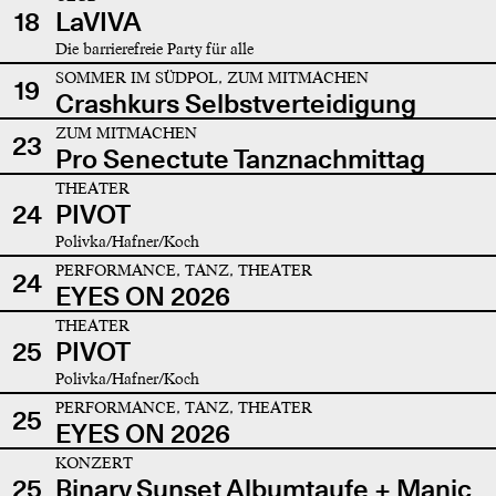
18
LaVIVA
Die barrierefreie Party für alle
SOMMER IM SÜDPOL, ZUM MITMACHEN
19
Crashkurs Selbstverteidigung
ZUM MITMACHEN
23
Pro Senectute Tanznachmittag
THEATER
24
PIVOT
Polivka/Hafner/Koch
PERFORMANCE, TANZ, THEATER
24
EYES ON 2026
THEATER
25
PIVOT
Polivka/Hafner/Koch
PERFORMANCE, TANZ, THEATER
25
EYES ON 2026
KONZERT
25
Binary Sunset Albumtaufe + Manic