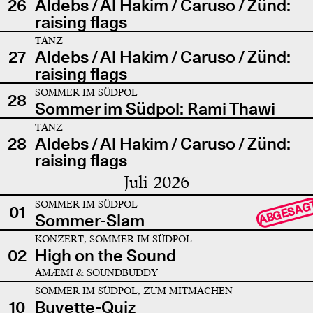
26
Aldebs / Al Hakim / Caruso / Zünd:
raising flags
TANZ
27
Aldebs / Al Hakim / Caruso / Zünd:
raising flags
SOMMER IM SÜDPOL
28
Sommer im Südpol: Rami Thawi
TANZ
28
Aldebs / Al Hakim / Caruso / Zünd:
raising flags
Juli 2026
SOMMER IM SÜDPOL
ABGESAG
01
Sommer-Slam
KONZERT, SOMMER IM SÜDPOL
02
High on the Sound
AMÆMI & SOUNDBUDDY
SOMMER IM SÜDPOL, ZUM MITMACHEN
10
Buvette-Quiz