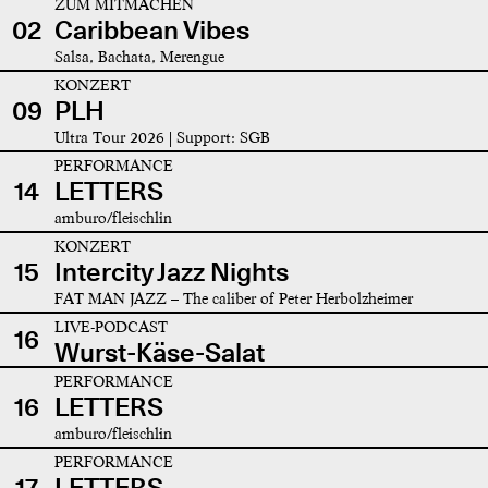
ZUM MITMACHEN
02
Caribbean Vibes
Salsa, Bachata, Merengue
KONZERT
09
PLH
Ultra Tour 2026 | Support: SGB
PERFORMANCE
14
LETTERS
amburo/fleischlin
KONZERT
15
Intercity Jazz Nights
FAT MAN JAZZ – The caliber of Peter Herbolzheimer
LIVE-PODCAST
16
Wurst-Käse-Salat
PERFORMANCE
16
LETTERS
amburo/fleischlin
PERFORMANCE
17
LETTERS