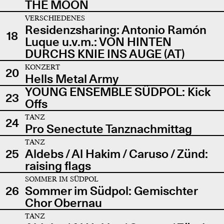
THE MOON
VERSCHIEDENES
Residenzsharing: Antonio Ramón
18
Luque u.v.m.: VON HINTEN
DURCHS KNIE INS AUGE (AT)
KONZERT
20
Hells Metal Army
YOUNG ENSEMBLE SÜDPOL: Kick
23
Offs
TANZ
24
Pro Senectute Tanznachmittag
TANZ
25
Aldebs / Al Hakim / Caruso / Zünd:
raising flags
SOMMER IM SÜDPOL
26
Sommer im Südpol: Gemischter
Chor Obernau
TANZ