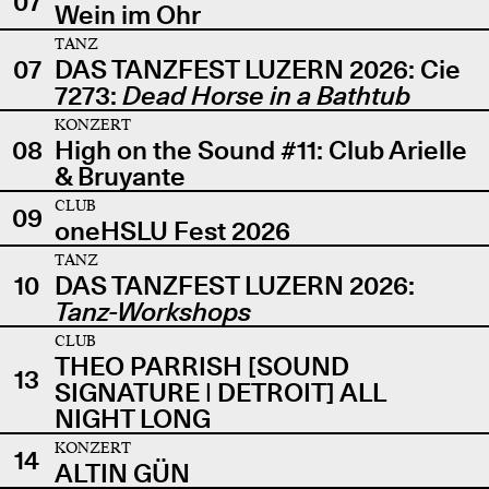
07
Wein im Ohr
TANZ
07
DAS TANZFEST LUZERN 2026: Cie
7273:
Dead Horse in a Bathtub
KONZERT
08
High on the Sound #11: Club Arielle
& Bruyante
CLUB
09
oneHSLU Fest 2026
TANZ
10
DAS TANZFEST LUZERN 2026:
Tanz-Workshops
CLUB
THEO PARRISH [SOUND
13
SIGNATURE | DETROIT] ALL
NIGHT LONG
KONZERT
14
ALTIN GÜN