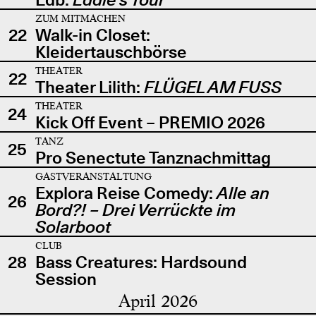
ZUM MITMACHEN
22
Walk-in Closet:
Kleidertauschbörse
THEATER
22
Theater Lilith:
FLÜGEL AM FUSS
THEATER
24
Kick Off Event – PREMIO 2026
TANZ
25
Pro Senectute Tanznachmittag
GASTVERANSTALTUNG
Explora Reise Comedy:
Alle an
26
Bord?! – Drei Verrückte im
Solarboot
CLUB
28
Bass Creatures: Hardsound
Session
April 2026