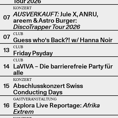
Tour 2026
KONZERT
AUSVERKAUFT:
Jule X, ANRU,
07
areem & Astro Burger:
DiscoTrapper Tour 2026
CLUB
07
Guess who's Back?! w/ Hanna Noir
CLUB
13
Friday Psyday
CLUB
14
LaVIVA – Die barrierefreie Party für
alle
KONZERT
15
Abschlusskonzert Swiss
Conducting Days
GASTVERANSTALTUNG
16
Explora Live Reportage:
Afrika
Extrem