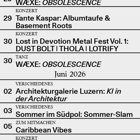
WÆXE:
OBSOLESCENCE
KONZERT
29
Tante Kaspar: Albumtaufe &
Basement Roots
KONZERT
30
Lost in Devotion Metal Fest Vol. 1:
DUST BOLT | THOLA | LOTRIFY
TANZ
30
WÆXE:
OBSOLESCENCE
Juni 2026
VERSCHIEDENES
02
Architekturgalerie Luzern:
KI in
der Architektur
VERSCHIEDENES
03
Sommer im Südpol: Sommer-Slam
ZUM MITMACHEN
05
Caribbean Vibes
KONZERT