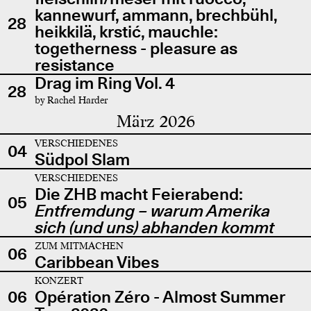
kannewurf, ammann, brechbühl,
28
heikkilä, krstić, mauchle:
togetherness - pleasure as
resistance
Drag im Ring Vol. 4
28
by Rachel Harder
März 2026
VERSCHIEDENES
04
Südpol Slam
VERSCHIEDENES
Die ZHB macht Feierabend:
05
Entfremdung – warum Amerika
sich (und uns) abhanden kommt
ZUM MITMACHEN
06
Caribbean Vibes
KONZERT
06
Opération Zéro - Almost Summer