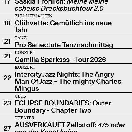
17
Saskia Fröhlich:
Meine kleine
scheiss Drecksbuchtour 2.0
ZUM MITMACHEN
18
Glühvette: Gemütlich ins neue
Jahr
TANZ
21
Pro Senectute Tanznachmittag
KONZERT
21
Camilla Sparksss - Tour 2026
KONZERT
Intercity Jazz Nights: The Angry
22
Man Of Jazz – The mighty Charles
Mingus
CLUB
23
ECLIPSE BOUNDARIES: Outer
Boundary - Chapter Two
THEATER
AUSVERKAUFT Zell:stoff:
4/5 oder
27
von der Kunst keine