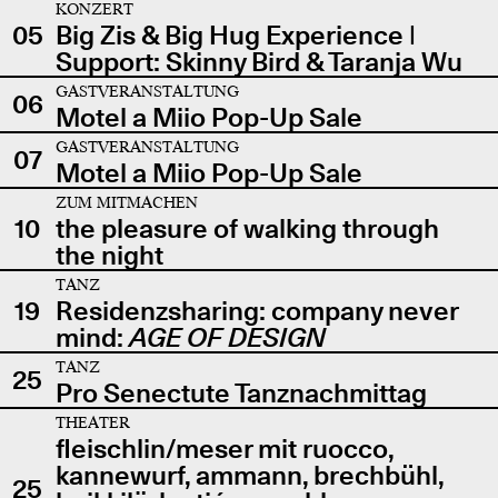
KONZERT
05
Big Zis & Big Hug Experience |
Support: Skinny Bird & Taranja Wu
GASTVERANSTALTUNG
06
Motel a Miio Pop-Up Sale
GASTVERANSTALTUNG
07
Motel a Miio Pop-Up Sale
ZUM MITMACHEN
10
the pleasure of walking through
the night
TANZ
19
Residenzsharing: company never
mind:
AGE OF DESIGN
TANZ
25
Pro Senectute Tanznachmittag
THEATER
fleischlin/meser mit ruocco,
kannewurf, ammann, brechbühl,
25