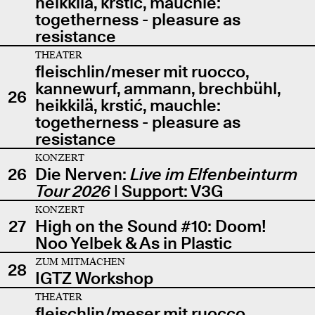
heikkilä, krstić, mauchle:
togetherness - pleasure as
resistance
THEATER
fleischlin/meser mit ruocco,
kannewurf, ammann, brechbühl,
26
heikkilä, krstić, mauchle:
togetherness - pleasure as
resistance
KONZERT
26
Die Nerven:
Live im Elfenbeinturm
Tour 2026
| Support: V3G
KONZERT
27
High on the Sound #10: Doom!
Noo Yelbek & As in Plastic
ZUM MITMACHEN
28
IGTZ Workshop
THEATER
fleischlin/meser mit ruocco,