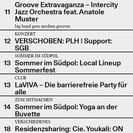
Groove Extravaganza – Intercity
11
Jazz Orchestra feat. Anatole
Muster
big band goes modern grooves
KONZERT
12
VERSCHOBEN: PLH | Support:
SGB
SOMMER IM SÜDPOL
13
Sommer im Südpol: Local Lineup
Sommerfest
CLUB
13
LaVIVA – Die barrierefreie Party für
alle
ZUM MITMACHEN
14
Sommer im Südpol: Yoga an der
Buvette
VERSCHIEDENES
18
Residenzsharing: Cie. Youkali: ON