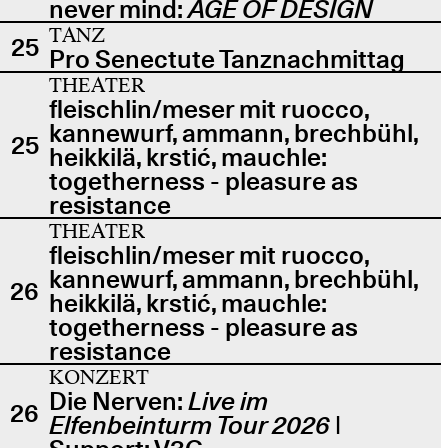
never mind:
AGE OF DESIGN
TANZ
25
Pro Senectute Tanznachmittag
THEATER
fleischlin/meser mit ruocco,
kannewurf, ammann, brechbühl,
25
heikkilä, krstić, mauchle:
togetherness - pleasure as
resistance
THEATER
fleischlin/meser mit ruocco,
kannewurf, ammann, brechbühl,
26
heikkilä, krstić, mauchle:
togetherness - pleasure as
resistance
KONZERT
Die Nerven:
Live im
26
Elfenbeinturm Tour 2026
|