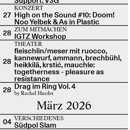
Support: V3G
KONZERT
27
High on the Sound #10: Doom!
Noo Yelbek & As in Plastic
ZUM MITMACHEN
28
IGTZ Workshop
THEATER
fleischlin/meser mit ruocco,
kannewurf, ammann, brechbühl,
28
heikkilä, krstić, mauchle:
togetherness - pleasure as
resistance
Drag im Ring Vol. 4
28
by Rachel Harder
März 2026
VERSCHIEDENES
04
Südpol Slam