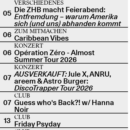
VERSCHIEDENES
Die ZHB macht Feierabend:
05
Entfremdung – warum Amerika
sich (und uns) abhanden kommt
ZUM MITMACHEN
06
Caribbean Vibes
KONZERT
06
Opération Zéro - Almost
Summer Tour 2026
KONZERT
AUSVERKAUFT:
Jule X, ANRU,
07
areem & Astro Burger:
DiscoTrapper Tour 2026
CLUB
07
Guess who's Back?! w/ Hanna
Noir
CLUB
13
Friday Psyday