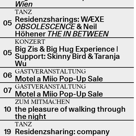
Wien
TANZ
Residenzsharings: WÆXE
05
OBSOLESCENCE
& Neil
Höhener
THE IN BETWEEN
KONZERT
Big Zis & Big Hug Experience |
05
Support: Skinny Bird & Taranja
Wu
GASTVERANSTALTUNG
06
Motel a Miio Pop-Up Sale
GASTVERANSTALTUNG
07
Motel a Miio Pop-Up Sale
ZUM MITMACHEN
10
the pleasure of walking through
the night
TANZ
19
Residenzsharing: company