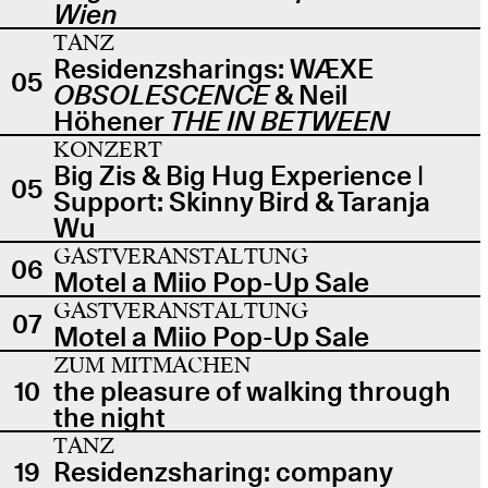
Wien
TANZ
Residenzsharings: WÆXE
05
OBSOLESCENCE
& Neil
Höhener
THE IN BETWEEN
KONZERT
Big Zis & Big Hug Experience |
05
Support: Skinny Bird & Taranja
Wu
GASTVERANSTALTUNG
06
Motel a Miio Pop-Up Sale
GASTVERANSTALTUNG
07
Motel a Miio Pop-Up Sale
ZUM MITMACHEN
10
the pleasure of walking through
the night
TANZ
19
Residenzsharing: company