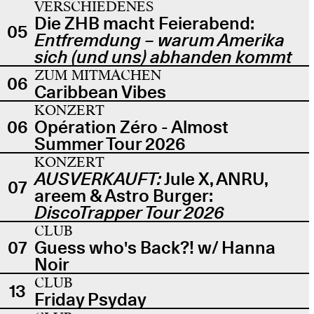
VERSCHIEDENES
Die ZHB macht Feierabend:
05
Entfremdung – warum Amerika
sich (und uns) abhanden kommt
ZUM MITMACHEN
06
Caribbean Vibes
KONZERT
06
Opération Zéro - Almost
Summer Tour 2026
KONZERT
AUSVERKAUFT:
Jule X, ANRU,
07
areem & Astro Burger:
DiscoTrapper Tour 2026
CLUB
07
Guess who's Back?! w/ Hanna
Noir
CLUB
13
Friday Psyday