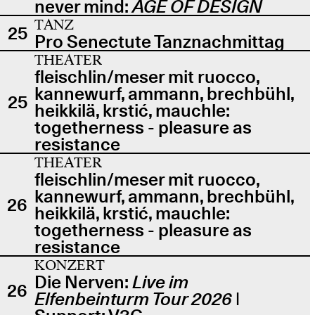
never mind:
AGE OF DESIGN
TANZ
25
Pro Senectute Tanznachmittag
THEATER
fleischlin/meser mit ruocco,
kannewurf, ammann, brechbühl,
25
heikkilä, krstić, mauchle:
togetherness - pleasure as
resistance
THEATER
fleischlin/meser mit ruocco,
kannewurf, ammann, brechbühl,
26
heikkilä, krstić, mauchle:
togetherness - pleasure as
resistance
KONZERT
Die Nerven:
Live im
26
Elfenbeinturm Tour 2026
|