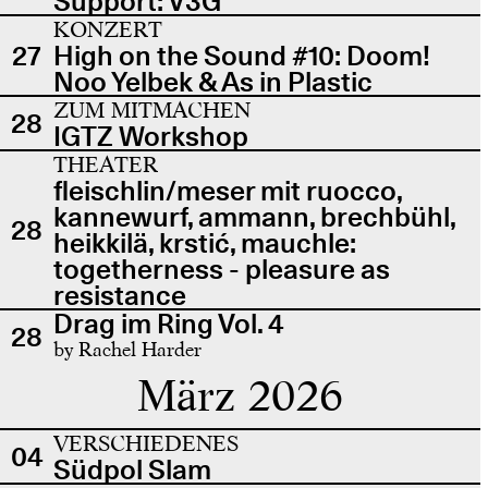
Support: V3G
KONZERT
27
High on the Sound #10: Doom!
Noo Yelbek & As in Plastic
ZUM MITMACHEN
28
IGTZ Workshop
THEATER
fleischlin/meser mit ruocco,
kannewurf, ammann, brechbühl,
28
heikkilä, krstić, mauchle:
togetherness - pleasure as
resistance
Drag im Ring Vol. 4
28
by Rachel Harder
März 2026
VERSCHIEDENES
04
Südpol Slam