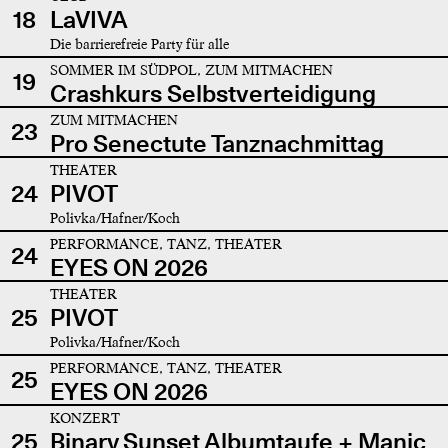
18
LaVIVA
Die barrierefreie Party für alle
SOMMER IM SÜDPOL, ZUM MITMACHEN
19
Crashkurs Selbstverteidigung
ZUM MITMACHEN
23
Pro Senectute Tanznachmittag
THEATER
24
PIVOT
Polivka/Hafner/Koch
PERFORMANCE, TANZ, THEATER
24
EYES ON 2026
THEATER
25
PIVOT
Polivka/Hafner/Koch
PERFORMANCE, TANZ, THEATER
25
EYES ON 2026
KONZERT
25
Binary Sunset Albumtaufe + Manic