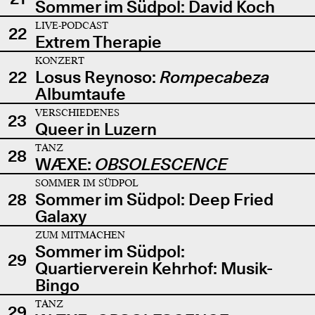
Sommer im Südpol: David Koch
LIVE-PODCAST
22
Extrem Therapie
KONZERT
22
Losus Reynoso:
Rompecabeza
Albumtaufe
VERSCHIEDENES
23
Queer in Luzern
TANZ
28
WÆXE:
OBSOLESCENCE
SOMMER IM SÜDPOL
28
Sommer im Südpol: Deep Fried
Galaxy
ZUM MITMACHEN
Sommer im Südpol:
29
Quartierverein Kehrhof: Musik-
Bingo
TANZ
29