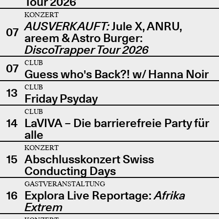
Tour 2026
KONZERT
AUSVERKAUFT:
Jule X, ANRU,
07
areem & Astro Burger:
DiscoTrapper Tour 2026
CLUB
07
Guess who's Back?! w/ Hanna Noir
CLUB
13
Friday Psyday
CLUB
14
LaVIVA – Die barrierefreie Party für
alle
KONZERT
15
Abschlusskonzert Swiss
Conducting Days
GASTVERANSTALTUNG
16
Explora Live Reportage:
Afrika
Extrem