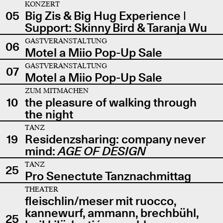
KONZERT
05
Big Zis & Big Hug Experience |
Support: Skinny Bird & Taranja Wu
GASTVERANSTALTUNG
06
Motel a Miio Pop-Up Sale
GASTVERANSTALTUNG
07
Motel a Miio Pop-Up Sale
ZUM MITMACHEN
10
the pleasure of walking through
the night
TANZ
19
Residenzsharing: company never
mind:
AGE OF DESIGN
TANZ
25
Pro Senectute Tanznachmittag
THEATER
fleischlin/meser mit ruocco,
kannewurf, ammann, brechbühl,
25