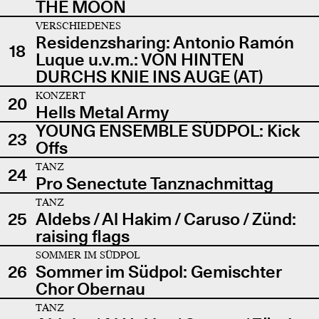
THE MOON
VERSCHIEDENES
Residenzsharing: Antonio Ramón
18
Luque u.v.m.: VON HINTEN
DURCHS KNIE INS AUGE (AT)
KONZERT
20
Hells Metal Army
YOUNG ENSEMBLE SÜDPOL: Kick
23
Offs
TANZ
24
Pro Senectute Tanznachmittag
TANZ
25
Aldebs / Al Hakim / Caruso / Zünd:
raising flags
SOMMER IM SÜDPOL
26
Sommer im Südpol: Gemischter
Chor Obernau
TANZ