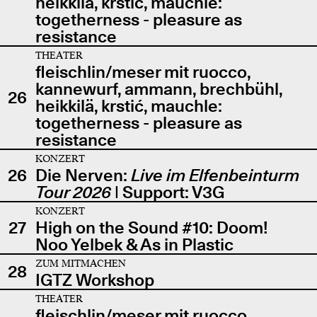
heikkilä, krstić, mauchle:
togetherness - pleasure as
resistance
THEATER
fleischlin/meser mit ruocco,
kannewurf, ammann, brechbühl,
26
heikkilä, krstić, mauchle:
togetherness - pleasure as
resistance
KONZERT
26
Die Nerven:
Live im Elfenbeinturm
Tour 2026
| Support: V3G
KONZERT
27
High on the Sound #10: Doom!
Noo Yelbek & As in Plastic
ZUM MITMACHEN
28
IGTZ Workshop
THEATER
fleischlin/meser mit ruocco,