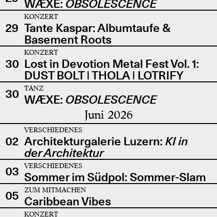
WÆXE:
OBSOLESCENCE
KONZERT
29
Tante Kaspar: Albumtaufe &
Basement Roots
KONZERT
30
Lost in Devotion Metal Fest Vol. 1:
DUST BOLT | THOLA | LOTRIFY
TANZ
30
WÆXE:
OBSOLESCENCE
Juni 2026
VERSCHIEDENES
02
Architekturgalerie Luzern:
KI in
der Architektur
VERSCHIEDENES
03
Sommer im Südpol: Sommer-Slam
ZUM MITMACHEN
05
Caribbean Vibes
KONZERT