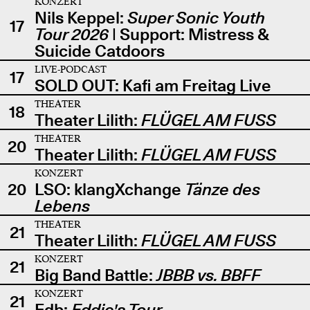
KONZERT
Nils Keppel:
Super Sonic Youth
17
Tour 2026
| Support: Mistress &
Suicide Catdoors
LIVE-PODCAST
17
SOLD OUT: Kafi am Freitag Live
THEATER
18
Theater Lilith:
FLÜGEL AM FUSS
THEATER
20
Theater Lilith:
FLÜGEL AM FUSS
KONZERT
20
LSO: klangXchange
Tänze des
Lebens
THEATER
21
Theater Lilith:
FLÜGEL AM FUSS
KONZERT
21
Big Band Battle:
JBBB vs. BBFF
KONZERT
21
Edb:
Eddie's Tour