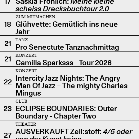
17
Saskia Fröhlich:
Meine kleine
scheiss Drecksbuchtour 2.0
ZUM MITMACHEN
18
Glühvette: Gemütlich ins neue
Jahr
TANZ
21
Pro Senectute Tanznachmittag
KONZERT
21
Camilla Sparksss - Tour 2026
KONZERT
Intercity Jazz Nights: The Angry
22
Man Of Jazz – The mighty Charles
Mingus
CLUB
23
ECLIPSE BOUNDARIES: Outer
Boundary - Chapter Two
THEATER
AUSVERKAUFT Zell:stoff:
4/5 oder
27
von der Kunst keine