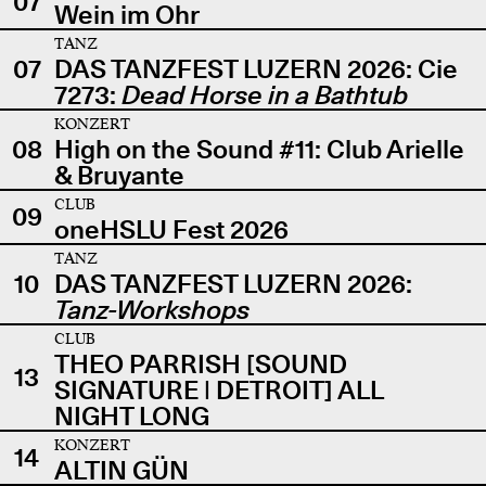
07
Wein im Ohr
TANZ
07
DAS TANZFEST LUZERN 2026: Cie
7273:
Dead Horse in a Bathtub
KONZERT
08
High on the Sound #11: Club Arielle
& Bruyante
CLUB
09
oneHSLU Fest 2026
TANZ
10
DAS TANZFEST LUZERN 2026:
Tanz-Workshops
CLUB
THEO PARRISH [SOUND
13
SIGNATURE | DETROIT] ALL
NIGHT LONG
KONZERT
14
ALTIN GÜN