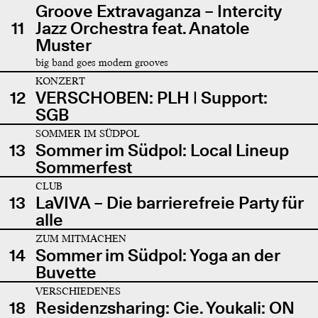
Groove Extravaganza – Intercity
11
Jazz Orchestra feat. Anatole
Muster
big band goes modern grooves
KONZERT
12
VERSCHOBEN: PLH | Support:
SGB
SOMMER IM SÜDPOL
13
Sommer im Südpol: Local Lineup
Sommerfest
CLUB
13
LaVIVA – Die barrierefreie Party für
alle
ZUM MITMACHEN
14
Sommer im Südpol: Yoga an der
Buvette
VERSCHIEDENES
18
Residenzsharing: Cie. Youkali: ON