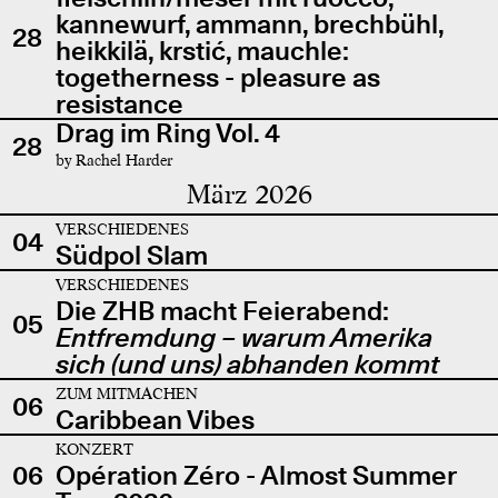
kannewurf, ammann, brechbühl,
28
heikkilä, krstić, mauchle:
togetherness - pleasure as
resistance
Drag im Ring Vol. 4
28
by Rachel Harder
März 2026
VERSCHIEDENES
04
Südpol Slam
VERSCHIEDENES
Die ZHB macht Feierabend:
05
Entfremdung – warum Amerika
sich (und uns) abhanden kommt
ZUM MITMACHEN
06
Caribbean Vibes
KONZERT
06
Opération Zéro - Almost Summer