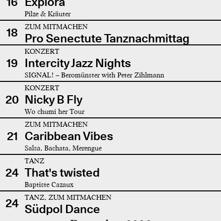
16
Explora
Pilze & Kräuter
ZUM MITMACHEN
18
Pro Senectute Tanznachmittag
KONZERT
19
Intercity Jazz Nights
SIGNAL! – Beromünster with Peter Zihlmann
KONZERT
20
Nicky B Fly
Wo chumi her Tour
ZUM MITMACHEN
21
Caribbean Vibes
Salsa, Bachata, Merengue
TANZ
24
That's twisted
Baptiste Cazaux
TANZ, ZUM MITMACHEN
24
Südpol Dance