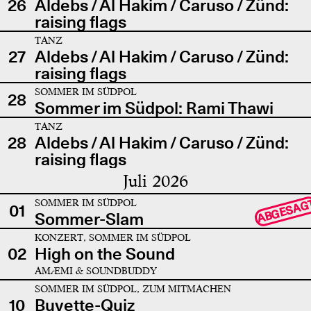
26
Aldebs / Al Hakim / Caruso / Zünd:
raising flags
TANZ
27
Aldebs / Al Hakim / Caruso / Zünd:
raising flags
SOMMER IM SÜDPOL
28
Sommer im Südpol: Rami Thawi
TANZ
28
Aldebs / Al Hakim / Caruso / Zünd:
raising flags
Juli 2026
SOMMER IM SÜDPOL
ABGESAG
01
Sommer-Slam
KONZERT, SOMMER IM SÜDPOL
02
High on the Sound
AMÆMI & SOUNDBUDDY
SOMMER IM SÜDPOL, ZUM MITMACHEN
10
Buvette-Quiz