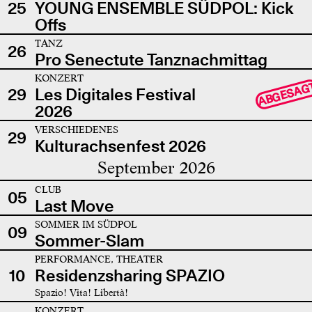
25
YOUNG ENSEMBLE SÜDPOL: Kick
Offs
TANZ
26
Pro Senectute Tanznachmittag
KONZERT
ABGESAG
29
Les Digitales Festival
2026
VERSCHIEDENES
29
Kulturachsenfest 2026
September 2026
CLUB
05
Last Move
SOMMER IM SÜDPOL
09
Sommer-Slam
PERFORMANCE, THEATER
10
Residenzsharing SPAZIO
Spazio! Vita! Libertà!
KONZERT