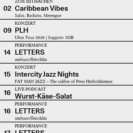
ZUM MITMACHEN
02
Caribbean Vibes
Salsa, Bachata, Merengue
KONZERT
09
PLH
Ultra Tour 2026 | Support: SGB
PERFORMANCE
14
LETTERS
amburo/fleischlin
KONZERT
15
Intercity Jazz Nights
FAT MAN JAZZ – The caliber of Peter Herbolzheimer
LIVE-PODCAST
16
Wurst-Käse-Salat
PERFORMANCE
16
LETTERS
amburo/fleischlin
PERFORMANCE
17
LETTERS