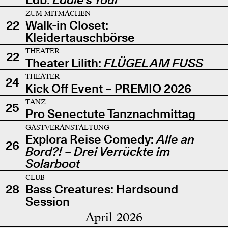
ZUM MITMACHEN
22
Walk-in Closet:
Kleidertauschbörse
THEATER
22
Theater Lilith:
FLÜGEL AM FUSS
THEATER
24
Kick Off Event – PREMIO 2026
TANZ
25
Pro Senectute Tanznachmittag
GASTVERANSTALTUNG
Explora Reise Comedy:
Alle an
26
Bord?! – Drei Verrückte im
Solarboot
CLUB
28
Bass Creatures: Hardsound
Session
April 2026