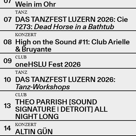
07
Wein im Ohr
TANZ
07
DAS TANZFEST LUZERN 2026: Cie
7273:
Dead Horse in a Bathtub
KONZERT
08
High on the Sound #11: Club Arielle
& Bruyante
CLUB
09
oneHSLU Fest 2026
TANZ
10
DAS TANZFEST LUZERN 2026:
Tanz-Workshops
CLUB
THEO PARRISH [SOUND
13
SIGNATURE | DETROIT] ALL
NIGHT LONG
KONZERT
14
ALTIN GÜN