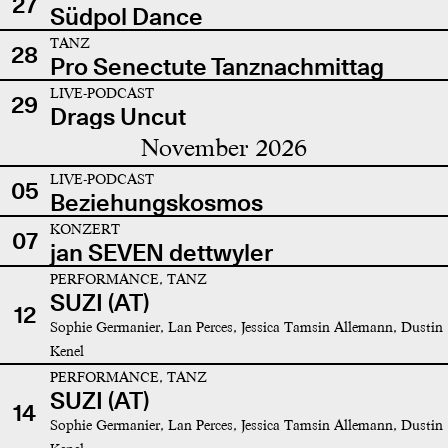
27
Südpol Dance
TANZ
28
Pro Senectute Tanznachmittag
LIVE-PODCAST
29
Drags Uncut
November 2026
LIVE-PODCAST
05
Beziehungskosmos
KONZERT
07
jan SEVEN dettwyler
PERFORMANCE, TANZ
SUZI (AT)
12
Sophie Germanier, Lan Perces, Jessica Tamsin Allemann, Dustin
Kenel
PERFORMANCE, TANZ
SUZI (AT)
14
Sophie Germanier, Lan Perces, Jessica Tamsin Allemann, Dustin