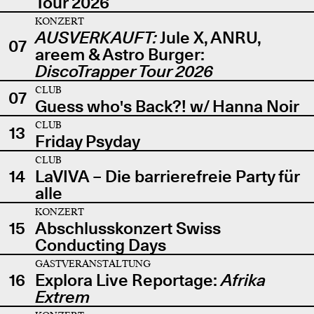
Tour 2026
KONZERT
AUSVERKAUFT:
Jule X, ANRU,
07
areem & Astro Burger:
DiscoTrapper Tour 2026
CLUB
07
Guess who's Back?! w/ Hanna Noir
CLUB
13
Friday Psyday
CLUB
14
LaVIVA – Die barrierefreie Party für
alle
KONZERT
15
Abschlusskonzert Swiss
Conducting Days
GASTVERANSTALTUNG
16
Explora Live Reportage:
Afrika
Extrem