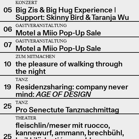
KONZERT
05
Big Zis & Big Hug Experience |
Support: Skinny Bird & Taranja Wu
GASTVERANSTALTUNG
06
Motel a Miio Pop-Up Sale
GASTVERANSTALTUNG
07
Motel a Miio Pop-Up Sale
ZUM MITMACHEN
10
the pleasure of walking through
the night
TANZ
19
Residenzsharing: company never
mind:
AGE OF DESIGN
TANZ
25
Pro Senectute Tanznachmittag
THEATER
fleischlin/meser mit ruocco,
kannewurf, ammann, brechbühl,
25