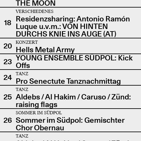
THE MOON
VERSCHIEDENES
Residenzsharing: Antonio Ramón
18
Luque u.v.m.: VON HINTEN
DURCHS KNIE INS AUGE (AT)
KONZERT
20
Hells Metal Army
YOUNG ENSEMBLE SÜDPOL: Kick
23
Offs
TANZ
24
Pro Senectute Tanznachmittag
TANZ
25
Aldebs / Al Hakim / Caruso / Zünd:
raising flags
SOMMER IM SÜDPOL
26
Sommer im Südpol: Gemischter
Chor Obernau
TANZ