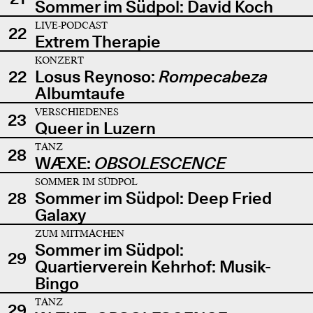
Sommer im Südpol: David Koch
LIVE-PODCAST
22
Extrem Therapie
KONZERT
22
Losus Reynoso:
Rompecabeza
Albumtaufe
VERSCHIEDENES
23
Queer in Luzern
TANZ
28
WÆXE:
OBSOLESCENCE
SOMMER IM SÜDPOL
28
Sommer im Südpol: Deep Fried
Galaxy
ZUM MITMACHEN
Sommer im Südpol:
29
Quartierverein Kehrhof: Musik-
Bingo
TANZ
29