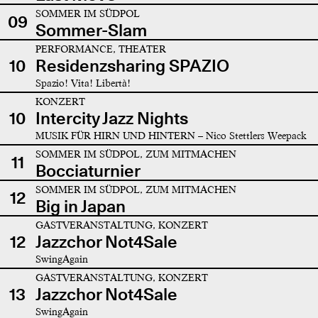
SOMMER IM SÜDPOL
09
Sommer-Slam
PERFORMANCE, THEATER
10
Residenzsharing SPAZIO
Spazio! Vita! Libertà!
KONZERT
10
Intercity Jazz Nights
MUSIK FÜR HIRN UND HINTERN – Nico Stettlers Weepack
SOMMER IM SÜDPOL, ZUM MITMACHEN
11
Bocciaturnier
SOMMER IM SÜDPOL, ZUM MITMACHEN
12
Big in Japan
GASTVERANSTALTUNG, KONZERT
12
Jazzchor Not4Sale
SwingAgain
GASTVERANSTALTUNG, KONZERT
13
Jazzchor Not4Sale
SwingAgain