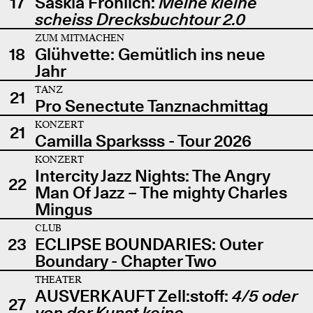
17
Saskia Fröhlich:
Meine kleine
scheiss Drecksbuchtour 2.0
ZUM MITMACHEN
18
Glühvette: Gemütlich ins neue
Jahr
TANZ
21
Pro Senectute Tanznachmittag
KONZERT
21
Camilla Sparksss - Tour 2026
KONZERT
Intercity Jazz Nights: The Angry
22
Man Of Jazz – The mighty Charles
Mingus
CLUB
23
ECLIPSE BOUNDARIES: Outer
Boundary - Chapter Two
THEATER
AUSVERKAUFT Zell:stoff:
4/5 oder
27
von der Kunst keine