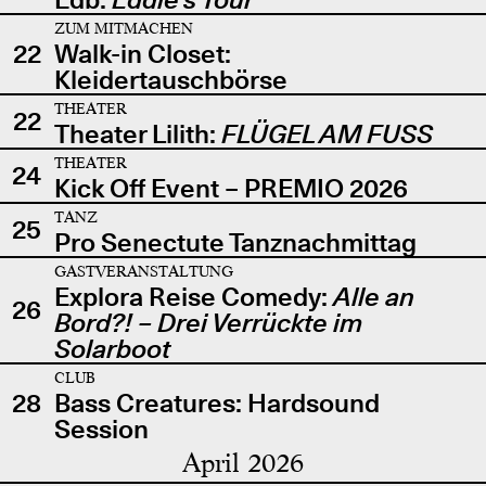
ZUM MITMACHEN
22
Walk-in Closet:
Kleidertauschbörse
THEATER
22
Theater Lilith:
FLÜGEL AM FUSS
THEATER
24
Kick Off Event – PREMIO 2026
TANZ
25
Pro Senectute Tanznachmittag
GASTVERANSTALTUNG
Explora Reise Comedy:
Alle an
26
Bord?! – Drei Verrückte im
Solarboot
CLUB
28
Bass Creatures: Hardsound
Session
April 2026