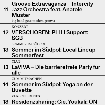
Groove Extravaganza – Intercity
11
Jazz Orchestra feat. Anatole
Muster
big band goes modern grooves
KONZERT
12
VERSCHOBEN: PLH | Support:
SGB
SOMMER IM SÜDPOL
13
Sommer im Südpol: Local Lineup
Sommerfest
CLUB
13
LaVIVA – Die barrierefreie Party für
alle
ZUM MITMACHEN
14
Sommer im Südpol: Yoga an der
Buvette
VERSCHIEDENES
18
Residenzsharing: Cie. Youkali: ON