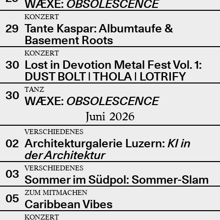
WÆXE:
OBSOLESCENCE
KONZERT
29
Tante Kaspar: Albumtaufe &
Basement Roots
KONZERT
30
Lost in Devotion Metal Fest Vol. 1:
DUST BOLT | THOLA | LOTRIFY
TANZ
30
WÆXE:
OBSOLESCENCE
Juni 2026
VERSCHIEDENES
02
Architekturgalerie Luzern:
KI in
der Architektur
VERSCHIEDENES
03
Sommer im Südpol: Sommer-Slam
ZUM MITMACHEN
05
Caribbean Vibes
KONZERT