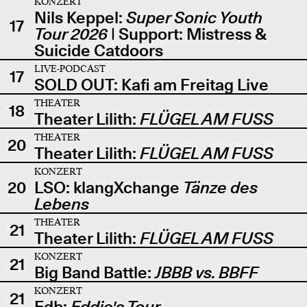
KONZERT
Nils Keppel:
Super Sonic Youth
17
Tour 2026
| Support: Mistress &
Suicide Catdoors
LIVE-PODCAST
17
SOLD OUT: Kafi am Freitag Live
THEATER
18
Theater Lilith:
FLÜGEL AM FUSS
THEATER
20
Theater Lilith:
FLÜGEL AM FUSS
KONZERT
20
LSO: klangXchange
Tänze des
Lebens
THEATER
21
Theater Lilith:
FLÜGEL AM FUSS
KONZERT
21
Big Band Battle:
JBBB vs. BBFF
KONZERT
21
Edb:
Eddie's Tour