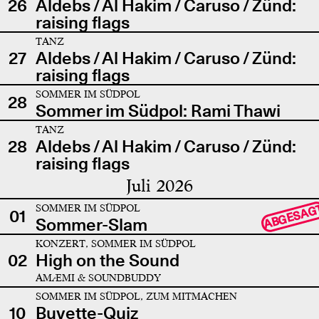
26
Aldebs / Al Hakim / Caruso / Zünd:
raising flags
TANZ
27
Aldebs / Al Hakim / Caruso / Zünd:
raising flags
SOMMER IM SÜDPOL
28
Sommer im Südpol: Rami Thawi
TANZ
28
Aldebs / Al Hakim / Caruso / Zünd:
raising flags
Juli 2026
SOMMER IM SÜDPOL
ABGESAG
01
Sommer-Slam
KONZERT, SOMMER IM SÜDPOL
02
High on the Sound
AMÆMI & SOUNDBUDDY
SOMMER IM SÜDPOL, ZUM MITMACHEN
10
Buvette-Quiz