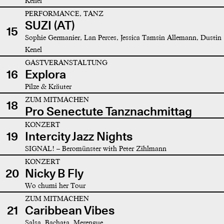
Kenel
PERFORMANCE, TANZ
SUZI (AT)
15
Sophie Germanier, Lan Perces, Jessica Tamsin Allemann, Dustin
Kenel
GASTVERANSTALTUNG
16
Explora
Pilze & Kräuter
ZUM MITMACHEN
18
Pro Senectute Tanznachmittag
KONZERT
19
Intercity Jazz Nights
SIGNAL! – Beromünster with Peter Zihlmann
KONZERT
20
Nicky B Fly
Wo chumi her Tour
ZUM MITMACHEN
21
Caribbean Vibes
Salsa, Bachata, Merengue