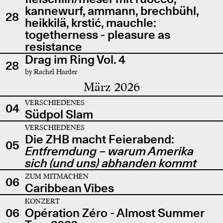
kannewurf, ammann, brechbühl,
28
heikkilä, krstić, mauchle:
togetherness - pleasure as
resistance
Drag im Ring Vol. 4
28
by Rachel Harder
März 2026
VERSCHIEDENES
04
Südpol Slam
VERSCHIEDENES
Die ZHB macht Feierabend:
05
Entfremdung – warum Amerika
sich (und uns) abhanden kommt
ZUM MITMACHEN
06
Caribbean Vibes
KONZERT
06
Opération Zéro - Almost Summer