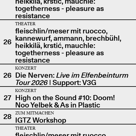
heikkilä, krstić, mauchle:
togetherness - pleasure as
resistance
THEATER
fleischlin/meser mit ruocco,
kannewurf, ammann, brechbühl,
26
heikkilä, krstić, mauchle:
togetherness - pleasure as
resistance
KONZERT
26
Die Nerven:
Live im Elfenbeinturm
Tour 2026
| Support: V3G
KONZERT
27
High on the Sound #10: Doom!
Noo Yelbek & As in Plastic
ZUM MITMACHEN
28
IGTZ Workshop
THEATER
fleischlin/meser mit ruocco,