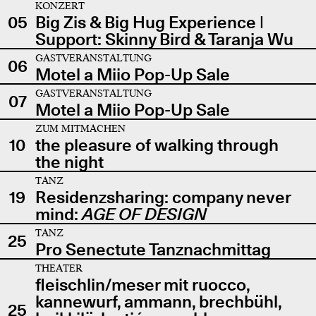
KONZERT
05
Big Zis & Big Hug Experience |
Support: Skinny Bird & Taranja Wu
GASTVERANSTALTUNG
06
Motel a Miio Pop-Up Sale
GASTVERANSTALTUNG
07
Motel a Miio Pop-Up Sale
ZUM MITMACHEN
10
the pleasure of walking through
the night
TANZ
19
Residenzsharing: company never
mind:
AGE OF DESIGN
TANZ
25
Pro Senectute Tanznachmittag
THEATER
fleischlin/meser mit ruocco,
kannewurf, ammann, brechbühl,
25