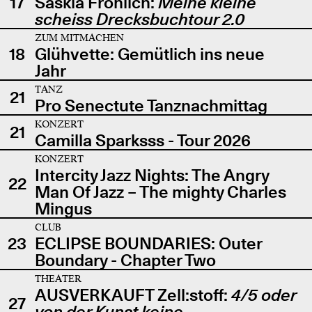
17
Saskia Fröhlich:
Meine kleine
scheiss Drecksbuchtour 2.0
ZUM MITMACHEN
18
Glühvette: Gemütlich ins neue
Jahr
TANZ
21
Pro Senectute Tanznachmittag
KONZERT
21
Camilla Sparksss - Tour 2026
KONZERT
Intercity Jazz Nights: The Angry
22
Man Of Jazz – The mighty Charles
Mingus
CLUB
23
ECLIPSE BOUNDARIES: Outer
Boundary - Chapter Two
THEATER
AUSVERKAUFT Zell:stoff:
4/5 oder
27
von der Kunst keine