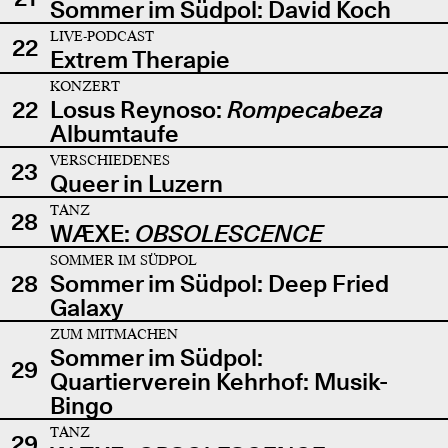
Sommer im Südpol: David Koch
LIVE-PODCAST
22
Extrem Therapie
KONZERT
22
Losus Reynoso:
Rompecabeza
Albumtaufe
VERSCHIEDENES
23
Queer in Luzern
TANZ
28
WÆXE:
OBSOLESCENCE
SOMMER IM SÜDPOL
28
Sommer im Südpol: Deep Fried
Galaxy
ZUM MITMACHEN
Sommer im Südpol:
29
Quartierverein Kehrhof: Musik-
Bingo
TANZ
29