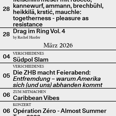
kannewurf, ammann, brechbühl,
28
heikkilä, krstić, mauchle:
togetherness - pleasure as
resistance
Drag im Ring Vol. 4
28
by Rachel Harder
März 2026
VERSCHIEDENES
04
Südpol Slam
VERSCHIEDENES
Die ZHB macht Feierabend:
05
Entfremdung – warum Amerika
sich (und uns) abhanden kommt
ZUM MITMACHEN
06
Caribbean Vibes
KONZERT
06
Opération Zéro - Almost Summer