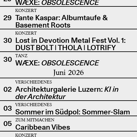
WÆXE:
OBSOLESCENCE
KONZERT
29
Tante Kaspar: Albumtaufe &
Basement Roots
KONZERT
30
Lost in Devotion Metal Fest Vol. 1:
DUST BOLT | THOLA | LOTRIFY
TANZ
30
WÆXE:
OBSOLESCENCE
Juni 2026
VERSCHIEDENES
02
Architekturgalerie Luzern:
KI in
der Architektur
VERSCHIEDENES
03
Sommer im Südpol: Sommer-Slam
ZUM MITMACHEN
05
Caribbean Vibes
KONZERT