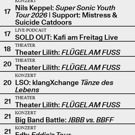
KONZERT
Nils Keppel:
Super Sonic Youth
17
Tour 2026
| Support: Mistress &
Suicide Catdoors
LIVE-PODCAST
17
SOLD OUT: Kafi am Freitag Live
THEATER
18
Theater Lilith:
FLÜGEL AM FUSS
THEATER
20
Theater Lilith:
FLÜGEL AM FUSS
KONZERT
20
LSO: klangXchange
Tänze des
Lebens
THEATER
21
Theater Lilith:
FLÜGEL AM FUSS
KONZERT
21
Big Band Battle:
JBBB vs. BBFF
KONZERT
21
Edb:
Eddie's Tour