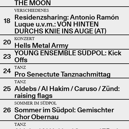
THE MOON
VERSCHIEDENES
Residenzsharing: Antonio Ramón
18
Luque u.v.m.: VON HINTEN
DURCHS KNIE INS AUGE (AT)
KONZERT
20
Hells Metal Army
YOUNG ENSEMBLE SÜDPOL: Kick
23
Offs
TANZ
24
Pro Senectute Tanznachmittag
TANZ
25
Aldebs / Al Hakim / Caruso / Zünd:
raising flags
SOMMER IM SÜDPOL
26
Sommer im Südpol: Gemischter
Chor Obernau
TANZ