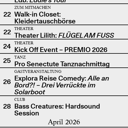
ZUM MITMACHEN
22
Walk-in Closet:
Kleidertauschbörse
THEATER
22
Theater Lilith:
FLÜGEL AM FUSS
THEATER
24
Kick Off Event – PREMIO 2026
TANZ
25
Pro Senectute Tanznachmittag
GASTVERANSTALTUNG
Explora Reise Comedy:
Alle an
26
Bord?! – Drei Verrückte im
Solarboot
CLUB
28
Bass Creatures: Hardsound
Session
April 2026