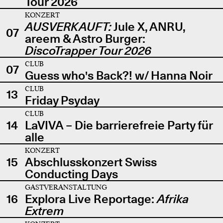
Tour 2026
KONZERT
AUSVERKAUFT:
Jule X, ANRU,
07
areem & Astro Burger:
DiscoTrapper Tour 2026
CLUB
07
Guess who's Back?! w/ Hanna Noir
CLUB
13
Friday Psyday
CLUB
14
LaVIVA – Die barrierefreie Party für
alle
KONZERT
15
Abschlusskonzert Swiss
Conducting Days
GASTVERANSTALTUNG
16
Explora Live Reportage:
Afrika
Extrem