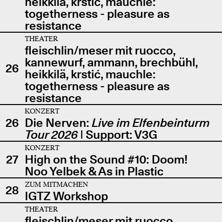
heikkilä, krstić, mauchle:
togetherness - pleasure as
resistance
THEATER
fleischlin/meser mit ruocco,
kannewurf, ammann, brechbühl,
26
heikkilä, krstić, mauchle:
togetherness - pleasure as
resistance
KONZERT
26
Die Nerven:
Live im Elfenbeinturm
Tour 2026
| Support: V3G
KONZERT
27
High on the Sound #10: Doom!
Noo Yelbek & As in Plastic
ZUM MITMACHEN
28
IGTZ Workshop
THEATER
fleischlin/meser mit ruocco,