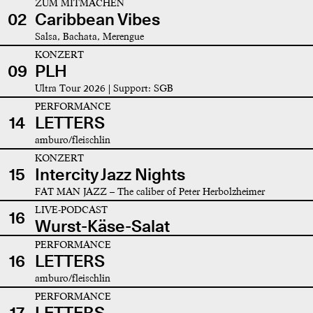
ZUM MITMACHEN
02
Caribbean Vibes
Salsa, Bachata, Merengue
KONZERT
09
PLH
Ultra Tour 2026 | Support: SGB
PERFORMANCE
14
LETTERS
amburo/fleischlin
KONZERT
15
Intercity Jazz Nights
FAT MAN JAZZ – The caliber of Peter Herbolzheimer
LIVE-PODCAST
16
Wurst-Käse-Salat
PERFORMANCE
16
LETTERS
amburo/fleischlin
PERFORMANCE
17
LETTERS