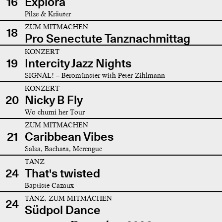
16
Explora
Pilze & Kräuter
ZUM MITMACHEN
18
Pro Senectute Tanznachmittag
KONZERT
19
Intercity Jazz Nights
SIGNAL! – Beromünster with Peter Zihlmann
KONZERT
20
Nicky B Fly
Wo chumi her Tour
ZUM MITMACHEN
21
Caribbean Vibes
Salsa, Bachata, Merengue
TANZ
24
That's twisted
Baptiste Cazaux
TANZ, ZUM MITMACHEN
24
Südpol Dance