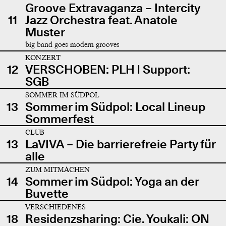
Groove Extravaganza – Intercity
11
Jazz Orchestra feat. Anatole
Muster
big band goes modern grooves
KONZERT
12
VERSCHOBEN: PLH | Support:
SGB
SOMMER IM SÜDPOL
13
Sommer im Südpol: Local Lineup
Sommerfest
CLUB
13
LaVIVA – Die barrierefreie Party für
alle
ZUM MITMACHEN
14
Sommer im Südpol: Yoga an der
Buvette
VERSCHIEDENES
18
Residenzsharing: Cie. Youkali: ON