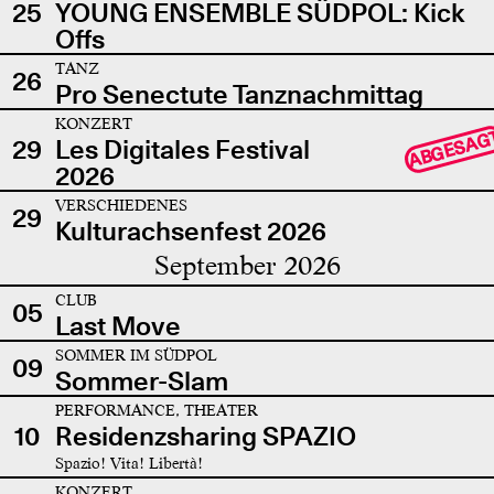
25
YOUNG ENSEMBLE SÜDPOL: Kick
Offs
TANZ
26
Pro Senectute Tanznachmittag
KONZERT
ABGESAG
29
Les Digitales Festival
2026
VERSCHIEDENES
29
Kulturachsenfest 2026
September 2026
CLUB
05
Last Move
SOMMER IM SÜDPOL
09
Sommer-Slam
PERFORMANCE, THEATER
10
Residenzsharing SPAZIO
Spazio! Vita! Libertà!
KONZERT