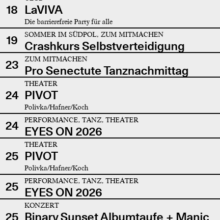
18
LaVIVA
Die barrierefreie Party für alle
SOMMER IM SÜDPOL, ZUM MITMACHEN
19
Crashkurs Selbstverteidigung
ZUM MITMACHEN
23
Pro Senectute Tanznachmittag
THEATER
24
PIVOT
Polivka/Hafner/Koch
PERFORMANCE, TANZ, THEATER
24
EYES ON 2026
THEATER
25
PIVOT
Polivka/Hafner/Koch
PERFORMANCE, TANZ, THEATER
25
EYES ON 2026
KONZERT
25
Binary Sunset Albumtaufe + Manic