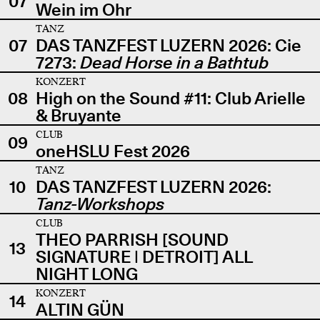
07
Wein im Ohr
TANZ
07
DAS TANZFEST LUZERN 2026: Cie
7273:
Dead Horse in a Bathtub
KONZERT
08
High on the Sound #11: Club Arielle
& Bruyante
CLUB
09
oneHSLU Fest 2026
TANZ
10
DAS TANZFEST LUZERN 2026:
Tanz-Workshops
CLUB
THEO PARRISH [SOUND
13
SIGNATURE | DETROIT] ALL
NIGHT LONG
KONZERT
14
ALTIN GÜN