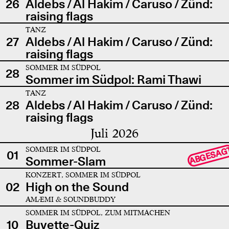
26
Aldebs / Al Hakim / Caruso / Zünd:
raising flags
TANZ
27
Aldebs / Al Hakim / Caruso / Zünd:
raising flags
SOMMER IM SÜDPOL
28
Sommer im Südpol: Rami Thawi
TANZ
28
Aldebs / Al Hakim / Caruso / Zünd:
raising flags
Juli 2026
SOMMER IM SÜDPOL
ABGESAG
01
Sommer-Slam
KONZERT, SOMMER IM SÜDPOL
02
High on the Sound
AMÆMI & SOUNDBUDDY
SOMMER IM SÜDPOL, ZUM MITMACHEN
10
Buvette-Quiz