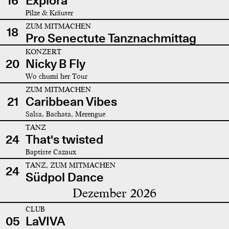
16
Explora
Pilze & Kräuter
ZUM MITMACHEN
18
Pro Senectute Tanznachmittag
KONZERT
20
Nicky B Fly
Wo chumi her Tour
ZUM MITMACHEN
21
Caribbean Vibes
Salsa, Bachata, Merengue
TANZ
24
That's twisted
Baptiste Cazaux
TANZ, ZUM MITMACHEN
24
Südpol Dance
Dezember 2026
CLUB
05
LaVIVA