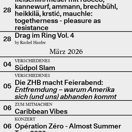
kannewurf, ammann, brechbühl,
28
heikkilä, krstić, mauchle:
togetherness - pleasure as
resistance
Drag im Ring Vol. 4
28
by Rachel Harder
März 2026
VERSCHIEDENES
04
Südpol Slam
VERSCHIEDENES
Die ZHB macht Feierabend:
05
Entfremdung – warum Amerika
sich (und uns) abhanden kommt
ZUM MITMACHEN
06
Caribbean Vibes
KONZERT
06
Opération Zéro - Almost Summer