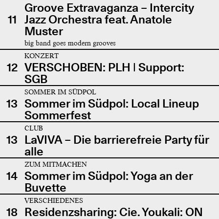
Groove Extravaganza – Intercity
11
Jazz Orchestra feat. Anatole
Muster
big band goes modern grooves
KONZERT
12
VERSCHOBEN: PLH | Support:
SGB
SOMMER IM SÜDPOL
13
Sommer im Südpol: Local Lineup
Sommerfest
CLUB
13
LaVIVA – Die barrierefreie Party für
alle
ZUM MITMACHEN
14
Sommer im Südpol: Yoga an der
Buvette
VERSCHIEDENES
18
Residenzsharing: Cie. Youkali: ON