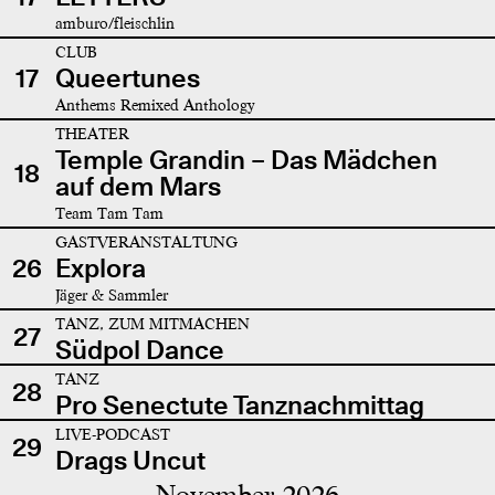
amburo/fleischlin
CLUB
17
Queertunes
Anthems Remixed Anthology
THEATER
Temple Grandin – Das Mädchen
18
auf dem Mars
Team Tam Tam
GASTVERANSTALTUNG
26
Explora
Jäger & Sammler
TANZ, ZUM MITMACHEN
27
Südpol Dance
TANZ
28
Pro Senectute Tanznachmittag
LIVE-PODCAST
29
Drags Uncut
November 2026