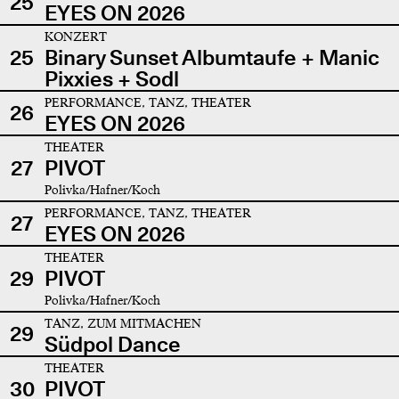
25
EYES ON 2026
KONZERT
25
Binary Sunset Albumtaufe + Manic
Pixxies + Sodl
PERFORMANCE, TANZ, THEATER
26
EYES ON 2026
THEATER
27
PIVOT
Polivka/Hafner/Koch
PERFORMANCE, TANZ, THEATER
27
EYES ON 2026
THEATER
29
PIVOT
Polivka/Hafner/Koch
TANZ, ZUM MITMACHEN
29
Südpol Dance
THEATER
30
PIVOT