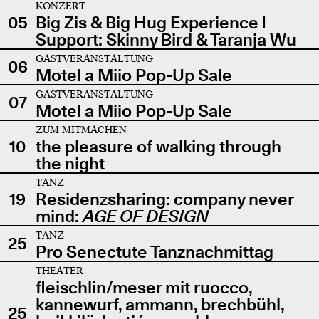
KONZERT
05
Big Zis & Big Hug Experience |
Support: Skinny Bird & Taranja Wu
GASTVERANSTALTUNG
06
Motel a Miio Pop-Up Sale
GASTVERANSTALTUNG
07
Motel a Miio Pop-Up Sale
ZUM MITMACHEN
10
the pleasure of walking through
the night
TANZ
19
Residenzsharing: company never
mind:
AGE OF DESIGN
TANZ
25
Pro Senectute Tanznachmittag
THEATER
fleischlin/meser mit ruocco,
kannewurf, ammann, brechbühl,
25