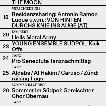
THE MOON
VERSCHIEDENES
Residenzsharing: Antonio Ramón
18
Luque u.v.m.: VON HINTEN
DURCHS KNIE INS AUGE (AT)
KONZERT
20
Hells Metal Army
YOUNG ENSEMBLE SÜDPOL: Kick
23
Offs
TANZ
24
Pro Senectute Tanznachmittag
TANZ
25
Aldebs / Al Hakim / Caruso / Zünd:
raising flags
SOMMER IM SÜDPOL
26
Sommer im Südpol: Gemischter
Chor Obernau
TANZ