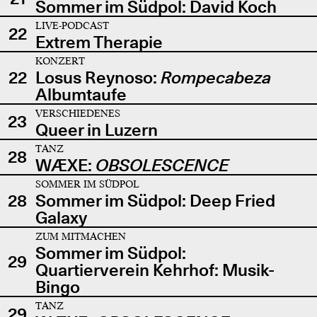
Sommer im Südpol: David Koch
LIVE-PODCAST
22
Extrem Therapie
KONZERT
22
Losus Reynoso:
Rompecabeza
Albumtaufe
VERSCHIEDENES
23
Queer in Luzern
TANZ
28
WÆXE:
OBSOLESCENCE
SOMMER IM SÜDPOL
28
Sommer im Südpol: Deep Fried
Galaxy
ZUM MITMACHEN
Sommer im Südpol:
29
Quartierverein Kehrhof: Musik-
Bingo
TANZ
29