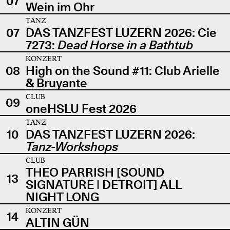
07
Wein im Ohr
TANZ
07
DAS TANZFEST LUZERN 2026: Cie
7273:
Dead Horse in a Bathtub
KONZERT
08
High on the Sound #11: Club Arielle
& Bruyante
CLUB
09
oneHSLU Fest 2026
TANZ
10
DAS TANZFEST LUZERN 2026:
Tanz-Workshops
CLUB
THEO PARRISH [SOUND
13
SIGNATURE | DETROIT] ALL
NIGHT LONG
KONZERT
14
ALTIN GÜN