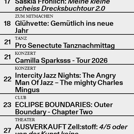
17
Saskia Fröhlich:
Meine kleine
scheiss Drecksbuchtour 2.0
ZUM MITMACHEN
18
Glühvette: Gemütlich ins neue
Jahr
TANZ
21
Pro Senectute Tanznachmittag
KONZERT
21
Camilla Sparksss - Tour 2026
KONZERT
Intercity Jazz Nights: The Angry
22
Man Of Jazz – The mighty Charles
Mingus
CLUB
23
ECLIPSE BOUNDARIES: Outer
Boundary - Chapter Two
THEATER
AUSVERKAUFT Zell:stoff:
4/5 oder
27
von der Kunst keine