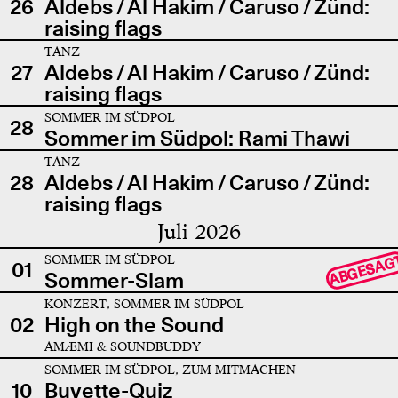
26
Aldebs / Al Hakim / Caruso / Zünd:
raising flags
TANZ
27
Aldebs / Al Hakim / Caruso / Zünd:
raising flags
SOMMER IM SÜDPOL
28
Sommer im Südpol: Rami Thawi
TANZ
28
Aldebs / Al Hakim / Caruso / Zünd:
raising flags
Juli 2026
SOMMER IM SÜDPOL
ABGESAG
01
Sommer-Slam
KONZERT, SOMMER IM SÜDPOL
02
High on the Sound
AMÆMI & SOUNDBUDDY
SOMMER IM SÜDPOL, ZUM MITMACHEN
10
Buvette-Quiz