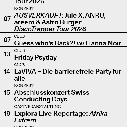
Tour 2026
KONZERT
AUSVERKAUFT:
Jule X, ANRU,
07
areem & Astro Burger:
DiscoTrapper Tour 2026
CLUB
07
Guess who's Back?! w/ Hanna Noir
CLUB
13
Friday Psyday
CLUB
14
LaVIVA – Die barrierefreie Party für
alle
KONZERT
15
Abschlusskonzert Swiss
Conducting Days
GASTVERANSTALTUNG
16
Explora Live Reportage:
Afrika
Extrem