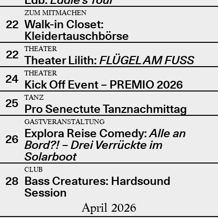
ZUM MITMACHEN
22
Walk-in Closet:
Kleidertauschbörse
THEATER
22
Theater Lilith:
FLÜGEL AM FUSS
THEATER
24
Kick Off Event – PREMIO 2026
TANZ
25
Pro Senectute Tanznachmittag
GASTVERANSTALTUNG
Explora Reise Comedy:
Alle an
26
Bord?! – Drei Verrückte im
Solarboot
CLUB
28
Bass Creatures: Hardsound
Session
April 2026