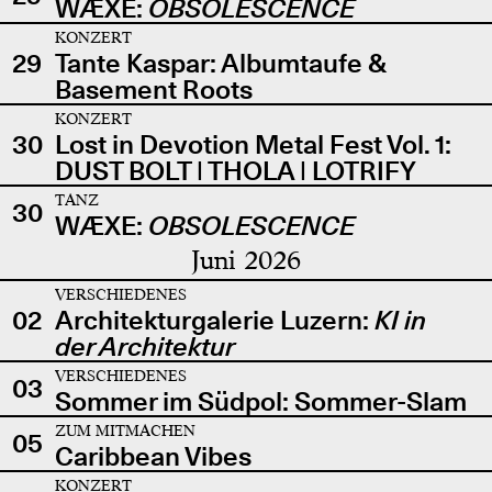
WÆXE:
OBSOLESCENCE
KONZERT
29
Tante Kaspar: Albumtaufe &
Basement Roots
KONZERT
30
Lost in Devotion Metal Fest Vol. 1:
DUST BOLT | THOLA | LOTRIFY
TANZ
30
WÆXE:
OBSOLESCENCE
Juni 2026
VERSCHIEDENES
02
Architekturgalerie Luzern:
KI in
der Architektur
VERSCHIEDENES
03
Sommer im Südpol: Sommer-Slam
ZUM MITMACHEN
05
Caribbean Vibes
KONZERT