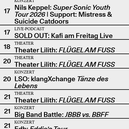
KONZERT
Nils Keppel:
Super Sonic Youth
17
Tour 2026
| Support: Mistress &
Suicide Catdoors
LIVE-PODCAST
17
SOLD OUT: Kafi am Freitag Live
THEATER
18
Theater Lilith:
FLÜGEL AM FUSS
THEATER
20
Theater Lilith:
FLÜGEL AM FUSS
KONZERT
20
LSO: klangXchange
Tänze des
Lebens
THEATER
21
Theater Lilith:
FLÜGEL AM FUSS
KONZERT
21
Big Band Battle:
JBBB vs. BBFF
KONZERT
21
Edb:
Eddie's Tour