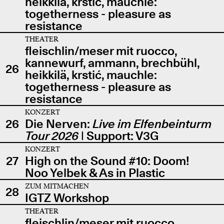
heikkilä, krstić, mauchle:
togetherness - pleasure as
resistance
THEATER
fleischlin/meser mit ruocco,
kannewurf, ammann, brechbühl,
26
heikkilä, krstić, mauchle:
togetherness - pleasure as
resistance
KONZERT
26
Die Nerven:
Live im Elfenbeinturm
Tour 2026
| Support: V3G
KONZERT
27
High on the Sound #10: Doom!
Noo Yelbek & As in Plastic
ZUM MITMACHEN
28
IGTZ Workshop
THEATER
fleischlin/meser mit ruocco,