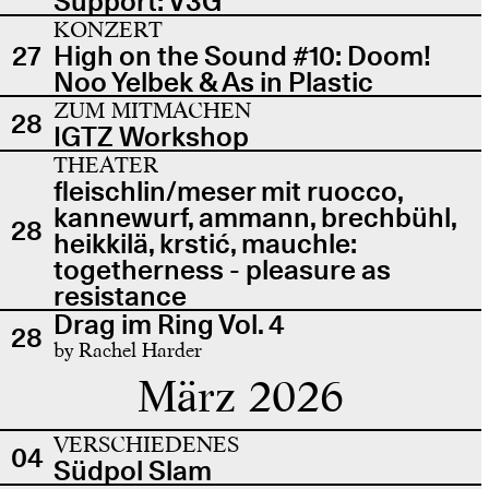
Support: V3G
KONZERT
27
High on the Sound #10: Doom!
Noo Yelbek & As in Plastic
ZUM MITMACHEN
28
IGTZ Workshop
THEATER
fleischlin/meser mit ruocco,
kannewurf, ammann, brechbühl,
28
heikkilä, krstić, mauchle:
togetherness - pleasure as
resistance
Drag im Ring Vol. 4
28
by Rachel Harder
März 2026
VERSCHIEDENES
04
Südpol Slam