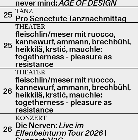
never mind:
AGE OF DESIGN
TANZ
25
Pro Senectute Tanznachmittag
THEATER
fleischlin/meser mit ruocco,
kannewurf, ammann, brechbühl,
25
heikkilä, krstić, mauchle:
togetherness - pleasure as
resistance
THEATER
fleischlin/meser mit ruocco,
kannewurf, ammann, brechbühl,
26
heikkilä, krstić, mauchle:
togetherness - pleasure as
resistance
KONZERT
Die Nerven:
Live im
26
Elfenbeinturm Tour 2026
|