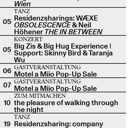
Wien
TANZ
Residenzsharings: WÆXE
05
OBSOLESCENCE
& Neil
Höhener
THE IN BETWEEN
KONZERT
Big Zis & Big Hug Experience |
05
Support: Skinny Bird & Taranja
Wu
GASTVERANSTALTUNG
06
Motel a Miio Pop-Up Sale
GASTVERANSTALTUNG
07
Motel a Miio Pop-Up Sale
ZUM MITMACHEN
10
the pleasure of walking through
the night
TANZ
19
Residenzsharing: company