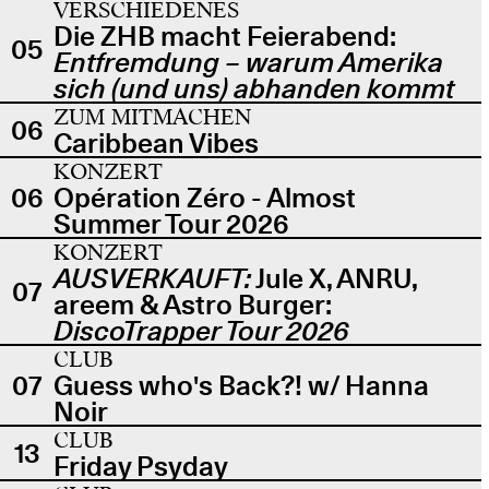
VERSCHIEDENES
Die ZHB macht Feierabend:
05
Entfremdung – warum Amerika
sich (und uns) abhanden kommt
ZUM MITMACHEN
06
Caribbean Vibes
KONZERT
06
Opération Zéro - Almost
Summer Tour 2026
KONZERT
AUSVERKAUFT:
Jule X, ANRU,
07
areem & Astro Burger:
DiscoTrapper Tour 2026
CLUB
07
Guess who's Back?! w/ Hanna
Noir
CLUB
13
Friday Psyday