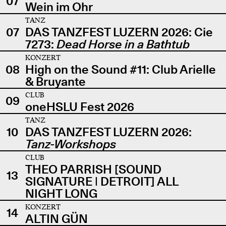
07
Wein im Ohr
TANZ
07
DAS TANZFEST LUZERN 2026: Cie
7273:
Dead Horse in a Bathtub
KONZERT
08
High on the Sound #11: Club Arielle
& Bruyante
CLUB
09
oneHSLU Fest 2026
TANZ
10
DAS TANZFEST LUZERN 2026:
Tanz-Workshops
CLUB
THEO PARRISH [SOUND
13
SIGNATURE | DETROIT] ALL
NIGHT LONG
KONZERT
14
ALTIN GÜN