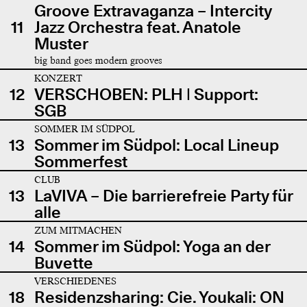
Groove Extravaganza – Intercity
11
Jazz Orchestra feat. Anatole
Muster
big band goes modern grooves
KONZERT
12
VERSCHOBEN: PLH | Support:
SGB
SOMMER IM SÜDPOL
13
Sommer im Südpol: Local Lineup
Sommerfest
CLUB
13
LaVIVA – Die barrierefreie Party für
alle
ZUM MITMACHEN
14
Sommer im Südpol: Yoga an der
Buvette
VERSCHIEDENES
18
Residenzsharing: Cie. Youkali: ON