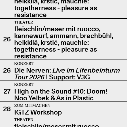
heikkilä, krstić, mauchle:
togetherness - pleasure as
resistance
THEATER
fleischlin/meser mit ruocco,
kannewurf, ammann, brechbühl,
26
heikkilä, krstić, mauchle:
togetherness - pleasure as
resistance
KONZERT
26
Die Nerven:
Live im Elfenbeinturm
Tour 2026
| Support: V3G
KONZERT
27
High on the Sound #10: Doom!
Noo Yelbek & As in Plastic
ZUM MITMACHEN
28
IGTZ Workshop
THEATER
fleischlin/meser mit ruocco,