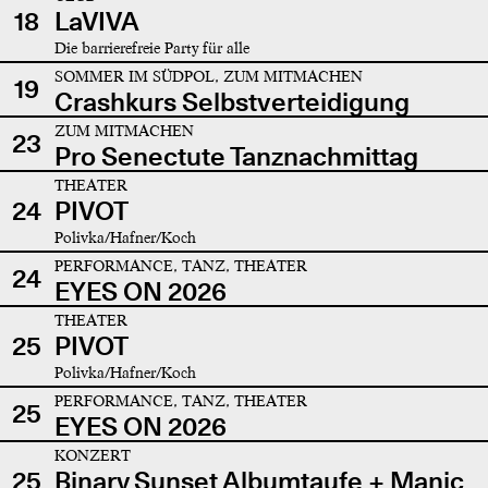
18
LaVIVA
Die barrierefreie Party für alle
SOMMER IM SÜDPOL, ZUM MITMACHEN
19
Crashkurs Selbstverteidigung
ZUM MITMACHEN
23
Pro Senectute Tanznachmittag
THEATER
24
PIVOT
Polivka/Hafner/Koch
PERFORMANCE, TANZ, THEATER
24
EYES ON 2026
THEATER
25
PIVOT
Polivka/Hafner/Koch
PERFORMANCE, TANZ, THEATER
25
EYES ON 2026
KONZERT
25
Binary Sunset Albumtaufe + Manic