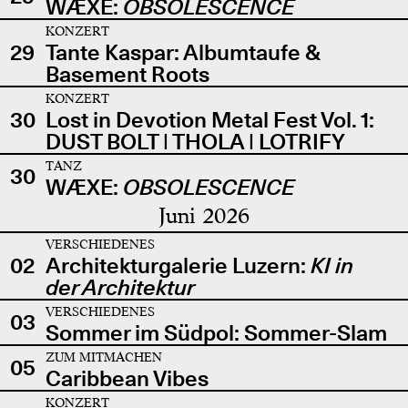
WÆXE:
OBSOLESCENCE
KONZERT
29
Tante Kaspar: Albumtaufe &
Basement Roots
KONZERT
30
Lost in Devotion Metal Fest Vol. 1:
DUST BOLT | THOLA | LOTRIFY
TANZ
30
WÆXE:
OBSOLESCENCE
Juni 2026
VERSCHIEDENES
02
Architekturgalerie Luzern:
KI in
der Architektur
VERSCHIEDENES
03
Sommer im Südpol: Sommer-Slam
ZUM MITMACHEN
05
Caribbean Vibes
KONZERT