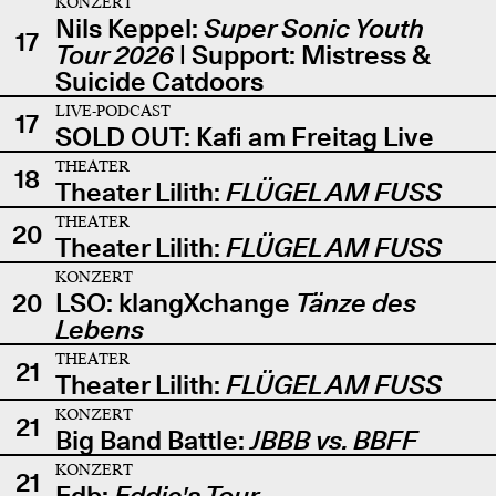
KONZERT
Nils Keppel:
Super Sonic Youth
17
Tour 2026
| Support: Mistress &
Suicide Catdoors
LIVE-PODCAST
17
SOLD OUT: Kafi am Freitag Live
THEATER
18
Theater Lilith:
FLÜGEL AM FUSS
THEATER
20
Theater Lilith:
FLÜGEL AM FUSS
KONZERT
20
LSO: klangXchange
Tänze des
Lebens
THEATER
21
Theater Lilith:
FLÜGEL AM FUSS
KONZERT
21
Big Band Battle:
JBBB vs. BBFF
KONZERT
21
Edb:
Eddie's Tour