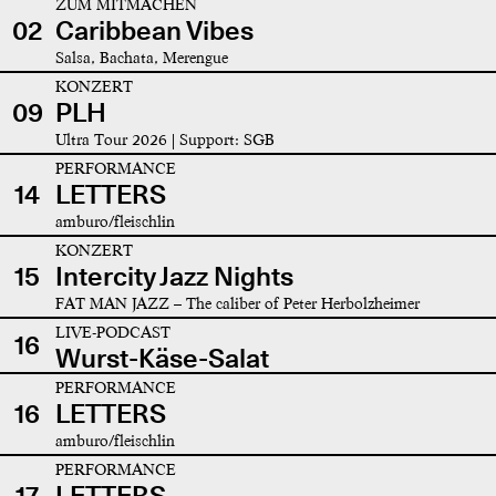
ZUM MITMACHEN
02
Caribbean Vibes
Salsa, Bachata, Merengue
KONZERT
09
PLH
Ultra Tour 2026 | Support: SGB
PERFORMANCE
14
LETTERS
amburo/fleischlin
KONZERT
15
Intercity Jazz Nights
FAT MAN JAZZ – The caliber of Peter Herbolzheimer
LIVE-PODCAST
16
Wurst-Käse-Salat
PERFORMANCE
16
LETTERS
amburo/fleischlin
PERFORMANCE
17
LETTERS