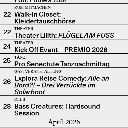
ZUM MITMACHEN
22
Walk-in Closet:
Kleidertauschbörse
THEATER
22
Theater Lilith:
FLÜGEL AM FUSS
THEATER
24
Kick Off Event – PREMIO 2026
TANZ
25
Pro Senectute Tanznachmittag
GASTVERANSTALTUNG
Explora Reise Comedy:
Alle an
26
Bord?! – Drei Verrückte im
Solarboot
CLUB
28
Bass Creatures: Hardsound
Session
April 2026