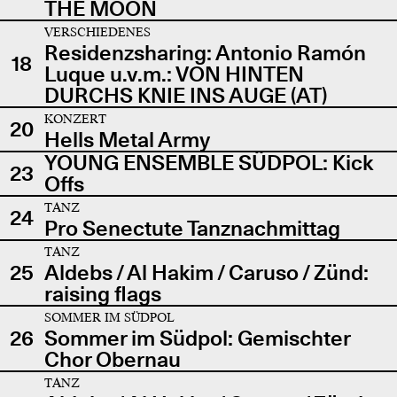
THE MOON
VERSCHIEDENES
Residenzsharing: Antonio Ramón
18
Luque u.v.m.: VON HINTEN
DURCHS KNIE INS AUGE (AT)
KONZERT
20
Hells Metal Army
YOUNG ENSEMBLE SÜDPOL: Kick
23
Offs
TANZ
24
Pro Senectute Tanznachmittag
TANZ
25
Aldebs / Al Hakim / Caruso / Zünd:
raising flags
SOMMER IM SÜDPOL
26
Sommer im Südpol: Gemischter
Chor Obernau
TANZ