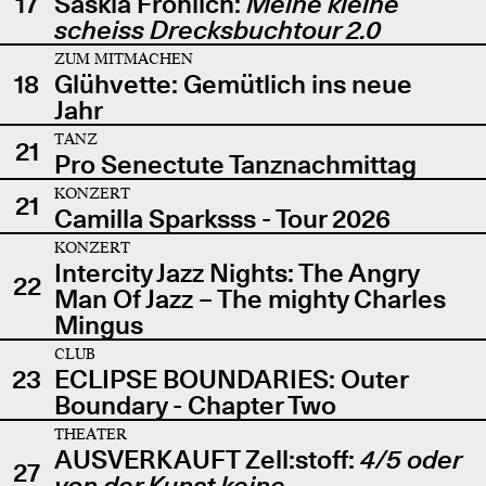
17
Saskia Fröhlich:
Meine kleine
scheiss Drecksbuchtour 2.0
ZUM MITMACHEN
18
Glühvette: Gemütlich ins neue
Jahr
TANZ
21
Pro Senectute Tanznachmittag
KONZERT
21
Camilla Sparksss - Tour 2026
KONZERT
Intercity Jazz Nights: The Angry
22
Man Of Jazz – The mighty Charles
Mingus
CLUB
23
ECLIPSE BOUNDARIES: Outer
Boundary - Chapter Two
THEATER
AUSVERKAUFT Zell:stoff:
4/5 oder
27
von der Kunst keine