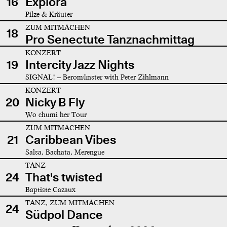
16
Explora
Pilze & Kräuter
ZUM MITMACHEN
18
Pro Senectute Tanznachmittag
KONZERT
19
Intercity Jazz Nights
SIGNAL! – Beromünster with Peter Zihlmann
KONZERT
20
Nicky B Fly
Wo chumi her Tour
ZUM MITMACHEN
21
Caribbean Vibes
Salsa, Bachata, Merengue
TANZ
24
That's twisted
Baptiste Cazaux
TANZ, ZUM MITMACHEN
24
Südpol Dance