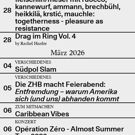
kannewurf, ammann, brechbühl,
28
heikkilä, krstić, mauchle:
togetherness - pleasure as
resistance
Drag im Ring Vol. 4
28
by Rachel Harder
März 2026
VERSCHIEDENES
04
Südpol Slam
VERSCHIEDENES
Die ZHB macht Feierabend:
05
Entfremdung – warum Amerika
sich (und uns) abhanden kommt
ZUM MITMACHEN
06
Caribbean Vibes
KONZERT
06
Opération Zéro - Almost Summer