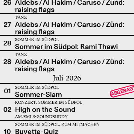
26
Aldebs / Al Hakim / Caruso / Zünd:
raising flags
TANZ
27
Aldebs / Al Hakim / Caruso / Zünd:
raising flags
SOMMER IM SÜDPOL
28
Sommer im Südpol: Rami Thawi
TANZ
28
Aldebs / Al Hakim / Caruso / Zünd:
raising flags
Juli 2026
SOMMER IM SÜDPOL
ABGESAG
01
Sommer-Slam
KONZERT, SOMMER IM SÜDPOL
02
High on the Sound
AMÆMI & SOUNDBUDDY
SOMMER IM SÜDPOL, ZUM MITMACHEN
10
Buvette-Quiz