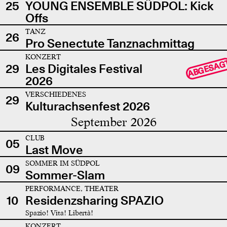
25
YOUNG ENSEMBLE SÜDPOL: Kick
Offs
TANZ
26
Pro Senectute Tanznachmittag
KONZERT
ABGESAG
29
Les Digitales Festival
2026
VERSCHIEDENES
29
Kulturachsenfest 2026
September 2026
CLUB
05
Last Move
SOMMER IM SÜDPOL
09
Sommer-Slam
PERFORMANCE, THEATER
10
Residenzsharing SPAZIO
Spazio! Vita! Libertà!
KONZERT