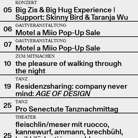
KONZERT
05
Big Zis & Big Hug Experience |
Support: Skinny Bird & Taranja Wu
GASTVERANSTALTUNG
06
Motel a Miio Pop-Up Sale
GASTVERANSTALTUNG
07
Motel a Miio Pop-Up Sale
ZUM MITMACHEN
10
the pleasure of walking through
the night
TANZ
19
Residenzsharing: company never
mind:
AGE OF DESIGN
TANZ
25
Pro Senectute Tanznachmittag
THEATER
fleischlin/meser mit ruocco,
kannewurf, ammann, brechbühl,
25