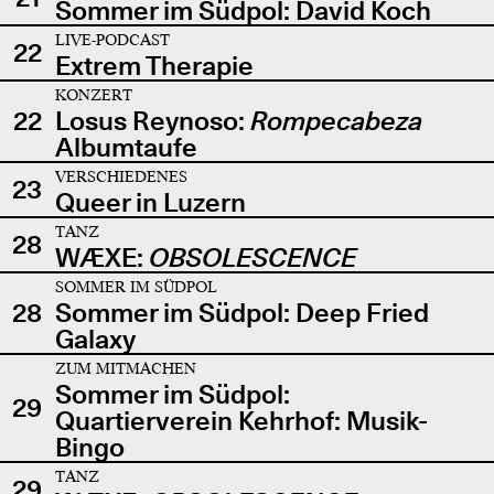
Sommer im Südpol: David Koch
LIVE-PODCAST
22
Extrem Therapie
KONZERT
22
Losus Reynoso:
Rompecabeza
Albumtaufe
VERSCHIEDENES
23
Queer in Luzern
TANZ
28
WÆXE:
OBSOLESCENCE
SOMMER IM SÜDPOL
28
Sommer im Südpol: Deep Fried
Galaxy
ZUM MITMACHEN
Sommer im Südpol:
29
Quartierverein Kehrhof: Musik-
Bingo
TANZ
29