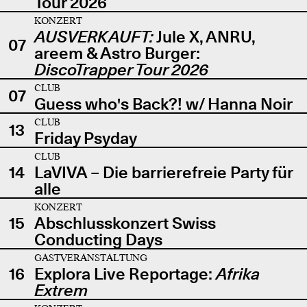
Tour 2026
KONZERT
AUSVERKAUFT:
Jule X, ANRU,
07
areem & Astro Burger:
DiscoTrapper Tour 2026
CLUB
07
Guess who's Back?! w/ Hanna Noir
CLUB
13
Friday Psyday
CLUB
14
LaVIVA – Die barrierefreie Party für
alle
KONZERT
15
Abschlusskonzert Swiss
Conducting Days
GASTVERANSTALTUNG
16
Explora Live Reportage:
Afrika
Extrem