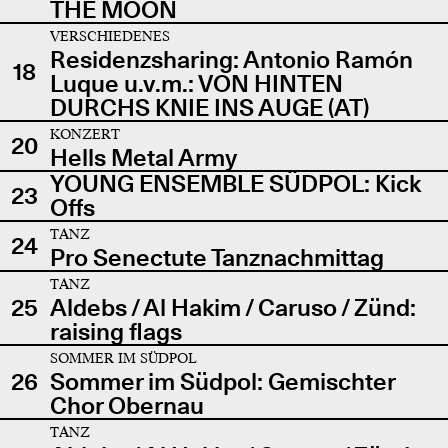
THE MOON
VERSCHIEDENES
Residenzsharing: Antonio Ramón
18
Luque u.v.m.: VON HINTEN
DURCHS KNIE INS AUGE (AT)
KONZERT
20
Hells Metal Army
YOUNG ENSEMBLE SÜDPOL: Kick
23
Offs
TANZ
24
Pro Senectute Tanznachmittag
TANZ
25
Aldebs / Al Hakim / Caruso / Zünd:
raising flags
SOMMER IM SÜDPOL
26
Sommer im Südpol: Gemischter
Chor Obernau
TANZ