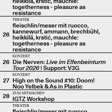
heikkilä, krstić, mauchle:
togetherness - pleasure as
resistance
THEATER
fleischlin/meser mit ruocco,
kannewurf, ammann, brechbühl,
26
heikkilä, krstić, mauchle:
togetherness - pleasure as
resistance
KONZERT
26
Die Nerven:
Live im Elfenbeinturm
Tour 2026
| Support: V3G
KONZERT
27
High on the Sound #10: Doom!
Noo Yelbek & As in Plastic
ZUM MITMACHEN
28
IGTZ Workshop
THEATER
fleischlin/meser mit ruocco,