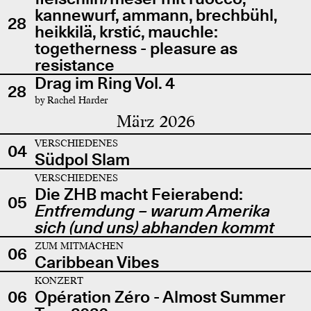
kannewurf, ammann, brechbühl,
28
heikkilä, krstić, mauchle:
togetherness - pleasure as
resistance
Drag im Ring Vol. 4
28
by Rachel Harder
März 2026
VERSCHIEDENES
04
Südpol Slam
VERSCHIEDENES
Die ZHB macht Feierabend:
05
Entfremdung – warum Amerika
sich (und uns) abhanden kommt
ZUM MITMACHEN
06
Caribbean Vibes
KONZERT
06
Opération Zéro - Almost Summer