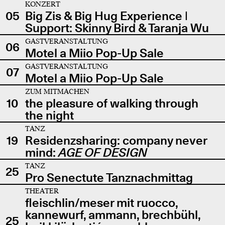
KONZERT
05
Big Zis & Big Hug Experience |
Support: Skinny Bird & Taranja Wu
GASTVERANSTALTUNG
06
Motel a Miio Pop-Up Sale
GASTVERANSTALTUNG
07
Motel a Miio Pop-Up Sale
ZUM MITMACHEN
10
the pleasure of walking through
the night
TANZ
19
Residenzsharing: company never
mind:
AGE OF DESIGN
TANZ
25
Pro Senectute Tanznachmittag
THEATER
fleischlin/meser mit ruocco,
kannewurf, ammann, brechbühl,
25