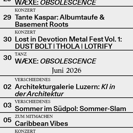
WÆXE:
OBSOLESCENCE
KONZERT
29
Tante Kaspar: Albumtaufe &
Basement Roots
KONZERT
30
Lost in Devotion Metal Fest Vol. 1:
DUST BOLT | THOLA | LOTRIFY
TANZ
30
WÆXE:
OBSOLESCENCE
Juni 2026
VERSCHIEDENES
02
Architekturgalerie Luzern:
KI in
der Architektur
VERSCHIEDENES
03
Sommer im Südpol: Sommer-Slam
ZUM MITMACHEN
05
Caribbean Vibes
KONZERT