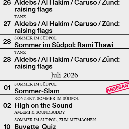
26
Aldebs / Al Hakim / Caruso / Zünd:
raising flags
TANZ
27
Aldebs / Al Hakim / Caruso / Zünd:
raising flags
SOMMER IM SÜDPOL
28
Sommer im Südpol: Rami Thawi
TANZ
28
Aldebs / Al Hakim / Caruso / Zünd:
raising flags
Juli 2026
SOMMER IM SÜDPOL
ABGESAG
01
Sommer-Slam
KONZERT, SOMMER IM SÜDPOL
02
High on the Sound
AMÆMI & SOUNDBUDDY
SOMMER IM SÜDPOL, ZUM MITMACHEN
10
Buvette-Quiz