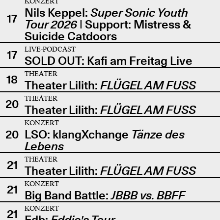
KONZERT
Nils Keppel:
Super Sonic Youth
17
Tour 2026
| Support: Mistress &
Suicide Catdoors
LIVE-PODCAST
17
SOLD OUT: Kafi am Freitag Live
THEATER
18
Theater Lilith:
FLÜGEL AM FUSS
THEATER
20
Theater Lilith:
FLÜGEL AM FUSS
KONZERT
20
LSO: klangXchange
Tänze des
Lebens
THEATER
21
Theater Lilith:
FLÜGEL AM FUSS
KONZERT
21
Big Band Battle:
JBBB vs. BBFF
KONZERT
21
Edb:
Eddie's Tour