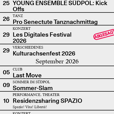
25
YOUNG ENSEMBLE SÜDPOL: Kick
Offs
TANZ
26
Pro Senectute Tanznachmittag
KONZERT
ABGESAG
29
Les Digitales Festival
2026
VERSCHIEDENES
29
Kulturachsenfest 2026
September 2026
CLUB
05
Last Move
SOMMER IM SÜDPOL
09
Sommer-Slam
PERFORMANCE, THEATER
10
Residenzsharing SPAZIO
Spazio! Vita! Libertà!
KONZERT