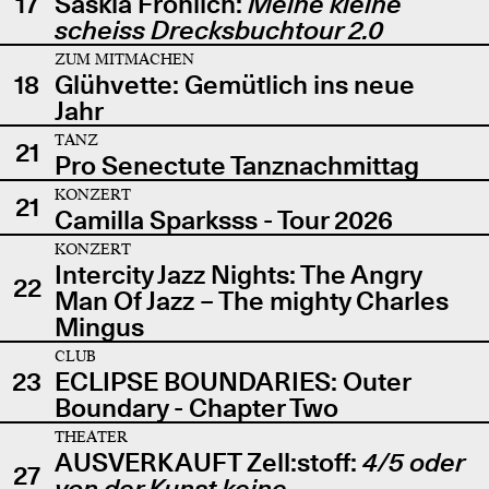
17
Saskia Fröhlich:
Meine kleine
scheiss Drecksbuchtour 2.0
ZUM MITMACHEN
18
Glühvette: Gemütlich ins neue
Jahr
TANZ
21
Pro Senectute Tanznachmittag
KONZERT
21
Camilla Sparksss - Tour 2026
KONZERT
Intercity Jazz Nights: The Angry
22
Man Of Jazz – The mighty Charles
Mingus
CLUB
23
ECLIPSE BOUNDARIES: Outer
Boundary - Chapter Two
THEATER
AUSVERKAUFT Zell:stoff:
4/5 oder
27
von der Kunst keine