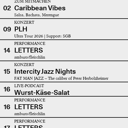
ZUM MITMACHEN
02
Caribbean Vibes
Salsa, Bachata, Merengue
KONZERT
09
PLH
Ultra Tour 2026 | Support: SGB
PERFORMANCE
14
LETTERS
amburo/fleischlin
KONZERT
15
Intercity Jazz Nights
FAT MAN JAZZ – The caliber of Peter Herbolzheimer
LIVE-PODCAST
16
Wurst-Käse-Salat
PERFORMANCE
16
LETTERS
amburo/fleischlin
PERFORMANCE
17
LETTERS