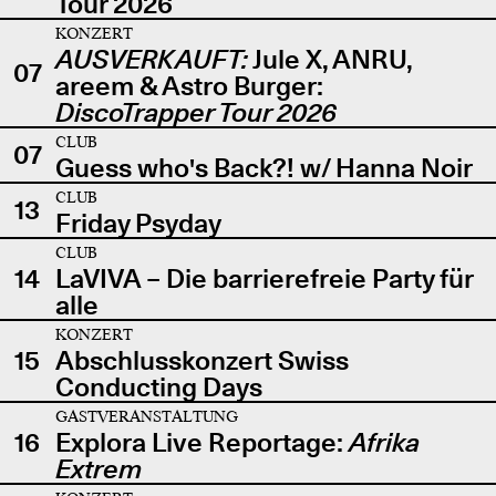
Tour 2026
KONZERT
AUSVERKAUFT:
Jule X, ANRU,
07
areem & Astro Burger:
DiscoTrapper Tour 2026
CLUB
07
Guess who's Back?! w/ Hanna Noir
CLUB
13
Friday Psyday
CLUB
14
LaVIVA – Die barrierefreie Party für
alle
KONZERT
15
Abschlusskonzert Swiss
Conducting Days
GASTVERANSTALTUNG
16
Explora Live Reportage:
Afrika
Extrem