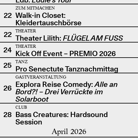
ZUM MITMACHEN
22
Walk-in Closet:
Kleidertauschbörse
THEATER
22
Theater Lilith:
FLÜGEL AM FUSS
THEATER
24
Kick Off Event – PREMIO 2026
TANZ
25
Pro Senectute Tanznachmittag
GASTVERANSTALTUNG
Explora Reise Comedy:
Alle an
26
Bord?! – Drei Verrückte im
Solarboot
CLUB
28
Bass Creatures: Hardsound
Session
April 2026