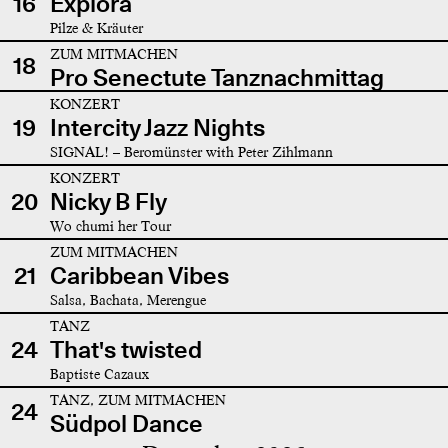
16
Explora
Pilze & Kräuter
ZUM MITMACHEN
18
Pro Senectute Tanznachmittag
KONZERT
19
Intercity Jazz Nights
SIGNAL! – Beromünster with Peter Zihlmann
KONZERT
20
Nicky B Fly
Wo chumi her Tour
ZUM MITMACHEN
21
Caribbean Vibes
Salsa, Bachata, Merengue
TANZ
24
That's twisted
Baptiste Cazaux
TANZ, ZUM MITMACHEN
24
Südpol Dance