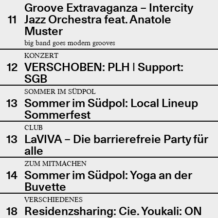
Groove Extravaganza – Intercity
11
Jazz Orchestra feat. Anatole
Muster
big band goes modern grooves
KONZERT
12
VERSCHOBEN: PLH | Support:
SGB
SOMMER IM SÜDPOL
13
Sommer im Südpol: Local Lineup
Sommerfest
CLUB
13
LaVIVA – Die barrierefreie Party für
alle
ZUM MITMACHEN
14
Sommer im Südpol: Yoga an der
Buvette
VERSCHIEDENES
18
Residenzsharing: Cie. Youkali: ON