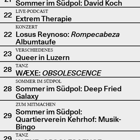
Sommer im Südpol: David Koch
LIVE-PODCAST
22
Extrem Therapie
KONZERT
22
Losus Reynoso:
Rompecabeza
Albumtaufe
VERSCHIEDENES
23
Queer in Luzern
TANZ
28
WÆXE:
OBSOLESCENCE
SOMMER IM SÜDPOL
28
Sommer im Südpol: Deep Fried
Galaxy
ZUM MITMACHEN
Sommer im Südpol:
29
Quartierverein Kehrhof: Musik-
Bingo
TANZ
29