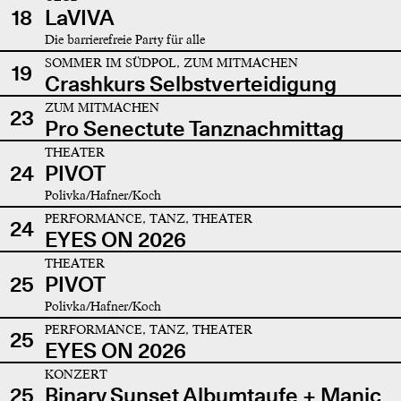
18
LaVIVA
Die barrierefreie Party für alle
SOMMER IM SÜDPOL, ZUM MITMACHEN
19
Crashkurs Selbstverteidigung
ZUM MITMACHEN
23
Pro Senectute Tanznachmittag
THEATER
24
PIVOT
Polivka/Hafner/Koch
PERFORMANCE, TANZ, THEATER
24
EYES ON 2026
THEATER
25
PIVOT
Polivka/Hafner/Koch
PERFORMANCE, TANZ, THEATER
25
EYES ON 2026
KONZERT
25
Binary Sunset Albumtaufe + Manic