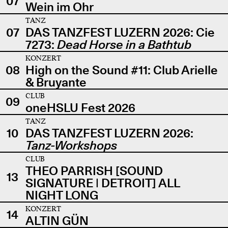
07
Wein im Ohr
TANZ
07
DAS TANZFEST LUZERN 2026: Cie
7273:
Dead Horse in a Bathtub
KONZERT
08
High on the Sound #11: Club Arielle
& Bruyante
CLUB
09
oneHSLU Fest 2026
TANZ
10
DAS TANZFEST LUZERN 2026:
Tanz-Workshops
CLUB
THEO PARRISH [SOUND
13
SIGNATURE | DETROIT] ALL
NIGHT LONG
KONZERT
14
ALTIN GÜN